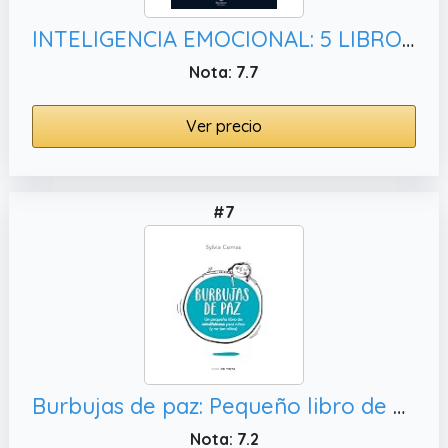
INTELIGENCIA EMOCIONAL: 5 LIBROS EN 1: La Guía Definitiva para Comprender y Manejar las Emociones, Desarrollar Habilidades Sociales Efectivas y Lidiar ... de Oro Para Tu Desarrollo y Éxito Personal)
Nota: 7.7
Ver precio
#7
Burbujas de paz: Pequeño libro de Mindfulness para niños (y no tan niños) (Nube de Tinta)
Nota: 7.2