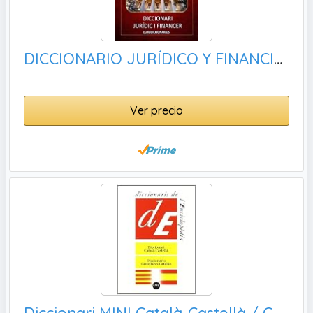
DICCIONARIO JURÍDICO Y FINANCIERO CASTELLANO CATALÁN - CATALÀ CASTELLÀ
Ver precio
Diccionari MINI Català-Castellà / Castellano-Catalán: 5 (Diccionaris Bilingües Mini)