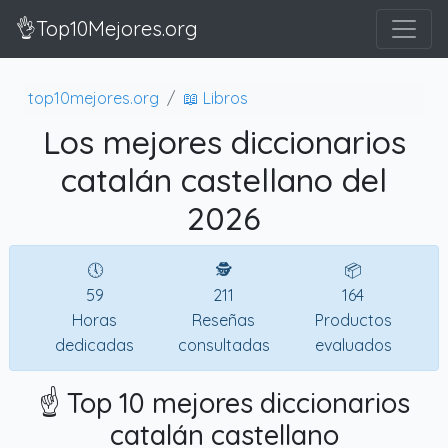
👌Top10Mejores.org
top10mejores.org
📖 Libros
Los mejores diccionarios
catalán castellano del
2026
🕔
🕵
📦
59
211
164
Horas
Reseñas
Productos
dedicadas
consultadas
evaluados
☝️ Top 10 mejores diccionarios
catalán castellano