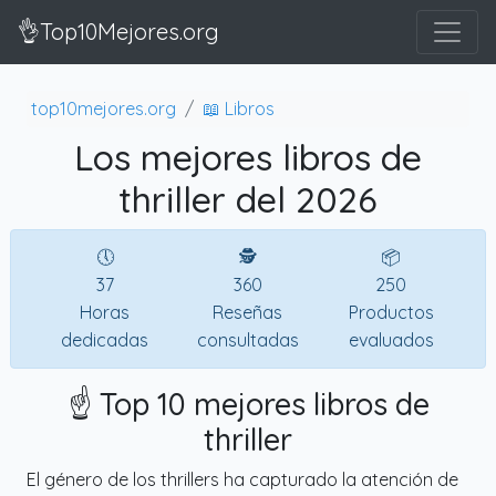
👌Top10Mejores.org
top10mejores.org
📖 Libros
Los mejores libros de
thriller del 2026
🕔
🕵
📦
37
360
250
Horas
Reseñas
Productos
dedicadas
consultadas
evaluados
☝️ Top 10 mejores libros de
thriller
El género de los thrillers ha capturado la atención de