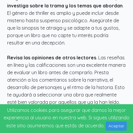
investiga sobre la trama y los temas que abordan
.
El género de thriller es amplio y puede incluir desde
misterio hasta suspenso psicológico. Asegúrate de
que la sinopsis te atraiga y se adapte a tus gustos,
porque un libro que no capte tu interés podría
resultar en una decepción.
Revisa las opiniones de otros lectores
. Las reseñas
en línea y las calificaciones son una excelente manera
de evaluar un libro antes de comprarlo. Presta
atención a los comentarios sobre la narrativa, el
desarrollo de personajes y el ritmo de la historia. Esto
te ayudará a seleccionar una obra que realmente
esté bien valorada por aquellos que ya la han leído.
Utilizamos cookies para asegurar que damos la mejor
Atiende la reputación del autor
. Algunos autores
experiencia al usuario en nuestra web. Si sigues utilizando
son reconocidos por su habilidad para crear tramas
este sitio asumiremos que estás de acuerdo.
Aceptar
atrapantes y giros inesperados. Si te gusta un thriller