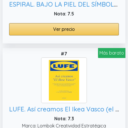
ESPIRAL. BAJO LA PIEL DEL SÍMBOLO.: SUSPENSE/ THRILLER/ PSICOLÓGICO: UNA NOVELA QUE TE LLEVARA A LO MAS PROFUNDO DEL MIEDO Y EL DOLOR, LIBRO 2
Nota: 7.5
Ver precio
Más barato
#7
LUFE. Así creamos El Ikea Vasco (el libro de marketing que se lee como un thriller)
Nota: 7.3
Marca: Lombok Creatividad Estratégica