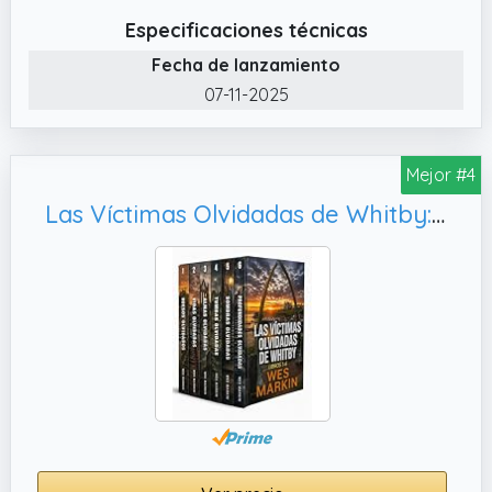
Especificaciones técnicas
Fecha de lanzamiento
07-11-2025
Mejor #4
Las Víctimas Olvidadas de Whitby: Libros 1-6 (Pack thriller policiaco) (Wes Markin pack thriller policiaco nº 3)