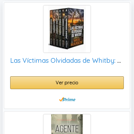
Las Víctimas Olvidadas de Whitby: Libros 1-6 (Pack thriller policiaco) (Wes Markin pack thriller policiaco nº 3)
Ver precio