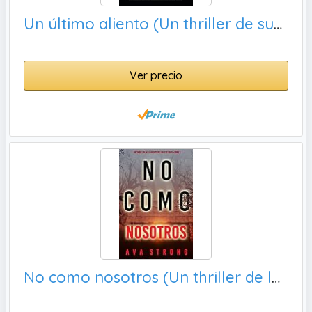
Un último aliento (Un thriller de suspense psicológico de Kaylie Brooks - Libro 1)
Ver precio
No como nosotros (Un thriller de la agente del FBI Ilse Beck—Libro 1)