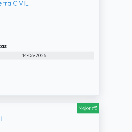
erra CIVIL
cas
14-06-2026
Mejor #5
I