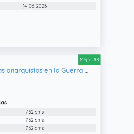
14-06-2026
Mejor #8
REVOLUCION LIBERTARIA,LA-LOS ANARQUISTAS EN LA GUERRA CIVIL: Las anarquistas en la Guerra Civil espanola (LIBROS ABIERTOS)
cas
7.62 cms
7.62 cms
7.62 cms