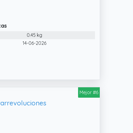
cas
0.45 kg
14-06-2026
Mejor #6
rarrevoluciones