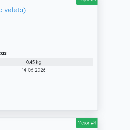
a veleta)
cas
0.45 kg
14-06-2026
Mejor #4