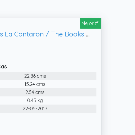
Mejor #1
Guerra Civil Española. Los Libros que nos la contaron: Los Libros Que Nos La Contaron / The Books That Told It (Historia)
cas
22.86 cms
15.24 cms
2.54 cms
0.45 kg
22-05-2017