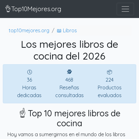
👌Top10Mejores.org
top10mejores.org
📖 Libros
Los mejores libros de
cocina del 2026
🕔
🕵
📦
36
468
224
Horas
Reseñas
Productos
dedicadas
consultadas
evaluados
☝️ Top 10 mejores libros de
cocina
Hoy vamos a sumergirnos en el mundo de los libros