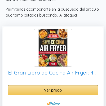
✔️ Haz que cocinar sea divertido y comienza
un emocionante viaje de cocina: nuestro
Permítenos acompañarte en la búsqueda del artículo
recipiente de recetas ayuda a calmar tus
que tanto estabas buscando. ¡Al ataque!
nervios después de un día estresante y crea
emoción por la deliciosa comida que estás a
punto de comer, cocinar en casa es una
actividad relajante, trabaja en estrecha
colaboración con tu familia en la cocina para
hacer magia culinaria.
✔️ Mucho espacio para cada receta: hay
páginas completas de espacio para cada
receta. Amplio espacio para el nombre de la
El Gran Libro de Cocina Air Fryer: 400+ recetas saludables y crujientes para freidora de aire, todos los días
receta, tiempo de preparación, dificultad y
servicios, nombre de cocina, viene con
suficientes líneas para ingredientes o pasos
Ver precio
de cocción específicos, puede acomodar
ingredientes, instrucciones y notas
adicionales.