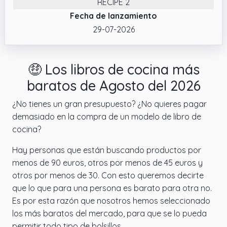
herramienta funcional con estilo y devuelve
RECIPE 2
alegría a tu cocina.
Fecha de lanzamiento
✔️ Diseño práctico y clásico: este libro de
29-07-2026
cocina para escribir y organizador de
recetas está hecho de tapa dura de cuero
🤑 Los libros de cocina más
vegano de alta calidad y páginas de papel
grueso de 100 g/m² que no se traspasan,
baratos de Agosto del 2026
viene con una banda elástica, soporte para
¿No tienes un gran presupuesto? ¿No quieres pagar
bolígrafos, 1 bolsillo en la parte posterior
demasiado en la compra de un modelo de libro de
para artículos sueltos, las tarjetas de recetas
cocina?
son visibles y fáciles de leer, añadimos 2
hojas de calcomanías coloridas con oro rosa
Hay personas que están buscando productos por
que te ayudan a personalizar tu diario de
menos de 90 euros, otros por menos de 45 euros y
recetas y tablas de contenido para
otros por menos de 30. Con esto queremos decirte
encontrar la receta que necesitas
que lo que para una persona es barato para otra no.
rápidamente. La encuadernación en espiral
Es por esta razón que nosotros hemos seleccionado
permite que el diario de recetas se
los más baratos del mercado, para que se lo pueda
mantenga plano.
permitir todo tipo de bolsillos.