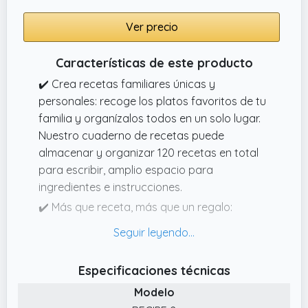
Ver precio
Características de este producto
✔️ Crea recetas familiares únicas y
personales: recoge los platos favoritos de tu
familia y organízalos todos en un solo lugar.
Nuestro cuaderno de recetas puede
almacenar y organizar 120 recetas en total
para escribir, amplio espacio para
ingredientes e instrucciones.
✔️ Más que receta, más que un regalo:
nuestro cuaderno de recetas está
delicadamente grabado con lámina dorada,
impreso con patrón de verduras y utensilios
Especificaciones técnicas
de cocina en la página interior. Lo que
Modelo
convierte el libro de cocina en blanco en una