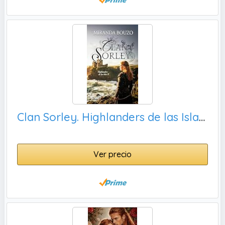
Clan Sorley. Highlanders de las Islas II: Novela romántica histórica en Escocia. (Highlanders de las Islas. nº 2)
Ver precio