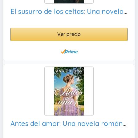
El susurro de los celtas: Una novela histórica romántica en los tiempos de Hispania
Ver precio
Antes del amor: Una novela romántica histórica en la época de la regencia (Crónicas de Drudley Manor #1)