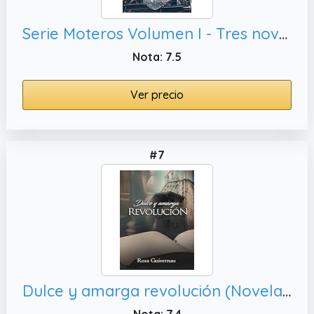
Serie Moteros Volumen I - Tres novelas románticas (Princesa #1, Harley R. #2 y Harley R. Entre-Historias #3)
Nota: 7.5
Ver precio
#7
Dulce y amarga revolución (Novela romántica histórica Diario de 1936- Barcelona) (¿EL AMOR LO PUEDE TODO? TRIOLOGÍA ROMÁNTICA INDEPENDIENTES)
Nota: 7.4