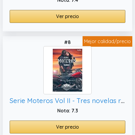
Ver precio
Mejor calidad/precio
#8
Serie Moteros Vol II - Tres novelas románticas y un relato. (Lola #3, Los moteros del MidWay 1 y Momentos Especiales "Dakota & Tess")
Nota: 7.3
Ver precio