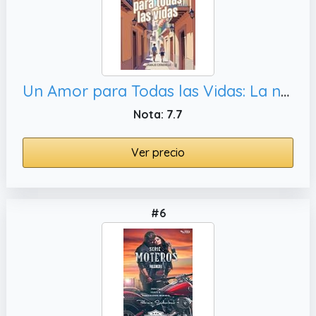
Un Amor para Todas las Vidas: La novela romántica LGBTQ+ que te emocionará y con la que evocarás tu primer gran AMOR juvenil. (Romance gay) (Los ... Amamos (Una Historia de Amor en Cada Ciudad))
Nota: 7.7
Ver precio
#6