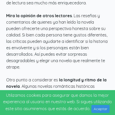
de lectura sea mucho más enriquecedora.
Mira la opinión de otros lectores
. Las reseñas y
comentarios de quienes ya han leído la novela
pueden ofrecerte una perspectiva honesta sobre su
calidad. Si bien cada persona tiene gustos diferentes,
las críticas pueden ayudarte a identificar si la historia
es envolvente y si los personajes están bien
desarrollados. Así puedes evitar sorpresas
desagradables y elegir una novela que realmente te
atrape.
Otro punto a considerar es
la longitud y ritmo de la
novela
. Algunas novelas románticas históricas
pueden ser extensas o irregulares en su ritmo, lo cual
Utilizamos cookies para asegurar que damos la mejor
puede afectar tu disfrute. Si prefieres una lectura más
experiencia al usuario en nuestra web. Si sigues utilizando
ligera o rápida, busca libros que se adapten a tu
este sitio asumiremos que estás de acuerdo.
Aceptar
estilo. La duración de la historia puede influir en tu