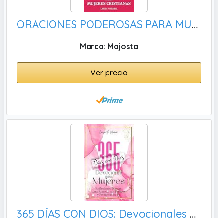
ORACIONES PODEROSAS PARA MUJERES CRISTIANAS: Libro de oraciones para mujeres. Oraciones de guerra espiritual, sanidad y liberación para obtener victoria en cada desafío.
Marca: Majosta
Ver precio
365 DÍAS CON DIOS: Devocionales Diarios para Mujeres. Libro cristiano en español