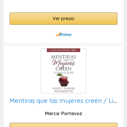
Ver precio
Mentiras que las mujeres creen / Lies Women Believe: Y La Verdad Que Las Hace Libres / and the Truth That Sets Them Free
Marca: Portavoz