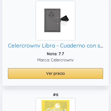
Celercrownv Libra - Cuaderno con signo del zodiaco con tarjeta de regalo de astrología para mujeres y hombres, tapa dura de cuero
Nota: 7.7
Marca: Celercrownv
Ver precio
#6