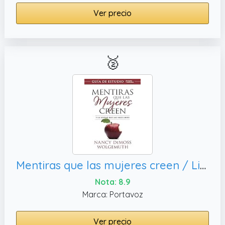
Ver precio
🥈
Mentiras que las mujeres creen / Lies Women Believe: Y La Verdad Que Las Hace Libres / and the Truth That Sets Them Free
Nota: 8.9
Marca: Portavoz
Ver precio