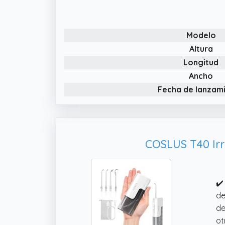
✔️
Modelo
Altura
Longitud
Ancho
Fecha de lanzam
COSLUS T40 Irri
✔️
de
de
ot