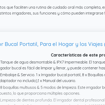
s que faciliten una rutina de cuidado oral más completa, e
tintos irrigadores, sus funciones y cómo pueden integrarse f
or Bucal Portatil, Para el Hogar y los Viajes
Características de este p
 Tanque de agua desmontable & IPX7 Impermeable. El tanqu
rigador bucal es fácil de limpiar y llenar, y puede contener h
 Embalaje & Servicio. 1 x Irrigador bucal portatil, 8 x Boquilla
daptador no incluido),1 x Manual del usuario.
 8 boquillas multiusos & 5 modos de limpieza. Este irrigador 
puesto, lo que proporciona múltiples opciones.
 Limpieza de dientes profunda. El irrigador dental profesio