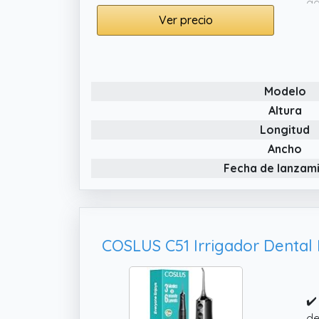
ag
Ver precio
30
✔️
15
ca
Modelo
Altura
Longitud
Ancho
Fecha de lanzam
✔️
de