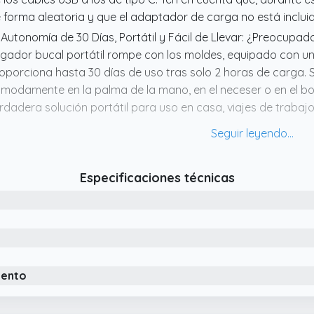
 forma aleatoria y que el adaptador de carga no está incluid
 Autonomía de 30 Días, Portátil y Fácil de Llevar:​ ¿Preocup
rigador bucal portátil rompe con los moldes, equipado con u
oporciona hasta 30 días de uso tras solo 2 horas de carga.
modamente en la palma de la mano, en el neceser o en el bol
rdadera solución portátil para uso en casa, viajes de trabajo
 20 Niveles de Intensidad y Antiespátulas: Este COSLUS C50 
dos, cada uno con 5 configuraciones, que ofrecen 1.4001.80
 30140 PSI. Jet es a prueba de salpicaduras, Clean elimina res
Especificaciones técnicas
avidad y Ortodoncia limpia y masajea las encías.
 Boquilla Multifunción, Limpieza Integral de 360°:​ COSLUS C50 
quillas estándar para la limpieza diaria de placa y restos de
uarios de brackets, y 1 boquilla para bolsas periodontales d
atamiento de limpieza periodontal. Sus accesorios multifunci
milia o como regalo, siendo además perfecto para viajes.
iento
 Tecnología Única de Agua de Doble Corriente:​ ¡Es revolucionar
SLUS utiliza una avanzada tecnología de pulsos de agua de d