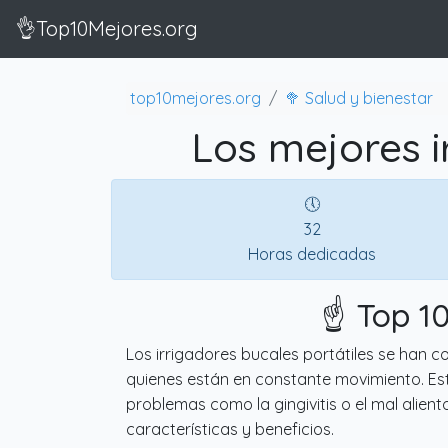
👌Top10Mejores.org
top10mejores.org
🥦 Salud y bienestar
Los mejores i
🕔
32
Horas dedicadas
☝️ Top 1
Los irrigadores bucales portátiles se han 
quienes están en constante movimiento. Est
problemas como la gingivitis o el mal alient
características y beneficios.