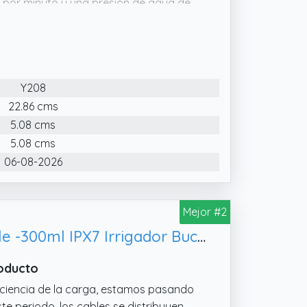
0 por minuto y una presión de agua de
tabilización de presión.
ería de litio recargable incorporada de
21 días cuando está completamente
Y208
22.86 cms
5.08 cms
5.08 cms
06-08-2026
Mejor #2
COSLUS C51 Irrigador Dental Bucal Portatil: 3 Modos y 18 Presión Ajustable -300ml IPX7 Irrigador Bucal Inalámbrico para Ortodoncia/Encías Sensibles -Limpieza Dientes de Hogar Viaje - 4 Boquillas Negro
roducto
ficiencia de la carga, estamos pasando
te periodo, los cables se distribuyen