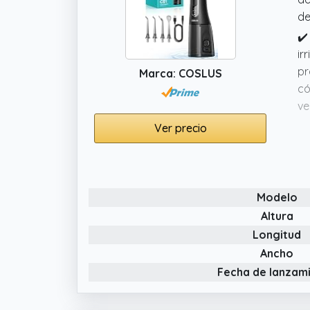
de
✔️
ir
pr
Marca: COSLUS
có
ve
✔️
Ver precio
mo
de
su
Modelo
✔️
bo
Altura
us
Longitud
tr
Ancho
fa
Fecha de lanzam
✔️
CO