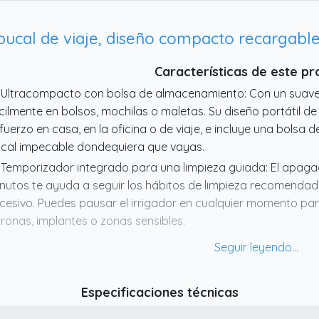
. Elimina eficazmente la mayor parte de la placa bacterian
volucionaria.
bucal de viaje, diseño compacto recargabl
 IPX7 Tanque Extraíble de Gran Capacidad:​ Este COSLUS C50
 tanque extraíble de gran capacidad, que elimina la necesid
Características de este p
rga proporciona 90 segundos de limpieza continua.
 Ultracompacto con bolsa de almacenamiento: Con un suave c
cilmente en bolsos, mochilas o maletas. Su diseño portátil de
fuerzo en casa, en la oficina o de viaje, e incluye una bols
cal impecable dondequiera que vayas.
 Temporizador integrado para una limpieza guiada: El apagad
nutos te ayuda a seguir los hábitos de limpieza recomendados
cesivo. Puedes pausar el irrigador en cualquier momento par
ronas, implantes o zonas sensibles.
 Cinco modos ajustables para cada boca: Elige entre 5 ajus
cías sensibles, limpieza diaria, eliminación profunda de res
rsonalizada. Cada modo proporciona una limpieza completa
Especificaciones técnicas
cesidades.
 Depósito extraíble de 150 ml con cierre hermético (resistente