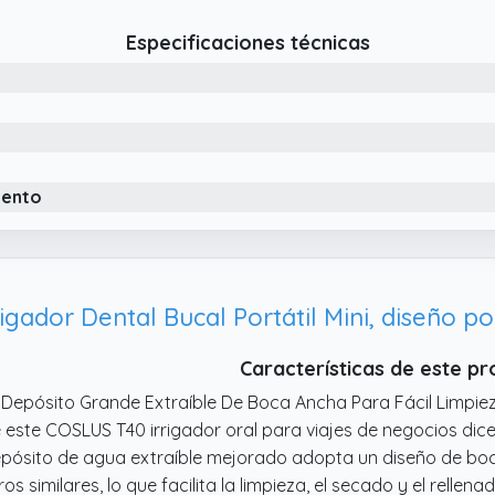
 Tanque de agua extra grande desmontable de 300 ml. No es 
Especificaciones técnicas
iento
gador Dental Bucal Portátil Mini, diseño p
Características de este p
 Depósito Grande Extraíble De Boca Ancha Para Fácil Limpiez
 este COSLUS T40 irrigador oral para viajes de negocios dice 
pósito de agua extraíble mejorado adopta un diseño de boc
ros similares, lo que facilita la limpieza, el secado y el rellen