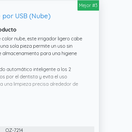
a, ofreciéndote una limpieza profunda
Mejor #3
e por USB (Nube)
 water flosser inalámbrico cuenta con
ad de rellenar frecuentemente. Una sola
roducto
olor nube, este irrigador ligero cabe
 una sola pieza permite un uso sin
a de almacenamiento para una higiene
o automático inteligente a los 2
 por el dentista y evita el uso
a una limpieza precisa alrededor de
tes de presión de agua diseñados para
iduos, masaje gingival o comodidad
 y fresca adaptada a tus
OZ-7214
 al agua IPX8): El depósito extraíble de