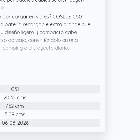
o.
ado por cargar en viajes? COSLUS C50
na batería recargable extra grande que
 Su diseño ligero y compacto cabe
so de viaje, convirtiéndolo en una
, camping o el trayecto diario.
irrigador dental avanzado cuenta con 4
0 pulsaciones y una presión de agua
iduos interdentales, Soft limpia con
C51
irrigador bucal profesional incluye 2
 comida, 1 boquilla ortodóntica para
20.32 cms
estinada a quienes necesitan
7.62 cms
onales lo hacen ideal para compartir en
5.08 cms
06-08-2026
ia! El irrigador bucal profesional
oble hilo ultrafino de 0,3 mm + 0,3