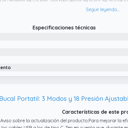
ua ultrafina de 0,6 mm, una frecuencia de pulso de 1400180
130 PSI, con una potente bomba y tecnología avanzada de es
 Batería potente recargable. Inalambrico Irrigador dental Bat
00 mA, que garantiza una duración de la batería de hasta 
Especificaciones técnicas
rgada (dos minutos cada vez, dos veces al día).
iento
Características de este p
 Aviso sobre la actualización del producto:Para mejorar la e
 los cables USB a los de tipo C. Ten en cuenta que, durante es