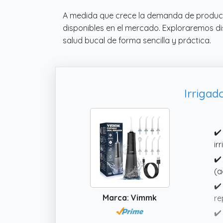
A medida que crece la demanda de producto
disponibles en el mercado. Exploraremos dis
salud bucal de forma sencilla y práctica.
Irrigad
✔️
ir
✔️
(a
✔️
Marca: Vimmk
re
✔️