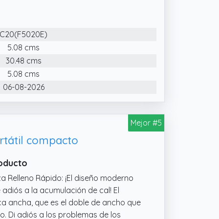
necesario rellenar con frecuencia.
C20(F5020E)
5.08 cms
30.48 cms
5.08 cms
06-08-2026
Mejor #5
ortátil compacto
roducto
a Relleno Rápido: ¡El diseño moderno
adiós a la acumulación de cal! El
a ancha, que es el doble de ancho que
ado. Di adiós a los problemas de los