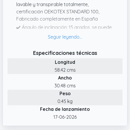
lavable y transpirable totalmente,
certificación OEKOTEX STANDARD 100,
Fabricado completamente en España
✔️ Ángulo de inclinación: 15 grados, se puede
poner tanto encima como debajo del
colchón,facilita la digestión evitando el
reflujo y la congestión respiratoria
Especificaciones técnicas
✔️ Diseño único con aspa para cogerlo
Longitud
fácilmente, y bolsa de tela para transporte
58.42 cms
✔️ MULTIUSO: Útil como base abdominal
Ancho
adulto para la embarazada, relajación de
30.48 cms
piernas, cojín de espalda, elevación de
Peso
colchones tanto grandes como pequeños
0.45 kg
Fecha de lanzamiento
17-06-2026