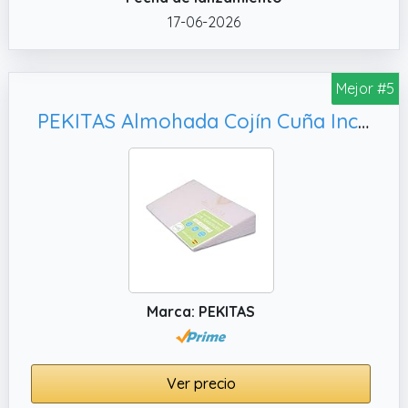
protegen el núcleo garantizando ventilación
17-06-2026
y frescura.
✔️ Alivio Multifuncional para la Salud.
Almohada de Lectura Diseñado para elevar
Mejor #5
la cabeza, espalda, rodillas, piernas o pies.
PEKITAS Almohada Cojín Cuña Inclinada Antireflujo Funda Lavable AloeVera Fabricado En España Uso Adulto (40 cm Ancho - 15° Inclinación) Altura 6 cm
Marca: PEKITAS
Ver precio