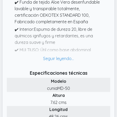
✔️ Funda de tejido Aloe Vera desenfundable
lavable y transpirable totalmente,
certificación OEKOTEX STANDARD 100,
Fabricado completamente en España
✔️ Interior:Espuma de dureza 20, libre de
químicos ignífugos y retardantes, es una
dureza suave y firme
✔️ MULTIUSO: Útil como base abdominal
adulto para la embarazada, relajación de
piernas, cojín de espalda, elevación de
colchones tanto grandes como pequeños
Especificaciones técnicas
✔️ Diseño único con aspa para cogerlo
Modelo
fácilmente, y bolsa de tela para transporte
cuniaMD-50
✔️ Ángulo de inclinación: 15 grados, se puede
Altura
poner tanto encima como debajo del
7.62 cms
colchón,facilita la digestión evitando el
Longitud
reflujo y la congestión respiratoria
48.26 cms