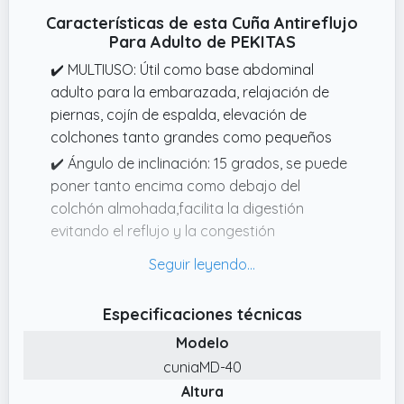
Características de esta Cuña Antireflujo
Para Adulto de PEKITAS
✔️ MULTIUSO: Útil como base abdominal
adulto para la embarazada, relajación de
piernas, cojín de espalda, elevación de
colchones tanto grandes como pequeños
✔️ Ángulo de inclinación: 15 grados, se puede
poner tanto encima como debajo del
colchón almohada,facilita la digestión
evitando el reflujo y la congestión
respiratoria, el tamaño de 40cm
recomendamos para ponerlo debajo de la
almohada para conseguir una elevación de
Especificaciones técnicas
15 grados
Modelo
✔️ Interior:Espuma de dureza 20, libre de
cuniaMD-40
químicos ignífugos y retardantes, es una
Altura
dureza suave y firme, para levantamiento de