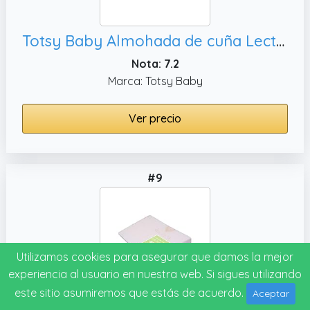
Totsy Baby Almohada de cuña Lectura cojin Respaldo Cama y Sofa antireflujo Adulto 64 x 62 x 17 cm - Almohadas para Leer cojín elevar colchon para Dormir
Nota: 7.2
Marca: Totsy Baby
Ver precio
#9
Utilizamos cookies para asegurar que damos la mejor
experiencia al usuario en nuestra web. Si sigues utilizando
este sitio asumiremos que estás de acuerdo.
Aceptar