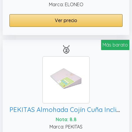
Marca: ELONEO
Ver precio
Más barato
🥈
PEKITAS Almohada Cojín Cuña Inclinada Antireflujo Funda Lavable AloeVera Fabricado En España Uso Adulto (60 cm Ancho - 15° Inclinación)
Nota: 8.8
Marca: PEKITAS