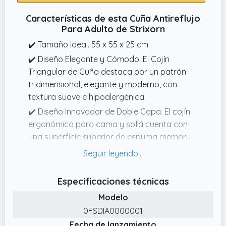
Características de esta Cuña Antireflujo
Para Adulto de Strixorn
✔️ Tamaño Ideal. 55 x 55 x 25 cm.
✔️ Diseño Elegante y Cómodo. El Cojín
Triangular de Cuña destaca por un patrón
tridimensional, elegante y moderno, con
textura suave e hipoalergénica.
✔️ Diseño Innovador de Doble Capa. El cojín
ergonómico para cama y sofá cuenta con
una superficie superior de espuma memory
refrescante para máximo confort, y una
base de espuma densa 25D que ofrece
potente soporte lumbar.
Especificaciones técnicas
✔️ Funda Transpirable y Extraíble. La Cuña
Modelo
Antireflujo funda exterior tejida en tela
0FSDIA0000001
transpirable y la funda interior acolchada
Fecha de lanzamiento