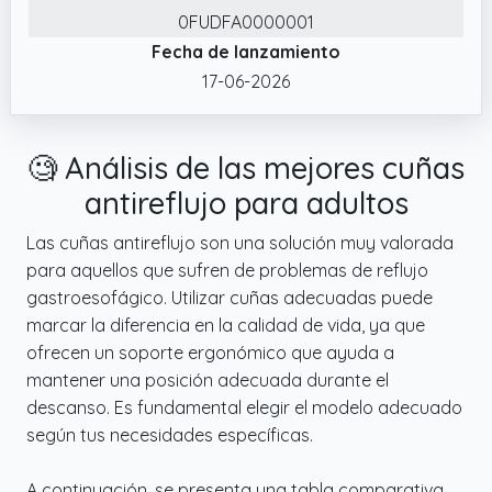
ergonómicas para ofrecer excelente
0FUDFA0000001
comodidad.
Fecha de lanzamiento
✔️ Características de Diseño Recién
17-06-2026
Mejoradas. Cojín de lectura plegable
compensado con diseño de cremallera de
apertura amplia, nuestro cojín compensado
🧐 Análisis de las mejores cuñas
para dormir puede retirarse fácilmente.
antireflujo para adultos
Las cuñas antireflujo son una solución muy valorada
para aquellos que sufren de problemas de reflujo
gastroesofágico. Utilizar cuñas adecuadas puede
marcar la diferencia en la calidad de vida, ya que
ofrecen un soporte ergonómico que ayuda a
mantener una posición adecuada durante el
descanso. Es fundamental elegir el modelo adecuado
según tus necesidades específicas.
A continuación, se presenta una tabla comparativa