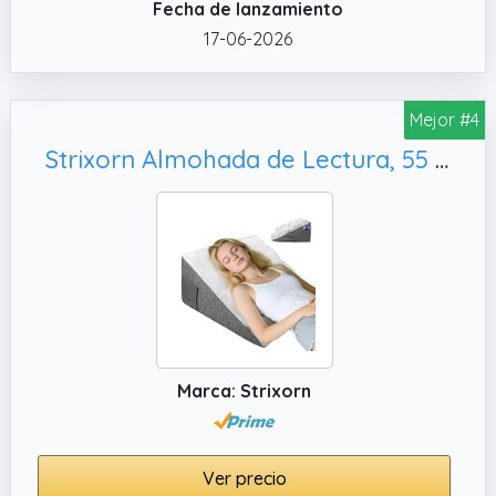
Fecha de lanzamiento
una suave funda de Aloe Vera que le aporta
17-06-2026
un TACTO AGRADABLE. Además, es
desenfundable y lavable.Sus medidas son
60x50x20 Cm y tiene un peso de 1,4 Kg.
Mejor #4
✔️ MEJORA LA CIRCULACIÓN: Este taco de
Strixorn Almohada de Lectura, 55 x 55 x 25 cm
elevación para cama puede ser utilizado en
las extremidades inferiores para facilitar el
retorno venoso a las PIERNAS y contribuir a
mejorar la circulación.
Marca: Strixorn
Ver precio