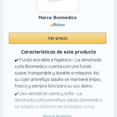
a movilidad reducida, personas con
obesidad, usuarios encamados o en
Marca: Bonmedico
postoperatorios.
✔️ GUÍA DE USO: Se debe cambiar la postura
del usuario encamado con la ayuda del cojín
Ver precio
cambios posturales cada 23 horas
alternando diferentes posturas para
Características de este producto
cambiar los puntos de apoyo. La posturas
más frecuentes son acostado boca arriba y
✔️ Funda extraíble e higiénica – La almohada
acostado de lado sea a izquierdo o derecho
cuña Bonmedico cuenta con una funda
para prevenir las úlceras por presión.
suave, transpirable y lavable a máquina. Así,
su cojín antireflujo adulto se mantiene limpio,
fresco y siempre listo para su uso diario.
✔️ Uso versátil en cama y sofá – La
almohada cuña antireflujo adulto Bonmedico
se adapta a distintas necesidades: como
respaldo de cama, cojín triangular para leer,