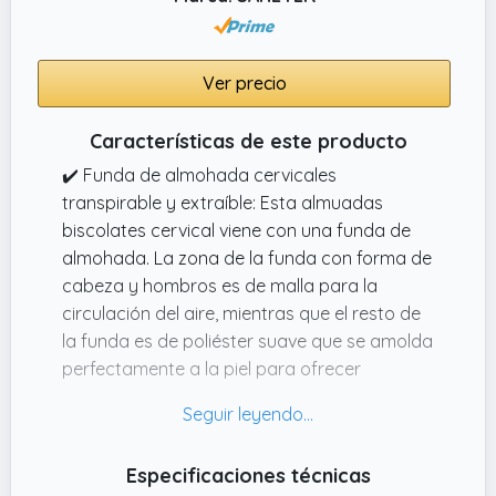
Ver precio
Características de este producto
✔️ Funda de almohada cervicales
transpirable y extraíble: Esta almuadas
biscolates cervical viene con una funda de
almohada. La zona de la funda con forma de
cabeza y hombros es de malla para la
circulación del aire, mientras que el resto de
la funda es de poliéster suave que se amolda
perfectamente a la piel para ofrecer
comodidad toda la noche.
✔️ Diseño 2 en 1: esta almohada cervical tiene
dos alturas y formas para elegir, adecuada
Especificaciones técnicas
para una gran variedad de posiciones para