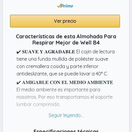
Ver precio
Características de esta Almohada Para
Respirar Mejor de Well B4
✔️ 𝐒𝐔𝐀𝐕𝐄 𝐘 𝐀𝐆𝐑𝐀𝐃𝐀𝐁𝐋𝐄 El cojín de lectura
tiene una funda mullida de poliéster suave
con cremallera cosida y parte inferior
antideslizante, que se puede lavar a 40° C.
✔️ 𝐀𝐌𝐈𝐆𝐀𝐁𝐋𝐄 𝐂𝐎𝐍 𝐄𝐋 𝐌𝐄𝐃𝐈𝐎 𝐀𝐌𝐁𝐈𝐄𝐍𝐓𝐄
El medio ambiente es importante para
nosotros. Por eso transportamos el soporte
lumbar comprimida.
✔️ 𝐑𝐄𝐋𝐀𝐉𝐀𝐂𝐈Ó𝐍 𝐏𝐔𝐑𝐀 Alivie la tensión de su
espalda y cuello con la almohada
viscoelastica. Las espumas perfectamente
Especificaciones técnicas