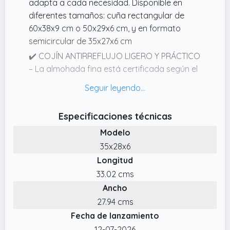
adapta a cada necesidad. Disponible en
nocturno, controlar la apnea del sueño,
diferentes tamaños: cuña rectangular de
apoyar la recuperación postoperatoria (¡no
60x38x9 cm o 50x29x6 cm, y en formato
más esfuerzo al sentarte!) o combinar con
semicircular de 35x27x6 cm
una cama ajustable.
✔️ COJÍN ANTIRREFLUJO LIGERO Y PRÁCTICO
– La almohada fina está certificada según el
estándar OEKOTEX 100, libre de sustancias
nocivas y ideal incluso para pieles sensibles.
Gracias a su peso reducido y a su diseño
Especificaciones técnicas
ergonómico, proporciona una inclinación
Modelo
óptima que favorece una postura saludable
al dormir y facilitar la digestión.
35x28x6
Longitud
✔️ COJIN ANTIREFLUJO Y RESPIRACIÓN
MEJORADA – Los cojines cuña antireflujo de
33.02 cms
Mimuselina están diseñados para reducir los
Ancho
reflujos y cólicos después de las comidas.
27.94 cms
Gracias a la forma inclinada de la almohada,
Fecha de lanzamiento
el cuerpo se eleva suavemente sobre el
12-07-2026