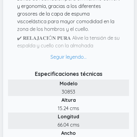
y ergonomía, gracias a los diferentes
grosores de la capa de espuma
viscoelástica para mayor comodidad en la
zona de los hombros y el cuello.
✔️ 𝐑𝐄𝐋𝐀𝐉𝐀𝐂𝐈Ó𝐍 𝐏𝐔𝐑𝐀 Alivie la tensión de su
espalda y cuello con la almohada
viscoelastica. Las espumas perfectamente
coordinadas proporcionan un soporte
óptimo para la espalda.
Especificaciones técnicas
✔️ 𝐀𝐌𝐈𝐆𝐀𝐁𝐋𝐄 𝐂𝐎𝐍 𝐄𝐋 𝐌𝐄𝐃𝐈𝐎 𝐀𝐌𝐁𝐈𝐄𝐍𝐓𝐄
Modelo
El medio ambiente es importante para
30853
nosotros. Por eso transportamos el soporte
Altura
lumbar comprimida.
15.24 cms
✔️ 𝐅𝐎𝐑𝐌𝐀 𝐄𝐑𝐆𝐎𝐍𝐎𝐌𝐈𝐂𝐀 La suave
Longitud
transición al colchón garantiza que la
almohada para el reflujo se funda con el
66.04 cms
colchón y que toda la espalda tenga espacio
Ancho