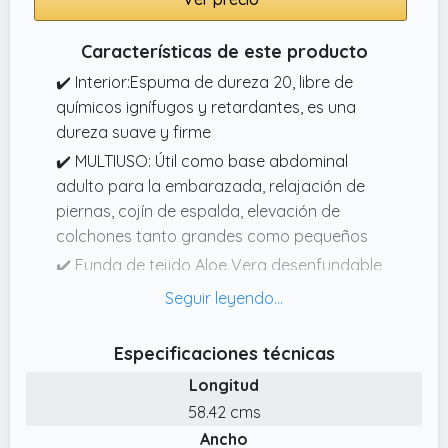
Características de este producto
✔️ Interior:Espuma de dureza 20, libre de
químicos ignífugos y retardantes, es una
dureza suave y firme
✔️ MULTIUSO: Útil como base abdominal
adulto para la embarazada, relajación de
piernas, cojín de espalda, elevación de
colchones tanto grandes como pequeños
✔️ Funda de tejido Aloe Vera desenfundable
lavable y transpirable totalmente,
certificación OEKOTEX STANDARD 100,
Fabricado completamente en España
Especificaciones técnicas
✔️ Diseño único con aspa para cogerlo
Longitud
fácilmente, y bolsa de tela para transporte
58.42 cms
✔️ Ángulo de inclinación: 15 grados, se puede
Ancho
poner tanto encima como debajo del