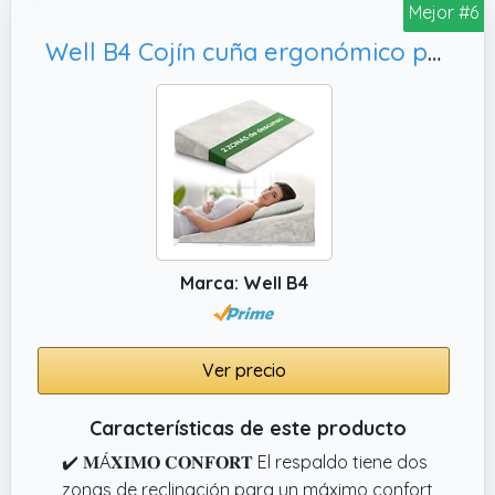
El medio ambiente es importante para
Mejor #6
nosotros. Por eso transportamos la
Well B4 Cojín cuña ergonómico para Cama y sofá, cómoda Almohada antirreflujo y cojín de Lectura para elevación del sueño o como Respaldo
almohada cervicales y cuello para elevar los
pies comprimida.
Marca: Well B4
Ver precio
Características de este producto
✔️ 𝐌Á𝐗𝐈𝐌𝐎 𝐂𝐎𝐍𝐅𝐎𝐑𝐓 El respaldo tiene dos
zonas de reclinación para un máximo confort