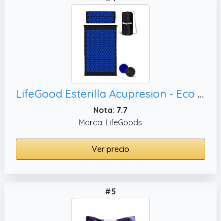
LifeGood Esterilla Acupresion - Eco - Con Cojín, Bolas de Masaje y Bolsa - Almohada - Colchoneta de Acupuntura Relajación y Alivio del Dolor - Flor de Loto - Negro & Azul
Nota: 7.7
Marca: LifeGoods
Ver precio
#5