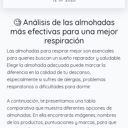
colchón, favoreciendo una mejor digestión y
un descanso más cómodo.
✔️ ALMOHADA ANTIREFLUJO 100%
🧐 Análisis de las almohadas
IMPERMEABLE – La almohada de cuña
más efectivas para una mejor
antireflujo de Mimuselina está fabricada con
respiración
material 100% impermeable y antimanchas,
lo que garantiza una mayor durabilidad y
Las almohadas para respirar mejor son esenciales
comodidad. Se limpia fácilmente con un
para quienes buscan un sueño reparador y saludable.
paño húmedo y un poco de jabón.
Elegir la almohada adecuada puede marcar la
✔️ FABRICADO EN EUROPA– La almohada de
diferencia en la calidad de tu descanso,
cuña para cama Mimuselina se elabora
especialmente si sufres de alergias, problemas
artesanalmente en España e Italia, cuidando
respiratorios o dificultades para dormir.
cada detalle del proceso de fabricación
para ofrecer la máxima calidad y durabilidad
A continuación, te presentamos una tabla
comparativa que muestra diferentes opciones de
almohadas. En ella encontrarás imágenes, nombres
de los productos, puntuaciones y marcas, para que