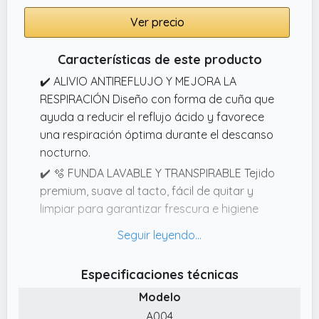
Ver precio
Características de este producto
✔️ ALIVIO ANTIREFLUJO Y MEJORA LA
RESPIRACIÓN Diseño con forma de cuña que
ayuda a reducir el reflujo ácido y favorece
una respiración óptima durante el descanso
nocturno.
✔️ 🫧 FUNDA LAVABLE Y TRANSPIRABLE Tejido
premium, suave al tacto, fácil de quitar y
limpiar para garantizar frescura e higiene
prolongada.
✔️ ESPUMA FIRME DE ALTA DENSIDAD
Mantiene su forma y proporciona apoyo
Especificaciones técnicas
estable toda la noche, ofreciendo
Modelo
comodidad y resistencia al uso diario.
A004