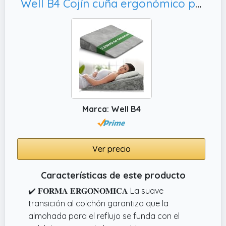
Well B4 Cojín cuña ergonómico para Cama y sofá, cómoda Almohada antirreflujo y cojín de Lectura para elevación del sueño o como Respaldo
Marca: Well B4
Ver precio
Características de este producto
✔️ 𝐅𝐎𝐑𝐌𝐀 𝐄𝐑𝐆𝐎𝐍𝐎𝐌𝐈𝐂𝐀 La suave
transición al colchón garantiza que la
almohada para el reflujo se funda con el