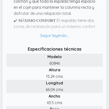
colchón y que toda la espalda tenga espacio
en el cojín para mantener la columna recta y
disfrutar de una relajación total.
✔️ 𝐌Á𝐗𝐈𝐌𝐎 𝐂𝐎𝐍𝐅𝐎𝐑𝐓 El respaldo tiene dos
zonas de reclinación para un máximo confort
y ergonomía, gracias a los diferentes
grosores de la capa de espuma
viscoelástica para mayor comodidad en la
Especificaciones técnicas
zona de los hombros y el cuello.
Modelo
✔️ 𝐒𝐔𝐀𝐕𝐄 𝐘 𝐀𝐆𝐑𝐀𝐃𝐀𝐁𝐋𝐄 El cojín de lectura
60846
tiene una funda mullida de poliéster suave
Altura
con cremallera cosida y parte inferior
antideslizante, que se puede lavar a 40° C.
15.24 cms
Longitud
✔️ 𝐀𝐌𝐈𝐆𝐀𝐁𝐋𝐄 𝐂𝐎𝐍 𝐄𝐋 𝐌𝐄𝐃𝐈𝐎 𝐀𝐌𝐁𝐈𝐄𝐍𝐓𝐄
El medio ambiente es importante para
66.04 cms
nosotros. Por eso transportamos el soporte
Ancho
lumbar comprimida.
63.5 cms
✔️ 𝐑𝐄𝐋𝐀𝐉𝐀𝐂𝐈Ó𝐍 𝐏𝐔𝐑𝐀 Alivie la tensión de su