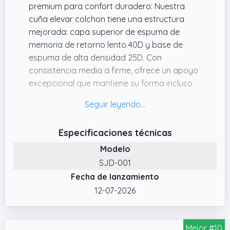
premium para confort duradero: Nuestra
cuña elevar colchon tiene una estructura
mejorada: capa superior de espuma de
memoria de retorno lento 40D y base de
espuma de alta densidad 25D. Con
consistencia media a firme, ofrece un apoyo
excepcional que mantiene su forma incluso
con uso prolongado, sin hundimientos.
✔️ Sistema de cremallera doble mejorado y
portabilidad fácil: Cremalleras dobles
Especificaciones técnicas
reforzadas, con apertura dos veces más
Modelo
ancha, hacen que retire la funda un 50% más
rápido que las cuñas estándar, ahorrando
SJD-001
tiempo a cuidadores y pacientes
Fecha de lanzamiento
postoperatorios. La funda jacquard médica
12-07-2026
se quita fácilmente para lavar en lavadora, y
asas reforzadas facilitan su transporte.
Mejor #10
✔️ Soporte de Inspiración Clínica: Diseñado