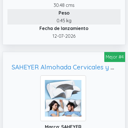
30.48 cms
colchón,facilita la digestión evitando el
Peso
reflujo y la congestión respiratoria
0.45 kg
Fecha de lanzamiento
12-07-2026
Mejor #4
SAHEYER Almohada Cervicales y Cuello, Gris
Marca: SAHEYER