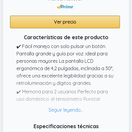
usuarios por separado y admite la
visualización de hasta 198 conjuntos de
datos (99 para cada persona). Al comparar
Ver precio
registros históricos, es útil rastrear los
cambios en la presión arterial del cuerpo y
Características de este producto
proporcionar una referencia más completa
✔️ Fácil manejo con solo pulsar un botón.
para la salud física.
Pantalla grande y guía por voz: ideal para
personas mayores La pantalla LCD
ergonómica de 4,2 pulgadas, inclinada a 30°,
ofrece una excelente legibilidad gracias a su
retroiluminación y dígitos grandes.
✔️ Memoria para 2 usuarios Perfecto para
uso doméstico: el tensiómetro Runstar
admite dos usuarios y almacena hasta 99
mediciones por usuario, incluyendo fecha y
hora. Esto permite que usted y sus seres
Especificaciones técnicas
queridos controlen su presión arterial y su