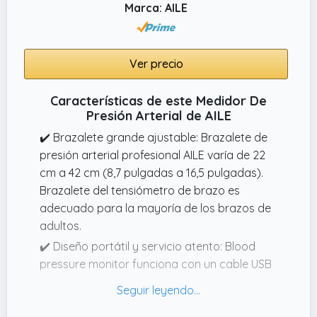
Marca: AILE
Ver precio
Características de este Medidor De
Presión Arterial de AILE
✔️ Brazalete grande ajustable: Brazalete de
presión arterial profesional AILE varía de 22
cm a 42 cm (8,7 pulgadas a 16,5 pulgadas).
Brazalete del tensiómetro de brazo es
adecuado para la mayoría de los brazos de
adultos.
✔️ Diseño portátil y servicio atento: Blood
pressure monitor funciona con un cable USB
(incluido) o 4 pilas AAA de 1,5 V (no
incluidas).Aparatos para medir tension
arterial tamaño pequeño y portátil para el