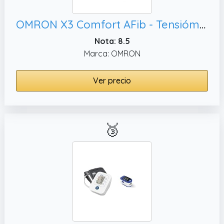
OMRON X3 Comfort AFib - Tensiómetro de brazo automático - Con detección de fibrilación auricular e indicador de hipertensión - Validado clínicamente - Diabetes y embarazo - Garantía 5 años - 22-42 cm
Nota: 8.5
Marca: OMRON
Ver precio
🥉