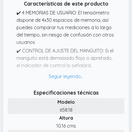
Características de este producto
✔️ 4 MEMORIAS DE USUARIO: El tensiómetro
dispone de 4x30 espacios de memoria, así
puedes comparar tus mediciones a lo largo
del tiempo, sin riesgo de confusión con otros
usuarios
✔️ CONTROL DE AJUSTE DEL MANGUITO: Si el
manguito está demasiado flojo o apretado,
el indicador de control lo señalará,
garantizando valores de presión arterial
fiables, producto médico clínicamente
validado
Especificaciones técnicas
✔️ ARRITMIADETECCIÓN: La detección de
Modelo
arritmias advierte sobre posibles trastornos
658.18
del ritmo cardíaco, la escala de colores te
Altura
ayuda a clasificar los valores descansa 5
minutos antes de la primera medición, de lo
10.16 cms