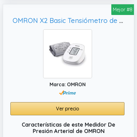
digital almacena hasta 30 lecturas y facilita
el seguimiento de la evolución de la tensión
Mejor #8
arterial a lo largo del tiempo
OMRON X2 Basic Tensiómetro de Brazo digital, aparato de tensión arterial validado clínicamente
✔️ DETECCIÓN DE LATIDO IRREGULAR E
HIPERTENSIÓN: Este aparato para la tensión
arterial incorpora un indicador de
hipertensión y ayuda a identificar posibles
irregularidades cardíacas
Marca: OMRON
Ver precio
Características de este Medidor De
Presión Arterial de OMRON