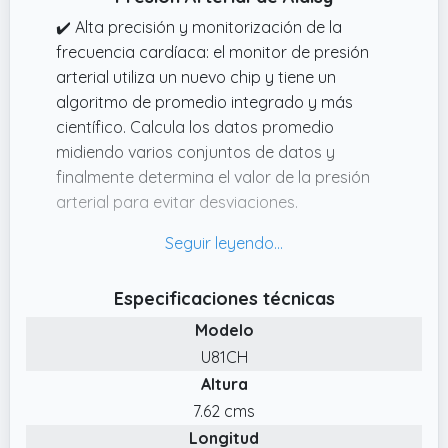
✔️ Alta precisión y monitorización de la
frecuencia cardíaca: el monitor de presión
arterial utiliza un nuevo chip y tiene un
algoritmo de promedio integrado y más
científico. Calcula los datos promedio
midiendo varios conjuntos de datos y
finalmente determina el valor de la presión
arterial para evitar desviaciones.
✔️ Gran pantalla retroiluminada El
tensiómetro cuenta con una gran pantalla
LED de 4 pulgadas retroiluminada y la capa
Especificaciones técnicas
protectora para los ojos asegura que los
Modelo
números se muestren claros, brillantes y sin
deslumbramiento. La fuente grande y la
U81CH
pantalla de 6 colores permiten a las
Altura
personas mayores un uso fácil y autónomo
7.62 cms
del monitor de presión arterial.
Longitud