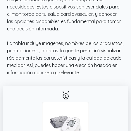
salud de forma independiente. Además,
necesidades. Estos dispositivos son esenciales para
calcula automáticamente el promedio de las
el monitoreo de tu salud cardiovascular, y conocer
tres últimas mediciones para una
las opciones disponibles es fundamental para tomar
monitorización más precisa de la presión
una decisión informada.
arterial.
La tabla incluye imágenes, nombres de los productos,
✔️ Consejos de uso: Un tensiómetro de brazo
puntuaciones y marcas, lo que te permitirá visualizar
es una herramienta excelente para el control
rápidamente las características y la calidad de cada
diario de la salud. Antes de tomar la presión
medidor. Así, puedes hacer una elección basada en
arterial, colóquese el brazalete
información concreta y relevante.
correctamente, permanezca sentado
durante 5 minutos y evite hablar o moverse
durante la medición.
🥇
✔️ Pantalla LCD grande y fácil de leer: La
pantalla LCD muestra claramente los
resultados en tiempo real. Tras la medición,
un indicador de color permite comprender
fácilmente el nivel de la presión arterial.