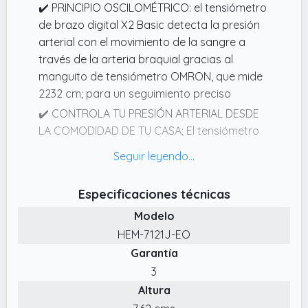
✔️ PRINCIPIO OSCILOMÉTRICO: el tensiómetro
de brazo digital X2 Basic detecta la presión
arterial con el movimiento de la sangre a
través de la arteria braquial gracias al
manguito de tensiómetro OMRON, que mide
2232 cm; para un seguimiento preciso
✔️ CONTROLA TU PRESIÓN ARTERIAL DESDE
LA COMODIDAD DE TU CASA; El tensiómetro
de brazo OMRON X2 Basic proporciona
lecturas oscilométricas de la presión
sanguínea de la parte superior del brazo
Especificaciones técnicas
✔️ PRODUCTO DE ALTA CALIDAD Y DE
Modelo
CONFIANZA. Validado clínicamente.
HEM-7121J-EO
✔️ DISEÑADO PARA UN USO REGULAR Y
Garantía
FIABLE: este aparato para medir la tensión
3
está hecho para controlar la presión
Altura
sanguínea de manera regular; el X2 Basic te
ayuda a estar al tanto de su salud cardíaca