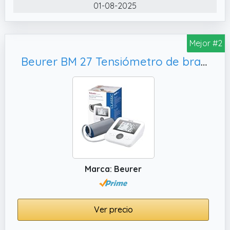
HIPERTENSIÓN: Este aparato para la tensión
01-08-2025
arterial incorpora un indicador de
hipertensión y ayuda a identificar posibles
irregularidades cardíacas
Mejor #2
✔️ MEMORIA PARA HASTA 30 LECTURAS: La
Beurer BM 27 Tensiómetro de brazo con control de ajuste del manguito, transferencia de datos a Apple Health
memoria integrada del tensiómetro de brazo
digital almacena hasta 30 lecturas y facilita
el seguimiento de la evolución de la tensión
arterial a lo largo del tiempo
Marca: Beurer
Ver precio