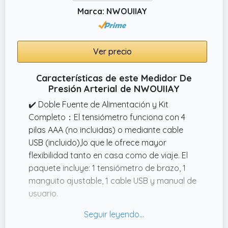
predeterminado para garantizar lecturas
Marca: NWOUIIAY
más precisas y rápidas. Además, si se
detecta una frecuencia cardíaca irregular,
aparecerá un indicador de advertencia para
Ver precio
avisarte.
✔️ Fácil de leer: para leer su presión arterial y
Características de este Medidor De
frecuencia de pulso en tiempo real en la
Presión Arterial de NWOUIIAY
pantalla LCD grande con fuentes claras y
✔️ Doble Fuente de Alimentación y Kit
súper grandes. Después de la medición, la
Completo：El tensiómetro funciona con 4
pantalla le permitirá saber si su presión
pilas AAA (no incluidas) o mediante cable
arterial está dentro del rango normal según
USB (incluido),lo que le ofrece mayor
la clasificación de la OMS
flexibilidad tanto en casa como de viaje. El
paquete incluye: 1 tensiómetro de brazo, 1
manguito ajustable, 1 cable USB y manual de
usuario.
✔️ Brazalete ajustable y cómodo: El
brazalete del tensiómetro electrónico se