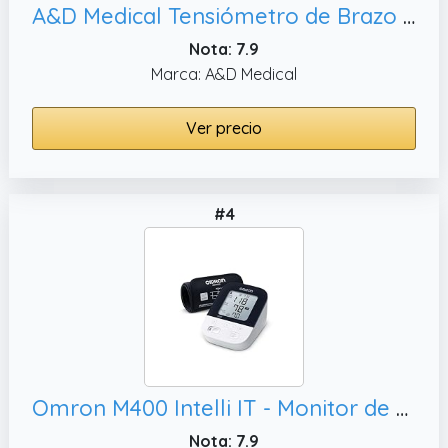
A&D Medical Tensiómetro de Brazo digital, – UA-611 + A&D Medical Oxímetro de Pulso (Spo2) y La Frecuencia del Pulso
Nota: 7.9
Marca: A&D Medical
Ver precio
#4
Omron M400 Intelli IT - Monitor de presión arterial para brazo superior t HEM-FL31, 1
Nota: 7.9