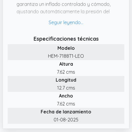
garantiza un inflado controlado y cómodo,
ajustando automáticamente la presión del
manguito del tensiómetro, para evitar
molestias y lograr mayor precisión
✔️ VALIDADO CLÍNICAMENTE: Este medidor de
Especificaciones técnicas
la tensión arterial cumple con los últimos
Modelo
protocolos de validación de la Sociedad
HEM-7188T1-LEO
Europea de Hipertensión y es apto para el
Altura
uso diario en casa
7.62 cms
✔️ CONTENIDO DE ENVÍO: 1 Monitor de
Longitud
presión arterial OMRON X2+Connect con
brazalete de 2242 cm, 4 pilas AA, manual de
12.7 cms
instrucciones; descarga la aplicación
Ancho
OMRON connect para acceder fácilmente a
7.62 cms
las lecturas y los promedios
Fecha de lanzamiento
✔️ MEMORIA PARA HASTA 30 LECTURAS: La
01-08-2025
memoria integrada del tensiómetro de brazo