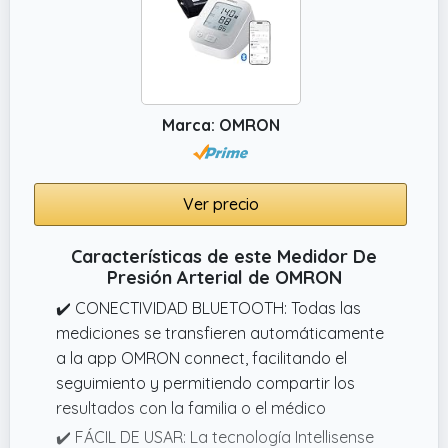
miles de pacientes hipertensos y ha llevado a
cabo décadas de investigación exhaustiva.
Gracias a sensores avanzados y algoritmos
exclusivos, el tensiómetro Runstar se adapta
mejor a diversas personas y proporciona
Marca: OMRON
resultados de medición de altísima precisión
en 30 segundos.
Ver precio
Características de este Medidor De
Presión Arterial de OMRON
✔️ CONECTIVIDAD BLUETOOTH: Todas las
mediciones se transfieren automáticamente
a la app OMRON connect, facilitando el
seguimiento y permitiendo compartir los
resultados con la familia o el médico
✔️ FÁCIL DE USAR: La tecnología Intellisense