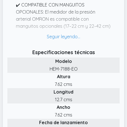
✔️ COMPATIBLE CON MANGUITOS
OPCIONALES: El medidor de la presión
arterial OMRON es compatible con
manguitos opcionales (17–22 cm y 22–42 cm)
y se suministra con un manguito blando ML
(22–32 cm).
✔️ VALIDADO CLÍNICAMENTE: Este medidor de
Especificaciones técnicas
la tensión arterial cumple con los últimos
Modelo
protocolos de validación de la Sociedad
HEM-7188-EO
Europea de Hipertensión y es apto para el
Altura
uso diario en casa
7.62 cms
✔️ FÁCIL DE USAR: La tecnología Intellisense
Longitud
garantiza un inflado controlado y cómodo,
ajustando automáticamente la presión del
12.7 cms
manguito del tensiómetro, para evitar
Ancho
molestias y lograr mayor precisión
7.62 cms
✔️ DETECCIÓN DE LATIDO IRREGULAR E
Fecha de lanzamiento