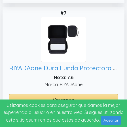
#7
RIYADAone Dura Funda Protectora Compatible con EVOLV Monitor de presión arterial
Nota: 7.6
Marca: RIYADAone
Ver precio
Utilizamos cookies para asegurar que damos la mejor
experiencia al usuario en nuestra web. Si sigues utilizando
este sitio asumiremos que estás de acuerdo.
Aceptar
Mejor calidad/precio
#8