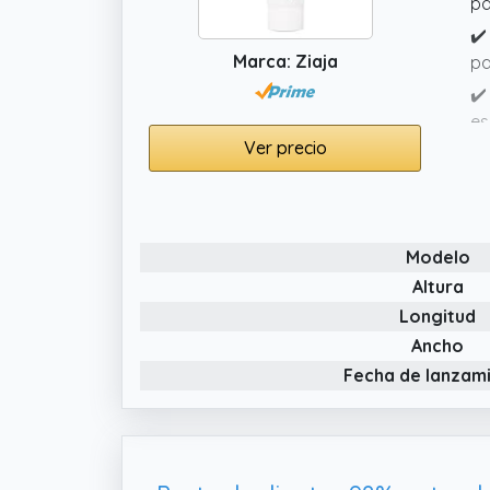
pa
✔️
Marca: Ziaja
pa
✔️
es
Ver precio
✔️
se
Modelo
Altura
Longitud
Ancho
Fecha de lanzam