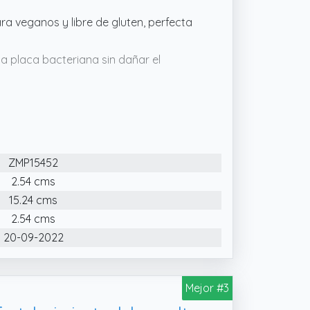
ra veganos y libre de gluten, perfecta
a placa bacteriana sin dañar el
das las edades, incluso en bocas
ZMP15452
2.54 cms
15.24 cms
2.54 cms
20-09-2022
Mejor #3