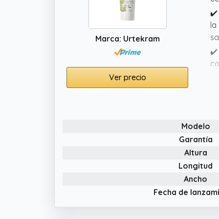
✔️
la
sa
Marca: Urtekram
✔️
co
sa
Ver precio
✔️
ad
na
Modelo
✔️
Garantía
da
Altura
m
Longitud
Ancho
Fecha de lanzam