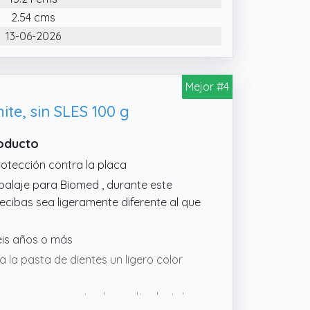
2.54 cms
13-06-2026
Mejor #4
te, sin SLES 100 g
roducto
rotección contra la placa
alaje para Biomed , durante este
recibas sea ligeramente diferente al que
eis años o más
a la pasta de dientes un ligero color
nquear suavemente el esmalte dental