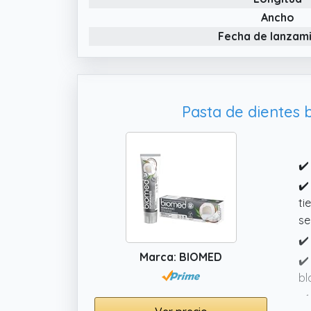
Ancho
Fecha de lanzam
Pasta de dientes 
✔️
✔️
ti
se
✔️
Marca: BIOMED
✔️
bl
✔️