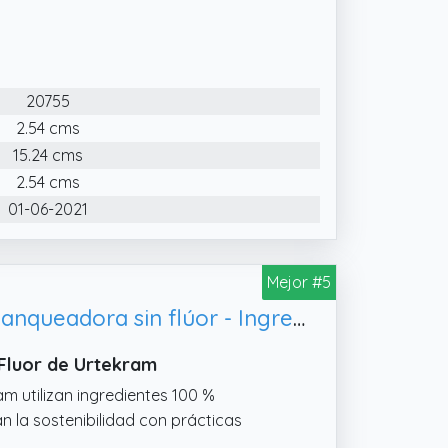
20755
2.54 cms
15.24 cms
2.54 cms
01-06-2021
Mejor #5
Urtekram Pasta de dientes de menta fresca vegana - Pasta de dientes blanqueadora sin flúor - Ingredientes orgánicos y naturales - Urtekram Dental, 75 ml (paquete de 1)
 Fluor de Urtekram
am utilizan ingredientes 100 %
n la sostenibilidad con prácticas