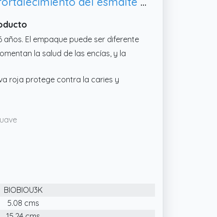
Pasta de dientes 98% natural Biomed Sensitive | Para la sensibilidad y el fortalecimiento del esmalte | Extracto de semilla de uva, sin SLES 3x100 g (Pack de 3)
roducto
6 años. El empaque puede ser diferente
omentan la salud de las encías, y la
uva roja protege contra la caries y
suave
BIOBIOU3K
5.08 cms
15.24 cms