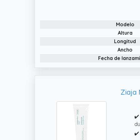
Modelo
Altura
Longitud
Ancho
Fecha de lanzam
Ziaja 
✔️
du
✔️