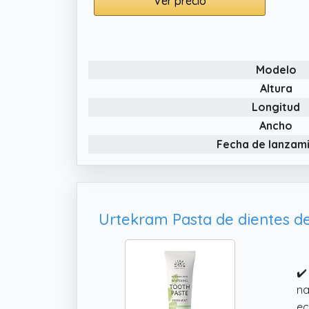
Ver precio
se
Modelo
Altura
Longitud
Ancho
Fecha de lanzam
✔️
na
ec