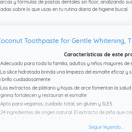
arcas y fórmulas de pastas dentales sin flúor, analizando sus 
das sobre lo que usas en tu rutina diaria de higiene bucal.
Características de este p
 Adecuado para toda la familia, adultos y niños mayores de 
 La sílice hidratada brinda una limpieza del esmalte eficaz y 
 brillo cuidadosamente
 Los extractos de plátano y hojas de arce fomentan la salud de
rginina fortalecen y restauran el esmalte
 Apto para veganos, cuidado total, sin gluten y SLES
 24 Ingredientes de origen natural. El extracto de piña que 
shace la placa, y el aceite de coco que previene la formació