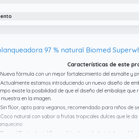
iento
blanqueadora 97 % natural Biomed Superwhi
Características de este p
 Nueva fórmula con un mejor fortalecimiento del esmalte y p
 Actualmente estamos introduciendo un nuevo diseño de emb
empo existe la posibilidad de que el diseño del embalaje que 
 muestra en la imagen.
 Sin flúor, apto para veganos, recomendado para niños de s
 Coco natural con sabor a frutas tropicales dulces que le da 
anquecino
 Biomed Pasta dental Superwhite de cuidado total para bla