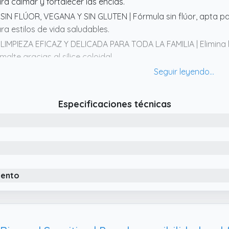
ra calmar y fortalecer las encías.
 SIN FLÚOR, VEGANA Y SIN GLUTEN | Fórmula sin flúor, apta pa
ra estilos de vida saludables.
 LIMPIEZA EFICAZ Y DELICADA PARA TODA LA FAMILIA | Elimina l
malte gracias al sílice coloidal.
 APTA PARA NIÑOS Y ADULTOS | Ideal para el uso diario en to
nsibles.
Especificaciones técnicas
iento