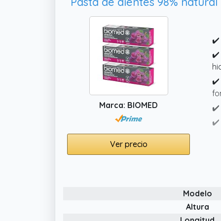
✔️
✔️
hi
✔️
fo
Marca: BIOMED
✔️
✔️
Ver precio
Modelo
Altura
Longitud