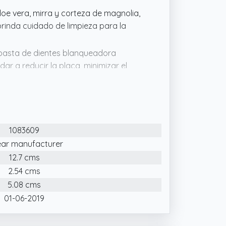
loe vera, mirra y corteza de magnolia,
brinda cuidado de limpieza para la
a pasta de dientes blanqueadora
r a reducir la placa, minimizar el
am Fresh Mint es adecuada para niños y
 garantiza una experiencia de limpieza
1083609
 dientes con tiza natural, evitando
ear manufacturer
aditivos con un refrescante sabor a
12.7 cms
2.54 cms
5.08 cms
01-06-2019