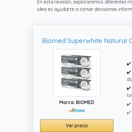
En esta revisión, exploraremos diferentes m
idea es ayudarte a tomar decisiones informa
✔️
✔️
da
✔️
la
Marca: BIOMED
✔️
✔️
de
Ver precio