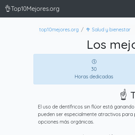
👌Top10Mejores.org
top10mejores.org
🥦 Salud y bienestar
Los mejo
🕔
30
Horas dedicadas
☝️ 
El uso de dentífricos sin flúor está ganan
pueden ser especialmente atractivos para p
opciones más orgánicas.