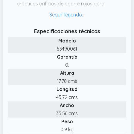
prácticos orificios de agarre rojos para
facilitar su transporte
✔️ Caja grande de almacenamiento plegable
con tapa, diseñada para guardar archivos y
Especificaciones técnicas
otros artículos de tamaño A3, e ideal para
Modelo
almacenar y transportar un portátil o
53490061
teclado en casa
Garantía
✔️ Fabricado con cartón resistente con un
0.
acabado de PP semi mate fácil de limpiar; su
Altura
diseño patentado evita que la caja se
deshaga al transportar artículos pesados
17.78 cms
Longitud
✔️ Esta caja de almacenaje cuenta con una
tapa extraíble para mantener su contenido
45.72 cms
seguro y es completamente plegable,
Ancho
permitiéndote ahorrar espacio cuando no
35.56 cms
está siendo usada
Peso
0.9 kg