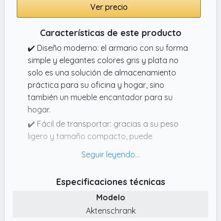
Ver precio
Características de este producto
✔️ Diseño moderno: el armario con su forma
simple y elegantes colores gris y plata no
solo es una solución de almacenamiento
práctica para su oficina y hogar, sino
también un mueble encantador para su
hogar.
✔️ Fácil de transportar: gracias a su peso
ligero y tamaño compacto, puede
transportar fácilmente el producto de un
lugar a otro con sus archivos dentro de él.
✔️ Excelente estante para archivos: con un
Especificaciones técnicas
tamaño total de 12,4 x 13,8 x 11,7 pulgadas y
Modelo
un diseño de 1 cajón grande y 3 pequeños, el
Aktenschrank
producto le ofrece suficiente espacio de