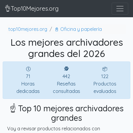
👌Top10Mejores.org
top10mejores.org
📓 Oficina y papelería
Los mejores archivadores
grandes del 2026
🕔
🕵
📦
71
442
122
Horas
Reseñas
Productos
dedicadas
consultadas
evaluados
☝️ Top 10 mejores archivadores
grandes
Voy a revisar productos relacionados con