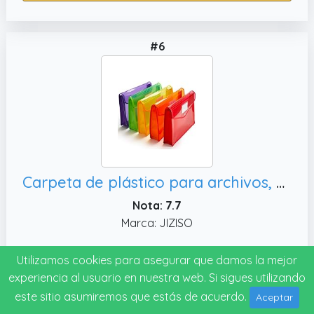
#6
Carpeta de plástico para archivos, paquete de 5 bolsas grandes impermeables de acordeón (colores
Nota: 7.7
Marca: JIZISO
Utilizamos cookies para asegurar que damos la mejor
Ver precio
experiencia al usuario en nuestra web. Si sigues utilizando
este sitio asumiremos que estás de acuerdo.
Aceptar