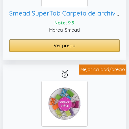
Smead SuperTab Carpeta de archivos, 18 por paquete (10515)
Nota: 9.9
Marca: Smead
Ver precio
Mejor calidad/precio
🥈