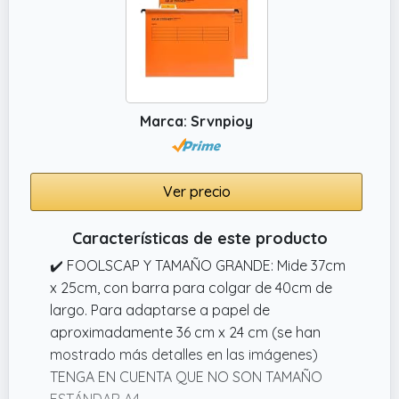
otros portapapeles. En la parte inferior del
portapapeles hay un portalápices con
capacidad para 6 lápices.
✔️ Apertura lateral: El portapapeles de
enfermería con pestillo flexible es fácil de
Marca: Srvnpioy
abrir y cerrar cuando está en uso,
simplemente abra un lado del portapapeles
para revelar un espacioso compartimento
Ver precio
de almacenamiento, lo que le permite
acceder fácilmente a documentos
Características de este producto
importantes o leer información
✔️ FOOLSCAP Y TAMAÑO GRANDE: Mide 37cm
x 25cm, con barra para colgar de 40cm de
largo. Para adaptarse a papel de
aproximadamente 36 cm x 24 cm (se han
mostrado más detalles en las imágenes)
TENGA EN CUENTA QUE NO SON TAMAÑO
ESTÁNDAR A4.