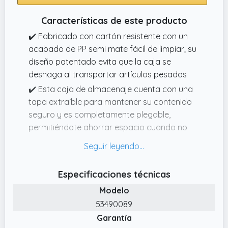
Características de este producto
✔️ Fabricado con cartón resistente con un
acabado de PP semi mate fácil de limpiar; su
diseño patentado evita que la caja se
deshaga al transportar artículos pesados
✔️ Esta caja de almacenaje cuenta con una
tapa extraíble para mantener su contenido
seguro y es completamente plegable,
permitiéndote ahorrar espacio cuando no
está siendo usada
✔️ Incluye: 1 x Leitz Caja de Almacenaje
Grande Click and Store, dimensiones (H x A x
Especificaciones técnicas
P): 369 x 200 x 482 mm, 1280g, Gris Terciopelo,
Modelo
Gama Cosy, Embalaje de Cartón, 53490089
53490089
✔️ Caja de almacenaje rápida y fácil de
Garantía
montar simplemente plegando y asegurando