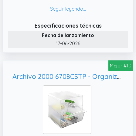
diseño de arco no solo mejoran el atractivo
visual de tu espacio de trabajo, sino que
también protegen contra arañazos,
Especificaciones técnicas
asegurando estilo y durabilidad.
Fecha de lanzamiento
✔️ 5. Con fácil montaje e instrucciones claras
17-06-2026
incluidas, la configuración de este estante de
escritorio es rápida y sin esfuerzo, lo que te
permite mejorar la organización de tu
Mejor #10
espacio de trabajo de inmediato.
Archivo 2000 6708CSTP - Organizador modular apilable - Archicubo con 2 cajones pequeños y 1 cajón grande
✔️ 3. Diseñado con un diseño de gran tamaño
de 44,5 x 30 x 39,7 cm, este estante de
escritorio es perfecto para organizar
papeles de tamaño A3 y documentos más
grandes de manera eficiente en un lugar
conveniente.
✔️ 1. Hecho de PVC de alta calidad, este
estante de escritorio es duradero y seguro