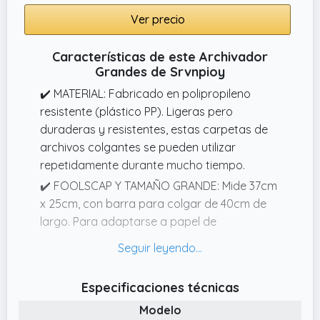
Ver precio
Características de este Archivador
Grandes de Srvnpioy
✔️ MATERIAL: Fabricado en polipropileno
resistente (plástico PP). Ligeras pero
duraderas y resistentes, estas carpetas de
archivos colgantes se pueden utilizar
repetidamente durante mucho tiempo.
✔️ FOOLSCAP Y TAMAÑO GRANDE: Mide 37cm
x 25cm, con barra para colgar de 40cm de
largo. Para adaptarse a papel de
aproximadamente 36 cm x 24 cm (se han
mostrado más detalles en las imágenes)
TENGA EN CUENTA QUE NO SON TAMAÑO
Especificaciones técnicas
ESTÁNDAR A4.
Modelo
✔️ SERVICIO: Si tiene alguna pregunta o