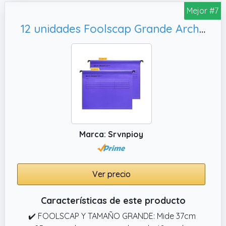
✔️ SERVICIO: Si tiene alguna pregunta o
Mejor #7
problema, comuníquese con nosotros al
12 unidades Foolscap Grande Archivadores de suspensión con pestañas e insertos para tarjetas, Medidas 41 x 25 x 37 cm
principio. Ofreceremos un reembolso
completo o un reemplazo gratuito dentro de
los 30 días.
Marca: Srvnpioy
Ver precio
Características de este producto
✔️ FOOLSCAP Y TAMAÑO GRANDE: Mide 37cm