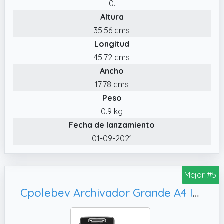
0.
mediante presión; también cuenta con
Altura
prácticos orificios de agarre rojos para
facilitar su transporte
35.56 cms
Longitud
✔️ Caja grande de almacenamiento plegable
con tapa, diseñada para guardar archivos y
45.72 cms
otros artículos de tamaño A3, e ideal para
Ancho
almacenar y transportar un portátil o
17.78 cms
teclado en casa
Peso
0.9 kg
Fecha de lanzamiento
01-09-2021
Mejor #5
Cpolebev Archivador Grande A4 Impermeable con Ranura para Bolígrafo, Almacenamiento de Archivos de Datos con Clip para Pizarra de Escritura para Oficina.