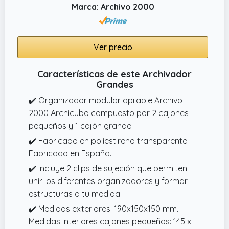
para un uso a largo plazo en oficinas y
Marca: Archivo 2000
escuelas.
Ver precio
Características de este Archivador
Grandes
✔️ Organizador modular apilable Archivo
2000 Archicubo compuesto por 2 cajones
pequeños y 1 cajón grande.
✔️ Fabricado en poliestireno transparente.
Fabricado en España.
✔️ Incluye 2 clips de sujeción que permiten
unir los diferentes organizadores y formar
estructuras a tu medida.
✔️ Medidas exteriores: 190x150x150 mm.
Medidas interiores cajones pequeños: 145 x