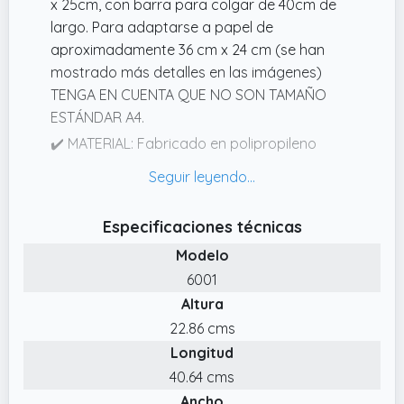
x 25cm, con barra para colgar de 40cm de
largo. Para adaptarse a papel de
aproximadamente 36 cm x 24 cm (se han
mostrado más detalles en las imágenes)
TENGA EN CUENTA QUE NO SON TAMAÑO
ESTÁNDAR A4.
✔️ MATERIAL: Fabricado en polipropileno
resistente (plástico PP). Ligeras pero
duraderas y resistentes, estas carpetas de
archivos colgantes se pueden utilizar
Especificaciones técnicas
repetidamente durante mucho tiempo.
Modelo
✔️ SERVICIO: Si tiene alguna pregunta o
6001
problema, comuníquese con nosotros al
Altura
principio. Ofreceremos un reembolso
completo o un reemplazo gratuito dentro de
22.86 cms
los 30 días.
Longitud
✔️ GRAN CAPACIDAD: Estos archivos de
40.64 cms
suspensión de archivo colgantes pueden
Ancho