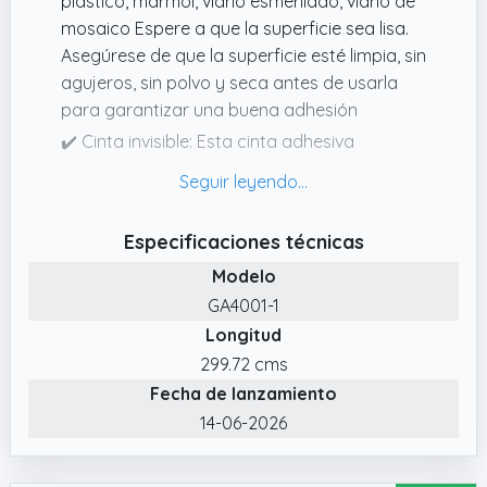
plástico, mármol, vidrio esmerilado, vidrio de
mosaico Espere a que la superficie sea lisa.
Asegúrese de que la superficie esté limpia, sin
agujeros, sin polvo y seca antes de usarla
para garantizar una buena adhesión
✔️ Cinta invisible: Esta cinta adhesiva
removible transparente no es tóxica, es
respetuosa con el medio ambiente y es
reciclable, es una necesidad para su vida
Especificaciones técnicas
diaria
Modelo
✔️ Removible y sin rastro: La cinta adhesiva
GA4001-1
de doble cara se puede quitar fácilmente por
Longitud
completo sin dañar la pared. Y no deja
residuos porque no hay pegamento
299.72 cms
Fecha de lanzamiento
✔️ Fácil de usar: Con nuestra cinta de doble
cara, no necesita perforar agujeros en la
14-06-2026
pared sólo para colgar algo. Puede cortarlo
fácilmente al tamaño o longitud deseada