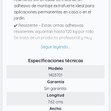
adhesivo de montaje extrafuerte ideal para
aplicaciones permanentes en casa o en el
jardín.
✔️ Resistente – Estas cintas adhesivas
resistentes aguantan hasta 120 kg por rollo.
Se trata de un producto profesional y muy
resistente, como todos los adhesivos Pattex.
✔️ Envío – Pattex No Más Clavos Cinta, cinta
resistente y extrafuerte, adhesivo de
Especificaciones técnicas
montaje versátil para interiores y exteriores,
Modelo
blanco, 19 mm x 1,5 m, número de artículo:
1403701
1415580
Garantía
✔️ Interior y exterior – El doble adhesivo
Sin garantía.
puede usarse en casa o como cinta para
Longitud
exteriores y sirve para pegar madera, metal,
azulejos, granito, mármol y plásticos.
7.62 cms
Ancho
✔️ Multiusos – Esta cinta extrafuerte es muy