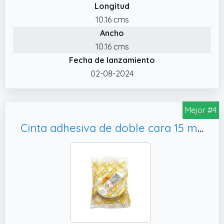
Longitud
convierte en una cinta impermeable versátil
para diversas aplicaciones.
10.16 cms
Ancho
✔️ Esencial para Manualidades: Esta cinta
adhesiva de doble cara es ideal para todos
10.16 cms
tus proyectos de bricolaje, desde el
Fecha de lanzamiento
scrapbooking y colgar cuadros hasta
02-08-2024
asegurar alfombras y decoraciones del
hogar, sin dañar las superficies.
Mejor #4
✔️ Fácil de Cortar: La cinta adhesiva de doble
cara extrafuerte se corta fácilmente a
Cinta adhesiva de doble cara 15 mm x 10 m MILAN
cualquier longitud para una aplicación sin
costuras en todos tus proyectos,
proporcionando una solución conveniente
para diversas necesidades de adhesión.