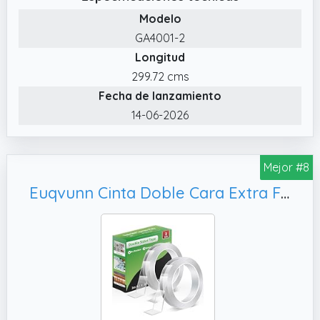
para garantizar una buena adhesión
Modelo
✔️ Removible y sin rastro: La cinta adhesiva
GA4001-2
de doble cara se puede quitar fácilmente por
Longitud
completo sin dañar la pared. Y no deja
residuos porque no hay pegamento
299.72 cms
Fecha de lanzamiento
✔️ Cinta invisible: Esta cinta adhesiva
removible transparente no es tóxica, es
14-06-2026
respetuosa con el medio ambiente y es
reciclable, es una necesidad para su vida
Mejor #8
diaria
✔️ Alta ductilidad: La cinta de doble cara
Euqvunn Cinta Doble Cara Extra Fuerte,0 cm × 1 mm)
tiene una fuerte fuerza de adhesión, puede
fijar objetos fácilmente y no se caen
fácilmente. Si quieres fijar objetos pesados,
aumenta la cantidad de cinta adhesiva de
doble cara