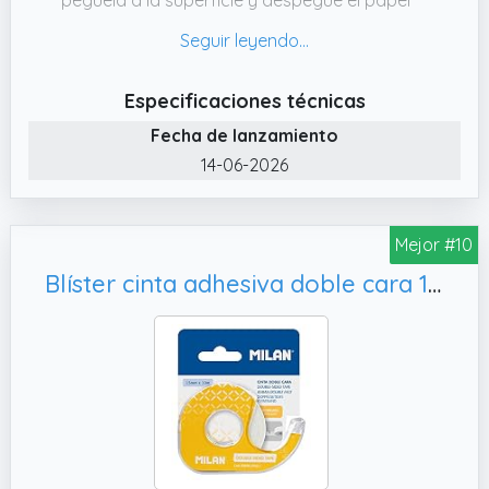
protector amarillo, finalmente pegue el
artículo a la cinta y presiónelo firmemente.
✔️ PESADO: Esta cinta adhesiva fuerte se
Especificaciones técnicas
hace especialmente para ser pesado,
Fecha de lanzamiento
engrosada altas propiedades adhesivas,
14-06-2026
adhesividad de doble cara estable, que es
una opción ideal para pegar objetos
pesados.
Mejor #10
✔️ FÁCIL DE DESGARRAR: Se puede arrancar
Blíster cinta adhesiva doble cara 15 mm x 10 m
fácilmente con la mano, no queda
pegamento ni residuos al arrancar la cinta,
fácil de limpiar.
✔️ CONTENIDO DEL PAQUETE: Usted recibirá
2 rollos de cinta adhesiva de doble cara de
alta resistencia. Cada uno mide 15 mm x 20
m / 0,6 pulgadas x 66 pies.