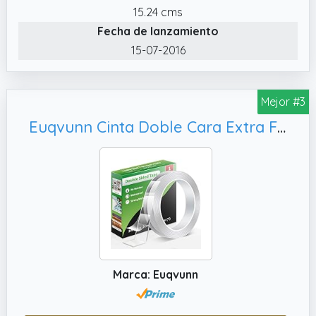
versátil y apta para fijar pequeños
15.24 cms
electrodomésticos, marcos de fotos,
Fecha de lanzamiento
espejos, buzones, letreros, colgadores y más.
15-07-2016
Mejor #3
Euqvunn Cinta Doble Cara Extra Fuerte,0 cm × 1 mm)
Marca: Euqvunn