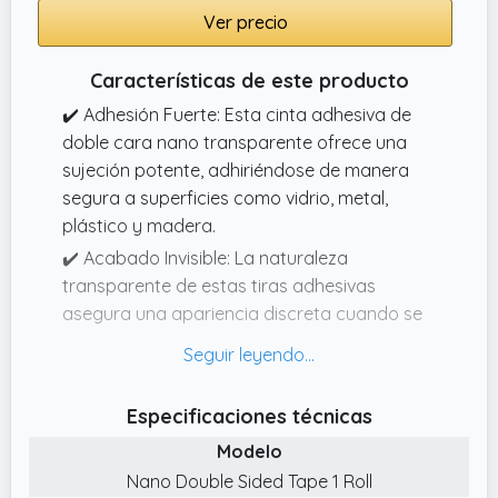
Ver precio
Características de este producto
✔️ Adhesión Fuerte: Esta cinta adhesiva de
doble cara nano transparente ofrece una
sujeción potente, adhiriéndose de manera
segura a superficies como vidrio, metal,
plástico y madera.
✔️ Acabado Invisible: La naturaleza
transparente de estas tiras adhesivas
asegura una apariencia discreta cuando se
aplican, lo que las hace perfectas para áreas
donde la estética es importante.
✔️ Reutilizable y Lavable: Diseñada para ser
Especificaciones técnicas
reutilizable y lavable, la cinta adhesiva nano
Modelo
mantiene sus propiedades adhesivas incluso
Nano Double Sided Tape 1 Roll
después de ser limpiada con agua, lo que la