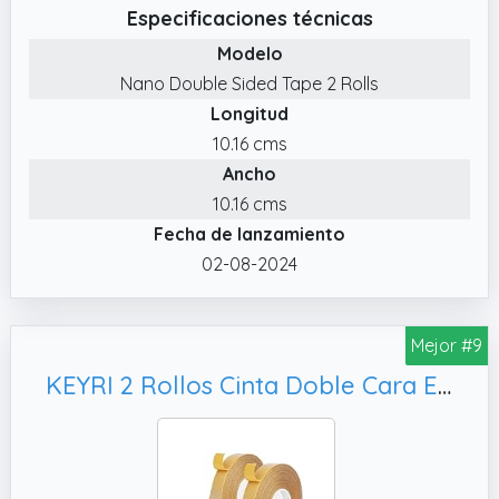
Especificaciones técnicas
✔️ Reutilizable y Lavable: Diseñada para ser
Modelo
reutilizable y lavable, la cinta adhesiva nano
Nano Double Sided Tape 2 Rolls
mantiene sus propiedades adhesivas incluso
Longitud
después de ser limpiada con agua, lo que la
convierte en una cinta impermeable versátil
10.16 cms
para diversas aplicaciones.
Ancho
✔️ Adhesión Fuerte: Esta cinta adhesiva de
10.16 cms
doble cara nano transparente ofrece una
Fecha de lanzamiento
sujeción potente, adhiriéndose de manera
02-08-2024
segura a superficies como vidrio, metal,
plástico y madera.
Mejor #9
✔️ Fácil de Cortar: La cinta adhesiva de doble
cara extrafuerte se corta fácilmente a
KEYRI 2 Rollos Cinta Doble Cara Extrafuerte, Pósters (2 Rollos)
cualquier longitud para una aplicación sin
costuras en todos tus proyectos,
proporcionando una solución conveniente
para diversas necesidades de adhesión.