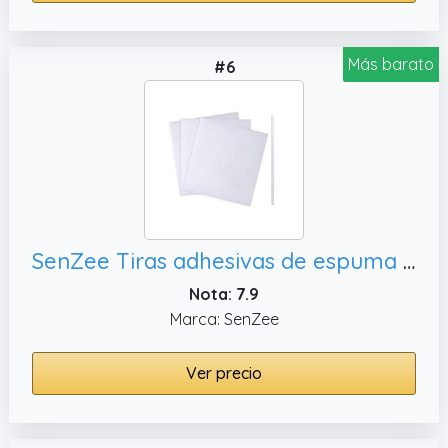
Más barato
#6
SenZee Tiras adhesivas de espuma de doble cara,9 pulgadas
Nota: 7.9
Marca: SenZee
Ver precio