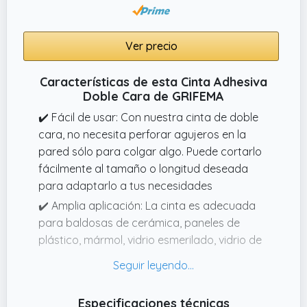
Ver precio
Características de esta Cinta Adhesiva
Doble Cara de GRIFEMA
✔️ Fácil de usar: Con nuestra cinta de doble
cara, no necesita perforar agujeros en la
pared sólo para colgar algo. Puede cortarlo
fácilmente al tamaño o longitud deseada
para adaptarlo a tus necesidades
✔️ Amplia aplicación: La cinta es adecuada
para baldosas de cerámica, paneles de
plástico, mármol, vidrio esmerilado, vidrio de
mosaico Espere a que la superficie sea lisa.
Asegúrese de que la superficie esté limpia, sin
agujeros, sin polvo y seca antes de usarla
Especificaciones técnicas