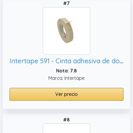
#7
Intertape 591 - Cinta adhesiva de doble cara (33 metros),591/BEIG136
Nota: 7.8
Marca: Intertape
Ver precio
#8