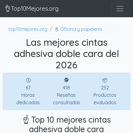
👌Top10Mejores.org
top10mejores.org
📓 Oficina y papelería
Las mejores cintas
adhesiva doble cara del
2026
🕔
🕵
📦
67
418
252
Horas
Reseñas
Productos
dedicadas
consultadas
evaluados
☝️ Top 10 mejores cintas
adhesiva doble cara