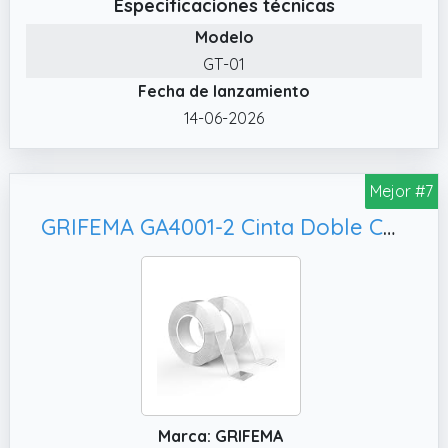
Especificaciones técnicas
✔️ Limpio y ordenado A diferencia de la cinta
Modelo
de doble cara común o la cinta líquida, el
GT-01
rodillo adhesivo es más cómodo de usar,
Fecha de lanzamiento
presiona y tira, rápido y limpio, sin arrugas.
No tienes que esperar a que se seque el
14-06-2026
pegamento.
✔️ Cómo usar Alinea la cinta de doble cara
Mejor #7
para manualidades con la superficie a pegar,
presiona y empuja la carcasa a 45 grados y
GRIFEMA GA4001-2 Cinta Doble Cara Extrafuerte, para Parede y Alfombra
finalmente corta la cinta a 90 grados
✔️ Compacto La cinta para álbumes de
recortes es de tamaño pequeño, puedes
ponerla en tu bolsillo o estuche de lápices, no
ocupa espacio y puedes llevarla contigo
Marca: GRIFEMA