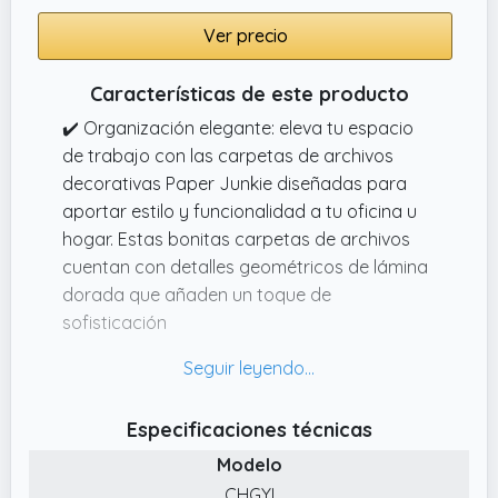
Ver precio
Características de este producto
✔️ Organización elegante: eleva tu espacio
de trabajo con las carpetas de archivos
decorativas Paper Junkie diseñadas para
aportar estilo y funcionalidad a tu oficina u
hogar. Estas bonitas carpetas de archivos
cuentan con detalles geométricos de lámina
dorada que añaden un toque de
sofisticación
✔️ Elegante y resistente: hechas de cartulina
pesada de 300 g/m², estas carpetas
duraderas están diseñadas para soportar el
Especificaciones técnicas
uso diario. El acabado laminado mate
Modelo
garantiza que permanezcan intactos,
ofreciendo una protección duradera para
CHGYI