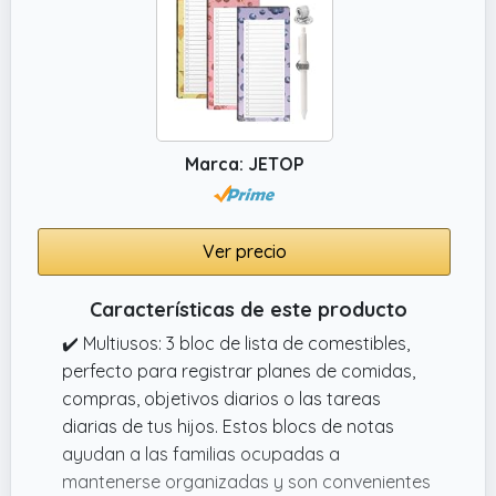
✔️ Contamos con artículos de papelería y de
hogar diseñados para estimular tus sentidos
y despertar tu creatividad. Con cada
producto, te invitamos a sumergirte en un
mundo de posibilidades, donde tus ideas
Marca: JETOP
pueden fluir libremente y tus metas pueden
tomar forma ¡Sumérgete en un mundo de
inspiración, funcionalidad y estilo!
Ver precio
Características de este producto
✔️ Multiusos: 3 bloc de lista de comestibles,
perfecto para registrar planes de comidas,
compras, objetivos diarios o las tareas
diarias de tus hijos. Estos blocs de notas
ayudan a las familias ocupadas a
mantenerse organizadas y son convenientes