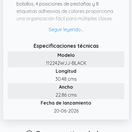
bolsillos, 4 posiciones de pestañas y 8
etiquetas adhesivas de colores proporciona
una organización fácil para múltiples clases
o proyectos.
✔️ TEN EN CUENTA: La iluminación de la
fotografía y la configuración de tu pantalla
Especificaciones técnicas
pueden causar pequeñas diferencias de
Modelo
color. Todos los productos están sujetos a
112242WJJ-BLACK
los objetos materiales.
Longitud
✔️ Amplio uso: Perfecto para uso en el hogar,
30.48 cms
la escuela, la oficina y los viajes. Ideal para
Ancho
organizar papeles, tareas, registros médicos,
materiales de conferencias, entre otros.
22.86 cms
Fecha de lanzamiento
✔️ Tamaño de la carpeta: 32.00 × 24.00 × 0.80
cm. Este tamaño lo hace ideal para hojas de
20-06-2026
papel estándar de tamaño carta.