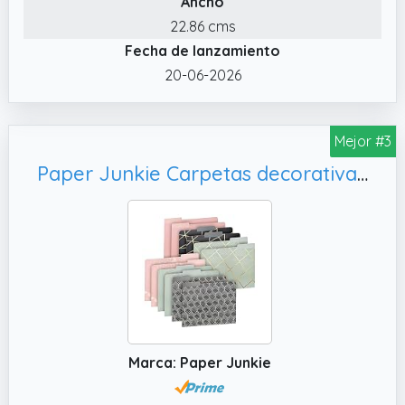
Ancho
los objetos materiales.
22.86 cms
✔️ Material: Las carpetas de archivos Skydue
Fecha de lanzamiento
están hechas de material de alta calidad PP,
libre de ácido, libre de PVC y liviano. Fáciles
20-06-2026
de usar y llevar sin que los papeles se caigan.
Mejor #3
Paper Junkie Carpetas decorativas para archivos, paquete de 12 – Bonitos detalles geométricos y lámina dorada de 1/3 pestaña – Carpetas de colores bonitos para
Marca: Paper Junkie