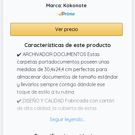
pestañas de corte de 1/3 permiten un
Marca: Kokonote
etiquetado simple y una identificación
rápida.
Ver precio
Características de este producto
✔️ ARCHIVADOR DOCUMENTOS Estas
carpetas portadocumentos poseen unas
medidas de 30,4x24,4 cm perfectas para
almacenar documentos de tamaño estándar
y llevarlos siempre contigo dándole ese
toque de estilo a tu rutina
✔️ DISEÑO Y CALIDAD Fabricada con cartón
de alta calidad, la cubierta de estas
carpetas clasificadoras son resistentes y
duraderas, asegurando que tus documentos
estén protegidos. Además, están equipadas