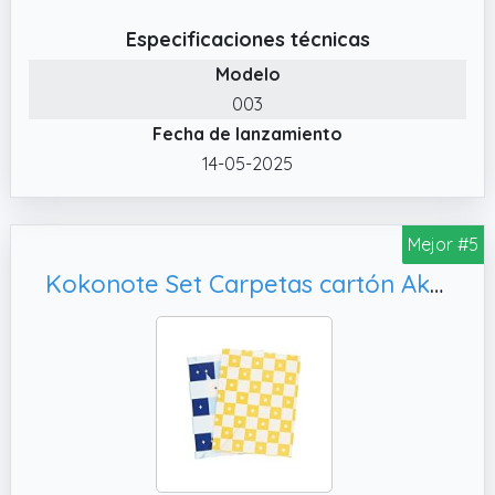
nosotros y te proporcionaremos un
Especificaciones técnicas
reembolso completo, garantizado
Modelo
✔️ Embalaje seguro: el mejor embalaje del
003
mercado. Empaquetado en una caja
Fecha de lanzamiento
elegante y resistente para que las carpetas
de archivos no se doblen ni dañen durante el
14-05-2025
transporte.
✔️ Bonito diseño: ¿Buscas carpetas de
Mejor #5
archivos elegantes y bonitas? No busques
más. Fabricado con hermosas obras de arte
Kokonote Set Carpetas cartón Akalia - Portadocumentos bolsillo interior, material escolar y papeleria bonita
originales, cada carpeta de archivos de este
juego de 12 tiene un patrón diferente pero a
juego.
✔️ Tamaño estándar: hemos hecho las
carpetas de archivos de colores tamaño
carta (9.5 x 11.75 pulgadas),perfectas para
papeles de tamaño carta estándar. Las