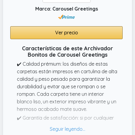
para acomodar papeles de tamaño carta
Marca: Carousel Greetings
con facilidad. Sus dimensiones estándar las
hacen compatibles con carpetas de
archivadores y otros suministros de oficina
Ver precio
Características de este Archivador
Bonitos de Carousel Greetings
✔️ Calidad prémium: los diseños de estas
carpetas están impresos en cartulina de alta
calidad y peso pesado para garantizar la
durabilidad y evitar que se rompan o se
rompan. Cada carpeta tiene un interior
blanco liso, un exterior impreso vibrante y un
hermoso acabado mate suave.
✔️ Garantía de satisfacción: si por cualquier
razón no estás satisfecho con tu pedido,
simplemente ponte en contacto con