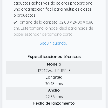
etiquetas adhesivas de colores proporciona
una organización fácil para múltiples clases
o proyectos.
✔️ Tamaño de la carpeta: 32.00 × 24.00 × 0.80
cm. Este tamaño lo hace ideal para hojas de
papel estándar de tamaño carta.
✔️ Amplio uso: Perfecto para uso en el hogar,
la escuela, la oficina y los viajes. Ideal para
organizar papeles, tareas, registros médicos,
Especificaciones técnicas
materiales de conferencias, entre otros.
Modelo
✔️ Material: Las carpetas de archivos Skydue
12242WJJ-PURPLE
están hechas de material de alta calidad PP,
Longitud
libre de ácido, libre de PVC y liviano. Fáciles
30.48 cms
de usar y llevar sin que los papeles se caigan.
Ancho
✔️ TEN EN CUENTA: La iluminación de la
22.86 cms
fotografía y la configuración de tu pantalla
Fecha de lanzamiento
pueden causar pequeñas diferencias de