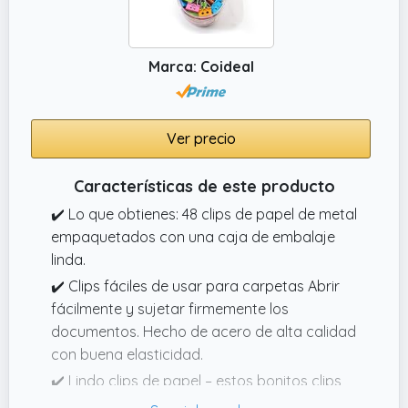
mientras archivas y almacenas tus
documentos mientras añades tu propio
toque personal a tu organizador de archivos
Marca: Coideal
o sistema de archivos.
✔️ Excelente calidad: estarás encantado con
el papel grueso utilizado para crear estas
Ver precio
bonitas carpetas de archivos, que hemos
diseñado para proporcionar una experiencia
Características de este producto
de archivo de lujo. Cada carpeta de papel
✔️ Lo que obtienes: 48 clips de papel de metal
está impresa cuidadosamente con
empaquetados con una caja de embalaje
impresionantes patrones de calidad.
linda.
✔️ Clips fáciles de usar para carpetas Abrir
fácilmente y sujetar firmemente los
documentos. Hecho de acero de alta calidad
con buena elasticidad.
✔️ Lindo clips de papel – estos bonitos clips
son coloridos y un extra de caras felices