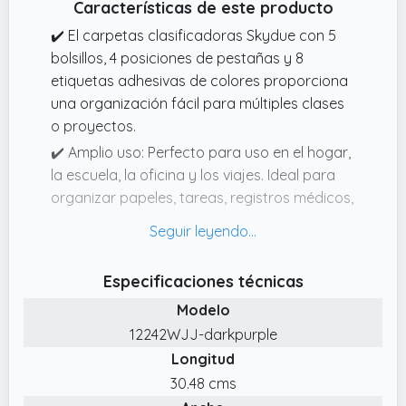
Características de este producto
✔️ El carpetas clasificadoras Skydue con 5
bolsillos, 4 posiciones de pestañas y 8
etiquetas adhesivas de colores proporciona
una organización fácil para múltiples clases
o proyectos.
✔️ Amplio uso: Perfecto para uso en el hogar,
la escuela, la oficina y los viajes. Ideal para
organizar papeles, tareas, registros médicos,
materiales de conferencias, entre otros.
✔️ Tamaño de la carpeta: 32.00 × 24.00 × 0.80
cm. Este tamaño lo hace ideal para hojas de
Especificaciones técnicas
papel estándar de tamaño carta.
Modelo
✔️ TEN EN CUENTA: La iluminación de la
12242WJJ-darkpurple
fotografía y la configuración de tu pantalla
Longitud
pueden causar pequeñas diferencias de
30.48 cms
color. Todos los productos están sujetos a