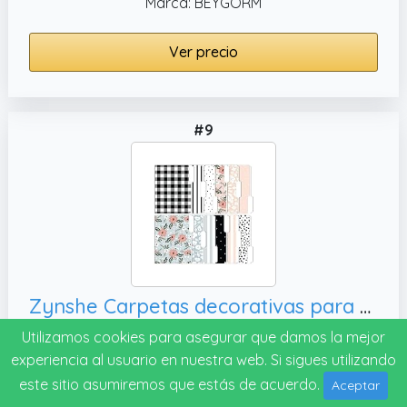
Marca: BEYGORM
Ver precio
#9
Zynshe Carpetas decorativas para archivos, bonitas
Nota: 7.1
Utilizamos cookies para asegurar que damos la mejor
Marca: ZYNSHE
experiencia al usuario en nuestra web. Si sigues utilizando
este sitio asumiremos que estás de acuerdo.
Aceptar