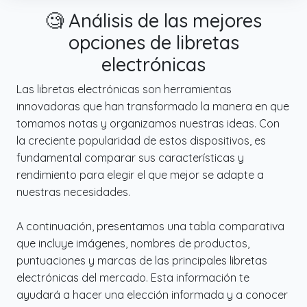
🧐 Análisis de las mejores
diseño discreto, garantiza la seguridad de
las contraseñas y un cierre seguro, y sin
opciones de libretas
título en el frente, sus secretos están a .
electrónicas
✔️ Regalo sorprendente: mantenga sus
contraseñas organizadas y seguras con las
Las libretas electrónicas son herramientas
pestañas alfabéticas fáciles de usar de este
innovadoras que han transformado la manera en que
libro de contraseñas. Es un maravilloso
tomamos notas y organizamos nuestras ideas. Con
regalo para ocasiones especiales como
la creciente popularidad de estos dispositivos, es
cumpleaños, Navidad y aniversarios, y
fundamental comparar sus características y
perfecto para salvaguardar momentos
rendimiento para elegir el que mejor se adapte a
preciados con familiares, amigos y niños.
nuestras necesidades.
✔️ Amplia gama de usos: Mantenga sus
A continuación, presentamos una tabla comparativa
cuentas en línea seguras y accesibles con
que incluye imágenes, nombres de productos,
nuestro Libro de contraseñas, completo con
puntuaciones y marcas de las principales libretas
pestañas alfabéticas fáciles de usar para
electrónicas del mercado. Esta información te
consultar rápidamente direcciones de sitios
ayudará a hacer una elección informada y a conocer
web, correos electrónicos, nombres de