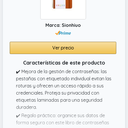
madera fabricado con elementos naturales.
Combina funcionalidad y sostenibilidad,
siendo una elección consciente para tus
notas y apuntes.
Marca: Sionhiuo
✔️ Regalo para ingeniera electronica
excelente como idea para regalo en
cualquier ocasión. Un detalle único, pensado
Ver precio
para destacar y demostrar tu aprecio en
cumpleaños, aniversarios, festividades o
Características de este producto
simplemente para expresar cariño y gratitud.
✔️ Mejora de la gestión de contraseñas: las
pestañas con etiquetado individual evitan las
roturas y ofrecen un acceso rápido a sus
credenciales. Proteja su privacidad con
etiquetas laminadas para una seguridad
duradera.
✔️ Regalo práctico: organice sus datos de
forma segura con este libro de contraseñas