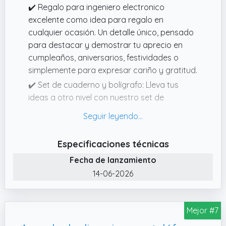
✔️ Regalo para ingeniero electronico
alfabéticas fáciles de usar para acceder
excelente como idea para regalo en
rápidamente a direcciones importantes de
cualquier ocasión. Un detalle único, pensado
sitios web, correos electrónicos, nombres de
para destacar y demostrar tu aprecio en
usuario y contraseñas. Ampliamente
cumpleaños, aniversarios, festividades o
aplicable a varias plataformas en línea, esta
simplemente para expresar cariño y gratitud.
herramienta indispensable facilita la gestión
✔️ Set de cuaderno y bolígrafo: Lleva tus
de contraseñas.
ideas a otro nivel con nuestro set de
cuaderno y bolígrafo de madera. Con un
diseño grabado en la portada, es el
complemento ideal para cualquier persona
Especificaciones técnicas
que desee un toque original y profesional en
Fecha de lanzamiento
su escritorio.
14-06-2026
✔️ Regalo original para profesionales:
Sorprende a esa persona especial en tu vida
con un regalo único y significativo. Nuestro
Mejor #7
cuaderno de madera personalizado con
oficios, de 80 hojas rayadas y un bolígrafo