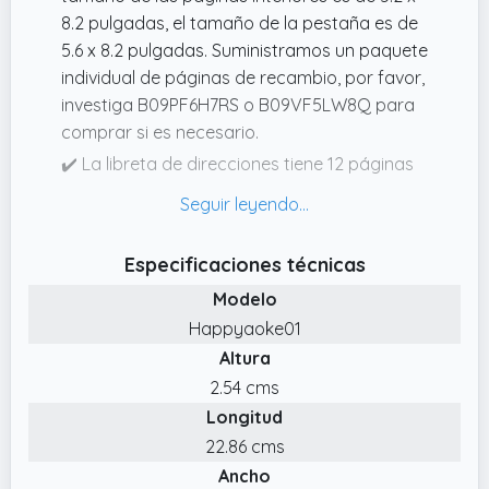
8.2 pulgadas, el tamaño de la pestaña es de
5.6 x 8.2 pulgadas. Suministramos un paquete
individual de páginas de recambio, por favor,
investiga B09PF6H7RS o B09VF5LW8Q para
comprar si es necesario.
✔️ La libreta de direcciones tiene 12 páginas
para recordar fechas importantes para
cada mes, te ayuda a mantenerte
organizado y a olvidar una fecha como días
Especificaciones técnicas
especiales, cumpleaños, aniversarios. Meses
Modelo
sin fecha para ayudarte a organizar tu
semana.
Happyaoke01
Altura
✔️ La libreta de direcciones está fabricada
con escritura suave de alta calidad y papel
2.54 cms
blanco roto de 80 g/m² de grosor, total de
Longitud
118 hojas/236 páginas, incluyendo 216
22.86 cms
páginas/648 entradas para nombre,
Ancho