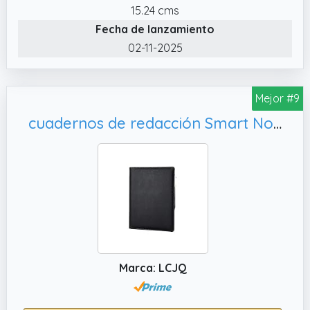
dirección, cumpleaños, trabajo, hogar, fax,
15.24 cms
correo electrónico, niños, notas, etc., 12
Fecha de lanzamiento
páginas para fechas importantes mensuales
02-11-2025
sin fecha para recordar, 7 páginas a rayas
para tomar notas, 1 información personal.
página, 12 pestañas alfabéticas laminadas
Mejor #9
de película duradera para voltear rápida y
cuadernos de redacción Smart Notebook Regrabable Hojas sueltas Escrito a mano Libreta electrónica Regalos Negocio corporativo Papel (Color : Blue, tamaño : 23.2 * 17cm)
fácilmente tus búsquedas y 1 hoja de película
de PVC para proteger todas las páginas
interiores de la humedad o el desgaste.
✔️ La libreta de direcciones de impresión
grande con páginas extraíbles proporciona
un amplio espacio de líneas rayadas de 7 a
7,8 mm para una escritura cómoda. El papel
blanco roto crema de 80 g/m² protege tus
ojos de las luces fuertes y la tensión de
Marca: LCJQ
visualización y permite una escritura cómoda
sin que la tinta se traspase a través del