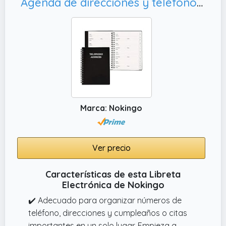
Agenda de direcciones y teléfono con pestañas, 5 x 7 pulgadas
natural, es perfecto para cualquier ocasión y
muestra tu aprecio de manera especial
✔️ Cuaderno de madera natural: Disfruta de
la elegancia y sostenibilidad con nuestro
cuaderno de madera natural. Este bloc de
notas de 21,5 x 17 cm incluye 80 hojas
rayadas y un bolígrafo a juego, perfecto
para tus anotaciones diarias.
Marca: Nokingo
✔️ Producto ecológico: Contribuye al cuidado
del medio ambiente con este cuaderno de
madera fabricado con elementos naturales.
Ver precio
Combina funcionalidad y sostenibilidad,
siendo una elección consciente para tus
Características de esta Libreta
notas y apuntes.
Electrónica de Nokingo
✔️ Adecuado para organizar números de
teléfono, direcciones y cumpleaños o citas
importantes en un solo lugar. Empieza a