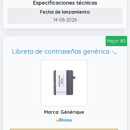
Especificaciones técnicas
complicados bancos de sincronización hacer
contraseñas de pago.
Fecha de lanzamiento
✔️ Actualizar la información de la dirección
14-06-2026
con pegatinas: 10 hojas de pegatinas de
dirección se pueden utilizar para cubrir las
Mejor #5
direcciones antiguas, simplemente pegarlas
sobre ella, un diseño especial para
Libreta de contraseñas genérica - Libretas de direcciones compactas de tapa dura - Organizador de direcciones A6 para organizar direcciones importantes de sitios web, correos electrónicos
adaptarse perfectamente a cada espacio
de entrada. Puede mantener el organizador
de direcciones limpio y ordenado para que
nunca lo reemplazes.
✔️ Cubierta premium y diseño clásico: el
cuaderno de direcciones con cubierta
premium está delicadamente grabado con
sello de lámina metálica, viene con una
Marca: Générique
banda elástica, 1 soporte para bolígrafos, 1
marcapáginas, 1 bolsillo de acordeón en el
extremo para artículos sueltos, mide 5.2 x 7.7