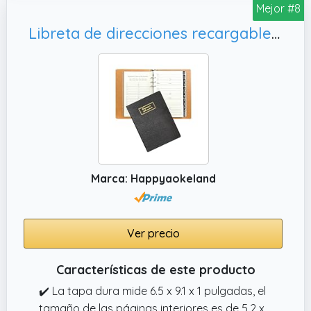
Mejor #8
cumpleaños te permite guardar todos tus
teléfonos, direcciones, cumpleaños, citas
Libreta de direcciones recargable con pestañas alfabéticas, personas
importantes, cuentas, pasaportes y detalles
de registro en un solo lugar.
Marca: Happyaokeland
Ver precio
Características de este producto
✔️ La tapa dura mide 6.5 x 9.1 x 1 pulgadas, el
tamaño de las páginas interiores es de 5.2 x