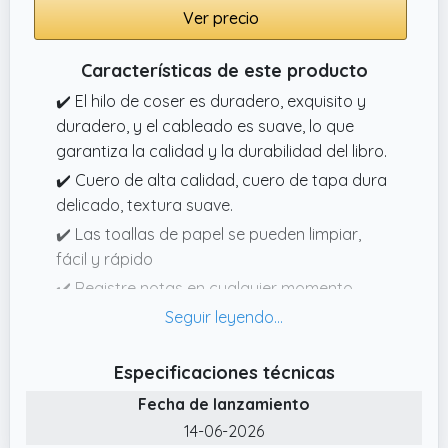
papel, borre el deshilachado y los problemas
Ver precio
de sombra.
✔️ Agenda de direcciones y agenda
Características de este producto
telefónica recargable de piel sintética de alta
✔️ El hilo de coser es duradero, exquisito y
calidad con pestañas AZ, es un organizador
duradero, y el cableado es suave, lo que
de direcciones perfecto con un elegante sello
garantiza la calidad y la durabilidad del libro.
de lámina dorada en la cubierta. Esta
✔️ Cuero de alta calidad, cuero de tapa dura
combinación ahorra mucho dinero y es
delicado, textura suave.
conveniente para obtener un conjunto de
✔️ Las toallas de papel se pueden limpiar,
libros de contactos portátiles al instante.
fácil y rápido
✔️ Registre notas en cualquier momento,
busque y visualice en cualquier momento, en
cualquier lugar, combinando las ventajas de
los dispositivos electrónicos y los libros en
Especificaciones técnicas
papel, la experiencia de escritura, la gestión
Fecha de lanzamiento
fácil de clasificar, la búsqueda fácil y el
14-06-2026
ahorro