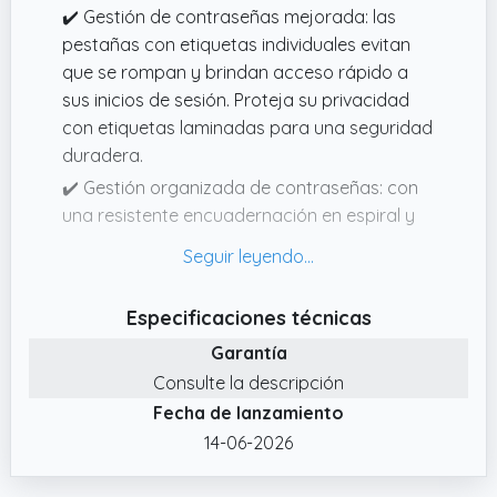
✔️ Gestión de contraseñas mejorada: las
pestañas con etiquetas individuales evitan
que se rompan y brindan acceso rápido a
sus inicios de sesión. Proteja su privacidad
con etiquetas laminadas para una seguridad
duradera.
✔️ Gestión organizada de contraseñas: con
una resistente encuadernación en espiral y
un tamaño A6, este libro de contraseñas
perfectamente en su bolsillo o bolso y se
abre para facilitar el acceso. Las pestañas
Especificaciones técnicas
alfabéticas le ayudan a encontrar
Garantía
rápidamente la información de inicio de
sesión necesaria.
Consulte la descripción
Fecha de lanzamiento
✔️ Seguridad simplificada: proteja sus
contraseñas con facilidad utilizando este
14-06-2026
libro de espadas con pestañas alfabéticas.
Protegido con una banda elástica y de