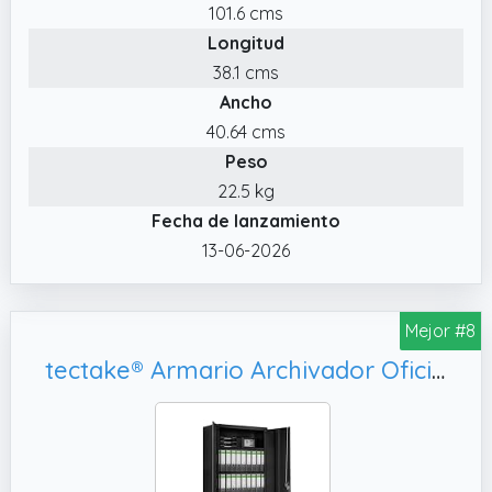
101.6 cms
✔️ Robusto. Robusto.
Longitud
✔️ Sencillo y con estilo: Este archivador de
38.1 cms
aspecto sencillo y moderno aporta un toque
Ancho
de elegancia actual a tu hogar y es un
verdadero punto de atracción en tu oficina
40.64 cms
doméstica
Peso
22.5 kg
Fecha de lanzamiento
13-06-2026
Mejor #8
tectake® Armario Archivador Oficina en Acero 180x90x40 cm, Fácil Montaje - Negro