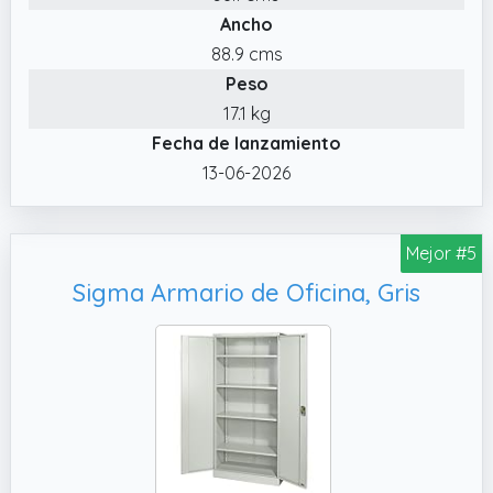
Ancho
✔️ FÁCIL DE MONTAR. Se proporcionan
instrucciones ilustradas y piezas numeradas
88.9 cms
para ayudarte a montar este armario
Peso
metálico de forma rápida y sencilla
17.1 kg
✔️ PIES FLEXIBLES. Tú decides si deseas
Fecha de lanzamiento
utilizar la unidad con o sin pies.
13-06-2026
Mejor #5
Sigma Armario de Oficina, Gris