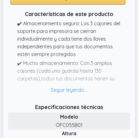
Características de este producto
✔️ Almacenamiento seguro: Los 3 cajones del
soporte para impresora se cierran
individualmente y cada tiene dos llaves
independientes para que tus documentos
estén siempre protegidos
✔️ Mucho almacenamiento: Con 3 amplios
cajones (cada uno guarda hasta 130
carpetas),todos tus documentos tienen su
lugar para que puedas mantener papeles
organizados y fácilmente accesibles
✔️ Para carpetas de tamaño A4 y carta:
Especificaciones técnicas
Puedes ajustar la posición de la barra de
Modelo
colgar regulable en cada uno de los 3
OFC055B01
cajones para colgar carpetas de diferentes
Altura
tamaños