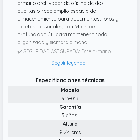
armario archivador de oficina de dos
puertas ofrece amplio espacio de
almacenamiento para documentos, libros y
objetos personales, con 34 cm de
profundidad útil para mantenerlo todo
organizado y siempre a mano
✔️ SEGURIDAD ASEGURADA: Este armario
archivador metálico incluye cerradura con
dos llaves, ideal para proteger documentos
importantes y mantener a salvo tus objetos
Especificaciones técnicas
de valor en la oficina, el despacho o el
Modelo
almacén
913-013
✔️ RESISTENTE Y ESTABLE: Fabricado en
Garantía
acero laminado en frío, este armario
archivador ofrece gran estabilidad y
3 años.
durabilidad; además, incluye sistema
Altura
antivuelco para mayor seguridad y un uso
91.44 cms
prolongado en oficinas, despachos y