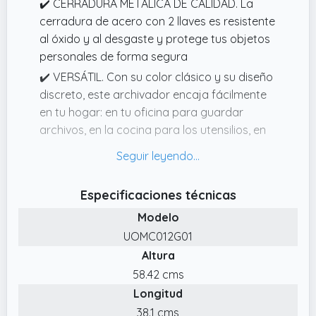
✔️ CERRADURA METÁLICA DE CALIDAD. La
cerradura de acero con 2 llaves es resistente
al óxido y al desgaste y protege tus objetos
personales de forma segura
✔️ VERSÁTIL. Con su color clásico y su diseño
discreto, este archivador encaja fácilmente
en tu hogar: en tu oficina para guardar
archivos, en la cocina para los utensilios, en
el garaje para las herramientas de jardinería
y deporte
✔️ ESTANTES AMPLIOS Y AJUSTABLES. Este
Especificaciones técnicas
gran armario de 40 x 60 x 90 cm ofrece
Modelo
espacio para tus archivos y cualquier otra
UOMC012G01
cosa que desees.
Altura
✔️ RESISTENTE Y DURADERO. Este armario
58.42 cms
multiusos está fabricado en acero con
Longitud
recubrimiento en polvo, que es resistente al
óxido, fuerte y duradero.
38.1 cms