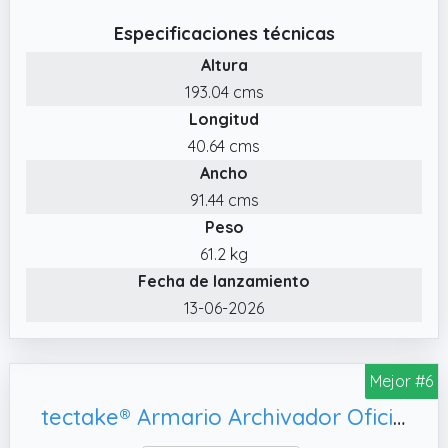
permiten mantener el interior del armario
Especificaciones técnicas
limpio y libre de polvo.
Altura
✔️ Ideal para material de oficina, para
193.04 cms
ponerlo en el garaje y guardar así
Longitud
herramientas, cajas de almacenaje e incluso
material de limpieza...
40.64 cms
Ancho
✔️ Las 2 puertas disponibles pueden
montarse con el tope a la izquierda o a la
91.44 cms
derecha lo que hace que sus asas sean
Peso
intercambiables.
61.2 kg
✔️ Dimensiones (An x Pr x Al): 92 x 42 x 195 cm
Fecha de lanzamiento
13-06-2026
Mejor #6
tectake® Armario Archivador Oficina en Acero, 180x80x40 cm - Negro/Negro