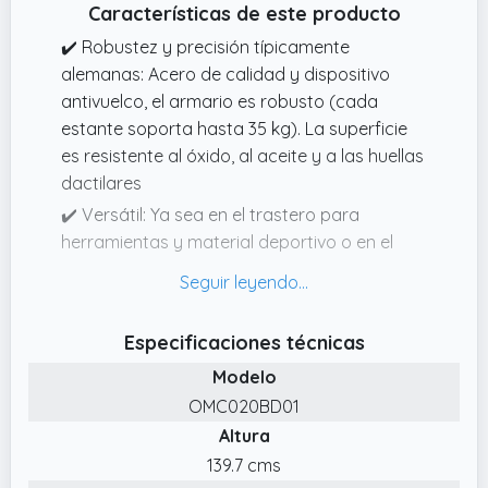
organización de cualquier objeto.
Características de este producto
✔️ Robustez y precisión típicamente
alemanas: Acero de calidad y dispositivo
antivuelco, el armario es robusto (cada
estante soporta hasta 35 kg). La superficie
es resistente al óxido, al aceite y a las huellas
dactilares
✔️ Versátil: Ya sea en el trastero para
herramientas y material deportivo o en el
despacho para documentos y material de
oficina, este armario metálico se adapta a
tus necesidades. Así todo queda bien
Especificaciones técnicas
guardado y siempre al alcance de la mano
Modelo
✔️ Montaje rápido: Gracias a los orificios
OMC020BD01
pretaladrados con precisión y a los
Altura
accesorios ordenados de forma clara, el
armario archivador puede montarse por una
139.7 cms