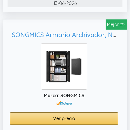
13-06-2026
diseño seguro y confiable protege tus
pertenencias de manera eficaz.
✔️ CALIDAD DURADERA: Este resistente
Mejor #2
armario exterior de acero con revestimiento
SONGMICS Armario Archivador, Negro Mate OMC020BD01
en polvo es ideal para uso en oficinas,
garajes o terrazas, ofreciendo una solución
duradera para el almacenaje de
herramientas y documentos. Su construcción
robusta y calidad superior aseguran una
larga vida útil.
✔️ DISEÑO FUNCIONAL Y ESTILOSO: De
tamaño 180 x 90 x 40 cm, este armario de
Marca: SONGMICS
oficina no solo es práctico, sino que también
añade un toque de elegancia a cualquier
entorno. Perfecto como mueble de oficina o
armario para herramientas, su diseño
Ver precio
sofisticado y funcional facilita la