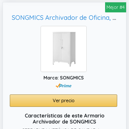
y candado de seguridad cilíndrico con dos
Mejor #4
llaves, este armario metálico es perfecto
SONGMICS Archivador de Oficina, Gris Mate OMC012G01
para el almacenamiento seguro de
archivadores de oficina y otros valiosos. Su
diseño seguro y confiable protege tus
pertenencias de manera eficaz.
✔️ CALIDAD DURADERA: Este resistente
armario exterior de acero con revestimiento
en polvo es ideal para uso en oficinas,
garajes o terrazas, ofreciendo una solución
duradera para el almacenaje de
Marca: SONGMICS
herramientas y documentos. Su construcción
robusta y calidad superior aseguran una
larga vida útil.
Ver precio
Características de este Armario
Archivador de SONGMICS