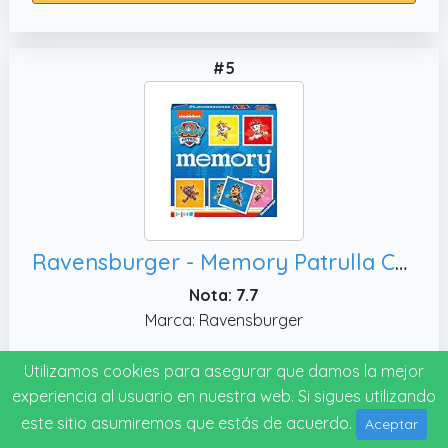
#5
Ravensburger - Memory Patrulla Canina | Juegos De Cartas para Niños | Juegos Infantiles | Ideas Regalo | Memory Juego Niños De 3 Años O Más
Nota: 7.7
Marca: Ravensburger
Utilizamos cookies para asegurar que damos la mejor
Ver precio
experiencia al usuario en nuestra web. Si sigues utilizando
este sitio asumiremos que estás de acuerdo.
Aceptar