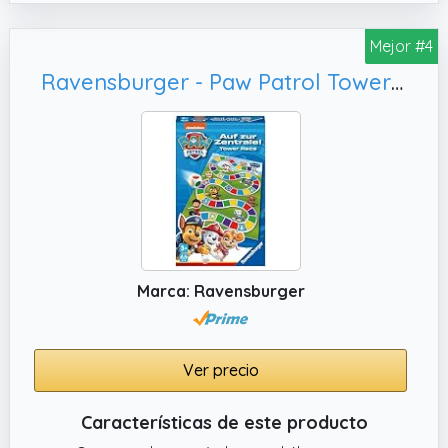
cronómetro y reloj de arena, perfectos para
gestionar el tiempo y organizar las
Mejor #4
actividades.
Ravensburger - Paw Patrol Tower Race, Version Español
✔️ SEGURIDAD & EDUCACIÓN: VTech ofrece
juguetes seguros, duraderos y educativos,
hechos con materiales de alta calidad para
un juego seguro.
Marca: Ravensburger
Ver precio
Características de este producto