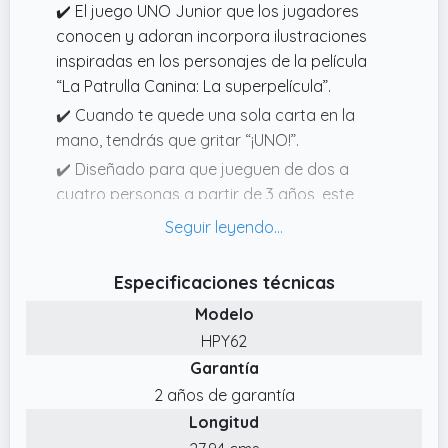
✔️ El juego UNO Junior que los jugadores
conocen y adoran incorpora ilustraciones
inspiradas en los personajes de la película
“La Patrulla Canina: La superpelícula”.
✔️ Cuando te quede una sola carta en la
mano, tendrás que gritar “¡UNO!”.
✔️ Diseñado para que jueguen de dos a
cuatro personas a partir de 3 años, este
juego de cartas infantil es un regalo ideal
para los fans de “La Patrulla Canina“ y de los
juegos de cartas.
Especificaciones técnicas
✔️ Los tres niveles de juego permiten a los
Modelo
más pequeños aprender a jugar poco a
HPY62
poco.
Garantía
✔️ Se juega igual que al clásico juego de
2 años de garantía
cartas en el que los jugadores emparejan
Longitud
colores y números para deshacerse de