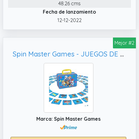
de patrulla canina en emocionantes partidas
48.26 cms
en familia
Fecha de lanzamiento
✔️ JUEGO DE MESA FAMILIAR: El Dominó de
12-12-2022
PAW Patrol está pensado para jugar en
cualquier momento y lugar. De 2 a 4
jugadores, es ideal para crear momentos
Mejor #2
únicos con amigos y familia.
Spin Master Games - JUEGOS DE MESA PATRULLA CANINA MEMORY, Juegos de Mesa Niños 3 años +
✔️ JUEGO EDUCATIVO 4 AÑOS: Este
entretenido juego ayuda a desarrollar
razonamiento, observación y concentración
mientras los niños se divierten. Perfecto entre
los juegos 4 años y los mejores juegos para
niños de 4 años llenos de aprendizaje y
diversión
Marca: Spin Master Games