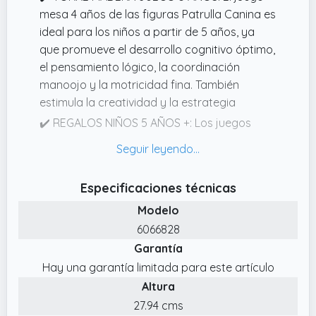
mesa 4 años de las figuras Patrulla Canina es
ideal para los niños a partir de 5 años, ya
que promueve el desarrollo cognitivo óptimo,
el pensamiento lógico, la coordinación
manoojo y la motricidad fina. También
estimula la creatividad y la estrategia
✔️ REGALOS NIÑOS 5 AÑOS +: Los juegos
infantiles Patrulla Canina de Spin Master
Games es un emocionante y desafiante
juego de destreza y un regalo perfecto para
Especificaciones técnicas
niños en cualquier ocasión (cumpleaños,
Modelo
Navidad, Reyes...). ¡Uno de los mejores juegos
de mesa niños 4 años
6066828
Garantía
✔️ TORRE DE BLOQUES PATRULLA CANINA: El
juego Torre de Madera Patrulla Canina es un
Hay una garantía limitada para este artículo
trepidante juego con temas y colores
Altura
inspirados en la Patrulla Canina. Se trata de
27.94 cms