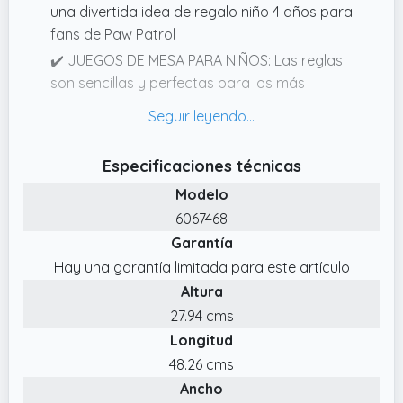
una divertida idea de regalo niño 4 años para
fans de Paw Patrol
✔️ JUEGOS DE MESA PARA NIÑOS: Las reglas
son sencillas y perfectas para los más
pequeños: unir fichas iguales y completar la
cadena antes que los demás jugadores. Un
divertido domino infantil ideal entre los
Especificaciones técnicas
mejores juegos de mesa para compartir en
Modelo
familia
6067468
✔️ INCLUYE: 1 caja de metal de Paw Patrol y
Garantía
28 fichas de dominó de la Patrulla Canina
figuras
Hay una garantía limitada para este artículo
Altura
✔️ UN CLÁSICO DE LOS JUEGOS INFANTILES:
Redescubre uno de los clásicos más
27.94 cms
divertidos con este domino juego de mesa
Longitud
inspirado en PAW Patrol. Juega junto a
48.26 cms
Marshall, Chase, Skye y el resto de cachorros
Ancho