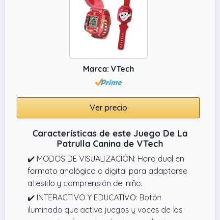
jugar al juego de memoria es muy sencillo:
pon las 72 cartas que contiene el maletín
boca abajo. El jugador más joven empieza
dando la vuelta a 2 cartas de las figuras
Patrulla Canina.
Marca: VTech
Ver precio
Características de este Juego De La
Patrulla Canina de VTech
✔️ MODOS DE VISUALIZACIÓN: Hora dual en
formato analógico o digital para adaptarse
al estilo y comprensión del niño.
✔️ INTERACTIVO Y EDUCATIVO: Botón
iluminado que activa juegos y voces de los