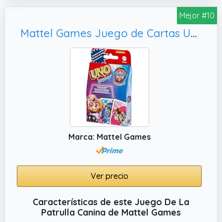
jugador que menos cachorros tenga.
Mejor #10
✔️ INCLUYE: 1 torre, 24 figuras, 30 palillos, 1
Mattel Games Juego de Cartas UNO Junior La Patrulla Canina: La Superpelícula Juego de Mesa Familiar Inspirado en la película +3 años (Mattel HPY62)
dado, 1 hoja de calcomanías y 1 guía de
instrucciones
Marca: Mattel Games
Ver precio
Características de este Juego De La
Patrulla Canina de Mattel Games