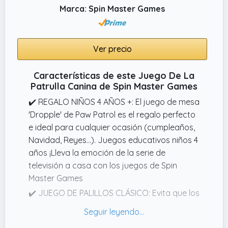
Marca: Spin Master Games
de estrategia. Ya sea empezando por la
parte inferior, superior o media de la torre,
los jugadores deben apilar los bloques de tal
manera que la Torre de Madera Patrulla
Ver precio
Canina figuras se mantenga en equilibrio
Características de este Juego De La
Patrulla Canina de Spin Master Games
✔️ REGALO NIÑOS 4 AÑOS +: El juego de mesa
'Dropple' de Paw Patrol es el regalo perfecto
e ideal para cualquier ocasión (cumpleaños,
Navidad, Reyes...). Juegos educativos niños 4
años ¡Lleva la emoción de la serie de
televisión a casa con los juegos de Spin
Master Games
✔️ JUEGO DE PALILLOS CLÁSICO: Evita que los
cachorros de la Patrulla canina se caigan
con este juego clásico que incluye un toque