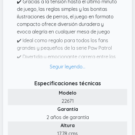
✔️ Gracias a la tensión hasta el último minuto
de juego, las reglas simples y las bonitas
ilustraciones de perros, el juego en formato
compacto ofrece diversión duradera y
evoca alegría en cualquier mesa de juego
✔️ Ideal como regalo para todos los fans
grandes y pequeños de la serie Paw Patrol
✔️ Divertida y emocionante carrera entre los
héroes de la Patrulla Canina Chase, Marshall,
Everest y Skye! El amigo del pelaje que llega
primero a la central con un poco de suerte
Especificaciones técnicas
en los dados gana el juego
Modelo
✔️ Los juegos de regalo de Ravensburger
22671
están especialmente adaptados a los
Garantía
diferentes grupos de edad y convencen por
2 años de garantía
su alta calidad. El tamaño es especialmente
Altura
bueno para llevar de viaje o de viaje
17.78 cms
✔️ Este juego de carreras de dados es ideal