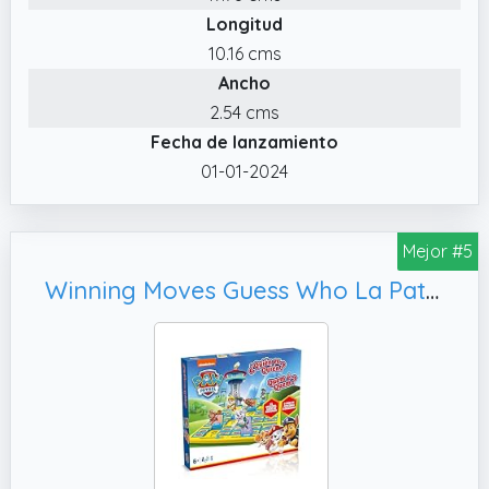
Longitud
para 24 jugadores a partir de 3 años que son
grandes fans de la serie Paw Patrol con
10.16 cms
Chase, Marshall, Everest y Sky
Ancho
2.54 cms
Fecha de lanzamiento
01-01-2024
Mejor #5
Winning Moves Guess Who La Patrulla Canina Juego De Mesa Quien Es Quien - Únete A La Patrulla Canina En Este Divertido Juego para Niños De 6 Años En Adelante. para 2 Jugadores.