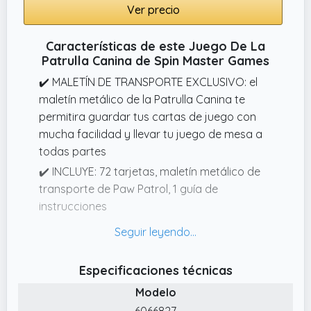
Ver precio
Características de este Juego De La
Patrulla Canina de Spin Master Games
✔️ MALETÍN DE TRANSPORTE EXCLUSIVO: el
maletín metálico de la Patrulla Canina te
permitira guardar tus cartas de juego con
mucha facilidad y llevar tu juego de mesa a
todas partes
✔️ INCLUYE: 72 tarjetas, maletín metálico de
transporte de Paw Patrol, 1 guía de
instrucciones
✔️ JUEGO DE MESA FAMILIAR: Memory Patrulla
Canina es un juego de cartas para niños
ideal para jugar en cualquier lugar, con
Especificaciones técnicas
todos y todo el tiempo. De 2 a 6 jugadores,
Modelo
intergeneracional, divertido y simpático, este
6066827