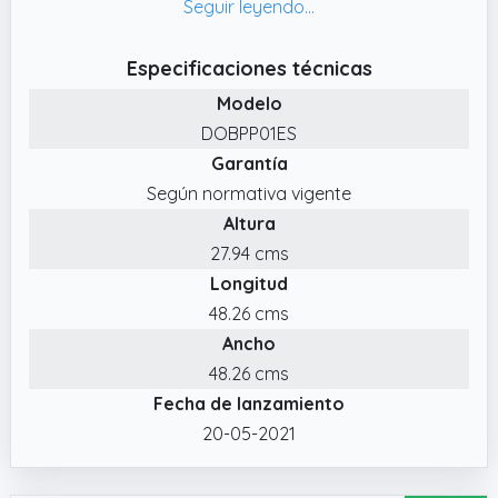
parte.
✔️ DIVERSIÓN FAMILIAR GARANTIZADA:
Especificaciones técnicas
Perfecto para toda la familia, este juego es
Modelo
ideal para niños y adultos. Edad
DOBPP01ES
recomendada: 6 años en adelante.
Garantía
✔️ JUEGO RÁPIDO Y FÁCIL: Con partidas de
Según normativa vigente
solo 15 minutos, los juegos Dobble son
Altura
perfectos para sesiones rápidas y
emocionantes de juego.
27.94 cms
Longitud
✔️ DOBBLE PATRULLA CANINA: Esta versión
Patrulla Canina de Dobble está repleta de
48.26 cms
personajes y símbolos sacados de de la
Ancho
seria emblemática
48.26 cms
Fecha de lanzamiento
20-05-2021