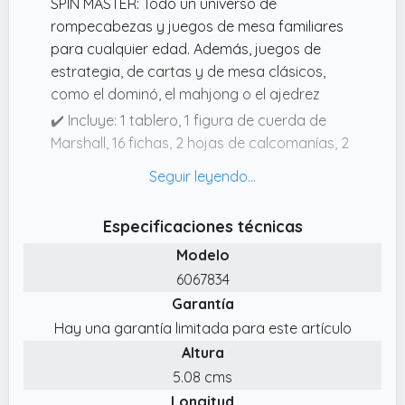
SPIN MASTER: Todo un universo de
rompecabezas y juegos de mesa familiares
para cualquier edad. Además, juegos de
estrategia, de cartas y de mesa clásicos,
como el dominó, el mahjong o el ajedrez
✔️ Incluye: 1 tablero, 1 figura de cuerda de
Marshall, 16 fichas, 2 hojas de calcomanías, 2
dados, instrucciones
✔️ JUGUETE DE LA PATRULLA CANINA: Para 2
a 4 jugadores a partir de 4 años, añádelo a
Especificaciones técnicas
tu colección de juguetes de la Patrulla canina
Modelo
para niñas y niños. El tablero mide 50,8 cm x
6067834
50,8 cm e incluye a los cachorros que más te
Garantía
gustan
Hay una garantía limitada para este artículo
✔️ ENTRETENIMIENTO PARA TODOS: Cuando
Altura
te reúnas con amigos, llévate un juego de
mesa, juguetes o cartas de Spin Master. Para
5.08 cms
noches de juegos en familia, cumpleaños,
Longitud