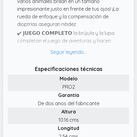
varios animales brillan en un tamaño
impresionante justo en frente de tus ojos! ¡La
rueda de enfoque y la compensación de
dioptrías aseguran nitidez
✔️ 𝗝𝗨𝗘𝗚𝗢 𝗖𝗢𝗠𝗣𝗟𝗘𝗧𝗢 la brújula y la lupa
completan el juego de aventuras y hacen
que los corazones de los pequeños
aventureros laten más rápido. Incluye
práctica bolsa de tela para guardar, tela de
Especificaciones técnicas
microfibra, correa para el cuello e
Modelo
instrucciones.
PRO2
✔️ 𝗣𝗔𝗥𝗔 𝗡𝗜Ñ𝗢𝗦 Con su color Verde, estos
Garantía
binoculares despiertan la curiosidad de cada
pequeño aventurero. El revestimiento de
De dos anos del fabricante
goma no solo se adapta perfectamente a la
Altura
mano y los ojos, sino que también protege
10.16 cms
contra arañazos y caídas de los cojines.
Longitud
✔️ 𝗔𝗩𝗘𝗡𝗧𝗨𝗥𝗔𝗦 𝗘𝗠𝗢𝗖𝗜𝗢𝗡𝗔𝗡𝗧𝗘𝗦 ya sea
2.54 cms