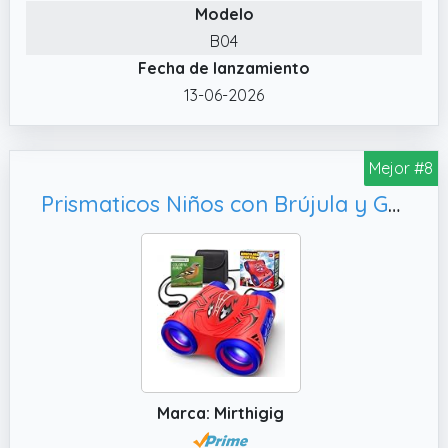
Modelo
que es más fácil de detectar y seguir objetos
B04
en movimiento como aves o animales.
Fecha de lanzamiento
✔️ Prismáticos para niños: Magníficos
13-06-2026
prismáticos para que los niños satisfagan su
curiosidad por el aire libre y la naturaleza,
nuestro producto incluye: prismáticos,
Mejor #8
correas ajustables para el cuello, paño para
limpiar los prismáticos y una bonita caja de
Prismaticos Niños con Brújula y Guía de Aves, Regalo Niños 3 4 5 6 7 8 9 Años Cumpleaños Educativos Juegos Exterior Jardin Niño 3-10 Años Brinquedos
colores. Perfecto para la observación de
aves, camping y exploración al aire libre.
✔️ Juguete perfecto para regalar: tanto si a
un niño le interesan los pájaros, los animales,
los deportes o las aventuras al aire libre en
general, los prismáticos satisfacen una gran
variedad de intereses y aficiones. Se
presentan en una atractiva caja de colores
Marca: Mirthigig
lista para regalar, por lo que son un regalo