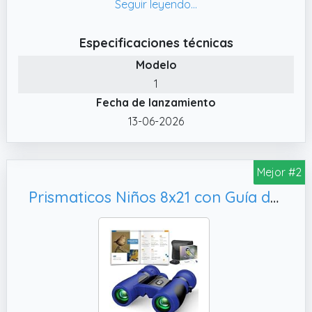
naturaleza, desarrollando su capacidad de
observación y curiosidad.
Especificaciones técnicas
✔️ Diseño seguro y resistente a golpes –
Modelo
Oculares y cuerpo revestidos de goma
1
suave para proteger ojos y rostro del niño.
Fecha de lanzamiento
Amortigua golpes por caídas accidentales.
13-06-2026
✔️ Portátil con manual de observación
incluido – Ligero y fácil de llevar. Incluye un
manual exclusivo de observación de aves,
Mejor #2
que ayuda a los niños a identificar y registrar
avistamientos, convirtiendo los prismáticos
Prismaticos Niños 8x21 con Guía de Aves, Regalo Familiar y Educativo
en una herramienta educativa y divertida
para el aire libre.
✔️ Imagen de alta definición – Con
revestimiento FMC multicapa y prismas de
alto índice de refracción para un aumento de
8x HD. Imágenes brillantes y colores realistas,