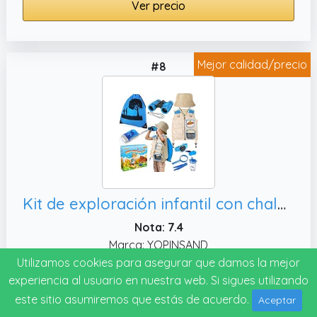
Ver precio
Mejor calidad/precio
#8
Kit de exploración infantil con chaleco, juguete al aire libre para niños y niñas
Nota: 7.4
Marca: YOPINSAND
Utilizamos cookies para asegurar que damos la mejor
experiencia al usuario en nuestra web. Si sigues utilizando
Ver precio
este sitio asumiremos que estás de acuerdo.
Aceptar