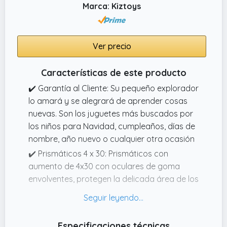
detalles en exteriores.
Marca: Kiztoys
Ver precio
Características de este producto
✔️ Garantía al Cliente: Su pequeño explorador
lo amará y se alegrará de aprender cosas
nuevas. Son los juguetes más buscados por
los niños para Navidad, cumpleaños, días de
nombre, año nuevo o cualquier otra ocasión
✔️ Prismáticos 4 x 30: Prismáticos con
aumento de 4x30 con oculares de goma
envolventes, protegen la delicada área de los
ojos. El diseño resistente a los golpes con
agarre antideslizante es para manos
pequeñas y la correa accesoria facilita
Especificaciones técnicas