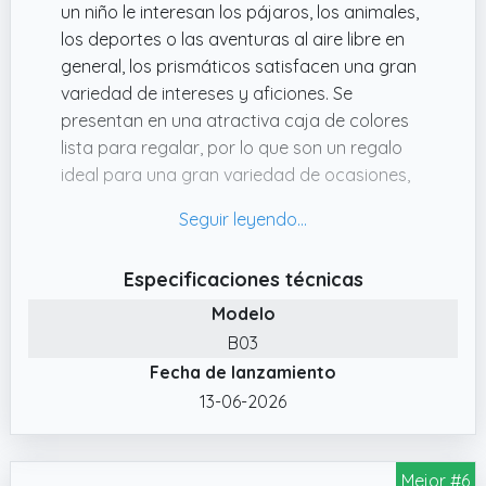
un niño le interesan los pájaros, los animales,
los deportes o las aventuras al aire libre en
general, los prismáticos satisfacen una gran
variedad de intereses y aficiones. Se
presentan en una atractiva caja de colores
lista para regalar, por lo que son un regalo
ideal para una gran variedad de ocasiones,
como cumpleaños, Navidad o Pascua.
✔️ Herramienta educativa: Los prismáticos
fomentan la curiosidad por la naturaleza, la
Especificaciones técnicas
ciencia y el medio ambiente, lo que los
Modelo
convierte en un juguete educativo que
promueve el aprendizaje a través del juego.
B03
Fecha de lanzamiento
✔️ Prismáticos para niños: Magníficos
prismáticos para que los niños satisfagan su
13-06-2026
curiosidad por el aire libre y la naturaleza,
nuestro producto incluye: prismáticos,
Mejor #6
correas ajustables para el cuello, paño para