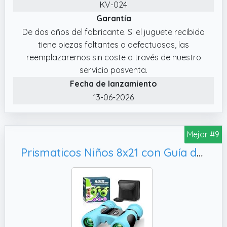
KV-024
Brújula. Incluye una brújula funcional y una
Garantía
guía ilustrada de observación de aves llena
De dos años del fabricante. Si el juguete recibido
de datos curiosos sobre sus colores, formas
tiene piezas faltantes o defectuosas, las
y hábitats favoritos.
reemplazaremos sin coste a través de nuestro
✔️ Diseño webhéroe Rojo y Azul Muy
servicio posventa.
Llamativo. Con su combinación de colores
Fecha de lanzamiento
rojo y azul brillante, los patrones de telaraña
13-06-2026
y una máscara de héroe espectacular, estos
binoculares llaman la atención al instante.
✔️ Regalo Ideal para Cada Ocasión. Un éxito
Mejor #9
asegurado para cumpleaños, Navidad,
Prismaticos Niños 8x21 con Guía de Aves, Regalo Familiar y Educativo
Halloween o pequeñas recompensas.