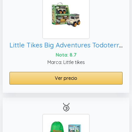
Little Tikes Big Adventures Todoterreno safari Juguete STEM - Vehículo con prismáticos, linterna y brújula - Para niños de más de 3 años
Nota: 8.7
Marca: Little tikes
Ver precio
🥉