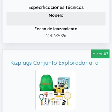
✔️ El regalo ideal para niños – Presentación
Especificaciones técnicas
en caja de regalo de alta calidad, que incluye
Modelo
prismáticos, bolsa de transporte, correa y
1
manual de observación de aves. Listo para
Fecha de lanzamiento
usar, experiencia completa.
13-06-2026
✔️ Portátil con manual de observación
incluido – Ligero y fácil de llevar. Incluye un
manual exclusivo de observación de aves,
Mejor #3
que ayuda a los niños a identificar y registrar
avistamientos, convirtiendo los prismáticos
Kizplays Conjunto Explorador al aire libre Juguetes, Prismáticos para niños Conjunto Explorador Aventurero para niños 22 piezas con pinzas Atrapasueinsectos Brújula Lupa
en una herramienta educativa y divertida
para el aire libre.
✔️ Imagen de alta definición – Con
revestimiento FMC multicapa y prismas de
alto índice de refracción para un aumento de
8x HD. Imágenes brillantes y colores realistas,
diseñadas para observación de aves y