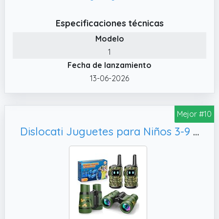
avistamientos, convirtiendo los prismáticos
en una herramienta educativa y divertida
Especificaciones técnicas
para el aire libre.
Modelo
✔️ Imagen de alta definición – Con
1
revestimiento FMC multicapa y prismas de
Fecha de lanzamiento
alto índice de refracción para un aumento de
8x HD. Imágenes brillantes y colores realistas,
13-06-2026
diseñadas para observación de aves y
detalles en exteriores.
Mejor #10
✔️ Diseño seguro y resistente a golpes –
Oculares y cuerpo revestidos de goma
Dislocati Juguetes para Niños 3-9 Años, Walkie Talkie Niños Regalos Cumpleaños Niños 3-9 Años Prismáticos Niños Juegos Jardin para Niños 3-9 Años Juguetes Exterior Binoculares Regalos Navidad Niños
suave para proteger ojos y rostro del niño.
Amortigua golpes por caídas accidentales.
✔️ Fomenta la exploración y la interacción
familiar – Adecuado para observación de
aves, camping, partidos de fútbol, viajes, etc.
Anima a los niños a acercarse a la
naturaleza, desarrollando su capacidad de