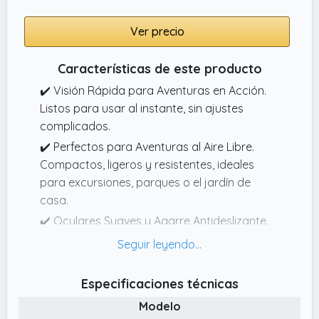
ideal para una gran variedad de ocasiones,
como cumpleaños, Navidad o Pascua.
Ver precio
Características de este producto
✔️ Visión Rápida para Aventuras en Acción.
Listos para usar al instante, sin ajustes
complicados.
✔️ Perfectos para Aventuras al Aire Libre.
Compactos, ligeros y resistentes, ideales
para excursiones, parques o el jardín de
casa.
✔️ Oculares Suaves y Agarre Antideslizante.
Diseñado para ofrecer comodidad y
seguridad, con oculares de goma suave,
agarre revestido de goma y correa para
Especificaciones técnicas
colgar, perfecto para sus manos.
Modelo
✔️ Aprende y Explora con Guía de Aves y