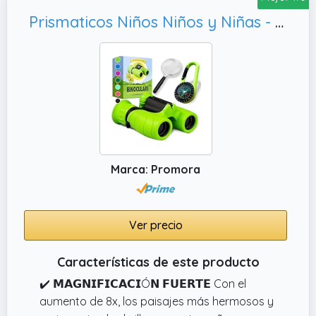
limpiar los prismáticos y una bonita caja de
Prismaticos Niños Niños y Niñas - Gran Aumento 8X21 - Juego Completo con Lupa y brújula - Juguetes y Regalo Niño y Niña de 3 – 12 años
colores. Perfecto para la observación de
aves, camping y exploración al aire libre.
✔️ Ligero y compacto: Pesa sólo 4,8 onzas,
por lo que es fácil para los niños para llevar y
utilizar durante largos períodos sin fatiga. El
tamaño compacto permite un mejor agarre.
Marca: Promora
Ver precio
Características de este producto
✔️ 𝗠𝗔𝗚𝗡𝗜𝗙𝗜𝗖𝗔𝗖𝗜Ó𝗡 𝗙𝗨𝗘𝗥𝗧𝗘 Con el
aumento de 8x, los paisajes más hermosos y