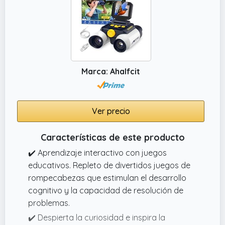
aprendizaje de STEM y fomenta el amor por
la naturaleza. Este kit de aventura,
especialmente diseñado para inspirar a sus
hijos a explorar los alrededores, imaginación,
observar la naturaleza, fomentar la
Marca: Ahalfcit
curiosidad, experimentar, promover
actividades, habilidades científicas, educar
nuevas herramientas, mente abierta,
descubrir mundo, ciencia biología, comprar
Ver precio
con confianza
Características de este producto
✔️ Aprendizaje interactivo con juegos
educativos. Repleto de divertidos juegos de
rompecabezas que estimulan el desarrollo
cognitivo y la capacidad de resolución de
problemas.
✔️ Despierta la curiosidad e inspira la