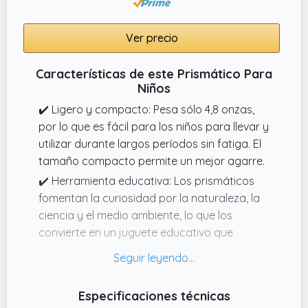
Ver precio
Características de este Prismático Para
Niños
✔️ Ligero y compacto: Pesa sólo 4,8 onzas,
por lo que es fácil para los niños para llevar y
utilizar durante largos períodos sin fatiga. El
tamaño compacto permite un mejor agarre.
✔️ Herramienta educativa: Los prismáticos
fomentan la curiosidad por la naturaleza, la
ciencia y el medio ambiente, lo que los
convierte en un juguete educativo que
promueve el aprendizaje a través del juego.
✔️ Visión clara como el cristal: Con 4
aumentos y 30 lentes, lo que permite a los
Especificaciones técnicas
niños ver más de su entorno a la vez, por lo