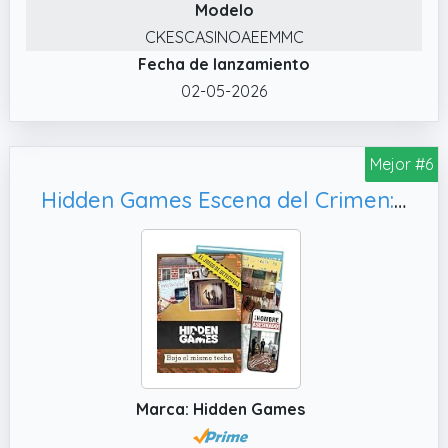
Modelo
encontrarás pistas y respuestas en línea.
CKESCASINOAEEMMC
✔️ 27 EVIDENCIAS FÍSICAS: En el expediente
Fecha de lanzamiento
del caso encontrarás artículos de periódico,
imágenes de CCTV, registros penitenciarios,
02-05-2026
perfiles de redes sociales, informes policiales,
planos, registros telefónicos/mensajes de
Mejor #6
texto, informes forenses, mapas,
declaraciones de testigos y mucho más.
Hidden Games Escena del Crimen: Bajo el Mismo Techo, en español.
✔️ BÚSQUEDA EN EL EMAIL DE LA POLICÍA:
Además de las evidencias físicas que se
encuentran en el interior del paquete,
tendrás que acceder online al email de un
policía para demostrar la inocencia o
culpabilidad de los sospechosos; pero no
será fácil... ¡tendrás que pensar como un
investigador para poder acceder!
Marca: Hidden Games
✔️ DISEÑADO PARA JUGAR SOLO, EN PAREJA,
GRUPOS Y FIESTAS: A los amantes de los