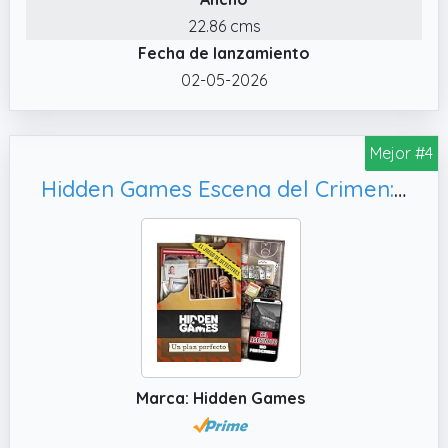
investigad con una mezcla única de pruebas
22.86 cms
físicas y elementos digitales: webs, vídeos,
Fecha de lanzamiento
mensajes de voz, chats y llamadas reales.
02-05-2026
¡Sumérgete en la piel de un detective y
encuentra al culpable!
Mejor #4
✔️ Material premium y reutilizable: todos los
documentos del juego son detallados y
Hidden Games Escena del Crimen: Un Plan, en español.
extremadamente realistas. Importante: no
hay que cortar, escribir ni destruir nada.
✔️ ¡Una nueva escena del crimen en cada
caso! En cada uno de nuestros juegos de
investigación os espera una nueva y
emocionante escena del crimen.
Ambientaciones intensas, llenas de intrigas y
oscuros secretos.
Marca: Hidden Games