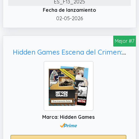
ES_F13_2025
inmersiva Investiga con una combinación
Fecha de lanzamiento
única de pruebas físicas y elementos
digitales: páginas web, vídeos, mensajes de
02-05-2026
voz, chats y llamadas reales. Así se crea una
intensa experiencia de escape room juego
Mejor #7
de mesa y scape room juego de mesa en
casa.
Hidden Games Escena del Crimen: Una Travesía Fatal, en español.
✔️ La escena del crimen en este caso: Un
edificio de apartamentos Una llamada a la
policía os convierte en testigos de un
asesinato despiadado. Pero uno de los
vecinos, que parece completamente
inofensivo, es en realidad un asesino
implacable.
✔️ Verdadera investigación criminal en casa
Marca: Hidden Games
– Cientos de miles de jugadores no pueden
estar equivocados Sumérgete en un realista
caso policial para resolver: revisa