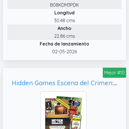
B08KDM3PDK
Sumergios en un caso criminal realista:
Longitud
examinad documentos, cruzad pistas,
escuchad testimonios, haced llamadas e
30.48 cms
investigad en línea.
Ancho
✔️ La escena del crimen en este caso de
22.86 cms
Hidden Games: una fiesta popular. Durante
Fecha de lanzamiento
las fiestas del pueblo, lo que debía ser una
02-05-2026
celebración termina en tragedia.
✔️ ¿Para quién? Para 1–6 personas · A partir
Mejor #10
de 14 años · 1,5–2,5 horas de juego. Perfecto
para noches de juegos con amigos y familia,
Hidden Games Escena del Crimen: Bailando sobre la Cuerda Floja, en español.
en equipo, en pareja o para cualquiera que
ame la emoción.
✔️ Experiencia de juego multimedia:
investigad con una mezcla única de pruebas
físicas y elementos digitales: webs, vídeos,
mensajes de voz, chats y llamadas reales.