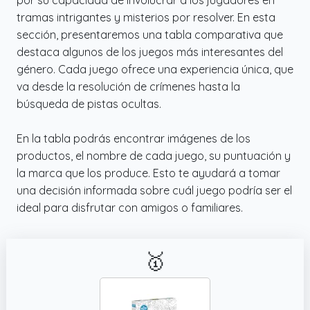
caso! En cada uno de nuestros juegos de
tramas intrigantes y misterios por resolver. En esta
investigación os espera una nueva y
sección, presentaremos una tabla comparativa que
emocionante escena del crimen.
destaca algunos de los juegos más interesantes del
Ambientaciones intensas, llenas de intrigas y
género. Cada juego ofrece una experiencia única, que
oscuros secretos.
va desde la resolución de crímenes hasta la
búsqueda de pistas ocultas.
En la tabla podrás encontrar imágenes de los
productos, el nombre de cada juego, su puntuación y
la marca que los produce. Esto te ayudará a tomar
una decisión informada sobre cuál juego podría ser el
ideal para disfrutar con amigos o familiares.
🥇