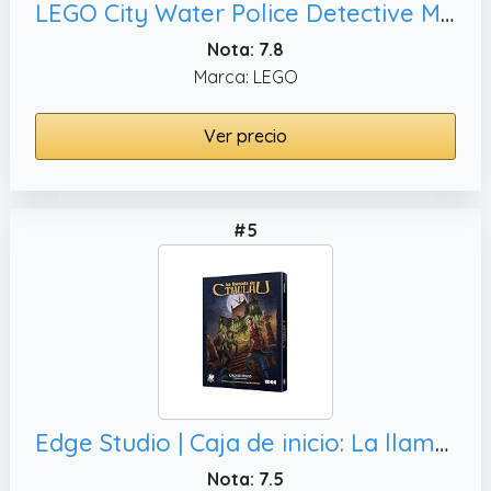
LEGO City Water Police Detective Missions 60355 - Juego de juguetes de construcción digital interactivo para niños, niños y niñas a partir de 6 años (278 piezas)
Nota: 7.8
Marca: LEGO
Ver precio
#5
Edge Studio | Caja de inicio: La llamada de Cthulhu Edición revisada | Juego de Rol de Investigación y Terror | A Partir de 12 Años | De 2 a 6 Jugadores | 30-120 Minutos por Partida | Español
Nota: 7.5