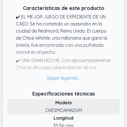
hay que cortar, escribir ni destruir nada.
Características de este producto
✔️ EL MEJOR JUEGO DE EXPEDIENTE DE UN
CASO: Se ha cometido un asesinato en la
ciudad de Redmond, Reino Unido. El cuerpo
de Chloe Whittle, una millonaria que ganó la
lotería, fue encontrado con una puñalada
mortal en el pecho.
✔️ UNA GRAN NOCHE: Con aproximadamente
2 horas de juego (dependiendo de tus
habilidades) y un grado de dificultad de
3,5/5, este thriller de estilo "quién cometió el
asesinato" garantiza una noche de diversión
Especificaciones técnicas
para todos. Si no puedes resolver el caso,
Modelo
encontrarás pistas y respuestas en línea.
CKESMOAMADUM
✔️ 29 EVIDENCIAS FÍSICAS: Dentro del
Longitud
expediente del caso encontrarás artículos de
periódico, fotografías de la investigación de
35.56 cms