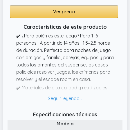
misterios y asesinatos y a los fans de CSI les
Ver precio
encantará este desafiante rompecabezas.
Es perfecto para adolescentes o adultos que
Características de este producto
quieran pasar una noche divertida en casa,
✔️ ¿Para quién es este juego? Para 1–6
tanto si te apetece una experiencia
personas · A partir de 14 años · 1,5–2,5 horas
interactiva de “noche en pareja”, una noche
de duración. Perfecto para noches de juego
de juegos en familia o una cena con amigos.
con amigos y familia, parejas, equipos y para
todos los amantes del suspense, los casos
policiales resolver juegos, los crímenes para
resolver y el escape room en casa.
✔️ Materiales de alta calidad y reutilizables –
nada se destruye Todos los documentos del
juego están diseñados con gran nivel de
detalle y realismo. Importante: no es
Especificaciones técnicas
necesario cortar, escribir ni destruir nada.
Modelo
✔️ Experiencia de juego multimedia e