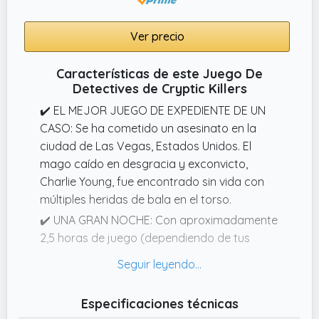
ame la emoción.
Ver precio
Características de este Juego De
Detectives de Cryptic Killers
✔️ EL MEJOR JUEGO DE EXPEDIENTE DE UN
CASO: Se ha cometido un asesinato en la
ciudad de Las Vegas, Estados Unidos. El
mago caído en desgracia y exconvicto,
Charlie Young, fue encontrado sin vida con
múltiples heridas de bala en el torso.
✔️ UNA GRAN NOCHE: Con aproximadamente
2,5 horas de juego (dependiendo de tus
habilidades) y un grado de dificultad de
3,5/5, este thriller de estilo “quién cometió el
asesinato” garantiza una noche de diversión
Especificaciones técnicas
para todos. Si no puedes resolver el caso,