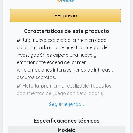
Además de las evidencias físicas que se
encuentran en el interior de la caja, tendrás
Ver precio
que acceder al email de un policía para
demostrar la inocencia o culpabilidad de los
Características de este producto
sospechosos, pero no será fácil... ¡tendrás
que pensar como un investigador para
✔️ ¡Una nueva escena del crimen en cada
poder acceder!
caso! En cada uno de nuestros juegos de
investigación os espera una nueva y
emocionante escena del crimen.
Ambientaciones intensas, llenas de intrigas y
oscuros secretos.
✔️ Material premium y reutilizable: todos los
documentos del juego son detallados y
extremadamente realistas. Importante: no
hay que cortar, escribir ni destruir nada.
✔️ Investigación real desde casa: con
Especificaciones técnicas
nuestros casos, cientos de miles de
Modelo
jugadores no pueden equivocarse.