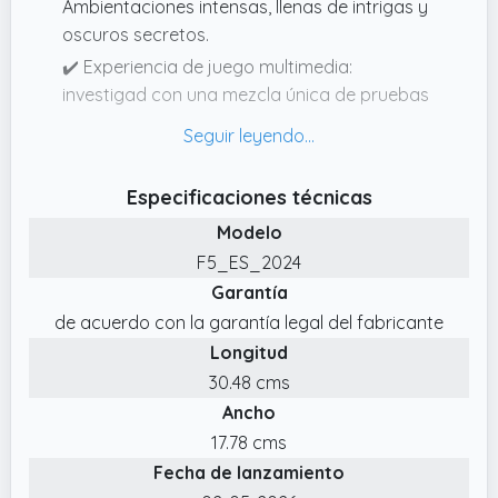
Ambientaciones intensas, llenas de intrigas y
oscuros secretos.
✔️ Experiencia de juego multimedia:
investigad con una mezcla única de pruebas
físicas y elementos digitales: webs, vídeos,
mensajes de voz, chats y llamadas reales.
¡Sumérgete en la piel de un detective y
Especificaciones técnicas
encuentra al culpable!
Modelo
✔️ ¿Para quién? Para 1–6 personas · A partir
F5_ES_2024
de 14 años · 1,5–2,5 horas de juego. Perfecto
Garantía
para noches de juegos con amigos y familia,
en equipo, en pareja o para cualquiera que
de acuerdo con la garantía legal del fabricante
ame la emoción.
Longitud
✔️ Investigación real desde casa: con
30.48 cms
nuestros casos, cientos de miles de
Ancho
jugadores no pueden equivocarse.
17.78 cms
Sumergios en un caso criminal realista:
Fecha de lanzamiento
examinad documentos, cruzad pistas,