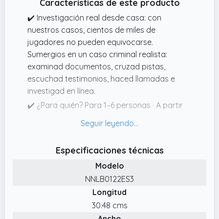
Características de este producto
✔️ Investigación real desde casa: con
nuestros casos, cientos de miles de
jugadores no pueden equivocarse.
Sumergios en un caso criminal realista:
examinad documentos, cruzad pistas,
escuchad testimonios, haced llamadas e
investigad en línea.
✔️ ¿Para quién? Para 1–6 personas · A partir
de 14 años · 1,5–2,5 horas de juego. Perfecto
para noches de juegos con amigos y familia,
en equipo, en pareja o para cualquiera que
Especificaciones técnicas
ame la emoción.
Modelo
✔️ La escena del crimen en este caso de
NNLB0122ES3
Hidden Games: un baño naturale. Un cadáver
Longitud
aparece en una zona de baño y la policía
detiene rápidamente a un sospechoso.
30.48 cms
Ancho
✔️ Experiencia de juego multimedia: