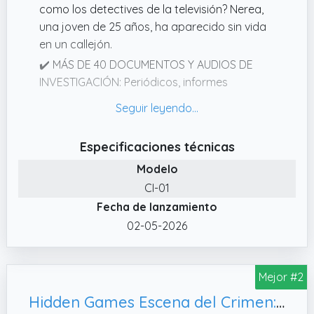
como los detectives de la televisión? Nerea,
una joven de 25 años, ha aparecido sin vida
en un callejón.
✔️ MÁS DE 40 DOCUMENTOS Y AUDIOS DE
INVESTIGACIÓN: Periódicos, informes
forenses, fotografías, registros telefónicos,
mapas, conversaciones privadas y mucho
más. Incluye audios de los interrogatorios
Especificaciones técnicas
para una experiencia muy inmersiva.
Modelo
✔️ PERFECTO PARA JUGAR SOLO, EN PAREJA
CI-01
O CON AMIGOS: El plan perfecto para
Fecha de lanzamiento
desconectar el fin de semana o disfrutar de
una tarde de sofá y misterio. Ideal para una
02-05-2026
noche diferente, una cita especial o una
quedada con amigos.
Mejor #2
✔️ REGALO ORIGINAL PARA AMANTES DEL
MISTERIO: Un acierto para fans de escape
Hidden Games Escena del Crimen: Crimen en la Familia Regio, en español.