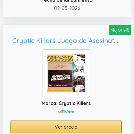
para noches de juegos con amigos y familia,
en equipo, en pareja o para cualquiera que
02-05-2026
ame la emoción.
✔️ ¡Una nueva escena del crimen en cada
Mejor #8
caso! En cada uno de nuestros juegos de
investigación os espera una nueva y
Cryptic Killers Juego de Asesinato y Misterio sin Resolver Investigación del expediente de un Caso con Pistas/Pruebas de Detectives - Resuelve el Crimen - Asesinato de una millonaria
emocionante escena del crimen.
Ambientaciones intensas, llenas de intrigas y
oscuros secretos.
✔️ Experiencia de juego multimedia:
investigad con una mezcla única de pruebas
físicas y elementos digitales: webs, vídeos,
mensajes de voz, chats y llamadas reales.
¡Sumérgete en la piel de un detective y
Marca: Cryptic Killers
encuentra al culpable!
✔️ Material premium y reutilizable: todos los
documentos del juego son detallados y
Ver precio
extremadamente realistas. Importante: no