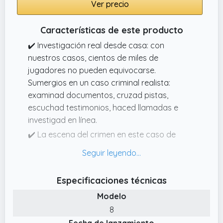
Ver precio
documentos, combina pistas, escucha
declaraciones de testigos, realiza llamadas
Características de este producto
telefónicas e investiga online. Un auténtico
✔️ Investigación real desde casa: con
juego de detectives con crímenes para
nuestros casos, cientos de miles de
resolver que se siente absolutamente real.
jugadores no pueden equivocarse.
Sumergios en un caso criminal realista:
examinad documentos, cruzad pistas,
escuchad testimonios, haced llamadas e
investigad en línea.
✔️ La escena del crimen en este caso de
Hidden Games: una travesía exclusiva hacia
Montecarlo. Un cadáver, una pintura
quemada y demasiadas preguntas sin
Especificaciones técnicas
respuesta.
Modelo
✔️ ¿Para quién? Para 1–6 personas · A partir
8
de 14 años · 1,5–2,5 horas de juego. Perfecto
Fecha de lanzamiento