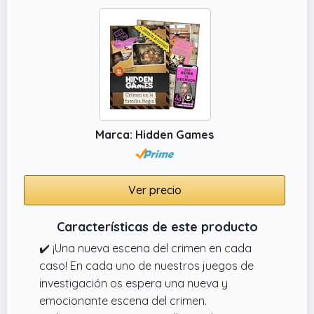
rooms, series de crímenes, podcasts de
investigación y juegos de ingenio. Sorprende
en cumpleaños, Navidad, aniversarios o
cualquier ocasión especial.
✔️ CONSEJOS Y SOLUCIONES EN LÍNEA: ¿No
avanzas en la investigación? No te
preocupes, puedes obtener consejos online
en nuestra web. Además, una vez resuelto el
Marca: Hidden Games
caso, podrás comprobar tu teoría y obtener
la solución.
Ver precio
Características de este producto
✔️ ¡Una nueva escena del crimen en cada
caso! En cada uno de nuestros juegos de
investigación os espera una nueva y
emocionante escena del crimen.