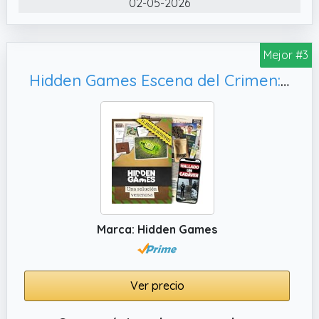
02-05-2026
escuchad testimonios, haced llamadas e
investigad en línea.
✔️ La escena del crimen en este caso de
Mejor #3
Hidden Games: un celebración familiar. Lo
Hidden Games Escena del Crimen: Una Solución Venenosa, español
que comienza como una idílica celebración
familiar termina en una muerte misteriosa.
✔️ Material premium y reutilizable: todos los
documentos del juego son detallados y
extremadamente realistas. Importante: no
hay que cortar, escribir ni destruir nada.
Marca: Hidden Games
Ver precio