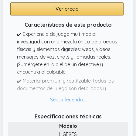
Ver precio
Características de este producto
✔️ Experiencia de juego multimedia:
investigad con una mezcla única de pruebas
físicas y elementos digitales: webs, vídeos,
mensajes de voz, chats y llamadas reales.
¡Sumérgete en la piel de un detective y
encuentra al culpable!
✔️ Material premium y reutilizable: todos los
documentos del juego son detallados y
extremadamente realistas. Importante: no
hay que cortar, escribir ni destruir nada.
✔️ ¡Una nueva escena del crimen en cada
Especificaciones técnicas
caso! En cada uno de nuestros juegos de
Modelo
investigación os espera una nueva y
HGF9ES
emocionante escena del crimen.