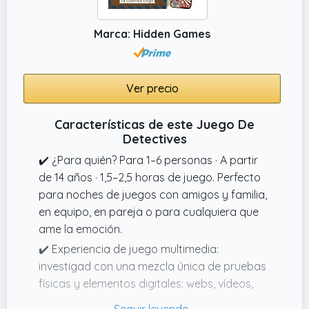
¡Sumérgete en la piel de un detective y
encuentra al culpable!
Marca: Hidden Games
Ver precio
Características de este Juego De
Detectives
✔️ ¿Para quién? Para 1–6 personas · A partir
de 14 años · 1,5–2,5 horas de juego. Perfecto
para noches de juegos con amigos y familia,
en equipo, en pareja o para cualquiera que
ame la emoción.
✔️ Experiencia de juego multimedia:
investigad con una mezcla única de pruebas
físicas y elementos digitales: webs, vídeos,
mensajes de voz, chats y llamadas reales.