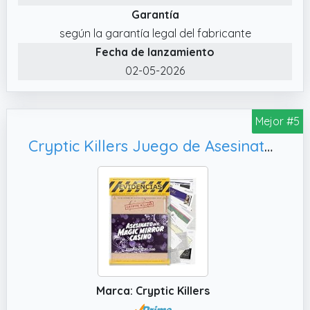
Garantía
Ambientaciones intensas, llenas de intrigas y
oscuros secretos.
según la garantía legal del fabricante
Fecha de lanzamiento
✔️ La escena del crimen en este caso de
Hidden Games: una prisión. Un preso muerto,
02-05-2026
internos peligrosos y un personal
penitenciario bajo sospecha.
Mejor #5
✔️ Investigación real desde casa: con
nuestros casos, cientos de miles de
Cryptic Killers Juego de Asesinato y Misterio sin Resolver Investigación del expediente de un Caso con Pistas/Pruebas de Detectives - Resuelve el Crimen - Asesinato EN EL Magic Mirror Casino
jugadores no pueden equivocarse.
Sumergios en un caso criminal realista:
examinad documentos, cruzad pistas,
escuchad testimonios, haced llamadas e
investigad en línea.
✔️ ¿Para quién? Para 1–6 personas · A partir
de 14 años · 1,5–2,5 horas de juego. Perfecto
para noches de juegos con amigos y familia,
Marca: Cryptic Killers
en equipo, en pareja o para cualquiera que