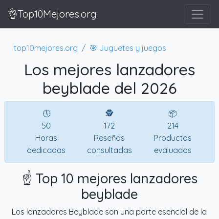
👌Top10Mejores.org
top10mejores.org
🎯 Juguetes y juegos
Los mejores lanzadores
beyblade del 2026
🕔
🕵
📦
50
172
214
Horas
Reseñas
Productos
dedicadas
consultadas
evaluados
☝️ Top 10 mejores lanzadores
beyblade
Los lanzadores Beyblade son una parte esencial de la