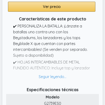
Ver precio
Características de este producto
✔️ PERSONALIZA LA BATALLA: ¡Lánzate a
batallas uno contra uno con los
Beystadiums, los lanzadores y los tops
Beyblade X que cuentan con partes
intercambiables! (Se venden por separado.
Sujeto a disponibilidad)
✔️ HOJAS INTERCAMBIABLES DE METAL
FUNDIDO AUTÉNTICO: Incluye top y lanzador
Beyblade X con diseño Takara Tomy: top
Rudder Phoenix 470LF de rotación derecha y
de tipo ataque con hoja de tipo resistencia.
Especificaciones técnicas
La hoja retiene a los oponentes y el piñón
Modelo
tiene un gran poder de aceleración
G2739ES0
✔️ PIEZAS FÁCILES DE ENSAMBLAR: La hoja, el