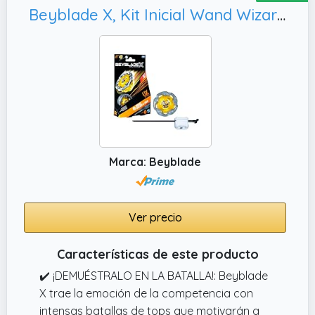
el trinquete y el piñón intercambiables de las
Beyblade X, Kit Inicial Wand Wizard 5-70DB UX con Top y Lanzador
peonzas Beyblade se montan y desmontan
en un rápido giro y dos clics para que estés
listo para lanzarte a la batalla de trompos de
juguete
Marca: Beyblade
Ver precio
Características de este producto
✔️ ¡DEMUÉSTRALO EN LA BATALLA!: Beyblade
X trae la emoción de la competencia con
intensas batallas de tops que motivarán a