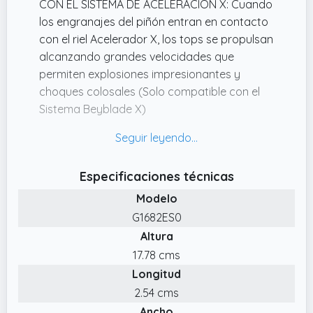
CON EL SISTEMA DE ACELERACIÓN X: Cuando
los engranajes del piñón entran en contacto
con el riel Acelerador X, los tops se propulsan
alcanzando grandes velocidades que
permiten explosiones impresionantes y
choques colosales (Solo compatible con el
Sistema Beyblade X)
✔️ DEFINE TU ESTILO DE COMBATE CON
BEYBLADE X: Vive la emoción de la
competencia con este dinámico top de
Especificaciones técnicas
batalla. Arma tus tops, carga tus lanzadores
Modelo
y.
G1682ES0
✔️ TOP DE TIPO EQUILIBRIO FORT HORNET R
Altura
760T CX DE ROTACIÓN DERECHA CON HOJA
DE TIPO EQUILIBRIO: Incluye top y lanzador
17.78 cms
Beyblade X con diseño Takara Tomy hechos
Longitud
con auténticas piezas de metal fundido.
2.54 cms
✔️ PIEZAS FÁCILES DE ENSAMBLAR: La hoja, el
Ancho