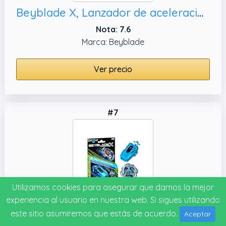
Beyblade X, Lanzador de aceleración Oficial
Nota: 7.6
Marca: Beyblade
Ver precio
#7
Utilizamos cookies para asegurar que damos la mejor
experiencia al usuario en nuestra web. Si sigues utilizando
Beyblade X, Set Premium de Lanzador con Cuerda y Top Cobalt Dragoon 2-60C de rotación Izquierda
este sitio asumiremos que estás de acuerdo.
Aceptar