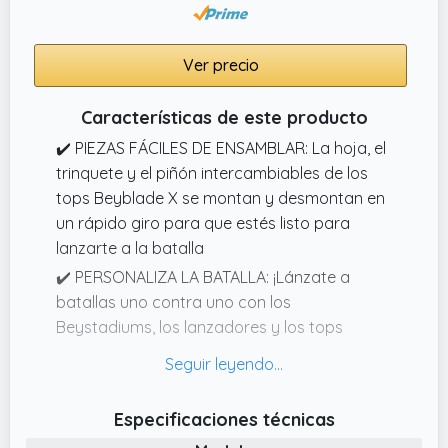
Ver precio
Características de este producto
✔️ PIEZAS FÁCILES DE ENSAMBLAR: La hoja, el
trinquete y el piñón intercambiables de los
tops Beyblade X se montan y desmontan en
un rápido giro para que estés listo para
lanzarte a la batalla
✔️ PERSONALIZA LA BATALLA: ¡Lánzate a
batallas uno contra uno con los
Beystadiums, los lanzadores y los tops
Beyblade X que cuentan con partes
intercambiables! (Se venden por separado.
Sujeto a disponibilidad)
Especificaciones técnicas
✔️ DEFINE TU ESTILO DE COMBATE CON