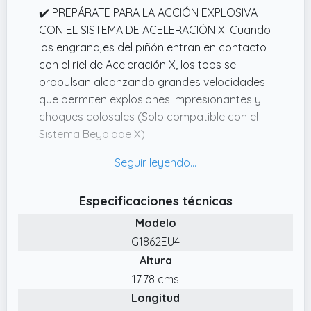
✔️ PREPÁRATE PARA LA ACCIÓN EXPLOSIVA
explosión varía)
CON EL SISTEMA DE ACELERACIÓN X: Cuando
los engranajes del piñón entran en contacto
con el riel de Aceleración X, los tops se
propulsan alcanzando grandes velocidades
que permiten explosiones impresionantes y
choques colosales (Solo compatible con el
Sistema Beyblade X)
✔️ DEMUÉSTRALO EN LA BATALLA CON
BEYBLADE X: Disfruta la emoción de la
competencia con este dinámico top de
Especificaciones técnicas
batalla. Arma tus tops, carga tus lanzadores
Modelo
y.
G1862EU4
✔️ 3 PIEZAS FÁCILES DE ENSAMBLAR: La hoja,
Altura
el trinquete y el piñón intercambiables de los
tops Beyblade X se montan y desmontan en
17.78 cms
un rápido giro y dos clics para que estés listo
Longitud