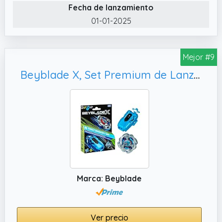
de los ganchos de lanzamiento redistribuido
Fecha de lanzamiento
en el borde exterior de la hoja de batalla
01-01-2025
✔️ HOJAS INTERCAMBIABLES DE METAL
FUNDIDO: Incluye top y lanzador Beyblade X
con diseño Takara Tomy hechos con
Mejor #9
auténticas piezas de metal fundido: top tipo
Beyblade X, Set Premium de Lanzador con Cuerda y Top Cobalt Dragoon 2-60C de rotación Izquierda
resistencia de rotación derecha Wand
Wizard 570DB UX La hoja y el piñón generan
una poderosa fuerza centrífuga para
extender el tiempo de rotación
✔️ PIEZAS FÁCILES DE ENSAMBLAR: La hoja, el
trinquete y el piñón intercambiables de los
tops Beyblade se montan y desmontan en
un rápido giro y dos clics para que estés listo
Marca: Beyblade
para lanzarte a la batalla
Ver precio