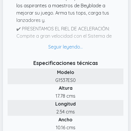
los aspirantes a maestros de Beyblade a
mejorar su juego. Arma tus tops, carga tus
lanzadores y.
✔️ PRESENTAMOS EL RIEL DE ACELERACIÓN:
Compite a gran velocidad con el Sistema de
Aceleración X. Cuando los engranajes del
piñón entran en contacto con el riel de
Aceleración X, los tops se propulsan
Especificaciones técnicas
alcanzando grandes velocidades que
Modelo
permiten explosiones impresionantes y
choques colosales (Solo compatible con el
G1537ES0
Sistema Beyblade X)
Altura
✔️ LOS TOPS UX EXPANDEN LAS
17.78 cms
POSIBILIDADES ESTRATÉGICAS: Beyblade X
Longitud
expande tus posibilidades estratégicas con
2.54 cms
los tops UX que han sido diseñados con
Ancho
hojas con habilidades únicas y con el metal
10.16 cms