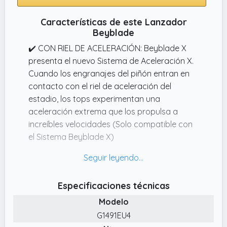
Características de este Lanzador
Beyblade
✔️ CON RIEL DE ACELERACIÓN: Beyblade X
presenta el nuevo Sistema de Aceleración X.
Cuando los engranajes del piñón entran en
contacto con el riel de aceleración del
estadio, los tops experimentan una
aceleración extrema que los propulsa a
increíbles velocidades (Solo compatible con
el Sistema Beyblade X)
✔️ ¡DEMUÉSTRALO EN LA BATALLA!: Beyblade
X trae la emoción de la competencia con
intensas batallas de tops que motivarán a
Especificaciones técnicas
los aspirantes a maestros de Beyblade a
Modelo
mejorar su juego. Arma tu top, carga tu
lanzador y.
G1491EU4