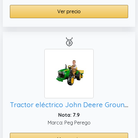
Ver precio
🥉
Tractor eléctrico John Deere Ground Force para niños de Peg Perego 12 voltios con remolque
Nota: 7.9
Marca: Peg Perego