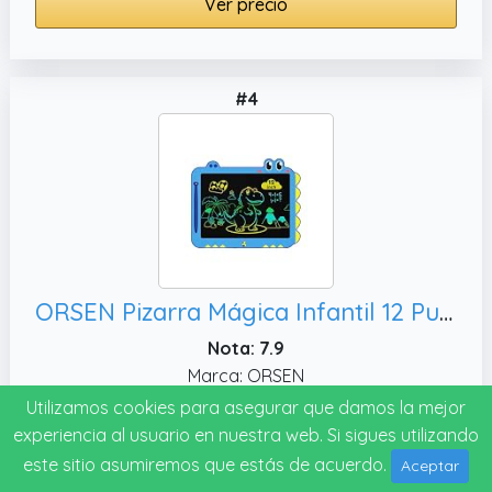
Ver precio
#4
ORSEN Pizarra Mágica Infantil 12 Pulgadas, Regalos de Cumpleaños para Niños de 3-8 Años (Azul)
Nota: 7.9
Marca: ORSEN
Utilizamos cookies para asegurar que damos la mejor
Ver precio
experiencia al usuario en nuestra web. Si sigues utilizando
este sitio asumiremos que estás de acuerdo.
Aceptar