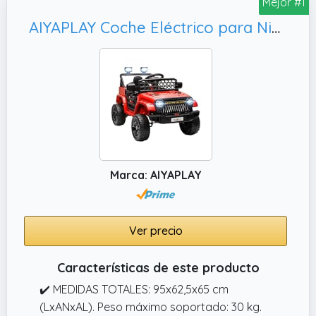
Mejor #1
AIYAPLAY Coche Eléctrico para Niños de +3 Años Coche Eléctrico Infantil de Batería 12V con Mando a Distancia Velocidad Ajustable USB Faros Bocina Rojo
Marca: AIYAPLAY
Ver precio
Características de este producto
✔️ MEDIDAS TOTALES: 95x62,5x65 cm
(LxANxAL). Peso máximo soportado: 30 kg.