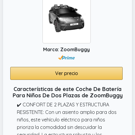
conducción estable sobre hierba, grava o
asfalto.
✔️ Batería de Larga Duración y Regalo Ideal
para Ocasiones Especiales: Con una
autonomía de 45 minutos y una velocidad
máxima de 35 km/h, este coche eléctrico
infantil es perfecto para paseos diarios. Su
Marca: ZoomBuggy
capacidad de carga de hasta 31 kg lo hace
adecuado para niños de 3 a 8 años.
Ver precio
Características de este Coche De Batería
Para Niños De Dos Plazas de ZoomBuggy
✔️ CONFORT DE 2 PLAZAS Y ESTRUCTURA
RESISTENTE: Con un asiento amplio para dos
niños, este vehículo eléctrico para niños
prioriza la comodidad sin descuidar la
seguridad. La estructura robusta y los