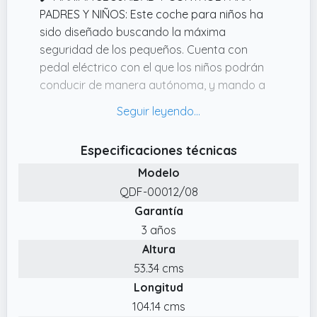
PADRES Y NIÑOS: Este coche para niños ha
sido diseñado buscando la máxima
seguridad de los pequeños. Cuenta con
pedal eléctrico con el que los niños podrán
conducir de manera autónoma, y mando a
distancia 2.4G, para que los padres puedan
tomar el control del coche para garantizar
un mayor control y seguridad.
Especificaciones técnicas
✔️ DIVERSIÓN ININTERRUMPIDA: Gracias a sus
Modelo
dos motores y a su batería 12 V de larga
QDF-00012/08
duración este coche para bebe está
Garantía
diseñado para mantener la emoción en
marcha durante largos periodos. Con una
3 años
velocidad máxima de 5km/h, es ideal para
Altura
que los niños exploren tanto en interiores
53.34 cms
como al aire libre, asegurando aventuras
Longitud
llenas de energía sin pausas inesperadas
104.14 cms