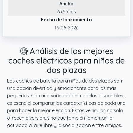
✔️ SISTEMA MULTIMEDIA: Nuestro coche
Ancho
eléctrico Terrakid, está equipado con toma
63.5 cms
USB, pantalla de encendido, función
Fecha de lanzamiento
Bluetooth y radio FM, gracias a esto los niños
13-06-2026
podrán disfrutar de sus canciones favoritas
mientras conducen aumentando así la
diversión. Las luces y la música integradas
🧐 Análisis de los mejores
añaden emoción, haciendo que cada
coches eléctricos para niños de
trayecto se sienta como una aventura
dos plazas
mágica
✔️ EXPERIENCIA DE CONDUCCIÓN AUTÉNTICA:
Los coches de batería para niños de dos plazas son
Con su diseño Mercedes Benz AMG G63, este
una opción divertida y emocionante para los más
coche eléctrico para niños de 3 a 6 años,
pequeños. Con una variedad de modelos disponibles,
ofrece una experiencia de conducción
es esencial comparar las características de cada uno
realista que hará que los más pequeños se
para hacer la mejor elección. Estos vehículos no solo
sientan verdaderos conductores. Su aspecto
ofrecen diversión, sino que también fomentan la
elegante y sus sonidos realistas convierten
actividad al aire libre y la socialización entre amigos.
cada paseo en una emocionante aventura