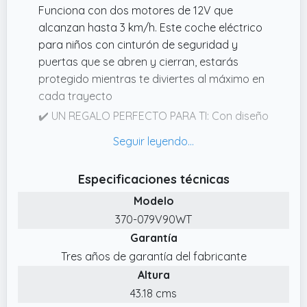
Funciona con dos motores de 12V que
alcanzan hasta 3 km/h. Este coche eléctrico
para niños con cinturón de seguridad y
puertas que se abren y cierran, estarás
protegido mientras te diviertes al máximo en
cada trayecto
✔️ UN REGALO PERFECTO PARA TI: Con diseño
oficial Audi TT RS, gran realismo y funciones
divertidas, este coche eléctrico es el regalo
ideal para tu cumpleaños o cualquier
Especificaciones técnicas
ocasión especial. Estimula tu imaginación y
Modelo
crea recuerdos únicos
370-079V90WT
✔️ MÚSICA Y FUNCIONES DIVERTIDAS: Disfruta
Garantía
de canciones incorporadas, conexión
MP3/USB, claxon y faros que se encienden.
Tres años de garantía del fabricante
Cada paseo será más emocionante con
Altura
música, luces y detalles que imitan a un
43.18 cms
coche real