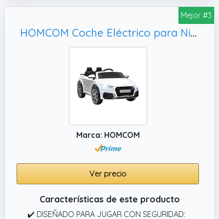
Mejor #3
HOMCOM Coche Eléctrico para Niños de 3+ Años Audi TT Eléctrico Infantil 12V con Velocidad 3 km/h Mando a Distancia Música Luces Doble Apertura de Puerta 102x60x44 cm Blanco
Marca: HOMCOM
Ver precio
Características de este producto
✔️ DISEÑADO PARA JUGAR CON SEGURIDAD: