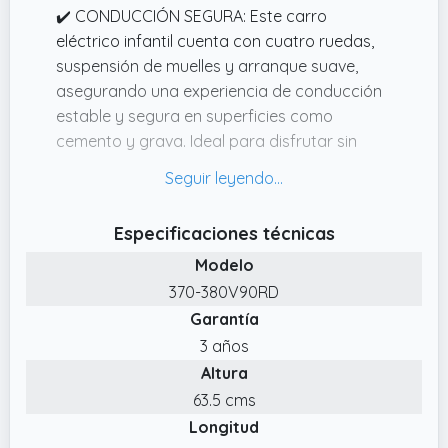
✔️ CONDUCCIÓN SEGURA: Este carro
eléctrico infantil cuenta con cuatro ruedas,
suspensión de muelles y arranque suave,
asegurando una experiencia de conducción
estable y segura en superficies como
cemento y grava. Ideal para disfrutar sin
preocupaciones
✔️ DOS MODOS DE CONDUCCIÓN: Los niños
pueden conducir el coche eléctrico por sí
Especificaciones técnicas
mismos con dos velocidades manuales,
Modelo
mientras que los padres pueden tomar el
370-380V90RD
control mediante el mando a distancia 2.4G,
Garantía
con velocidad ajustables (35 km/h),lo que lo
hace ideal para principiantes o conductores
3 años
menos seguros
Altura
✔️ MOTOR POTENTE: Este coche eléctrico
63.5 cms
para niños de 12V cuenta con dos motores
Longitud