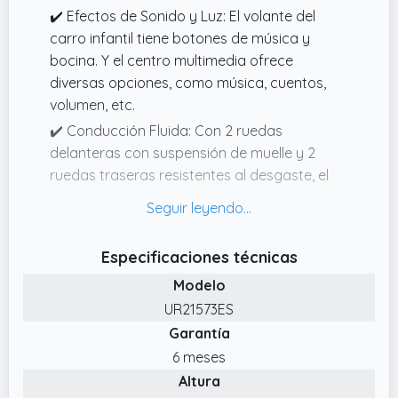
✔️ Efectos de Sonido y Luz: El volante del
carro infantil tiene botones de música y
bocina. Y el centro multimedia ofrece
diversas opciones, como música, cuentos,
volumen, etc.
✔️ Conducción Fluida: Con 2 ruedas
delanteras con suspensión de muelle y 2
ruedas traseras resistentes al desgaste, el
vehículo eléctrico se desliza sin esfuerzo por
diversas superficies de camino, como
asfalto, cemento, caucho y madera. Al
Especificaciones técnicas
mismo tiempo, la función de
Modelo
arranque/parada lenta agrega seguridad.
UR21573ES
✔️ Caja Volquete Eléctrico: Este tractor
Garantía
eléctrico de 24V 9AH tiene una caja volquete
trasera real. Por un lado, se pueden
6 meses
acomodar juguetes, arena, nieve u hojas
Altura