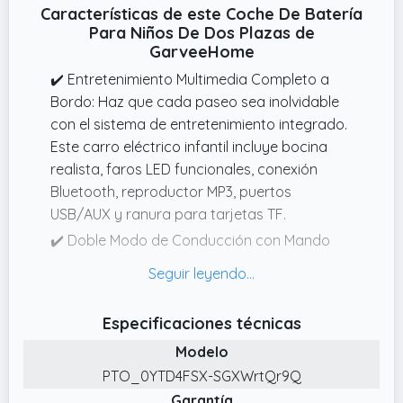
Características de este Coche De Batería
Para Niños De Dos Plazas de
GarveeHome
✔️ Entretenimiento Multimedia Completo a
Bordo: Haz que cada paseo sea inolvidable
con el sistema de entretenimiento integrado.
Este carro eléctrico infantil incluye bocina
realista, faros LED funcionales, conexión
Bluetooth, reproductor MP3, puertos
USB/AUX y ranura para tarjetas TF.
✔️ Doble Modo de Conducción con Mando
Parental 2.4G: La seguridad y la diversión se
combinan gracias a sus 2 modos de
conducción: los niños pueden conducir de
Especificaciones técnicas
forma autónoma con el volante y el pedal,
Modelo
mientras que los padres pueden tomar el
control mediante el mando parental 2.4G con
PTO_0YTD4FSX-SGXWrtQr9Q
un alcance de hasta 20 metros. Este quad
Garantía