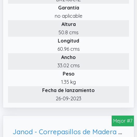
suave y y apretable unicornio mecedora que
Garantía
será el juguete perfecto para cualquier
no aplicable
guardería o sala de juegos!
Altura
50.8 cms
Longitud
60.96 cms
Ancho
33.02 cms
Peso
1.35 kg
Fecha de lanzamiento
26-09-2023
Mejor #7
Janod - Correpasillos de Madera Panda - Multidireccional 360° - Desarrolla el Equilibrio - Incluye Caja de Almacenamiento - A Partir de 1 Año, J08052