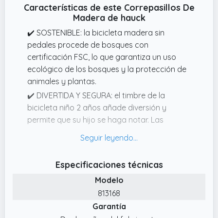
Características de este Correpasillos De
Madera de hauck
✔️ SOSTENIBLE: la bicicleta madera sin
pedales procede de bosques con
certificación FSC, lo que garantiza un uso
ecológico de los bosques y la protección de
animales y plantas.
✔️ DIVERTIDA Y SEGURA: el timbre de la
bicicleta niño 2 años añade diversión y
permite que su hijo se haga notar. Las
empuñaduras de goma con topes
proporcionan un buen agarre.
✔️ NEUMÁTICOS DE AIRE: las ruedas de 12
Especificaciones técnicas
pulgadas de la bici sin pedales niño 2 años
Modelo
proporcionan una conducción amortiguada
813168
en cualquier superficie. Las válvulas son
Garantía
accesibles y cómodas de inflar.