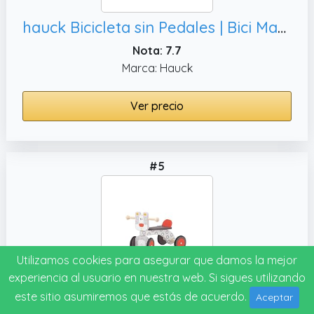
hauck Bicicleta sin Pedales | Bici Madera Certificada FSC® - Correpasillos Bebe a partir de 24 Meses - Sillín Ajustable - Ruedas Neumáticas 12 Pulgadas - Timbre - Turtle
Nota: 7.7
Marca: Hauck
Ver precio
#5
Utilizamos cookies para asegurar que damos la mejor
experiencia al usuario en nuestra web. Si sigues utilizando
este sitio asumiremos que estás de acuerdo.
Aceptar
Jaguar Baby Buggy | Trudi by Sevi | Correpasillos mecedores para niños. Primeros años. Juegos de Madera sevi | 33 x 41 x 52cm | Ride-on Toys | Modelo 83040