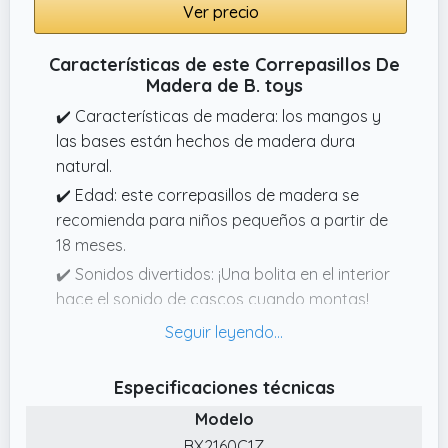
Ver precio
Características de este Correpasillos De
Madera de B. toys
✔️ Características de madera: los mangos y
las bases están hechos de madera dura
natural.
✔️ Edad: este correpasillos de madera se
recomienda para niños pequeños a partir de
18 meses.
✔️ Sonidos divertidos: ¡Una bolita en el interior
hace el sonido de cascos cuando montas!
(No se requieren baterías).
✔️ Diseño amigable para niños: Este juguete
mecedora tiene un cómodo asiento y suaves
Especificaciones técnicas
asas fáciles de sostener.
Modelo
✔️ Unicornio Mecedora: ¡Conoce a Cleo, un
BX2160C1Z