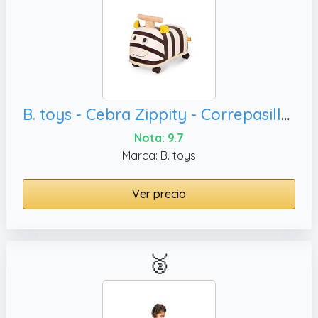
B. toys - Cebra Zippity - Correpasillos Cebra - Juguete correpasillos para niños pequeños - Asiento blando - Juguete de madera - 18 meses+
Nota: 9.7
Marca: B. toys
Ver precio
🥈