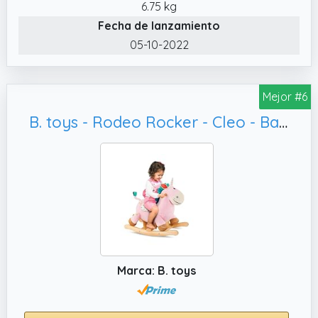
6.75 kg
✔️ CARACTERÍSTICAS: Dimensiones del
Fecha de lanzamiento
juguete: 66 cm de largo x 32,5 cm de ancho x
05-10-2022
38,5 cm de alto. Material/es utilizado/s:
madera, metal y plástico.
Mejor #6
B. toys - Rodeo Rocker - Cleo - Balancín Unicornio - Juguete balancín Unicornio - Correpasillos de Madera - Juguete clásico para niños - 18 Meses+
Marca: B. toys