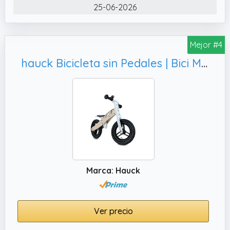
también ayuda a desarrollar la coordinación
25-06-2026
motora de los más peques. Además, es
perfecto para practicar caminando.
Mejor #4
hauck Bicicleta sin Pedales | Bici Madera Certificada FSC® - Correpasillos Bebe a partir de 24 Meses - Sillín Ajustable - Ruedas Neumáticas 12 Pulgadas - Timbre - Zebra
Marca: Hauck
Ver precio