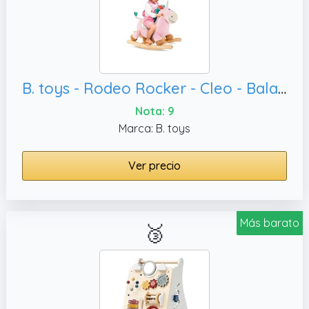
B. toys - Rodeo Rocker - Cleo - Balancín Unicornio - Juguete balancín Unicornio - Correpasillos de Madera - Juguete clásico para niños - 18 Meses+
Nota: 9
Marca: B. toys
Ver precio
Más barato
🥉