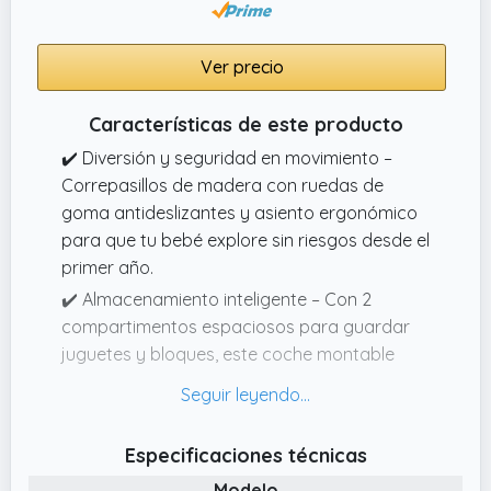
Ver precio
Características de este producto
✔️ Diversión y seguridad en movimiento –
Correpasillos de madera con ruedas de
goma antideslizantes y asiento ergonómico
para que tu bebé explore sin riesgos desde el
primer año.
✔️ Almacenamiento inteligente – Con 2
compartimentos espaciosos para guardar
juguetes y bloques, este coche montable
ayuda a mantener el orden y fomenta
hábitos de organización.
✔️ Diseño escandinavo elegante – Colores
Especificaciones técnicas
suaves, esquinas redondeadas y estilo
Modelo