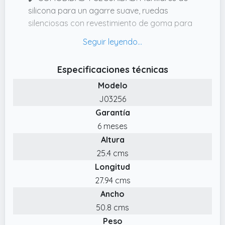
silicona para un agarre suave, ruedas
silenciosas con revestimiento de goma para
rodar por cualquier superficie.
✔️ EL PODER DEL JUEGO: Con colecciones
atrevidas e innovadoras, Janod acompaña a
Especificaciones técnicas
los niños en la aventura más bonita: ¡crecer!
Modelo
Bonitos juguetes para aprender sin darse
J03256
cuenta, explorar el mundo, soñar y
Garantía
compartir... ¡Bien jugado!
6 meses
✔️ UN TRICICLO PARA LOS PRIMEROS PASOS:
Altura
Triciclo de madera de 3 ruedas para
acompañar al bebé en sus primeras
25.4 cms
exploraciones y desarrollar su equilibrio.
Longitud
✔️ CARACTERÍSTICAS: 1 triciclo de madera
27.94 cms
FSC, 3 ruedas estables, asas de silicona,
Ancho
pegatinas incluidas. A partir de 12 meses.
50.8 cms
Peso