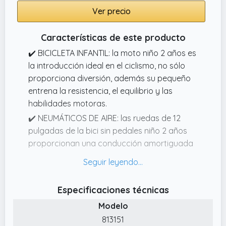
Ver precio
Características de este producto
✔️ BICICLETA INFANTIL: la moto niño 2 años es
la introducción ideal en el ciclismo, no sólo
proporciona diversión, además su pequeño
entrena la resistencia, el equilibrio y las
habilidades motoras.
✔️ NEUMÁTICOS DE AIRE: las ruedas de 12
pulgadas de la bici sin pedales niño 2 años
proporcionan una conducción amortiguada
en cualquier superficie. Las válvulas son
accesibles y cómodas de inflar.
✔️ ULTRALIGERA: gracias a los huecos
Especificaciones técnicas
integrados en el armazón y a su peso ligero,
Modelo
podrá transportar fácilmente la bicicleta de
813151
equilibrio 2 años cuando su hijo ya no quiera