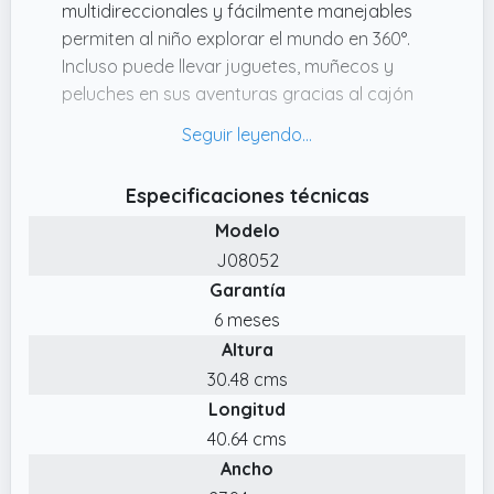
multidireccionales y fácilmente manejables
permiten al niño explorar el mundo en 360°.
Incluso puede llevar juguetes, muñecos y
peluches en sus aventuras gracias al cajón
de almacenamiento que tiene en la parte
trasera.
✔️ COMODIDAD Y SEGURIDAD: Incluye unas
Especificaciones técnicas
asas ergonómicas adaptadas para sus
Modelo
pequeñas manitas y cuatro protectores de
J08052
esquinas de silicona para proteger muebles
Garantía
y paredes de los posibles choques.
6 meses
✔️ RUMBO A LA AUTONOMÍA: este simpático
Altura
panda de madera ayudará al niño de 12
meses a 3 años a mantener el equilibrio y
30.48 cms
controlar su estabilidad para alcanzar a su
Longitud
propio ritmo un buen desarrollo psicomotriz
40.64 cms
✔️ DISEÑO FRANCIA: Los juguetes Janod se
Ancho
diseñan en Francia, en el departamento de