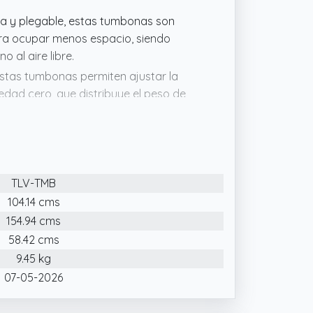
ra y plegable, estas tumbonas son
ara ocupar menos espacio, siendo
o al aire libre.
as tumbonas permiten ajustar la
vedad cero, que distribuye el peso de
ando una experiencia de relajación
arco de acero recubierto con pintura
 un peso considerable sin deformarse.
TLV-TMB
ejor adaptación al cuerpo y mayor
104.14 cms
154.94 cms
 de malla textilene es altamente
tilación en climas cálidos. Además, es
58.42 cms
su mantenimiento y prolonga su
9.45 kg
07-05-2026