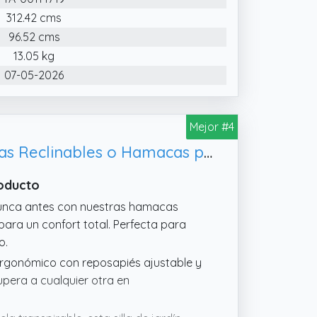
312.42 cms
96.52 cms
13.05 kg
07-05-2026
Mejor #4
Pincho Tumbona Jardin Exterior Plegable de Gravedad Cero - Pack 2 Sillas Reclinables o Hamacas para Playa, Ligeras y Cómodas (Beige con Mesa Plegable)
roducto
unca antes con nuestras hamacas
ara un confort total. Perfecta para
o.
 ergonómico con reposapiés ajustable y
upera a cualquier otra en