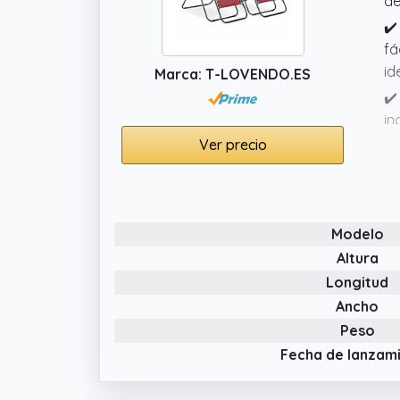
de
✔️
fá
id
Marca: T-LOVENDO.ES
✔️
in
ma
Ver precio
óp
✔️
an
Modelo
El
co
Altura
Longitud
✔️
tr
Ancho
re
Peso
du
Fecha de lanzam