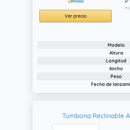
✔️
ex
ba
Ver precio
✔️
co
✔️
Modelo
di
Altura
tr
Longitud
Ancho
Peso
Fecha de lanzam
Tumbona Reclinable A