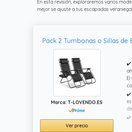
En esta revisión, exploraremos varios mode
mejor se ajuste a tus escapadas veraniega
✔️
an
El
co
✔️
es
Marca: T-LOVENDO.ES
de
✔️
fá
Ver precio