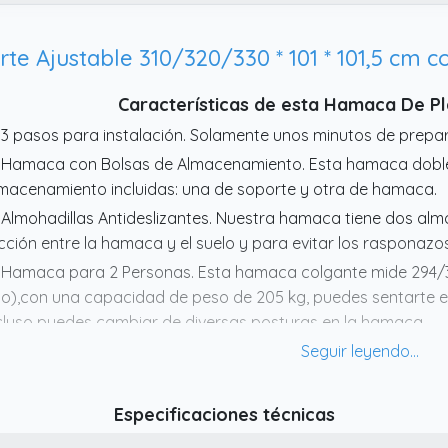
Características de esta Hamaca De P
 3 pasos para instalación. Solamente unos minutos de prepar
 Hamaca con Bolsas de Almacenamiento. Esta hamaca doble
macenamiento incluidas: una de soporte y otra de hamaca.
 Almohadillas Antideslizantes. Nuestra hamaca tiene dos almo
icción entre la hamaca y el suelo y para evitar los rasponazos
 Hamaca para 2 Personas. Esta hamaca colgante mide 294/30
to),con una capacidad de peso de 205 kg, puedes sentarte 
cluso puedes cambiar de diversas posturas en la hamaca.
 Soporte Ajustable. Teniendo en cuenta diferentes alturas de 
ustable para su comodidad.
Especificaciones técnicas