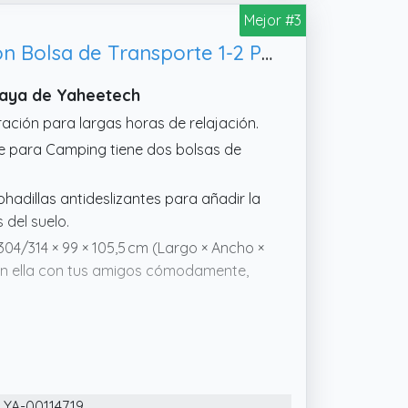
Mejor #3
Yaheetech Hamaca con Soporte Ajustable 310/320/330 * 101 * 101,5 cm con Bolsa de Transporte 1-2 Personas Carga 200kg Hamaca para Playa Patio Jardin
laya de Yaheetech
ación para largas horas de relajación.
 para Camping tiene dos bolsas de
hadillas antideslizantes para añadir la
 del suelo.
4/314 × 99 × 105,5 cm (Largo × Ancho ×
en ella con tus amigos cómodamente,
usuarios, la longitud del soporte es
YA-00114719