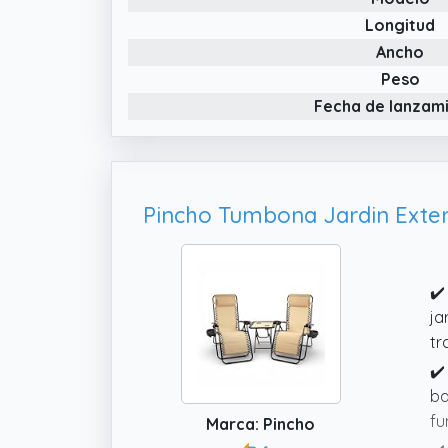
Longitud
Ancho
Peso
Fecha de lanzam
✔️
ja
tr
✔️
ba
fu
Marca: Pincho