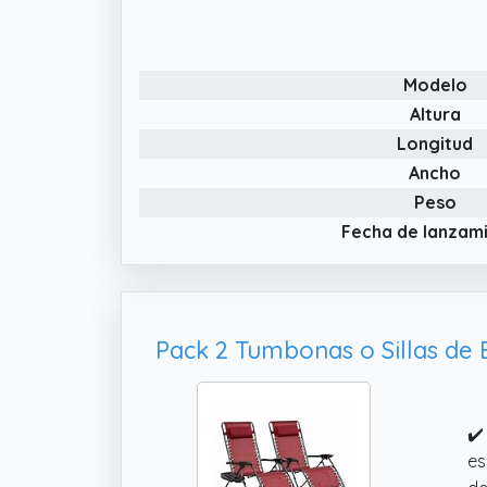
id
✔️
in
Modelo
ma
óp
Altura
Longitud
✔️
tr
Ancho
re
Peso
du
Fecha de lanzam
✔️
es