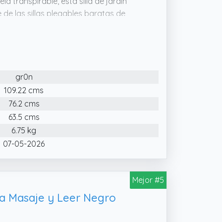
a transpirable, esta silla de jardín
 de las sillas plegables baratas de
ble combina versatilidad y diseño. Úsala
 en terrazas y patios.
para adulto es ligera y compacta,
gr0n
ing o sillas terraza exterior. Fácil de
109.22 cms
76.2 cms
63.5 cms
6.75 kg
07-05-2026
Mejor #5
a Masaje y Leer Negro