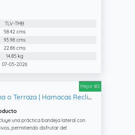
o al aire libre.
as tumbonas permiten ajustar la
vedad cero, que distribuye el peso de
TLV-TMB
ando una experiencia de relajación
58.42 cms
93.98 cms
 de malla textilene es altamente
tilación en climas cálidos. Además, es
22.86 cms
su mantenimiento y prolonga su
14.85 kg
07-05-2026
Mejor #2
Pack 2 Tumbonas o Sillas de Exterior Plegables para jardín | Playa | Piscina o Terraza | Hamacas Reclinables Camping con Portavasos y Reposacabezas | Hasta 150kg | Silla plegable playa o Tumbona
roducto
ye una práctica bandeja lateral con
ivos, permitiendo disfrutar del