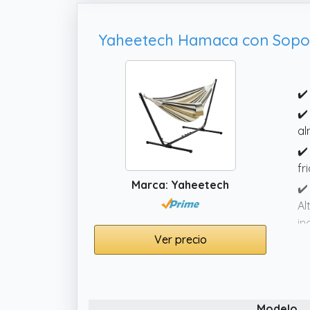
✔️
✔️
al
✔️
fr
Marca: Yaheetech
✔️
Al
in
Ver precio
✔️
aj
Modelo