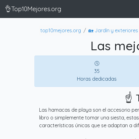
👌Top10Mejores.org
top10mejores.org
🏡 Jardín y exteriores
Las mej
🕔
35
Horas dedicadas
☝️
Las hamacas de playa son el accesorio perf
libro o simplemente tomar una siesta, est
características únicas que se adaptan a di