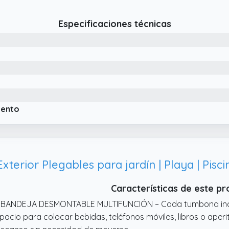
eales para llevar a la playa, el camping o cualquier otro entorn
 DISEÑO RECLINABLE CON POSICIÓN DE GRAVEDAD CERO – Est
Especificaciones técnicas
clinación a diferentes ángulos, incluyendo la posición de gra
nera uniforme y reduce la presión en la espalda, proporcion
tima.
 TELA TRANSPIRABLE Y RESISTENTE A LA INTEMPERIE – El tejido
anspirable, evitando el sobrecalentamiento y asegurando ven
sistente al agua, los rayos UV y la humedad, lo que facilita 
rabilidad.
iento
Características de este p
 BANDEJA DESMONTABLE MULTIFUNCIÓN – Cada tumbona inclu
pacio para colocar bebidas, teléfonos móviles, libros o aperit