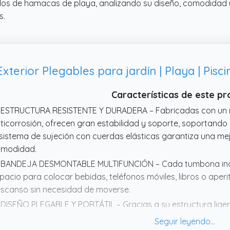
los de hamacas de playa, analizando su diseño, comodidad y
s.
Características de este p
 ESTRUCTURA RESISTENTE Y DURADERA – Fabricadas con un m
ticorrosión, ofrecen gran estabilidad y soporte, soportando
 sistema de sujeción con cuerdas elásticas garantiza una m
modidad.
 BANDEJA DESMONTABLE MULTIFUNCIÓN – Cada tumbona inclu
pacio para colocar bebidas, teléfonos móviles, libros o aperit
scanso sin necesidad de moverse.
 DISEÑO PLEGABLE Y PORTÁTIL – Gracias a su estructura lige
ciles de transportar y almacenar. Se pliegan en segundos p