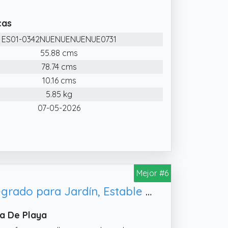
cas
ES01-0342NUENUENUENUE0731
55.88 cms
78.74 cms
10.16 cms
5.85 kg
07-05-2026
Mejor #6
Acomoda Textil – Hamaca Plegable con Respaldo Reclinable y Cojín Integrado para Jardín, Estable y de Fácil Almacenaje Ideal para Exterior (Rosa)
a De Playa