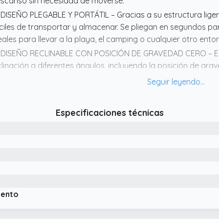
scanso sin necesidad de moverse.
 DISEÑO PLEGABLE Y PORTÁTIL – Gracias a su estructura lige
ciles de transportar y almacenar. Se pliegan en segundos p
eales para llevar a la playa, el camping o cualquier otro entorn
 DISEÑO RECLINABLE CON POSICIÓN DE GRAVEDAD CERO – Est
clinación a diferentes ángulos, incluyendo la posición de gra
nera uniforme y reduce la presión en la espalda, proporcion
tima.
 ESTRUCTURA RESISTENTE Y DURADERA – Fabricadas con un m
Especificaciones técnicas
ticorrosión, ofrecen gran estabilidad y soporte, soportando
 sistema de sujeción con cuerdas elásticas garantiza una m
modidad.
 TELA TRANSPIRABLE Y RESISTENTE A LA INTEMPERIE – El tejido
anspirable, evitando el sobrecalentamiento y asegurando ven
sistente al agua, los rayos UV y la humedad, lo que facilita 
rabilidad.
iento