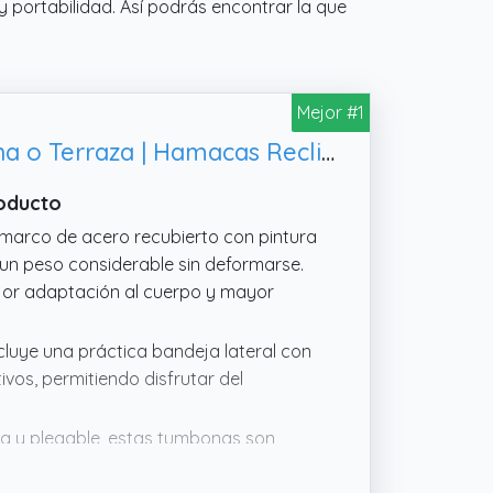
 portabilidad. Así podrás encontrar la que
Mejor #1
Pack 2 Tumbonas o Sillas de Exterior Plegables para jardín | Playa | Piscina o Terraza | Hamacas Reclinables Camping con Portavasos y Reposacabezas | Hasta 150kg | Silla plegable playa o Tumbona
roducto
arco de acero recubierto con pintura
 un peso considerable sin deformarse.
ejor adaptación al cuerpo y mayor
ye una práctica bandeja lateral con
ivos, permitiendo disfrutar del
ra y plegable, estas tumbonas son
ara ocupar menos espacio, siendo