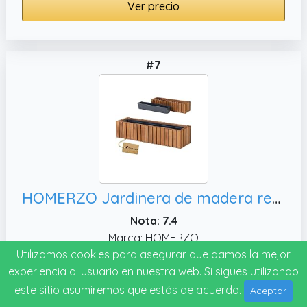
Ver precio
#7
HOMERZO Jardinera de madera rectangular para flores – marrón impregnado, 86x23 H20)
Nota: 7.4
Marca: HOMERZO
Utilizamos cookies para asegurar que damos la mejor
experiencia al usuario en nuestra web. Si sigues utilizando
Ver precio
este sitio asumiremos que estás de acuerdo.
Aceptar