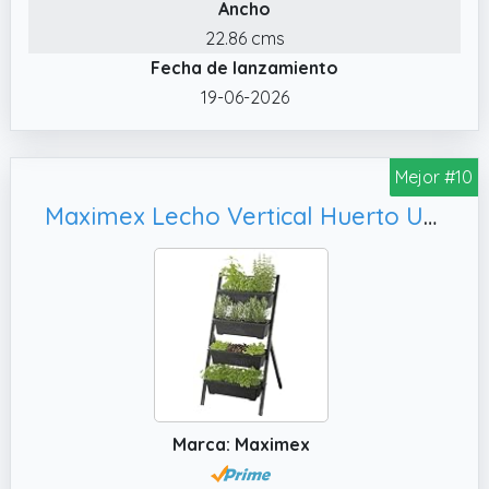
Ancho
cosechas de los cultivos y ofreciendo a los
cultivadores urbanos de hortalizas una
22.86 cms
forma versátil de crear exuberantes
Fecha de lanzamiento
espacios verdes incluso en áreas reducidas.
19-06-2026
✔️ Solución compacta para cultivos: La torre
de cultivo vertical permite plantar varios
Mejor #10
cultivos, lo que la hace ideal para
apartamentos pequeños o espacios
Maximex Lecho Vertical Huerto Urbano 4 Niveles inclinación Ajustable jardineras con Drenaje apilables 56.5 x 108 x 62 cm plástico Negro
exteriores limitados donde el uso eficiente
del espacio es crucial sin comprometer la
salud de las plantas ni su potencial de
rendimiento.
✔️ Diseño que ahorra espacio: El diseño
apilable de esta torre de cultivo para plantas
trepadoras permite plantar en varios niveles,
lo que permite cultivar diversas plantas
Marca: Maximex
verticalmente, ahorrando espacio en el suelo
y creando un atractivo espacio verde en