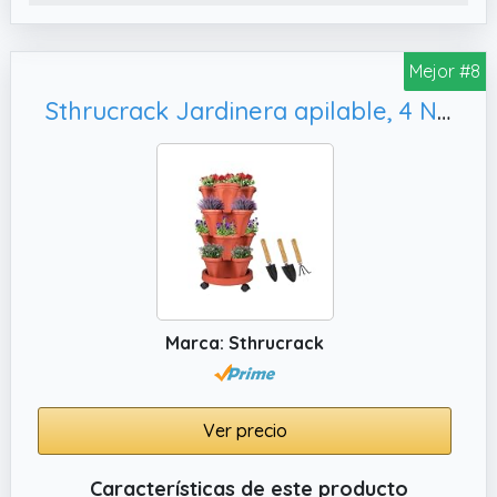
altura de 20 cm.
✔️ Diseño natural con carácter rústico: la
jardinera rectangular de madera de abeto
Mejor #8
impregnada de color marrón aporta calidez
Sthrucrack Jardinera apilable, 4 Niveles)
y naturalidad a cualquier espacio exterior.
Ideal para balcón, terraza o jardín, elegante
y atemporal.
Marca: Sthrucrack
Ver precio
Características de este producto