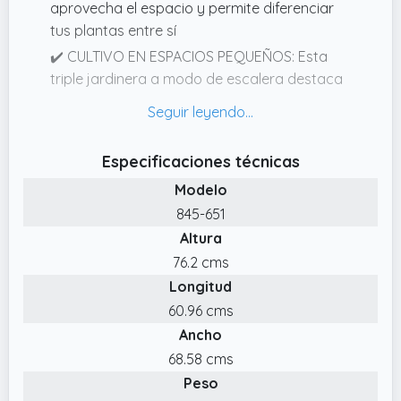
aprovecha el espacio y permite diferenciar
tus plantas entre sí
✔️ CULTIVO EN ESPACIOS PEQUEÑOS: Esta
triple jardinera a modo de escalera destaca
por su diseño elegante y decorativo y es
ideal para cualquier terraza, patio, jardín o
espacio pequeño. Perfecta para cultivar tus
Especificaciones técnicas
flores, frutas, vegetales, hierbas aromáticas
Modelo
y más
845-651
✔️ INTERIOR FORRADO DE MALLA GEOTEXTIL:
Altura
Las 3 jardineras están forradas con malla
geotextil que permite una buena ventilación
76.2 cms
y un buen drenaje, evitando que las raíces o
Longitud
cualquier piedrecita bloqueen los 3 orificios
60.96 cms
de drenaje que tiene cada una
Ancho
✔️ MEDIDAS TOTALES: 71x61x77 cm (LxANxAL).
68.58 cms
Medidas de cada maceta: 56x21x17 cm
Peso
(LxANxAL).