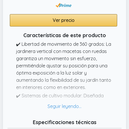
Ver precio
Características de este producto
✔️ Libertad de movimiento de 360 ​​grados: La
jardinera vertical con macetas con ruedas
garantiza un movimiento sin esfuerzo,
permitiéndole ajustar su posición para una
óptima exposición a la luz solar y
aumentando la flexibilidad de su jardín tanto
en interiores como en exteriores.
✔️ Sistemas de cultivo modular: Diseñada
como una jardinera apilable, la jardinera
vertical proporciona una estructura
adaptable para organizar las plantas
Especificaciones técnicas
verticalmente, facilitando el manejo y la