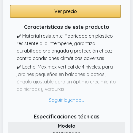
áreas reducidas.
Ver precio
✔️ Rendimiento duradero: Fabricada con
resina resistente a la intemperie de alta
Características de este producto
calidad, la jardinera vertical resiste las
✔️ Material resistente: Fabricado en plástico
inclemencias del tiempo como la lluvia, las
resistente a la intemperie, garantiza
heladas y el calor, proporcionando un
durabilidad prolongada y protección eficaz
funcionamiento fiable temporada tras
contra condiciones climáticas adversas
temporada. temporada, mejorando las
experiencias de jardinería en diversos climas
✔️ Lecho: Maximex vertical de 4 niveles, para
y ubicaciones al aire libre.
jardines pequeños en balcones o patios,
ángulo ajustable para un óptimo crecimiento
de hierbas y verduras
✔️ Dimensiones: Con medidas de 56.5x108x62
cm y jardineras de 49x14x20.5 cm, es para
maximizar espacios reducidos en áreas
Especificaciones técnicas
exteriores de cualquier tamaño
Modelo
✔️ Drenaje eficiente: Cada jardinera incluye 4