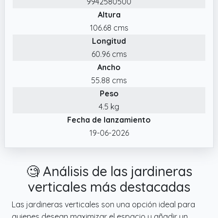
9942580500
orificios de drenaje que previenen el
Altura
encharcamiento, promoviendo un entorno
106.68 cms
saludable para el crecimiento de las plantas
Longitud
✔️ Diseño compacto: Maximiza el espacio
60.96 cms
disponible con su diseño vertical y apilable,
Ancho
para optimizar áreas de cultivo en balcones
y patios pequeños
55.88 cms
Peso
4.5 kg
Fecha de lanzamiento
19-06-2026
🧐 Análisis de las jardineras
verticales más destacadas
Las jardineras verticales son una opción ideal para
quienes desean maximizar el espacio y añadir un