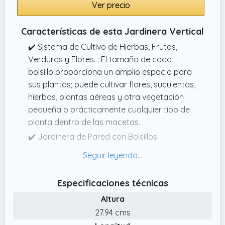
Ver precio
Características de esta Jardinera Vertical
✔️ Sistema de Cultivo de Hierbas, Frutas,
Verduras y Flores. : El tamaño de cada
bolsillo proporciona un amplio espacio para
sus plantas; puede cultivar flores, suculentas,
hierbas, plantas aéreas y otra vegetación
pequeña o prácticamente cualquier tipo de
planta dentro de las macetas.
✔️ Jardinera de Pared con Bolsillos
Colgantes. : Puede apilar varias macetas
verticalmente y colgarlas en una pared para
crear un muro verde vivo.
Especificaciones técnicas
✔️ Ahorro Espacio y Flexibilidad. : El diseño
Altura
montaje en pared optimiza el espacio
27.94 cms
vertical sin ocupar ninguna superficie suelo.