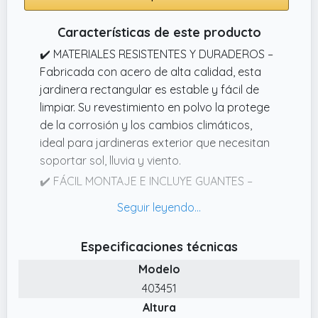
✔️ MATERIAL DE ALTA CALIDAD: Esta jardinera
para balcón está fabricada en polipropileno
Características de este producto
de alta calidad, con una resistencia superior
✔️ MATERIALES RESISTENTES Y DURADEROS –
a la corrosión química y al calor. La robusta
Fabricada con acero de alta calidad, esta
estructura y la resistencia al desgaste
jardinera rectangular es estable y fácil de
garantizarán que las macetas puedan
limpiar. Su revestimiento en polvo la protege
soportar el desgaste diario y las influencias
de la corrosión y los cambios climáticos,
del entorno exterior, proporcionando a las
ideal para jardineras exterior que necesitan
plantas un "lugar" estable y confiable para
soportar sol, lluvia y viento.
un uso a largo plazo sin daños
✔️ FÁCIL MONTAJE E INCLUYE GUANTES –
Esta jardinera vertical viene con
instrucciones claras para un montaje rápido
y sin complicaciones. Incluye un par de
Especificaciones técnicas
guantes para proteger tus manos mientras
Modelo
trabajas en tu huerto.
403451
✔️ VERSÁTIL Y DECORATIVA – Perfecta para
Altura
colocar macetas decorativas interior o