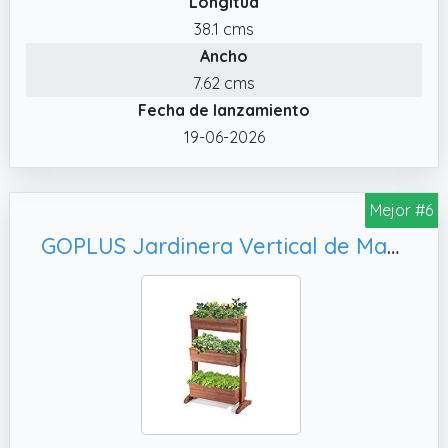
Longitud
✔️ Fácil Montaje. : Gracias al mecanismo de
38.1 cms
cierre a presión, el producto se puede
Ancho
instalar completamente sin herramientas:
simplemente presione los componentes
7.62 cms
hasta que encajen en su lugar.
Fecha de lanzamiento
✔️ Material de Alta Calidad. : Nuestras
19-06-2026
jardineras de pared están fabricadas con
material de PP duradero, resistente al calor y
Mejor #6
al frío, y respetuoso con el medio ambiente.
GOPLUS Jardinera Vertical de Madera de Abeto 3 Niveles, 71x38x105cm