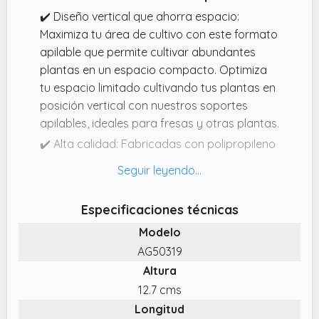
✔️ Diseño vertical que ahorra espacio:
Maximiza tu área de cultivo con este formato
apilable que permite cultivar abundantes
plantas en un espacio compacto. Optimiza
tu espacio limitado cultivando tus plantas en
posición vertical con nuestros soportes
apilables, ideales para fresas y otras plantas.
✔️ Alta calidad: Fabricadas con polipropileno
de primera calidad, nuestras macetas son
resistentes y resistentes a la decoloración y
las grietas.
Especificaciones técnicas
✔️ TRANSPIRABLE: Múltiples orificios de
Modelo
drenaje en la parte inferior de cada maceta
AG50319
para drenar el exceso de agua y garantizar
Altura
una buena circulación de aire alrededor de
las raíces.
12.7 cms
Longitud
✔️ Jardineras para interior/exterior: Nuestros