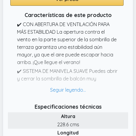
Características de este producto
✔️ CON ABERTURA DE VENTILACIÓN PARA
MÁS ESTABILIDAD La apertura contra el
viento en la parte superior de la sombrilla de
terraza garantiza una estabilidad aún
mayor, ya que el aire puede escapar hacia
arriba. ¡Que llegue el verano!
✔️ SISTEMA DE MANIVELA SUAVE Puedes abrir
y cerrar la sombrilla de balcón muy
fácilmente utilizando el sistema de manivela
integrado y de funcionamiento suave. La
dificil apertura del parasol de jardín ya es
Especificaciones técnicas
cosa del pasado.
Altura
✔️ SOMBRILLA CON PROTECCIÓN SOLAR La
228.6 cms
sombrilla de exterior Kingsleeve de 270 cm
Longitud
de ancho ofrece una extrema protección