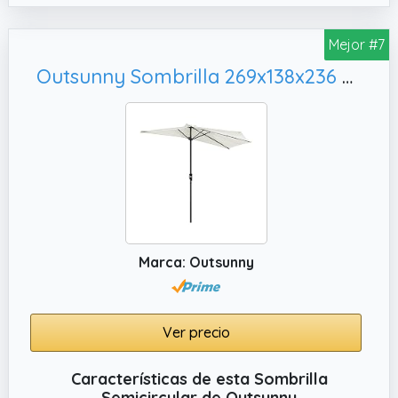
plástico y poliéster. Dimensiones: toldo: 9 pies
de largo x 52 pulgadas de ancho x 92
Mejor #7
pulgadas de alto.
Outsunny Sombrilla 269x138x236 cm Parasol de Jardín con Manivela y Forma Semicircular Tela Poliéster 180 g/m² para Exterior Terraza Patio Piscina Crema
✔️ Refugio y sombra: la tela de poliéster
duradera está hecha para soportar el clima,
por lo que puedes disfrutar de tu patio
trasero bajo el sol caluroso de verano o lluvia
llovizna. Además, un toldo ventilado permite
que el aire frío fluya libremente y mejora la
estabilidad, reduciendo los daños causados
por el viento.
Marca: Outsunny
Ver precio
Características de esta Sombrilla
Semicircular de Outsunny