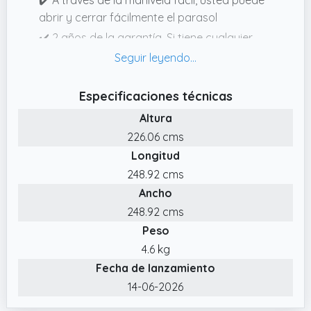
abrir y cerrar fácilmente el parasol
✔️ 2 años de la garantía. Si tiene cualquier
pregunta, por favor, diríjase al área de
preguntas frecuentes o contacte con
nosotros a través de info@angelliving.de.
Especificaciones técnicas
✔️ Material: acero y poliéster Peso: 4,6 kg
Altura
Hidrófugo (no impermeable) Dimensión de la
226.06 cms
sombrilla: 250 cm (Techo) x 235 cm (Altura)
Longitud
248.92 cms
Ancho
248.92 cms
Peso
4.6 kg
Fecha de lanzamiento
14-06-2026