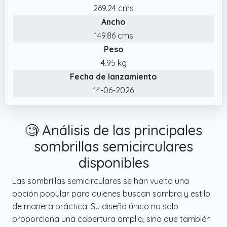
solar UV 80+, proporcionando una
269.24 cms
protección óptima bajo el sol incluso para
Ancho
niños o personas con piel sensible. ¡Así
149.86 cms
podrás disfrutar del verano y del sol!
Peso
✔️ PERFECTA PARA BALCONES Gracias a su
4.95 kg
especial diseño semicircular, la sombrilla
Fecha de lanzamiento
para balcón se adapta perfectamente a los
14-06-2026
balcones o terrazas más pequeños. La
forma semicircular permite colocar la
sombrilla directamente contra la pared.
🧐 Análisis de las principales
✔️ INCLUYE FUNDA PROTECTORA PARA
sombrillas semicirculares
SOMBRILLA Se incluye la funda protectora
disponibles
adecuada para tu sombrilla de jardín. Así tu
parasol estará siempre perfectamente
Las sombrillas semicirculares se han vuelto una
protegido de la suciedad, el viento y el mal
opción popular para quienes buscan sombra y estilo
tiempo.
de manera práctica. Su diseño único no solo
proporciona una cobertura amplia, sino que también