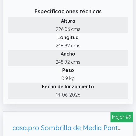
✔️ 2 años de la garantía. Si tiene cualquier
pregunta, por favor, diríjase al área de
Especificaciones técnicas
preguntas frecuentes o contacte con
Altura
nosotros a través de info@angelliving.de.
226.06 cms
Longitud
248.92 cms
Ancho
248.92 cms
Peso
0.9 kg
Fecha de lanzamiento
14-06-2026
Mejor #9
casa.pro Sombrilla de Media Pantalla Eger Sombrilla Terraza Exterior con Manivela Parasol Semicircular para Jardín Acero Tejido 100% Poliéster 160 g/m² 300 x 150 x 230 cm Beige