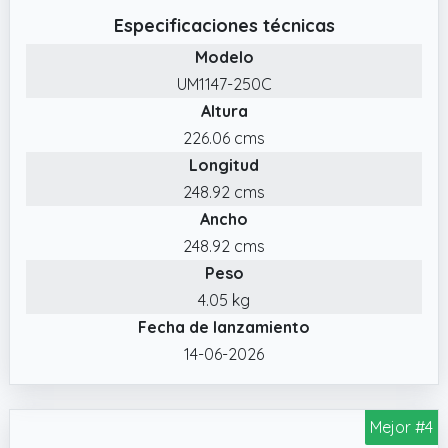
abrir y cerrar fácilmente el parasol
Especificaciones técnicas
✔️ La sombrilla es la sombra perfecta para el
Modelo
balcón, la playa, el jardín o la terraza. (no
UM1147-250C
incluye la base de sombrilla)
Altura
226.06 cms
Longitud
248.92 cms
Ancho
248.92 cms
Peso
4.05 kg
Fecha de lanzamiento
14-06-2026
Mejor #4