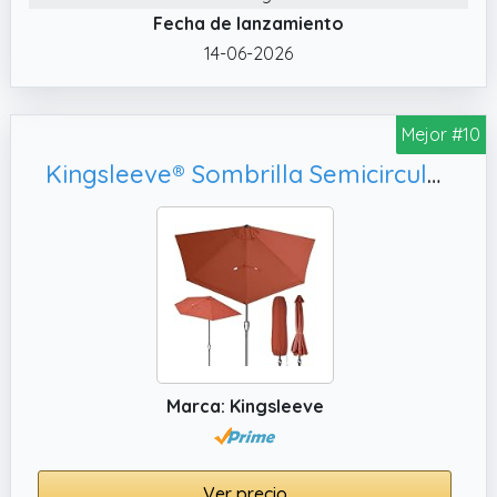
estrechos donde se necesita una solución
Fecha de lanzamiento
práctica sin renunciar a la armonía visual.
14-06-2026
✔️ Protección UV fiable El factor de
protección UV 20 protege eficazmente
frente a la radiación solar dañina,
Mejor #10
permitiendo disfrutar del exterior con mayor
Kingsleeve® Sombrilla Semicircular Balcón Patio 2,7m Protección UV 80+ Parasol Terraza Manivela Suave Estructura Acero Cubierta Protectora Terracota
seguridad. Este nivel de defensa reduce la
exposición prolongada al sol y convierte la
sombrilla en un complemento esencial para
crear un espacio fresco y resguardado.
✔️ Ahorro de espacio La estructura
semicircular de la sombrilla EGER permite
aprovechar al máximo balcones, terrazas
estrechas o rincones reducidos. Su forma
plana en la parte posterior facilita colocarla
Marca: Kingsleeve
junto a paredes o barandillas sin invadir el
espacio útil, creando una zona de sombra
cómoda y funcional.
Ver precio