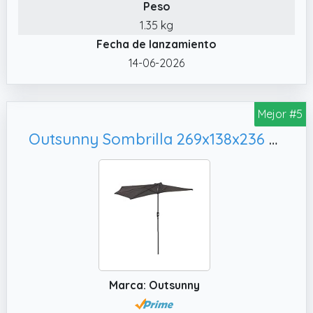
Peso
1.35 kg
Fecha de lanzamiento
14-06-2026
Mejor #5
Outsunny Sombrilla 269x138x236 cm Parasol de Jardín con Manivela y Forma Semicircular Tela Poliéster 180 g/m² para Exterior Terraza Patio Piscina Gris
Marca: Outsunny