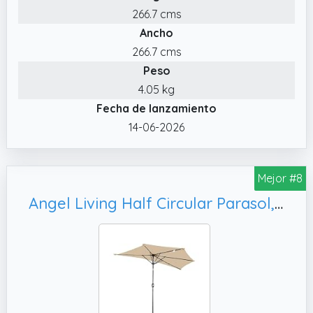
266.7 cms
✔️ TELA RESISTENTE A LA INTEMPERIE: La tela
Ancho
de poliéster de 180 g/m² proporciona una
gran protección frente a los rayos solares y
266.7 cms
presenta gran resistencia a salpicaduras. En
Peso
caso de tiempo adverso, el parasol debe
4.05 kg
plegarse y guardarse si es posible
Fecha de lanzamiento
14-06-2026
Mejor #8
Angel Living Half Circular Parasol, Para Jardín Patio (Beige)