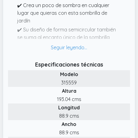
✔️ Crea un poco de sombra en cualquier
lugar que quieras con esta sombrilla de
jardín
✔️ Su diseño de forma semicircular también
se suma al encanto único de la sombrilla
✔️ Además, esta sombrilla de jardín se puede
abrir y cerrar fácilmente.
✔️ Hecha de poliéster protector UV y
Especificaciones técnicas
antidesvanecimiento, la cubierta de la
Modelo
sombrilla te proporciona una protección
315559
óptima contra el sol y es fácil de limpiar
Altura
193.04 cms
Longitud
88.9 cms
Ancho
88.9 cms