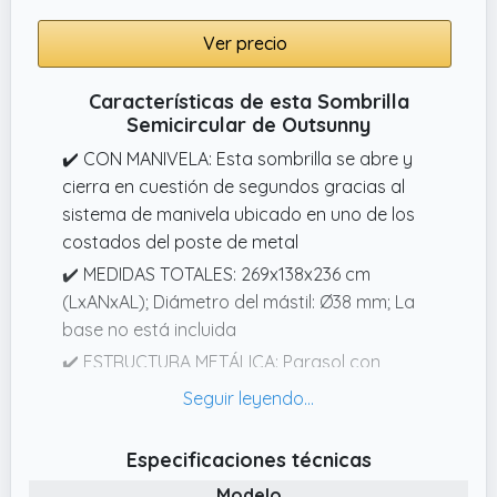
Ver precio
Características de esta Sombrilla
Semicircular de Outsunny
✔️ CON MANIVELA: Esta sombrilla se abre y
cierra en cuestión de segundos gracias al
sistema de manivela ubicado en uno de los
costados del poste de metal
✔️ MEDIDAS TOTALES: 269x138x236 cm
(LxANxAL); Diámetro del mástil: Ø38 mm; La
base no está incluida
✔️ ESTRUCTURA METÁLICA: Parasol con
estructura metálica pintada con
recubrimiento en polvo, para un uso
prolongado y mayor resistencia a la
Especificaciones técnicas
intemperie y a la corrosión
Modelo