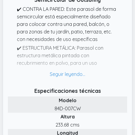
✔️ CONTRA LA PARED: Este parasol de forma
semicircular está especialmente diseñado
para colocar contra una pared, balcón, o
para zonas de tu jardín, patio, terraza, etc.
con necesidades de uso específicas
✔️ ESTRUCTURA METÁLICA: Parasol con
estructura metálica pintada con
recubrimiento en polvo, para un uso
prolongado y mayor resistencia a la
intemperie y a la corrosión
✔️ MEDIDAS TOTALES: 269x138x236 cm
Especificaciones técnicas
(LxANxAL); Diámetro del mástil: Ø38 mm; La
Modelo
base no está incluida
84D-007CW
✔️ CON MANIVELA: Esta sombrilla se abre y
Altura
cierra en cuestión de segundos gracias al
233.68 cms
sistema de manivela ubicado en uno de los
Longitud
costados del poste de metal