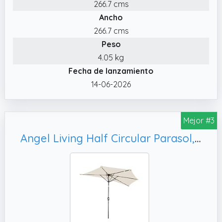
semicircular está especialmente diseñado
266.7 cms
para colocar contra una pared, balcón, o
Ancho
para zonas de tu jardín, patio, terraza, etc.
266.7 cms
con necesidades de uso específicas
Peso
✔️ MEDIDAS TOTALES: 269x138x236 cm
4.05 kg
(LxANxAL); Diámetro del mástil: Ø38 mm; La
Fecha de lanzamiento
base no está incluida
14-06-2026
Mejor #3
Angel Living Half Circular Parasol, Para Jardín Patio Balcón (Beige Claro)