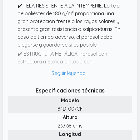
✔️ TELA RESISTENTE A LA INTEMPERIE: La tela
de poliéster de 180 g/m² proporciona una
gran protección frente a los rayos solares y
presenta gran resistencia a salpicaduras. En
caso de tiempo adverso, el parasol debe
plegarse y guardarse si es posible
✔️ ESTRUCTURA METÁLICA: Parasol con
estructura metálica pintada con
recubrimiento en polvo, para un uso
prolongado y mayor resistencia a la
intemperie y a la corrosión
Especificaciones técnicas
✔️ CON MANIVELA: Esta sombrilla de pared
Modelo
de jardín se abre y cierra en cuestión de
84D-007CF
segundos gracias al sistema de manivela
Altura
ubicado en uno de los costados del poste de
metal
233.68 cms
Longitud
✔️ CONTRA LA PARED: Este parasol