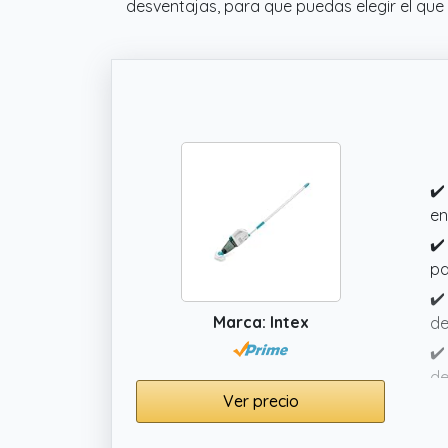
desventajas, para que puedas elegir el que
✔️
en
✔️
pa
✔️
Marca: Intex
de
✔️
de
Ver precio
im
✔️