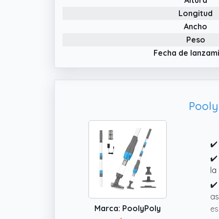
✔️
Longitud
un
Ancho
au
Peso
pa
Fecha de lanzam
de
✔️
fi
co
PoolyP
re
fi
✔️
✔️
la
✔️
as
Marca: PoolyPoly
es