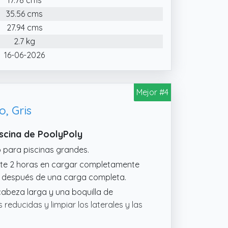
: El aspirador piscina S2 cuenta con
35.56 cms
 o cuando la batería es baja, se detiene
27.94 cms
extracción. Solo necesita 2,5 horas
2.7 kg
apta perfectamente a las necesidades
16-06-2026
scina S2 utiliza una estructura de
rante de 40 PPI, capaz de interceptar
Mejor #4
sparente permite observar en tiempo
o, Gris
educe la frecuencia de limpieza y el
iscina de PoolyPoly
 para piscinas grandes.
te 2 horas en cargar completamente
o después de una carga completa.
 cabeza larga y una boquilla de
reducidas y limpiar los laterales y las