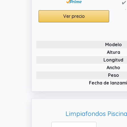
✔️
✔️
Ver precio
in
Modelo
Altura
Longitud
Ancho
Peso
Fecha de lanzam
Limpiafondos Piscina