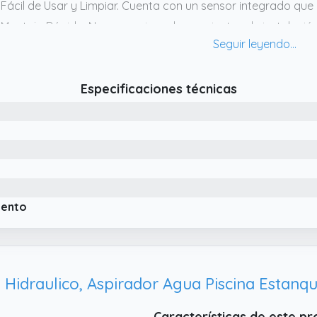
 Fácil de Usar y Limpiar. Cuenta con un sensor integrado que 
 Montaje Rápido. No se requieren herramientas de instalación,
stalar tu nueva aspiradora de mano en minutos y luego comien
Especificaciones técnicas
iento
 Hidraulico, Aspirador Agua Piscina Estanqu
Características de este p