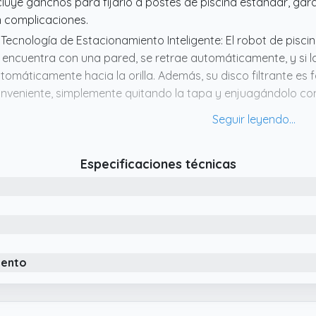
cluye ganchos para fijarlo a postes de piscina estándar, gar
n complicaciones.
 Tecnología de Estacionamiento Inteligente: El robot de piscin
 encuentra con una pared, se retrae automáticamente, y si la 
tomáticamente hacia la orilla. Además, su disco filtrante es 
nveniente, simplemente quitando la tapa y enjuagándolo c
 18° Capacidad de Escalada & 200 Min de Autonomía Continu
pacidad para escalar pendientes de 18°, perfecto tanto par
mo para piscinas a ras de suelo. Adecuado para todo tipo de 
Especificaciones técnicas
liéster) y formas (redondas, rectangulares u ovaladas).
 Robot de Piscina Inalámbrico: Redkey limpiador de piscina o
acias a su batería de larga duración, permitiendo un funcio
nutos con una carga completa de solo 34 horas. Con solo pul
tomático garantiza una limpieza impecable, manteniendo su p
 Limpieza Eficiente: Equipado con tracción de dos ruedas, dos 
iento
 180 micras, el Redkey limpia automáticamente y de manera e
tente succión puede eliminar fácilmente polvo, arena, hojas
egurando una piscina siempre limpia y clara.