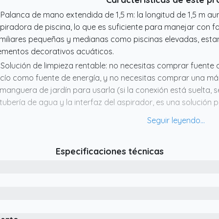
 Palanca de mano extendida de 1,5 m: la longitud de 1,5 m au
piradora de piscina, lo que es suficiente para manejar con f
miliares pequeñas y medianas como piscinas elevadas, estan
ementos decorativos acuáticos.
 Solución de limpieza rentable: no necesitas comprar fuente
cío como fuente de energía, y no necesitas comprar una má
 manguera de jardín para usarla (si la conexión está suelta, se
 tubería de agua y la interfaz del aspirador, es una solución
 Atención especial: 1. La conexión de la aspiradora de pisc
rdín con un diámetro interior de 12 mm.
 Proceso de actualización: Basándonos en la experiencia de 
Especificaciones técnicas
oceso de instalación de los accesorios del aspirador. La co
rme y lo suficientemente estable como para soportar una fuer
cío.
 Principio de funcionamiento: esta aspiradora de piscina uti
ente de energía (nota: se requiere una manguera de jardín 
 conexión),el agua en la manguera entra en el limpiador de p