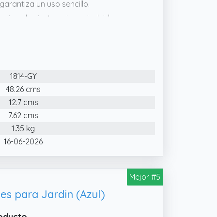
garantiza un uso sencillo.
 sigue las instrucciones incluidas para
za a usarla para limpiar tu piscina.
1814-GY
48.26 cms
12.7 cms
7.62 cms
1.35 kg
16-06-2026
Mejor #5
es para Jardin (Azul)
roducto