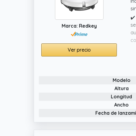
in
si
✔️
se
Marca: Redkey
au
co
✔️
Ver precio
ca
co
po
Modelo
✔️
gr
Altura
mi
Longitud
au
Ancho
✔️
Fecha de lanzam
de
po
as