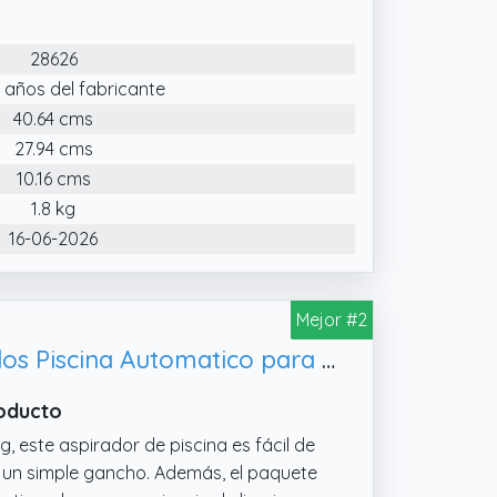
28626
 años del fabricante
40.64 cms
27.94 cms
10.16 cms
1.8 kg
16-06-2026
Mejor #2
Redkey Upgrade S100 Robot Limpiafondos Piscina Sin Cable, Limpiafondos Piscina Automatico para Piscinas de hasta 120㎡
roducto
, este aspirador de piscina es fácil de
 un simple gancho. Además, el paquete