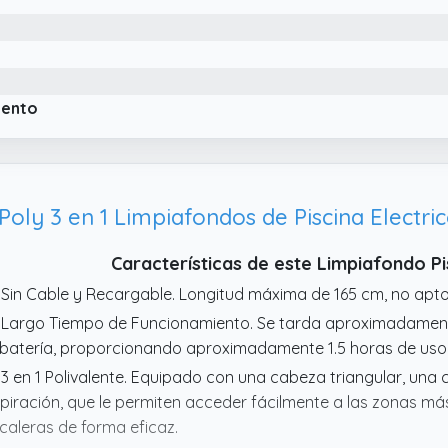
 Estacionamiento automático con batería baja y carga rápida
 sistema de detección inteligente que, al finalizar la limpieza
tomáticamente junto al borde de la piscina para facilitar su 
ra una carga completa y, con un peso ligero de 3 kg, se ad
iento
 limpieza frecuente de piscinas domésticas.
 Doble filtración + cesta de gran capacidad de 2L: El robot pi
ltración de doble capa con filtro fino de 180 μm y espuma filt
n precisión impurezas de distintos tamaños. El cuerpo tran
oly 3 en 1 Limpiafondos de Piscina Electric
al la acumulación de suciedad, mientras que la cesta de 2 L r
ltro admite enjuague rápido.
Características de este Limpiafondo P
 Sin Cable y Recargable. Longitud máxima de 165 cm, no apto
 Largo Tiempo de Funcionamiento. Se tarda aproximadamen
 batería, proporcionando aproximadamente 1.5 horas de us
 3 en 1 Polivalente. Equipado con una cabeza triangular, una
piración, que le permiten acceder fácilmente a las zonas más 
caleras de forma eficaz.