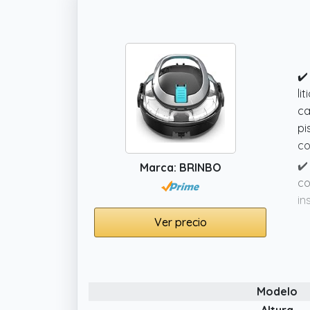
✔️
li
ca
pi
co
✔️
Marca: BRINBO
co
in
mo
Ver precio
✔️
eq
su
ab
Modelo
re
Altura