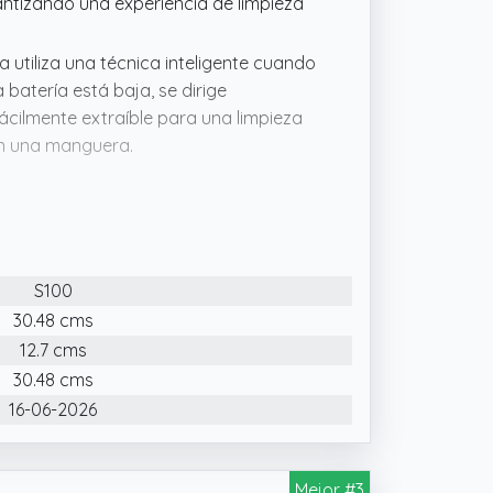
antizando una experiencia de limpieza
a utiliza una técnica inteligente cuando
batería está baja, se dirige
fácilmente extraíble para una limpieza
on una manguera.
a: Robot limpiafondos ideal con
a piscinas elevadas con fondo plano
revestimientos (PVC, azulejos, vinilo o
S100
frece una experiencia sin cables
namiento ininterrumpido de hasta 200
30.48 cms
sar un botón, el limpiador totalmente
12.7 cms
iscina siempre reluciente.
30.48 cms
limpiadores de suelo y un filtro fino
16-06-2026
ficiente cada rincón de su piscina. Su
 pequeñas y otros desechos,
Mejor #3