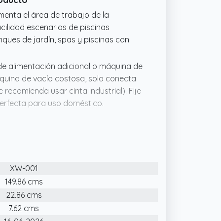
menta el área de trabajo de la
acilidad escenarios de piscinas
ques de jardín, spas y piscinas con
 de alimentación adicional o máquina de
quina de vacío costosa, solo conecta
 recomienda usar cinta industrial). Fije
 perfecta para uso doméstico.
ina debe conectarse a una manguera de
años anteriores, hemos actualizado el
mbinación entre los accesorios es más
XW-001
te presión de agua y presión de aire al
149.86 cms
22.86 cms
liza una manguera de jardín como
con un diámetro interno de 12 mm para
7.62 cms
iscina para producir un fuerte poder de