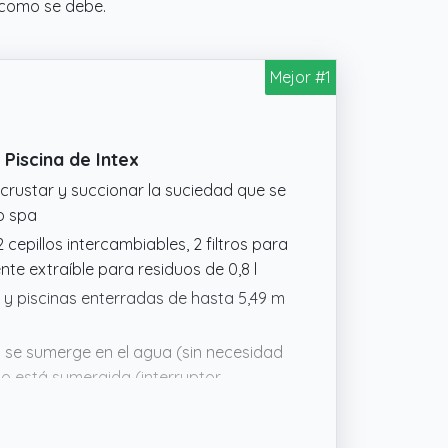
a como se debe.
Mejor #1
Piscina de Intex
crustar y succionar la suciedad que se
 o spa
2 cepillos intercambiables, 2 filtros para
te extraíble para residuos de 0,8 l
 y piscinas enterradas de hasta 5,49 m
o se sumerge en el agua (sin necesidad
 está sumergida (interruptor
en agua)
le integrada con autonomía de 50