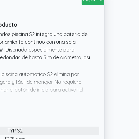
roducto
ndos piscina S2 integra una batería de
cionamiento continuo con una sola
㎡. Diseñado especialmente para
redondas de hasta 5 m de diámetro, así
 piscina automatico S2 elimina por
ero y fácil de manejar. No requiere
nar el botón de inicio para activar el
 robot limpiafondos piscina S2 está
dobles cepillos y dobles bocas de
potente succión de hasta 1928 GPH,
 optimizado y aerodinámico reduce la
TYP S2
suave en el fondo de la piscina.
17.78 cms