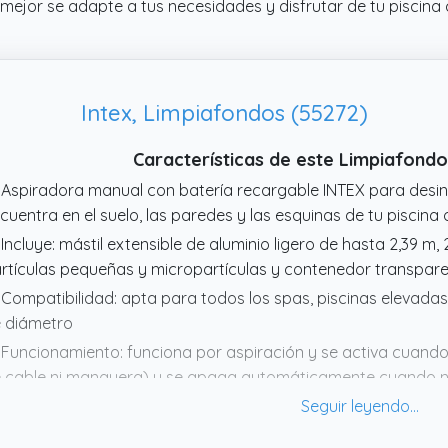
 mejor se adapte a tus necesidades y disfrutar de tu piscin
Intex, Limpiafondos (55272)
Características de este Limpiafondo 
 Aspiradora manual con batería recargable INTEX para desin
cuentra en el suelo, las paredes y las esquinas de tu piscina
 Incluye: mástil extensible de aluminio ligero de hasta 2,39 m, 
rtículas pequeñas y micropartículas y contenedor transparen
 Compatibilidad: apta para todos los spas, piscinas elevadas
 diámetro
 Funcionamiento: funciona por aspiración y se activa cuand
 cable ni manguera) y se apaga automáticamente cuando no
permeable IPX8 para mayor protección contra la inmersión 
 Batería recargable: cuenta con gran batería NiMH recargab