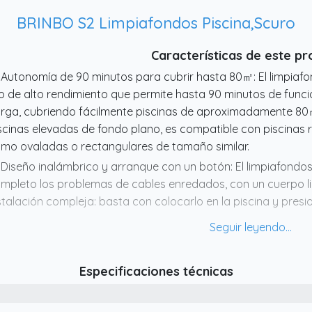
BRINBO S2 Limpiafondos Piscina,Scuro
Características de este p
 Autonomía de 90 minutos para cubrir hasta 80㎡: El limpiafo
tio de alto rendimiento que permite hasta 90 minutos de fun
rga, cubriendo fácilmente piscinas de aproximadamente 80
scinas elevadas de fondo plano, es compatible con piscinas 
mo ovaladas o rectangulares de tamaño similar.
 Diseño inalámbrico y arranque con un botón: El limpiafondos
mpleto los problemas de cables enredados, con un cuerpo lig
stalación compleja: basta con colocarlo en la piscina y presio
do de limpieza totalmente automático.
 Potente sistema de doble tracción y diseño aerodinámico: El
uipado con dos motores de accionamiento, combinados con 
Especificaciones técnicas
cción que trabajan de forma coordinada para alcanzar una 
sorbiendo eficazmente hojas, arena y polvo fino. Su diseño
sistencia al agua, garantizando un desplazamiento estable y 