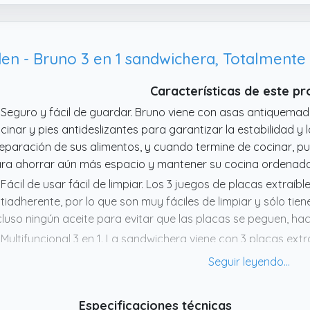
en - Bruno 3 en 1 sandwichera, Totalmente 
Características de este p
 Seguro y fácil de guardar. Bruno viene con asas antiquemad
cinar y pies antideslizantes para garantizar la estabilidad y
eparación de sus alimentos, y cuando termine de cocinar, pu
ra ahorrar aún más espacio y mantener su cocina ordenad
 Fácil de usar fácil de limpiar. Los 3 juegos de placas extraíb
tiadherente, por lo que son muy fáciles de limpiar y sólo tie
cluso ningún aceite para evitar que las placas se peguen, haci
 Multifuncional 3 en 1. La sandwichera viene con 3 placas ext
fre, placa de parrilla) y puede hacer 4 sándwiches o 4 gofres,
 Fast Cooking. Con 1200W de potencia, está listo para comen
dicadora de precalentamiento se apaga, completando eficie
Especificaciones técnicas