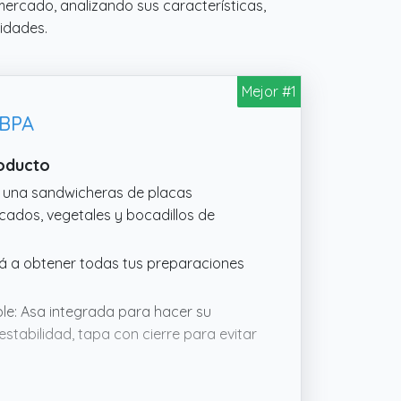
mercado, analizando sus características,
idades.
Mejor #1
 BPA
roducto
, una sandwicheras de placas
scados, vegetales y bocadillos de
rá a obtener todas tus preparaciones
ble: Asa integrada para hacer su
stabilidad, tapa con cierre para evitar
cuentra fabricada de aluminio y PF lo