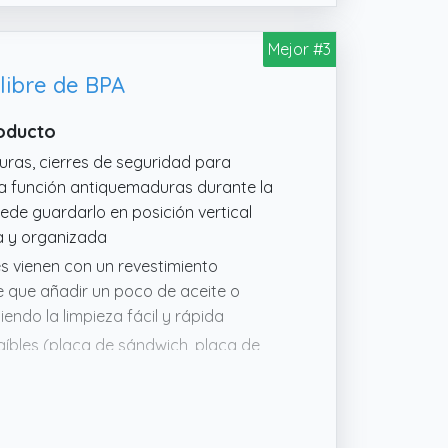
Mejor #3
libre de BPA
roducto
uras, cierres de seguridad para
 la función antiquemaduras durante la
ede guardarlo en posición vertical
a y organizada
les vienen con un revestimiento
ne que añadir un poco de aceite o
endo la limpieza fácil y rápida
raíbles (placa de sándwich, placa de
 etc.
zar a cocinar una vez que la luz
ntemente la cocción de sus alimentos