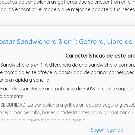
productos de sandwicheras gofreras que se encuentran en el 
 podrás encontrar el modelo que mejor se adapte a tus neces
ostar Sandwichera 3 en 1: Gofrera, Libre de
Características de este p
 Sandwichera 3 en 1. A diferencia de una sandwichera común
tercambiables te ofrece la posibilidad de cocinar carnes, pe
nera rápida y sencilla.
 Fácil de Usar. Posee una potencia de 750W la cual te ayuda
pidamente.
 SEGURIDAD. La sandwichera grill es un equipo seguro y esta
nejo más sencillo, bases antideslizantes para garantizar su e
e se abra al momento de almacenarla.
 Fácil de Limpiar. La Sandwichera 3 en 1 Aigostar Rubik se en