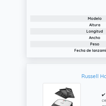
qu
✔️
en
Modelo
Altura
Longitud
Ancho
Peso
Fecha de lanzam
Russell H
✔️
ci