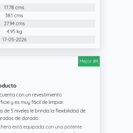
a un sellado uniforme en ambos lados
17.78 cms
osos certificados europeos de calidad y
38.1 cms
27.94 cms
4.95 kg
17-05-2026
Mejor #4
roducto
 cuenta con un revestimiento
cie y es muy fácil de limpiar.
de 5 niveles le brinda la flexibilidad de
grados de dorado.
ichera está equipada con una potente