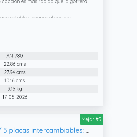
e cocción es más rápido que la gofrera
 hace estable y seguro al cocinar.
de acero inoxidable, que presenta
AN-780
22.86 cms
27.94 cms
10.16 cms
3.15 kg
17-05-2026
Mejor #5
CREATE/STONE STUDIO/Sandwichera-Grill y gofrera doble verde sage / 5 placas intercambiables: Grill, 800W