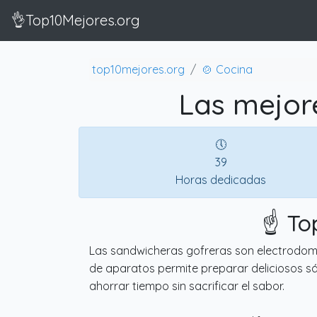
👌Top10Mejores.org
top10mejores.org
🍲 Cocina
Las mejor
🕔
39
Horas dedicadas
☝️ To
Las sandwicheras gofreras son electrodomés
de aparatos permite preparar deliciosos sá
ahorrar tiempo sin sacrificar el sabor.