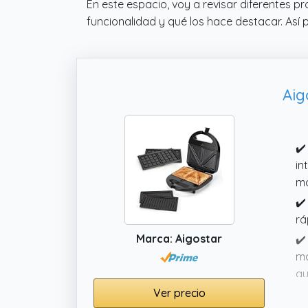
En este espacio, voy a revisar diferentes 
funcionalidad y qué los hace destacar. Así
Aig
✔️
in
ma
✔️
rá
Marca: Aigostar
✔️
ma
qu
Ver precio
✔️