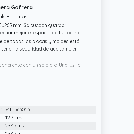
hera Gofrera
ki + Tortitas
50x265 mm. Se pueden guardar
vechar mejor el espacio de tu cocina.
e de todas las placas y moldes está
s tener la seguridad de que también
dherente con un solo clic. Una luz te
alista, que combina a la perfección con
o/cierre.
114741_363053
12.7 cms
25.4 cms
25.4 cms