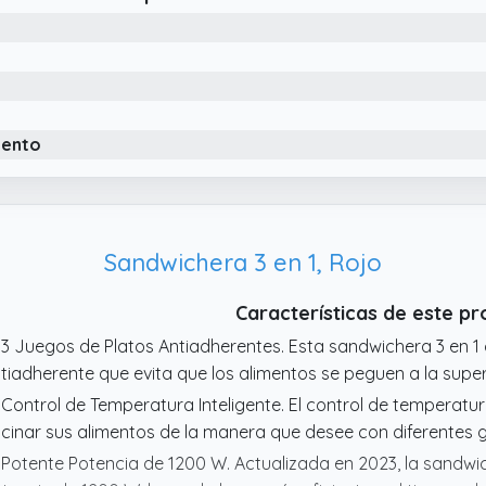
 tan sólo unos minutos, con una función de giro de 180° par
 Garantía de calidad. Todos nuestros productos tienen rigur
guridad.
iento
Sandwichera 3 en 1, Rojo
Características de este p
 3 Juegos de Platos Antiadherentes. Esta sandwichera 3 en 1
tiadherente que evita que los alimentos se peguen a la superfi
 Control de Temperatura Inteligente. El control de temperatura 
cinar sus alimentos de la manera que desee con diferentes 
 Potente Potencia de 1200 W. Actualizada en 2023, la sandw