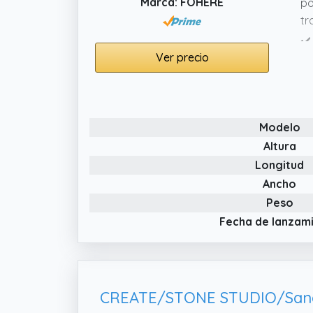
Marca: FOHERE
po
tr
✔️
Ver precio
✔️
re
Modelo
Altura
Longitud
Ancho
Peso
Fecha de lanzam