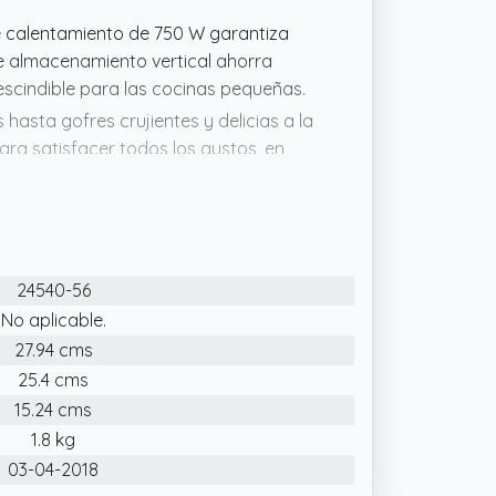
e calentamiento de 750 W garantiza
e almacenamiento vertical ahorra
rescindible para las cocinas pequeñas.
hasta gofres crujientes y delicias a la
para satisfacer todos los gustos, en
ándwiches bien rellenos, y sin
ara preparar tostadas cargadas con
24540-56
spués de comer; Las placas
No aplicable.
ra limpiarlas sin esfuerzo, lo que
27.94 cms
emana perezosos
25.4 cms
15.24 cms
1.8 kg
03-04-2018