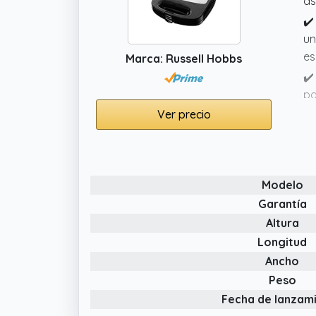
as
✔️
un
es
Marca: Russell Hobbs
✔️
pa
cu
Ver precio
✔️
de
tu
Modelo
✔️
Garantía
an
Altura
re
Longitud
Ancho
Peso
Fecha de lanzam