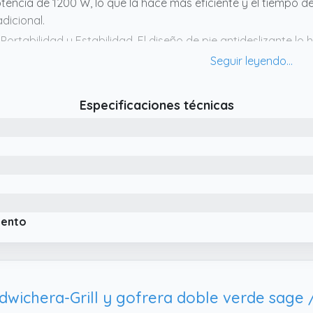
tencia de 1200 W, lo que la hace más eficiente y el tiempo d
adicional.
 Portabilidad y Estabilidad. El diseño de pie antideslizante lo
 Seguro de Usar. La superficie de la sandwichera está hecha 
sistencia a altas temperaturas y rápida disipación del calor.
Especificaciones técnicas
iento