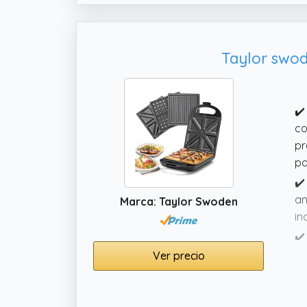
Taylor swod
✔️
co
pr
pa
✔️
an
Marca: Taylor Swoden
in
✔️
go
Ver precio
✔️
in