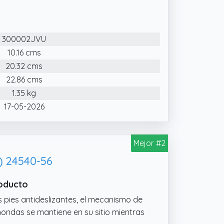
ros productos, siempre puede ponerse
e.
300002JVU
10.16 cms
20.32 cms
22.86 cms
1.35 kg
17-05-2026
Mejor #2
) 24540-56
roducto
s pies antideslizantes, el mecanismo de
hondas se mantiene en su sitio mientras