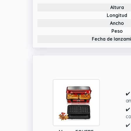
en
Altura
✔️
Longitud
se
Ancho
Peso
Fecha de lanzam
✔️
an
✔️
co
✔️