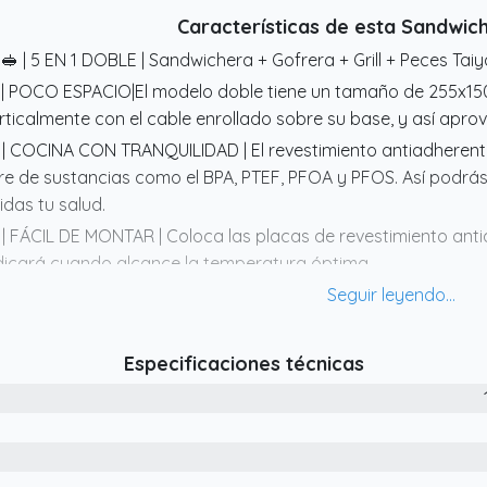
Características de esta Sandwic
 🥪 | 5 EN 1 DOBLE | Sandwichera + Gofrera + Grill + Peces Taiya
 | POCO ESPACIO|El modelo doble tiene un tamaño de 255x1
rticalmente con el cable enrollado sobre su base, y así apro
 | COCINA CON TRANQUILIDAD | El revestimiento antiadherent
bre de sustancias como el BPA, PTEF, PFOA y PFOS. Así podrá
idas tu salud.
 | FÁCIL DE MONTAR | Coloca las placas de revestimiento antia
dicará cuando alcance la temperatura óptima.
 ​| DISEÑO RETRO| Pequeño maletín con un diseño retro minim
alquier estilo de cocina. Mango de tacto frío y clip de bloque
Especificaciones técnicas