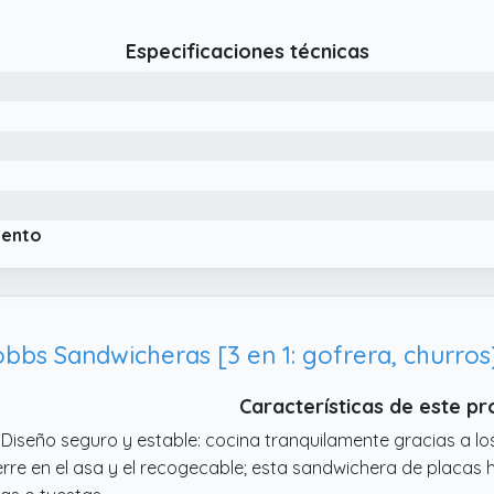
e le proporciona una mayor vida útil.
 Garantías de Calidad. Si tiene alguna consulta sobre nuest
Especificaciones técnicas
 contacto con nosotros y estaremos encantados de ayudarl
iento
obbs Sandwicheras [3 en 1: gofrera, churros
Características de este p
 Diseño seguro y estable: cocina tranquilamente gracias a lo
erre en el asa y el recogecable; esta sandwichera de placas 