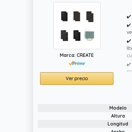
✔️
✔️
ve
✔️
li
Marca: CREATE
cu
✔️
in
Ver precio
✔️
cu
Modelo
Altura
Longitud
Ancho