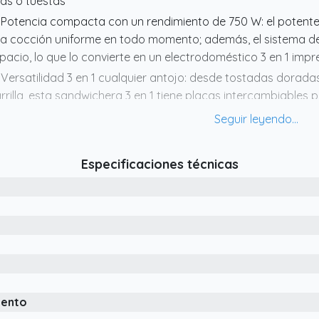
as o tuestas
 Potencia compacta con un rendimiento de 750 W: el potent
a cocción uniforme en todo momento; además, el sistema d
pacio, lo que lo convierte en un electrodoméstico 3 en 1 imp
 Versatilidad 3 en 1 cualquier antojo: desde tostadas doradas 
rrilla, esta sandwichera 3 en 1 tiene placas intercambiables 
alquier momento
 Placas extra hondas para comidas abundantes: disfruta de s
rrames; Las placas hondas para sándwiches son óptimas p
Especificaciones técnicas
s ingredientes favoritos.
 Placas antiadherentes de fácil limpieza: se acabó frotar de
tiadherentes y extraíbles se pueden lavar en el lavavajillas pa
sulta óptima para las mañanas ajetreadas y los fines de s
iento