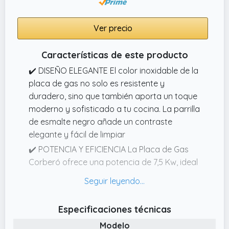
Ver precio
Características de este producto
✔️ DISEÑO ELEGANTE El color inoxidable de la
placa de gas no solo es resistente y
duradero, sino que también aporta un toque
moderno y sofisticado a tu cocina. La parrilla
de esmalte negro añade un contraste
elegante y fácil de limpiar
✔️ POTENCIA Y EFICIENCIA La Placa de Gas
Corberó ofrece una potencia de 7,5 Kw, ideal
para cocinar rápidamente tus platos
favoritos. Con 4 fuegos, puedes preparar
múltiples recetas al mismo tiempo,
Especificaciones técnicas
ahorrando tiempo en la cocina
Modelo
✔️ VERSATILIDAD EN EL HOGAR Perfecta para