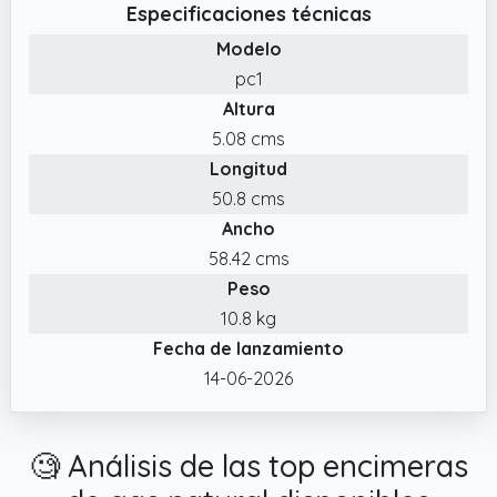
✔️ Encendido. : Encendido por impulso,
Especificaciones técnicas
Control por botón.
Modelo
✔️ 4 fuegos de gas de vidrio. : diseño
pc1
empotrable, panel de vidrio templado, grosor
Altura
de 8 mm, fácil de limpiar.
5.08 cms
✔️ Seguridad: seguridad por termopar;
Longitud
válvula de seguridad con árbol de cobre.
50.8 cms
Ancho
58.42 cms
Peso
10.8 kg
Fecha de lanzamiento
14-06-2026
🧐 Análisis de las top encimeras