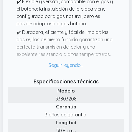
✔️ Flexible y versátil, compatible con el gas y
el butano: la instalación de la placa viene
configurada para gas natural, pero es
posible adaptarla a gas butano.
✔️ Duradera, eficiente y fácil de limpiar: las
dos rejillas de hierro fundido garantizan una
perfecta transmisión del calor y una
excelente resistencia a altas temperaturas.
Son desmontables y de fácil limpieza.
✔️ Placa de gas para los amantes de la
tradición y la comodidad: placa de gas de
Especificaciones técnicas
60cm de ancho con 4 fuegos. Cuenta con
Modelo
materiales de alta calidad en acabado inox y
33803208
mandos laterales en color negro.
Garantía
✔️ Tamaño placa y tamaño para hueco de
3 años de garantía.
integración (alto x ancho x prof): 0,8 x 59,5 x
Longitud
51cm | 3,5 x 56 x 48cm.
50.8 cms
✔️ Cocina con total seguridad: la placa