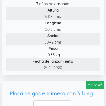
3 años de garantía.
necesitan calor intenso y uniforme.
Altura
✔️ Diseño compacto de 59 cm con parrillas
5.08 cms
esmaltadas, preparado para gas natural,
Longitud
con entrada de gas trasera derecha e
inyectores para gas butano incluidos en la
50.8 cms
caja.
Ancho
58.42 cms
Peso
10.35 kg
Fecha de lanzamiento
24-11-2020
Mejor #3
Placa de gas encimera con 3 fuegos de gas, gas natural/propano (3 fuegos)