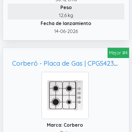
Peso
12.6 kg
Fecha de lanzamiento
14-06-2026
Mejor #4
Corberó - Placa de Gas | CPGS423X | 4 Fuegos | Potencia 7,5 KW | Sin Autoencendido | Válvula Seguridad Corte de Gas | Desconexión Automática de Seguridad | Kit de conversión a gas natural | Inox
Marca: Corbero