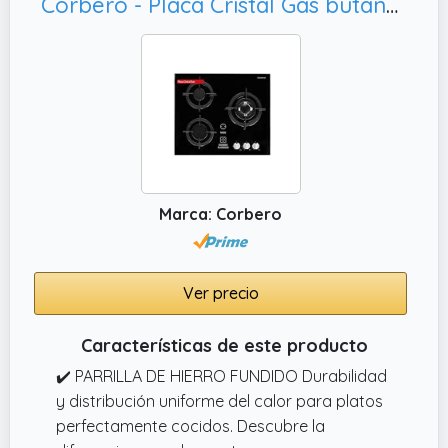
Corberó - Placa Cristal Gas butano |CPCGY2303N | 3 Fuegos | Potencia 7,75KW | Zona Wok | Sin Autoencendido | Desconexión Automática | Parrilla Hierro Fundido | Kit de conversión a gas natural | Negro
Marca: Corbero
Ver precio
Características de este producto
✔️ PARRILLA DE HIERRO FUNDIDO Durabilidad
y distribución uniforme del calor para platos
perfectamente cocidos. Descubre la