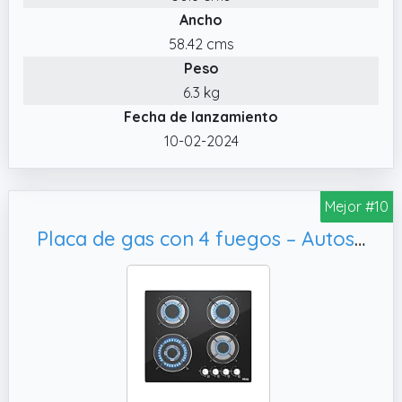
Ancho
cuenta con un sistema de seguridad en llama
para cocinar de manera segura.
58.42 cms
Peso
6.3 kg
Fecha de lanzamiento
10-02-2024
Mejor #10
Placa de gas con 4 fuegos – Autosuficiente placa de cocción de gas – Cocina empotrable – Gas Natural/Propano (4 Quemadores – Cristal)