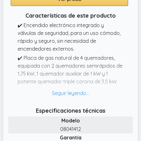
Características de este producto
✔️ Encendido electrónico integrado y
válvulas de seguridad, para un uso cómodo,
rápido y seguro, sin necesidad de
encendedores externos.
✔️ Placa de gas natural de 4 quemadores,
equipada con 2 quemadores semirápidos de
1,75 kW, 1 quemador auxiliar de 1 kW y 1
potente quemador triple corona de 3,5 kW.
✔️ Potencia total de 8 kW, ideal para cocinar
varias recetas a la vez con rapidez, eficiencia
y un control preciso de la intensidad del
Especificaciones técnicas
calor.
Modelo
✔️ Quemador triple corona de alto
08041412
rendimiento, perfecto para ollas grandes,
Garantía
hervidos, salteados y preparaciones que