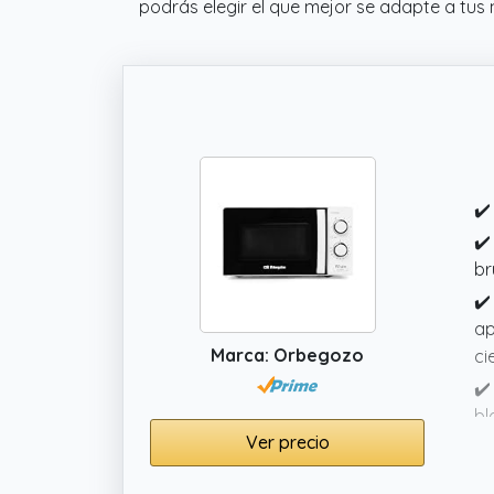
podrás elegir el que mejor se adapte a tus 
✔️
✔️
br
✔️
ap
Marca: Orbegozo
ci
✔️
bl
Ver precio
✔️
ga