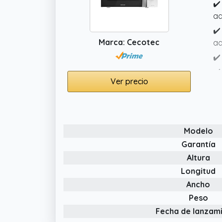
✔️
ad
✔️
Marca: Cecotec
ad
✔️
✔️
Ver precio
Modelo
Garantía
Altura
Longitud
Ancho
Peso
Fecha de lanzam