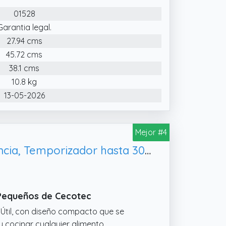
01528
Garantia legal.
27.94 cms
45.72 cms
38.1 cms
10.8 kg
13-05-2026
Mejor #4
Cecotec Microondas con Grill ProClean 2110. 700W con 6 Niveles de Potencia, Temporizador hasta 30mins
 Pequeños de Cecotec
Útil, con diseño compacto que se
 cocinar cualquier alimento.