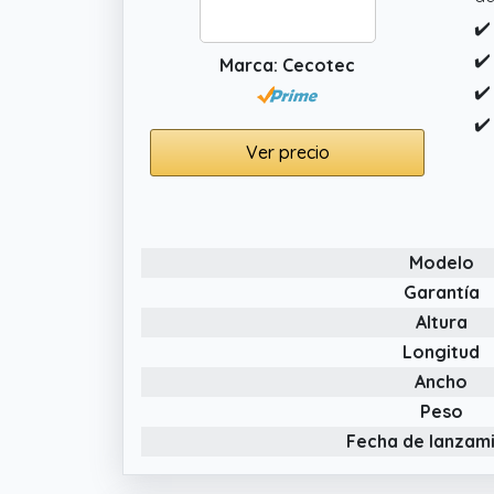
✔️
✔️
Marca: Cecotec
✔️
✔️
Ver precio
Modelo
Garantía
Altura
Longitud
Ancho
Peso
Fecha de lanzam