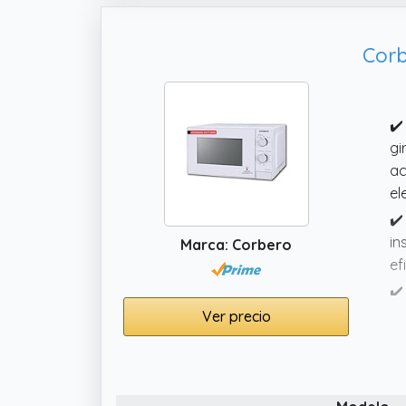
Corb
✔️
gi
ac
el
✔️
in
Marca: Corbero
ef
✔️
aj
Ver precio
li
✔️
lo