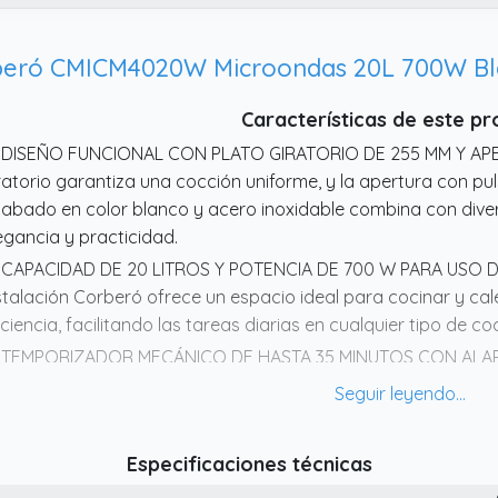
eró CMICM4020W Microondas 20L 700W B
Características de este p
 DISEÑO FUNCIONAL CON PLATO GIRATORIO DE 255 MM Y AP
ratorio garantiza una cocción uniforme, y la apertura con pulsa
abado en color blanco y acero inoxidable combina con diver
egancia y practicidad.
 CAPACIDAD DE 20 LITROS Y POTENCIA DE 700 W PARA USO DIA
stalación Corberó ofrece un espacio ideal para cocinar y cal
iciencia, facilitando las tareas diarias en cualquier tipo de co
 TEMPORIZADOR MECÁNICO DE HASTA 35 MINUTOS CON ALARMA
uste sencillo y preciso del tiempo de cocción, mientras que 
sta, evitando que se sobrecocine o se queme.
 FUNCIÓN DE DESCONGELACIÓN RÁPIDA QUE PRESERVA SABOR
Especificaciones técnicas
s alimentos de forma homogénea, manteniendo la calidad orig