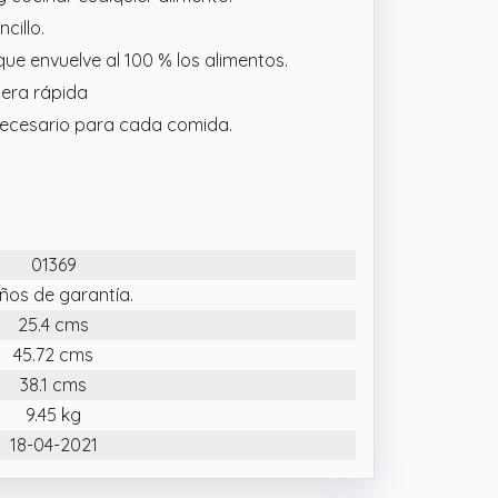
cillo.
e envuelve al 100 % los alimentos.
nera rápida
necesario para cada comida.
01369
ños de garantía.
25.4 cms
45.72 cms
38.1 cms
9.45 kg
18-04-2021