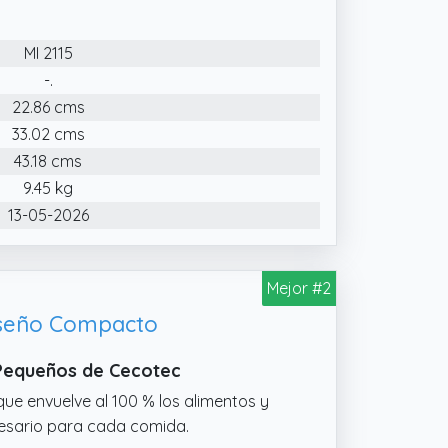
MI 2115
-.
22.86 cms
33.02 cms
43.18 cms
9.45 kg
13-05-2026
Mejor #2
Diseño Compacto
 Pequeños de Cecotec
ue envuelve al 100 % los alimentos y
esario para cada comida.