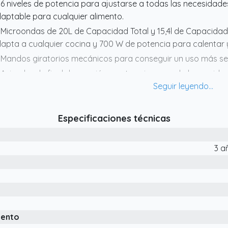
 6 niveles de potencia para ajustarse a todas las necesida
aptable para cualquier alimento.
 Microondas de 20L de Capacidad Total y 15,4l de Capacidad
apta a cualquier cocina y 700 W de potencia para calentar y
 Mandos giratorios mecánicos para conseguir un uso más sen
 Avisador de final de cocción que te avisa cuando la comida e
Especificaciones técnicas
3 a
iento