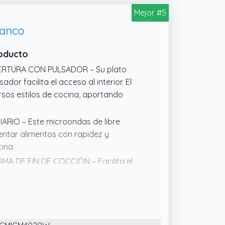
Mejor #5
lanco
roducto
ERTURA CON PULSADOR – Su plato
dor facilita el acceso al interior. El
sos estilos de cocina, aportando
RIO – Este microondas de libre
entar alimentos con rapidez y
cina.
 DE FIN DE COCCIÓN – Facilita el
la alarma indica cuando la comida está
 Y TEXTURA – Permite descongelar
inal y facilitando la preparación de