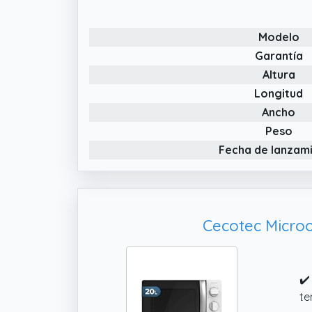
Modelo
Garantía
Altura
Longitud
Ancho
Peso
Fecha de lanzam
Cecotec Microo
✔️
te