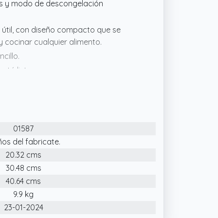
des y modo de descongelación
 útil, con diseño compacto que se
 cocinar cualquier alimento.
cillo.
stá lista.
01587
ños del fabricate.
20.32 cms
30.48 cms
40.64 cms
9.9 kg
23-01-2024