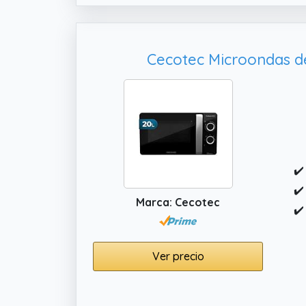
Cecotec Microondas de
✔️
✔️
Marca: Cecotec
✔️
Ver precio