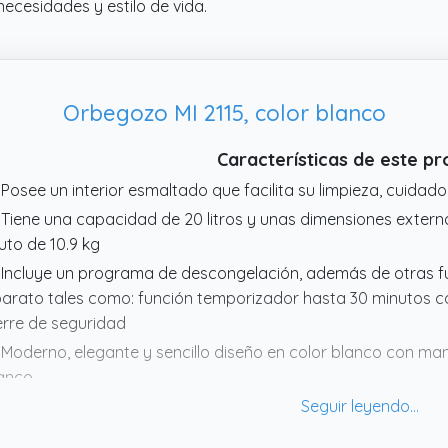
necesidades y estilo de vida.
Orbegozo MI 2115, color blanco
Características de este p
 Posee un interior esmaltado que facilita su limpieza, cuida
 Tiene una capacidad de 20 litros y unas dimensiones externa
uto de 10.9 kg
 Incluye un programa de descongelación, además de otras fun
arato tales como: función temporizador hasta 30 minutos co
erre de seguridad
 Moderno, elegante y sencillo diseño en color blanco con man
anco
 Microondas MI 2115 de Orbegozo con seis niveles de funcio
rantizan una óptima cocción de los alimentos