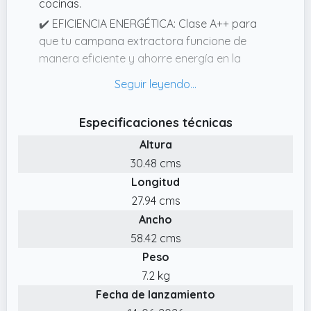
cocinas.
✔️ EFICIENCIA ENERGÉTICA: Clase A++ para
que tu campana extractora funcione de
manera eficiente y ahorre energía en la
cocina todos los días.
✔️ Diseño moderno: Los controles táctiles
invisibles en cristal brillante y los detalles
Especificaciones técnicas
mate le dan un toque elegante y hacen que
Altura
tu campana extractora integrada en la
30.48 cms
cocina sea muy fácil de usar.
Longitud
✔️ POTENTE FLUJO DE AIRE: Elimina el vapor
27.94 cms
y los olores rápidamente con hasta 896 m³/h
Ancho
en modo turbo, ideal para cualquier
campana extractora o extractor de cocina
58.42 cms
moderno.
Peso
✔️ FÁCIL MANTENIMIENTO: Los filtros de grasa
7.2 kg
de aluminio, aptos para lavavajillas, hacen
Fecha de lanzamiento
que limpiar tu campana extractora sea muy