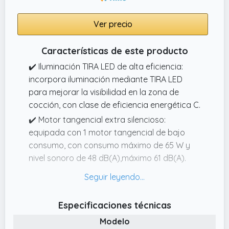
Ver precio
Características de este producto
✔️ Iluminación TIRA LED de alta eficiencia:
incorpora iluminación mediante TIRA LED
para mejorar la visibilidad en la zona de
cocción, con clase de eficiencia energética C.
✔️ Motor tangencial extra silencioso:
equipada con 1 motor tangencial de bajo
consumo, con consumo máximo de 65 W y
nivel sonoro de 48 dB(A),máximo 61 dB(A).
✔️ 2 niveles de extracción ajustables: permite
adaptar el funcionamiento según la cantidad
de humo, vapor y olores generados en la
Especificaciones técnicas
cocina.
Modelo
✔️ Control mecánico fácil de usar: campana