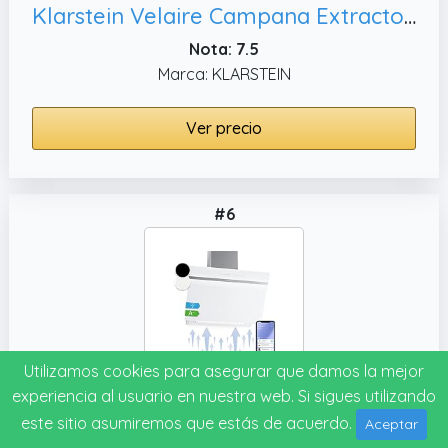
Klarstein Velaire Campana Extractora Integrada 60cm, Blanco
Nota: 7.5
Marca: KLARSTEIN
Ver precio
#6
Utilizamos cookies para asegurar que damos la mejor
experiencia al usuario en nuestra web. Si sigues utilizando
Klarstein Campana Extractora 60 cm, Campana Bajo Consumo Silenciosa de Clase A++
este sitio asumiremos que estás de acuerdo.
Aceptar
Nota: 7.5