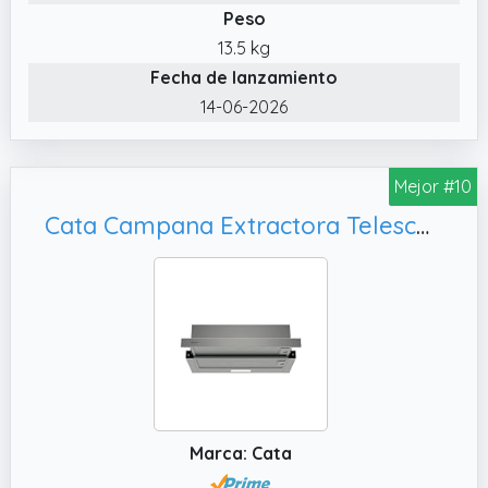
de potencia en modo Boost, ideal para
Peso
cocinas activas.
13.5 kg
✔️ MANTENIMIENTO SENCILLO: Los filtros de
Fecha de lanzamiento
aluminio aptos para lavavajillas y la opción
14-06-2026
de filtro de carbón hacen que la limpieza sea
fácil y mantienen el aire fresco en tu
campana extractora.
Mejor #10
Cata Campana Extractora Telescópica TFB-5160 X con 2 Niveles de Extracción Panel de Control Mecánico Motor Tangencial Extra Silencioso Capacidad de 300 m3/h Iluminación LED Ancho 60 cm Color Inox
Marca: Cata