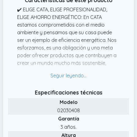
Características de este producto
✔️ ELIGE CATA, ELIGE PROFESIONALIDAD,
ELIGE AHORRO ENERGÉTICO: En CATA
estamos comprometidos con el medio
ambiente y pensamos que su casa puede
ser un ejemplo de eficiencia energética. Nos
esforzamos, es una obligación y una meta
poder ofrecer productos que contribuyen a
crear un mundo mucho más sostenible,
limpio y acogedor.
✔️ CAMPANA EFICIENTE Y ACABADO INOX:
Gracias a su sistema de fácil instalación y
Especificaciones técnicas
filtros lavables en lavavajillas, mantener esta
Modelo
campana en óptimas condiciones es fácil y
conveniente. Disponible en acabados de inox,
02030408
blanco y negro.
Garantía
✔️ MÁXIMA CAPACIDAD DE EXTRACCIÓN Y
3 años.
MOTOR EXTRA SILENCIOSO: Con una
Altura