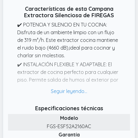
Características de esta Campana
Extractora Silenciosa de FIREGAS
✔️ POTENCIA Y SILENCIO EN TU COCINA:
Disfruta de un ambiente limpio con un flujo
de 319 m³/h. Este extractor cocina mantiene
el ruido bajo (4660 dB),ideal para cocinar y
charlar sin molestias.
✔️ INSTALACIÓN FLEXIBLE Y ADAPTABLE: El
extractor de cocina perfecto para cualquier
piso. Permite salida de humos al exterior por
la parte superior o trasera, adaptándose a
cualquier salida de humos.
✔️ ILUMINACIÓN LED EFICIENTE: Equipada con
Especificaciones técnicas
una luz LED de 2W que ofrece visibilidad
Modelo
clara sobre tus fogones. Ahorra energía
FGS-ESF52A2160AC
mientras iluminas tus mejores recetas con
Garantía
esta campana extractora 60 cm.