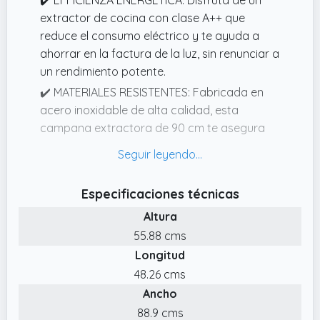
extractor de cocina con clase A++ que
reduce el consumo eléctrico y te ayuda a
ahorrar en la factura de la luz, sin renunciar a
un rendimiento potente.
✔️ MATERIALES RESISTENTES: Fabricada en
acero inoxidable de alta calidad, esta
campana extractora de 90 cm te asegura
durabilidad y un aspecto elegante en tu
cocina.
✔️ ILUMINACIÓN LED EFICIENTE: La luz LED
Especificaciones técnicas
brillante de la campana extractora ilumina tu
Altura
cocina con bajo consumo de energía,
55.88 cms
creando un ambiente cálido y acogedor
Longitud
mientras cocinas.
48.26 cms
✔️ POTENTE FLUJO DE AIRE: Elimina el vapor
Ancho
y los olores en segundos gracias a la
campana extractora con hasta 881,6 m³/h
88.9 cms