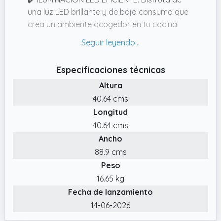
una luz LED brillante y de bajo consumo que
crea un ambiente acogedor en tu cocina
mientras usas tu campana extractora
decorativa.
✔️ POTENTE FLUJO DE AIRE: Elimina el vapor
Especificaciones técnicas
y los olores rápidamente con hasta 820 m³/h
Altura
en modo turbo, ideal para tu campana
40.64 cms
extractora decorativa y para mantener tu
Longitud
cocina siempre fresca.
40.64 cms
✔️ Eficiencia energética: Disfruta de un
Ancho
extractor de cocina con clasificación A++
que reduce el consumo eléctrico y te ayuda
88.9 cms
a ahorrar en tu factura, sin renunciar a un
Peso
rendimiento potente.
16.65 kg
✔️ DISEÑO ELEGANTE: La interfaz táctil
Fecha de lanzamiento
invisible en cristal brillante con detalles mate
14-06-2026
le da un toque moderno y sofisticado a tu