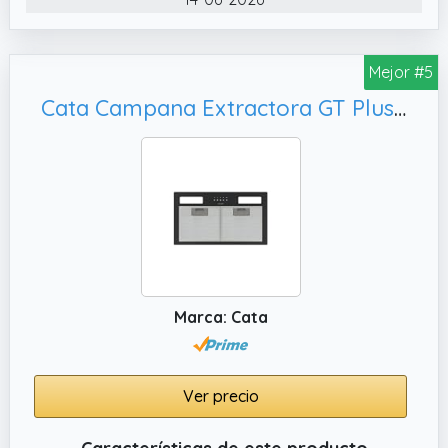
Mejor #5
Cata Campana Extractora GT Plus 45 BK Panel de Control Mecánico 3 Niveles de Extracción Sistema Fácil Instalación Motor Extra Silencioso Potencia 206 W Ancho 49,2 Color Negro
Marca: Cata
Ver precio