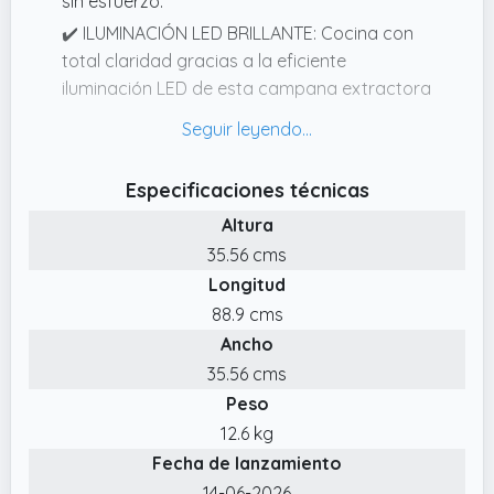
sin esfuerzo.
✔️ ILUMINACIÓN LED BRILLANTE: Cocina con
total claridad gracias a la eficiente
iluminación LED de esta campana extractora
decorativa, que te brinda una visibilidad
óptima y un ambiente acogedor.
✔️ DISEÑO MODERNO: La interfaz táctil
Especificaciones técnicas
invisible en cristal brillante con detalles mate
Altura
le da estilo y hace que tu campana
35.56 cms
extractora decorativa sea muy fácil de usar.
Longitud
✔️ EFICIENCIA ENERGÉTICA: Disfruta de un
88.9 cms
extractor de cocina con clase A++ que
Ancho
reduce el consumo eléctrico y te ayuda a
ahorrar en la factura de la luz.
35.56 cms
Peso
✔️ POTENTE FLUJO DE AIRE: Elimina el vapor
y los olores de tu cocina rápidamente
12.6 kg
gracias a la campana extractora decorativa,
Fecha de lanzamiento
que ofrece hasta 624 m³/h en modo turbo.
14-06-2026