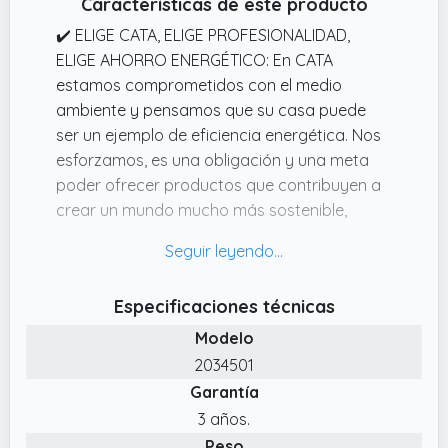
Características de este producto
✔️ ELIGE CATA, ELIGE PROFESIONALIDAD,
ELIGE AHORRO ENERGÉTICO: En CATA
estamos comprometidos con el medio
ambiente y pensamos que su casa puede
ser un ejemplo de eficiencia energética. Nos
esforzamos, es una obligación y una meta
poder ofrecer productos que contribuyen a
crear un mundo mucho más sostenible,
limpio y acogedor.
✔️ ACABADO EN ACERO INOXIDABLE Y
BLANCO, SISTEMA DE FÁCIL INSTALACIÓN Y
Especificaciones técnicas
CLASE ENERGÉTICA D: Gracias a su sistema
Modelo
de fácil instalación, esta campana se
convierte en una opción accesible para
2034501
cualquier hogar. Su atractivo acabado en
Garantía
acero inoxidable y blanco no solo agrega un
3 años.
toque de elegancia a tu cocina, sino que
Peso