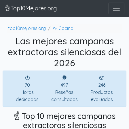
👌Top10Mejores.org
top10mejores.org
🍲 Cocina
Las mejores campanas
extractoras silenciosas del
2026
🕔
🕵
📦
70
497
246
Horas
Reseñas
Productos
dedicadas
consultadas
evaluados
☝️ Top 10 mejores campanas
extractoras silenciosas