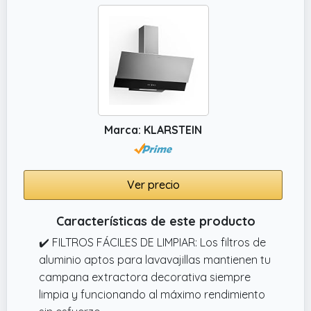
conveniente, prolongando la durabilidad del
aparato.
✔️ MÁXIMA CAPACIDAD DE EXTRACCIÓN Y
DOS MOTORES: Esta campana cuenta con
una capacidad de extracción de 175 m³/h y
un nivel sonoro de 54 dB(A). Además, tiene
dos motores, lo que garantiza un producto
potente y eficiente.
Marca: KLARSTEIN
Ver precio
Características de este producto
✔️ FILTROS FÁCILES DE LIMPIAR: Los filtros de
aluminio aptos para lavavajillas mantienen tu
campana extractora decorativa siempre
limpia y funcionando al máximo rendimiento