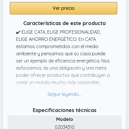
325 m³/h en su nivel máximo y un nivel sonoro
Ver precio
de 54 dB(A). Además, esta campana está
equipada con dos potentes motores, que
Características de este producto
consumen un máximo de energía de 2x65W,
garantizando un entorno eficiente.
✔️ ELIGE CATA, ELIGE PROFESIONALIDAD,
ELIGE AHORRO ENERGÉTICO: En CATA
estamos comprometidos con el medio
ambiente y pensamos que su casa puede
ser un ejemplo de eficiencia energética. Nos
esforzamos, es una obligación y una meta
poder ofrecer productos que contribuyen a
crear un mundo mucho más sostenible,
limpio y acogedor.
✔️ CAMPANA EFICIENTE CON 3 NIVELES DE
EXTRACCIÓN: La campana TF 5260 cuenta
Especificaciones técnicas
con 3 niveles de extracción y un panel de
Modelo
control deslizante que permite un manejo
intuitivo y cómodo, facilitando el ajuste de la
02034310