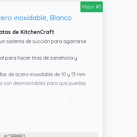
Mejor #3
cero inoxidable, Blanco
atas de KitchenCraft
 un sistema de succión para agarrarse
 para hacer tiras de zanahoria y
as de acero inoxidable de 10 y 13 mm
as son desmontables para que puedas
y cerrar de ojos sin apenas esfuerzo
KCBB882