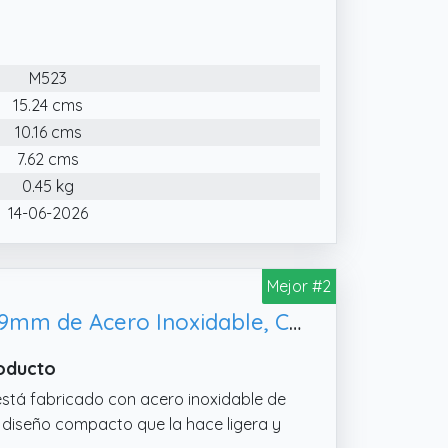
 en sólo 3 pasos, gire en sentido
 frutas verticalmente presione la platina
fritas en pocos segundos, fácil de
M523
 de patatas tiene una capacidad de 700
15.24 cms
te transparente y 3 cuchillas. El material
10.16 cms
able 420J2N.
7.62 cms
 para distintos ingredientes. Las
0.45 kg
iras o cubos, y las cuchillas para cortar
14-06-2026
adecuadas para cortar patatas,
Mejor #2
ICO Cortador de Patatas de Acero Inoxidable con 2 Cuchillas de 12mm y 9mm de Acero Inoxidable, Cortador Manual para Cocina
roducto
está fabricado con acero inoxidable de
n diseño compacto que la hace ligera y