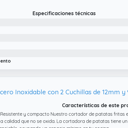
 Fácil de Usar: Usar el cortador patatas fritas se puede hacer
rario para fijar la platina y la cuchilla coloque las verduras o
Especificaciones técnicas
n ambas manos, puede hacer rápidamente sabrosas patatas 
sfrutar de la diversión de cocinar.
 Materiales Seguros, Protección de la Salud: Esta cortadora
 y contiene 1 portacuchillas, 1 prensador, 3 dientes, 1 recipien
 de grado alimentario sin BPA y las cuchillas de acero inoxid
 Corta Patatas Multifuncional: 3 juegos de cuchillas diferentes
chillas de rejilla son adecuadas para cortar ingredientes en t
iento
 dados son adecuadas para cortar ingredientes en cuñas, 
labacines, cebollas, manzanas, tomates, etc.
Características de este p
 Resistente y compacto Nuestro cortador de patatas fritas 
ta calidad que no se oxida. La cortadora de patatas tiene u