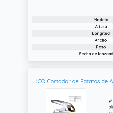
✔️
ho
co
di
Modelo
✔️
Altura
ml
Longitud
es
Ancho
✔️
Peso
cu
Fecha de lanzam
en
ca
✔️
al