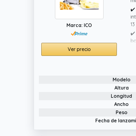
ma
✔️
in
13
Marca: ICO
✔️
ba
co
Ver precio
pe
✔️
añ
Modelo
sa
Altura
✔️
Longitud
ca
el
Ancho
pi
Peso
Fecha de lanzam