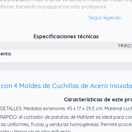
iforme, haciendo la preparación más profesional.
 Mango ergonómico de ahorro de esfuerzo: El cortador de 
lanca de ahorro de esfuerzo, lo que facilita su uso incluso 
enta con un diseño antideslizante para asegurar que el cor
Especificaciones técnicas
rante su uso, evitando deslizamientos.
MNK02
 Fácil de limpiar: Las cuchillas del cortador son desmontables,
arlo, simplemente enjuáguelo con agua tibia o agua jabonosa
iento
samblarlo.
 Amplia gama de usos: Este cortador no solo es ideal para h
rtar papas, pepinos, zanahorias, apio y otras verduras y fru
sa, bocadillos saludables para niños, o aperitivos para reun
prescindible en la cocina.
Características de este p
 DETALLES: Medidas exteriores: 45 x 17 x 29,5 cm. Material cuch
 RÁPIDO: el cortador de patatas de Mahlzeit es ideal para co
itas uniformes, frutas y verduras homogéneas. Permite proc
pida y limpia sin mucho esfuerzo.