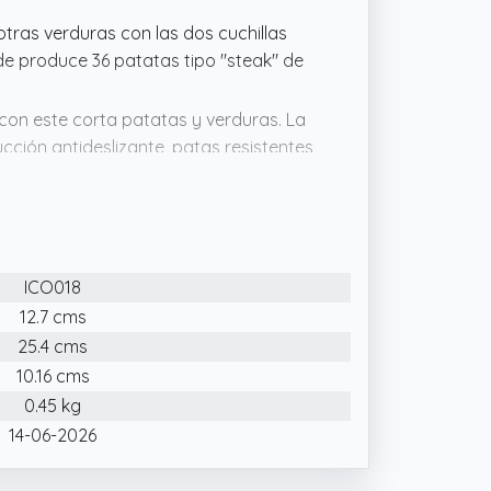
tras verduras con las dos cuchillas
nde produce 36 patatas tipo "steak" de
 con este corta patatas y verduras. La
ción antideslizante, patas resistentes
provechamiento al cortar,
la patata sin que el cortador se mueva.
 respaldada por una garantía de 2
, así que si no estás completamente
ICO018
cionarlo!
12.7 cms
propias patatas fritas gourmet en
25.4 cms
 patatas fritas es perfecto para
orias, calabacines, pepinos, cebollas y
10.16 cms
0.45 kg
14-06-2026