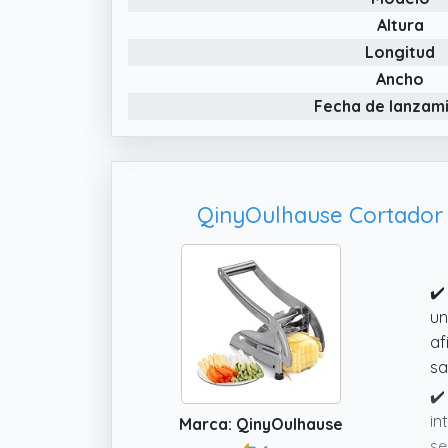
Altura
Longitud
Ancho
Fecha de lanzam
QinyOulhause Cortador 
✔️
un
af
sa
✔️
in
Marca: QinyOulhause
se