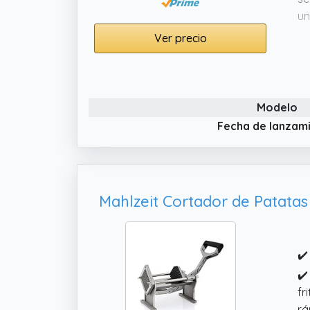
un
✔️
Ver precio
pa
cu
du
Modelo
✔️
us
Fecha de lanzam
en
✔️
co
ca
im
✔️
✔️
fr
rá