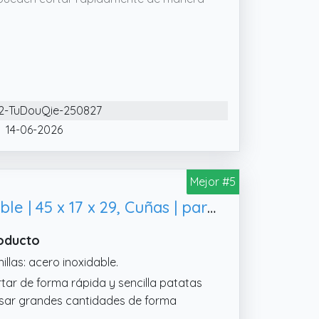
papas tiene un mango ergonómico con
con ingredientes más duros. La base
tador se mantenga firme y seguro
-TuDouQie-250827
 lo que facilita su limpieza. Después de
 y deje secar antes de volver a
14-06-2026
acer papas fritas, sino también para
Mejor #5
tas. Ya sea para comidas diarias en
iones, es una herramienta
Mahlzeit Cortador de Patatas con 4 Moldes de Cuchillas de Acero Inoxidable | 45 x 17 x 29, Cuñas | para Verduras y Frutas
roducto
illas: acero inoxidable.
rtar de forma rápida y sencilla patatas
esar grandes cantidades de forma