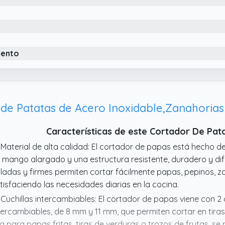
iento
de Patatas de Acero Inoxidable,Zanahorias 
Características de este Cortador De Pat
 Material de alta calidad: El cortador de papas está hecho de
 mango alargado y una estructura resistente, duradero y difí
iladas y firmes permiten cortar fácilmente papas, pepinos, z
tisfaciendo las necesidades diarias en la cocina.
 Cuchillas intercambiables: El cortador de papas viene con 2 
tercambiables, de 8 mm y 11 mm, que permiten cortar en tiras
a para papas fritas, tiras de verduras o trozos de frutas, 