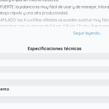
 FUERTE: la palanca es muy fácil de usar y de manejar, tritura
abajo rápido y una alta productividad.
 AFILADO: las 4 cuchillas afiladas se pueden sustituir muy f
rtan tiras con un grosor de 0,6 cm, 0,9 cm, 1,3 cm u 8 esquin
rtical en la pared (¡Material de montaje NO incluido!).
 LIMPIEZA: después de su uso, puede desmontarse y limpiarse
tatas es ideal para usarlo en eventos y fiestas familiares.
Especificaciones técnicas
iento