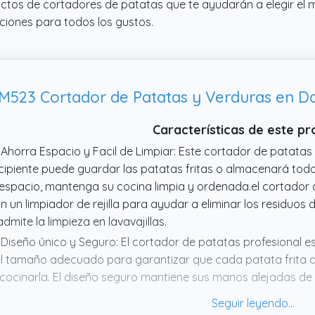
uctos de cortadores de patatas que te ayudarán a elegir el
ciones para todos los gustos.
 M523 Cortador de Patatas y Verduras en Da
Características de este p
 Ahorra Espacio y Facil de Limpiar: Este cortador de patatas 
cipiente puede guardar las patatas fritas o almacenará tod
 espacio, mantenga su cocina limpia y ordenada.el cortador 
n un limpiador de rejilla para ayudar a eliminar los residuos de
admite la limpieza en lavavajillas.
 Diseño único y Seguro: El cortador de patatas profesional 
l tamaño adecuado para garantizar que cada patata frita q
 cocinarla. El diseño seguro mantiene sus manos alejadas de la
tillador de patatas, garantizando su seguridad.