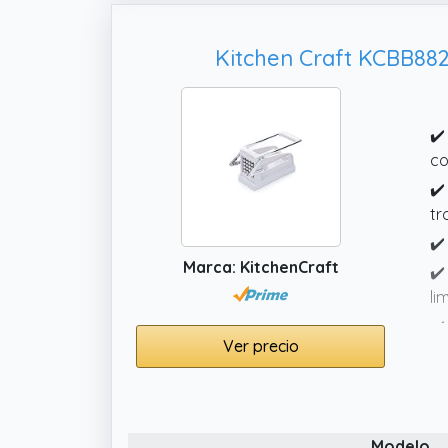
Kitchen Craft KCBB882 
✔️
co
✔️
tr
✔️
Marca: KitchenCraft
✔️
li
✔️
Ver precio
Modelo