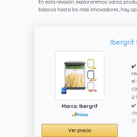
En esta revisión, exploraremos varios prod
básicos hasta los más innovadores, hay op
Ibergrif
✔️
re
el
co
y 
✔️
Marca: Ibergrif
de
al
as
Ver precio