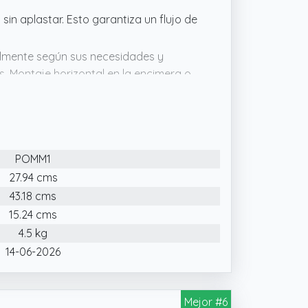
 sin aplastar. Esto garantiza un flujo de
ácilmente según sus necesidades y
as. Montaje horizontal en la encimera o
 fácilmente a mano. El cortador de
POMM1
27.94 cms
43.18 cms
15.24 cms
4.5 kg
14-06-2026
Mejor #6