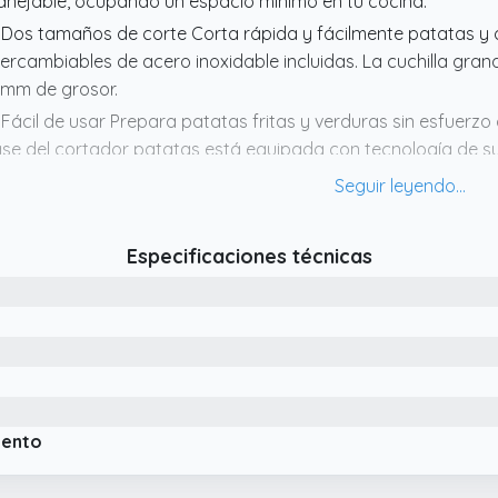
nejable, ocupando un espacio mínimo en tu cocina.
 Dos tamaños de corte Corta rápida y fácilmente patatas y o
tercambiables de acero inoxidable incluidas. La cuchilla gra
 mm de grosor.
 Fácil de usar Prepara patatas fritas y verduras sin esfuerzo
se del cortador patatas está equipada con tecnología de suc
n agarre antideslizante y un tope para obtener el máximo a
rmitiéndote aplicar fuerza al mango y presionar firmemente 
 GARANTÍA ICO: La calidad de nuestro cortador patatas está
Especificaciones técnicas
os. Nos esforzamos por tu máxima satisfacción como cliente
tisfecho con el producto, ¡haremos todo lo posible para solu
 Cortador patatas para preparaciones caseras ¡Prepara tus 
sa con el cortador de patatas fritas ICO! Este versátil corta
aborar tus aperitivos favoritos y también funciona con zanah
mientos. NO RECOMENDADO PARA BONIATOS O ÑAMES.
iento