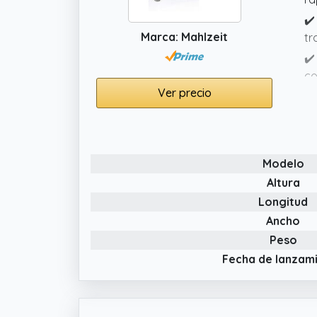
✔️
Marca: Mahlzeit
tr
✔️
co
Ver precio
ve
✔️
pa
Modelo
Altura
Longitud
Ancho
Peso
Fecha de lanzam