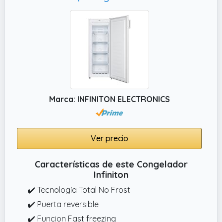
libre de escarcha y funcionando de manera
eficiente
✔️ Eficiencia energética clase E: Consume
solo 162 kWh al año, ayudando a reducir la
factura eléctrica y siendo más amigable con
el medio ambiente
✔️ Autonomía de hasta 45 horas sin
electricidad: Protege tus alimentos durante
Marca: INFINITON ELECTRONICS
cortes de energía, manteniendo su
temperatura por más tiempo
✔️ Patas regulables: Permiten nivelar el
Ver precio
congelador, incluso en superficies irregulares,
para un rendimiento óptimo
Características de este Congelador
Infiniton
✔️ Tecnología Total No Frost
✔️ Puerta reversible
✔️ Funcion Fast freezing