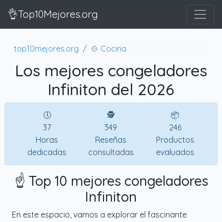
👌Top10Mejores.org
top10mejores.org
🍲 Cocina
Los mejores congeladores
Infiniton del 2026
🕔
🕵
📦
37
349
246
Horas
Reseñas
Productos
dedicadas
consultadas
evaluados
☝️ Top 10 mejores congeladores
Infiniton
En este espacio, vamos a explorar el fascinante