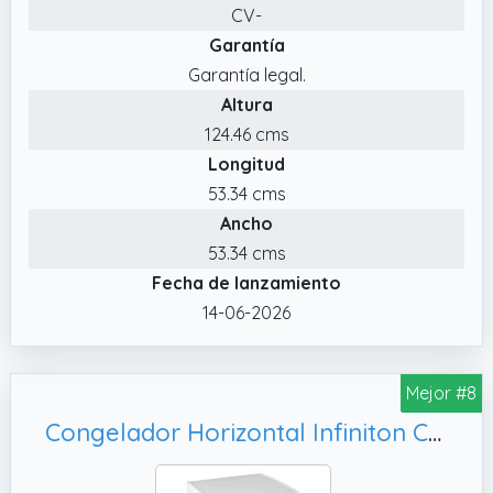
CV-
Garantía
Garantía legal.
Altura
124.46 cms
Longitud
53.34 cms
Ancho
53.34 cms
Fecha de lanzamiento
14-06-2026
Mejor #8
Congelador Horizontal Infiniton CH-A98B, Blanco