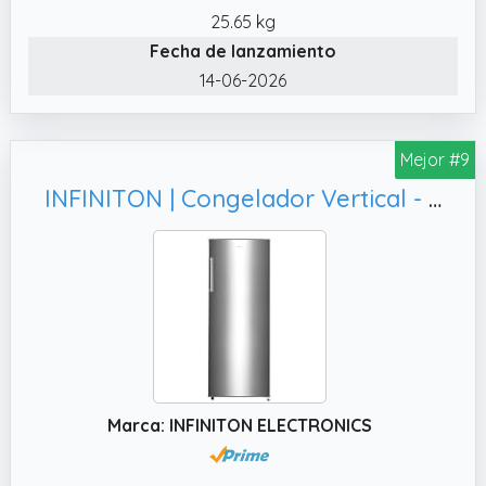
o tiendas de comestibles
25.65 kg
Fecha de lanzamiento
✔️ Sistema de frío cíclico: Garantiza una
congelación eficiente y uniforme,
14-06-2026
manteniendo los alimentos en óptimas
condiciones
Mejor #9
✔️ Estrellas de congelación 4**: Certificación
de alto rendimiento en la conservación de
INFINITON | Congelador Vertical - CV-172L14XEV | Capacidad 172 litros | 143.5 cm de Altura | Ciclico | Inoxidable
alimentos congelados
✔️ Función Dual System: Permite ajustar la
temperatura entre 24 °C y 6 °C, ideal tanto
para congelar como para refrigerar
Marca: INFINITON ELECTRONICS