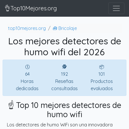
👌Top10Mejores.org
top10mejores.org
🧰 Bricolaje
Los mejores detectores de
humo wifi del 2026
🕔
🕵
📦
64
192
101
Horas
Reseñas
Productos
dedicadas
consultadas
evaluados
☝️ Top 10 mejores detectores de
humo wifi
Los detectores de humo WiFi son una innovadora