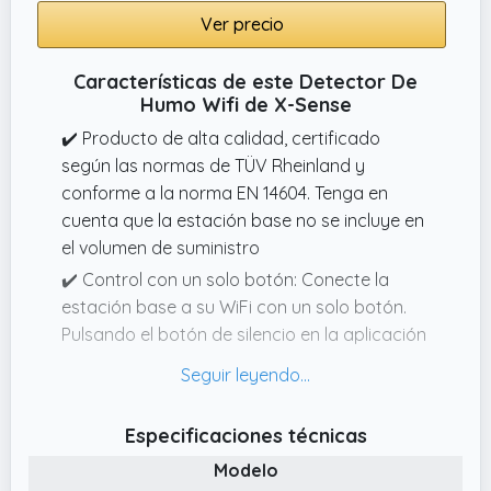
estación base y los detectores de humo con
Ver precio
la aplicación. Hay consejos detallados para
cada paso en la aplicación.
Características de este Detector De
✔️ Detectores de humo con batería de 10
Humo Wifi de X-Sense
años de duración: Los detectores de humo
✔️ Producto de alta calidad, certificado
están equipados con un sensor fotoeléctrico
según las normas de TÜV Rheinland y
de alta calidad de 10 años de duración y una
conforme a la norma EN 14604. Tenga en
batería de litio de 10 años de duración.
cuenta que la estación base no se incluye en
Menos falsas alarmas y no es necesario
el volumen de suministro
cambiar la batería durante su vida útil.
✔️ Control con un solo botón: Conecte la
estación base a su WiFi con un solo botón.
Pulsando el botón de silencio en la aplicación
o en la estación base, podrá silenciar
fácilmente todo el sistema
✔️ No se pierda ninguna alarma: en cuanto se
Especificaciones técnicas
detecte humo, recibirá inmediatamente un
Modelo
mensaje de aviso en su teléfono móvil. Al