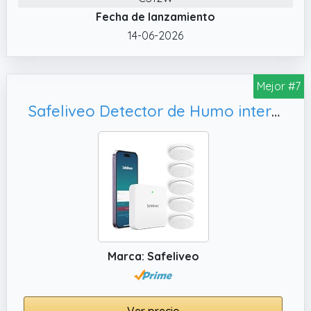
peligro o cualquier mal funcionamiento para
Fecha de lanzamiento
que pueda tomar medidas rápidamente,
14-06-2026
ayudando a mantener su propiedad y su
hogar seguros.
Mejor #7
✔️ Función de autocomprobación：Una
autocomprobación automática comprueba
Safeliveo Detector de Humo interconectado WiFi, Juego de Alarma de Humo con Control por aplicación.
el sensor, la electrónica y la batería cada 60
segundos para garantizar un
funcionamiento correcto. Por favor, dar
suficiente autoridad de la APP, a
continuación, puede recibir la notificación
sobre el resultado de la alarma de humo
autodiagnóstico diario.
✔️ Buen aliado para la seguridad familiar：Un
Marca: Safeliveo
solo dispositivo tiene un área de detección
efectiva de 40 m², proporcionando la máxima
protección para cada habitación de su casa.
Ver precio