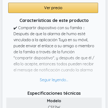
Ver precio
Características de este producto
✔️ Compartir dispositivo con su familia：
Después de que la alarma de humo esté
vinculada a la aplicación Tuya en su móvil,
puede enviar el enlace a su amigo o miembro
de la familia a través de la función
"compartir dispositivo", y después de que él /
ella lo acepte, entonces todos pueden recibir
el mensaje de notificación cuando la alarma
de humo envía una notificación.
✔️ Notificaciones Push en tiempo real：No
importa dónde se encuentre (asegúrese de
Especificaciones técnicas
que su teléfono tiene acceso a Internet: señal
Modelo
móvil o WiFi)，puede recibir alertas en
tiempo real cuando el dispositivo detecta
CS12W