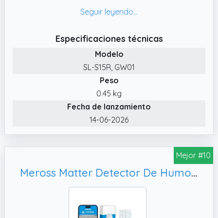
✔️ Conjunto de detectores de humo
interconectados de forma inalámbrica: se
pueden agregar hasta 20 detectores de
Especificaciones técnicas
humo al sistema. Si una de las alarmas de
Modelo
humo del minisistema de alerta temprana
SL-S15R, GW01
contra incendios detecta humo, todos los
Peso
detectores de humo y la estación base
activarán una alarma sonora fuerte con un
0.45 kg
LED rojo parpadeante.
Fecha de lanzamiento
✔️ Control de la App: todo es más fácil con la
14-06-2026
ayuda de la App. Especialmente amigable
para personas mayores.
Mejor #10
✔️ Compartir con familias: el sistema de
alarma contra incendios se puede compartir
Meross Matter Detector De Humo Conectado, 3 Unidades
con otras familias a través de la aplicación.
También pueden recibir notificaciones y
silenciar los detectores de humo a través de