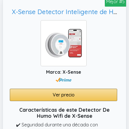
combina sensores fotoeléctricos de humo y
Mejor #5
electroquímicos de CO Figaro, lo que
X-Sense Detector Inteligente de Humo y Monóxido de Carbono Wi-Fi con Batería Reemplazable, 1 Unidad
garantiza una detección rápida y precisa y
una vida útil de 10 años, ofreciéndole la
máxima seguridad y tranquilidad
Marca: X-Sense
Ver precio
Características de este Detector De
Humo Wifi de X-Sense
✔️ Seguridad durante una década con