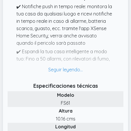
✔️ Notifiche push in tempo reale: monitora la
tua casa da qualsiasi luogo e ricevi notifiche
in tempo reale in caso di allarme, batteria
scarica, guasto, ecc. tramite l'app XSense
Home Security; verrai anche avvisato
quando il pericolo sarà passato
✔️ Espandi la tua casa intelligente a modo
tuo: Fino a 50 allarmi, con rilevatori di fumo,
rilevatori di monossido di carbonio e altri,
possono essere aggiunti alla stazione base
SBS50 per un sistema interconnesso, in modo
Especificaciones técnicas
che se un dispositivo suona, tutto lo farà; la
Modelo
sua distanza di trasmissione all'aria aperta di
500 m (1600 ft) assicura una comunicazione
FS61
stabile tra Dispositivi
Altura
✔️ Abbastanza forte da essere ascoltato:
10.16 cms
quando attivati, la stazione base emette un
Longitud