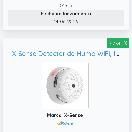
0.45 kg
notificaciones en su teléfono inteligente si el
Fecha de lanzamiento
minisistema de alarma contra incendios
inteligente activa la alarma. No importa
14-06-2026
dónde se encuentre, puede recibir las
advertencias de la aplicación siempre que su
Mejor #8
teléfono inteligente pueda navegar por
Internet.
X-Sense Detector de Humo WiFi, 1 Ud
✔️ Conjunto de detectores de humo
interconectados de forma inalámbrica: se
pueden agregar hasta 20 detectores de
humo al sistema. Si una de las alarmas de
humo del minisistema de alerta temprana
contra incendios detecta humo, todos los
detectores de humo y la estación base
activarán una alarma sonora fuerte con un
Marca: X-Sense
LED rojo parpadeante.
✔️ Fácil operación: Es muy fácil conectar la