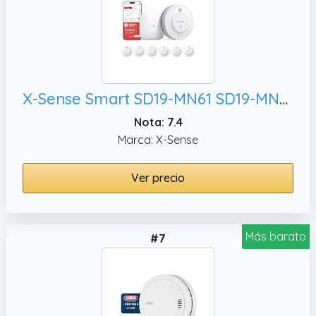
X-Sense Smart SD19-MN61 SD19-MN61 - Detector de Humo inalámbrico (batería de 10 años y estación Base SBS50, 6 Unidades)
Nota: 7.4
Marca: X-Sense
Ver precio
Más barato
#7