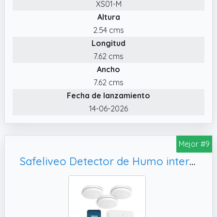
XS01-M
mismo tiempo, suena una señal acústica en
Altura
la estación base y en cada detector
conectado.
2.54 cms
Longitud
✔️ Prueba a través de la app: Prueba la
alarma rápida y fácilmente desde la app sin
7.62 cms
tener que subir una escalera para pulsar un
Ancho
botón en el propio dispositivo
7.62 cms
✔️ Mensajes de estado inmediatos: Supervise
Fecha de lanzamiento
su casa desde cualquier lugar y reciba
14-06-2026
notificaciones de alarma instantáneas a
través de la app XSense Home Security, así
como alertas de batería baja, averías y
Mejor #9
mucho más. También se le informará cuando
Safeliveo Detector de Humo interconectado WiFi, Juego de Alarma de Humo con Control por aplicación.
haya pasado el peligro