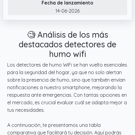
Fecha de lanzamiento
✔️ PRECISIÓN ÓPTICA DUAL, MENOS FALSAS
14-06-2026
ALARMAS – SEGURIDAD CONFIABLE: Este
detector de humo WiFi avanzado, con dos
sensores fotoeléctricos (patente en trámite)
🧐 Análisis de los más
y una malla de 0,8 mm, es ideal para la
destacados detectores de
cocina, ya que distingue eficazmente el
humo real del vapor. Ofrece mayor
humo wifi
sensibilidad y precisión que los modelos de
Los detectores de humo WiFi se han vuelto esenciales
un solo sensor, activando la alerta solo en
para la seguridad del hogar, ya que no solo alertan
incendios reales.
sobre la presencia de humo, sino que también envían
✔️ 10 AÑOS DE DURACIÓN Y REGISTROS
notificaciones a nuestro smartphone, mejorando la
HISTÓRICOS PARA PROTECCIÓN
respuesta ante emergencias. Con tantas opciones en
PROLONGADA: Fabricado con material
el mercado, es crucial evaluar cuál se adapta mejor a
ignífugo V0 y resistente a los rayos UV,
tus necesidades.
garantiza hasta 10 años de uso. Con alarma
de 85 dB y estación base de 110 dB, emite
A continuación, te presentamos una tabla
avisos fuertes y oportunos.
comparativa que facilitará tu decisión. Aquí podrás