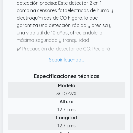
detección precisa: Este detector 2 en 1
combina sensores fotoeléctricos de humo y
electroquímicos de CO Figaro, lo que
garantiza una detección rápida y precisa y
una vida útil de 10 años, ofreciéndole la
máxima seguridad y tranquilidad
✔️ Precaución del detector de CO: Recibirá
una advertencia inmediata en la aplicación
cuando el nivel de CO supere las 100 ppm, lo
que le permitirá actuar rápidamente sin
Especificaciones técnicas
esperar una respuesta tardía
Modelo
✔️ Historial de detección de CO al alcance de
SC07-WX
su mano: Acceda al historial de
Altura
concentración de CO de su hogar desde
cualquier lugar utilizando la aplicación;
12.7 cms
manténgase informado sobre la seguridad
Longitud
de su hogar con datos completos de
12.7 cms
detección de CO