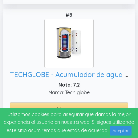
#8
TECHGLOBE - Acumulador de agua caliente - 2 intercambiadores de calor (1,1 m²) - acer inoxidable - bajo consumo energético - aislamiento de 50 mm - Termo vertical (350 L)
Nota: 7.2
Marca: Tech globe
Ver precio
Utilizamos cookies para asegurar que damos la mejor
experiencia al usuario en nuestra web. Si sigues utilizando
este sitio asumiremos que estás de acuerdo.
Aceptar
#9