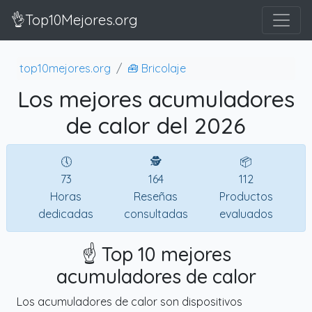
👌Top10Mejores.org
top10mejores.org
🧰 Bricolaje
Los mejores acumuladores
de calor del 2026
🕔
🕵
📦
73
164
112
Horas
Reseñas
Productos
dedicadas
consultadas
evaluados
☝️ Top 10 mejores
acumuladores de calor
Los acumuladores de calor son dispositivos