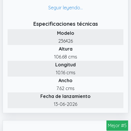
pueden evitar pausas de carga más largas y
utilizar especialmente la llamada corriente
excedente
Especificaciones técnicas
✔️ Almacenamiento térmico ETS Plus ? Mucho
Modelo
calor en poco espacio
236426
✔️ Regula la temperatura ambiente de forma
Altura
inteligente
106.68 cms
Longitud
10.16 cms
Ancho
7.62 cms
Fecha de lanzamiento
13-06-2026
Mejor #5