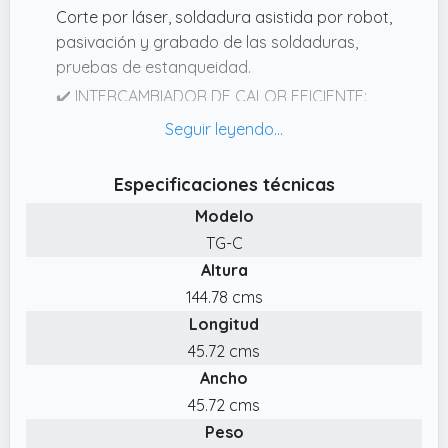
Corte por láser, soldadura asistida por robot,
pasivación y grabado de las soldaduras,
pruebas de estanqueidad.
✔️ INTERCAMBIADOR DE CALOR EFICIENTE:
serpentina con una superficie muy amplia
para un intercambio de calor óptimo. La
superficie lisa del registro garantiza un flujo
Especificaciones técnicas
de agua óptimo.
Modelo
✔️ BUEN AISLAMIENTO: Aislamiento de 50 mm
TG-C
de espesor de espuma de poliuretano de
Altura
alta calidad.
144.78 cms
✔️ MULTIFUNCIONALIDAD: Ideal en
Longitud
combinación con todas las fuentes de calor,
45.72 cms
por ejemplo: El acumulador se puede
Ancho
combinar con cualquier fuente de calor.
45.72 cms
Peso