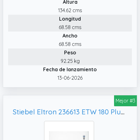
Altura
combinar con cualquier fuente de calor.
134.62 cms
✔️ MÁXIMOS ESTÁNDARES DE FABRICACIÓN:
Longitud
Corte por láser, soldadura asistida por robot,
68.58 cms
pasivación y grabado de las soldaduras,
Ancho
pruebas de estanqueidad.
68.58 cms
Peso
92.25 kg
Fecha de lanzamiento
13-06-2026
Mejor #3
Stiebel Eltron 236613 ETW 180 Plus acumulador de calor, blanco alpino