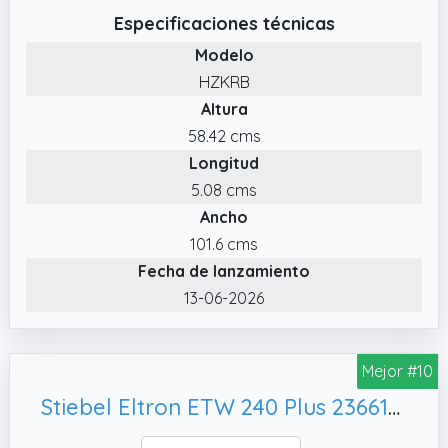
radiador de diseño en el tamaño 600 x 1022 x
Especificaciones técnicas
69 mm convence por su elegante antracita y
Modelo
encaja perfectamente en cualquier
HZKRB
decoración.
Altura
✔️ Robusto: alta resistencia a la compresión:
58.42 cms
el radiador está diseñado para una presión
Longitud
máxima de 3 bar y cumple con los requisitos
de los sistemas de calefacción modernos,
5.08 cms
para un rendimiento fiable y una larga vida
Ancho
útil.
101.6 cms
✔️ Montaje rápido: uso universal: este
Fecha de lanzamiento
radiador de panel con conexión G1/2 se
13-06-2026
adapta a casi cualquier sistema sanitario y
es fácil de montar. Se incluye una válvula
termostática en color antracita.
Mejor #10
Stiebel Eltron ETW 240 Plus 236614 - Acumulador de calor, color blanco alpino