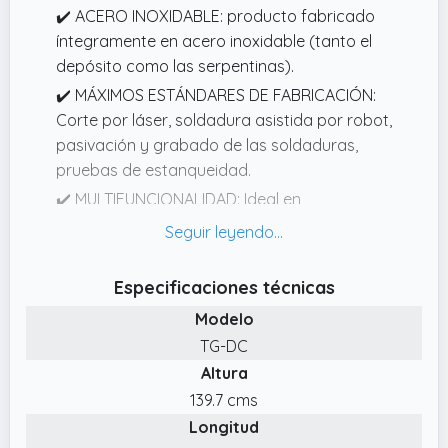
✔️ ACERO INOXIDABLE: producto fabricado
íntegramente en acero inoxidable (tanto el
depósito como las serpentinas).
✔️ MÁXIMOS ESTÁNDARES DE FABRICACIÓN:
Corte por láser, soldadura asistida por robot,
pasivación y grabado de las soldaduras,
pruebas de estanqueidad.
✔️ MULTIFUNCIONALIDAD: Ideal en
combinación con todas las fuentes de calor,
por ejemplo: El acumulador se puede
combinar con cualquier fuente de calor.
Especificaciones técnicas
✔️ BUEN AISLAMIENTO: Aislamiento de 50 mm
Modelo
de espesor de espuma de poliuretano de
TG-DC
alta calidad.
Altura
✔️ INTERCAMBIADOR DE CALOR EFICIENTE:
139.7 cms
serpentina con una superficie muy amplia
Longitud
para un intercambio de calor óptimo. La