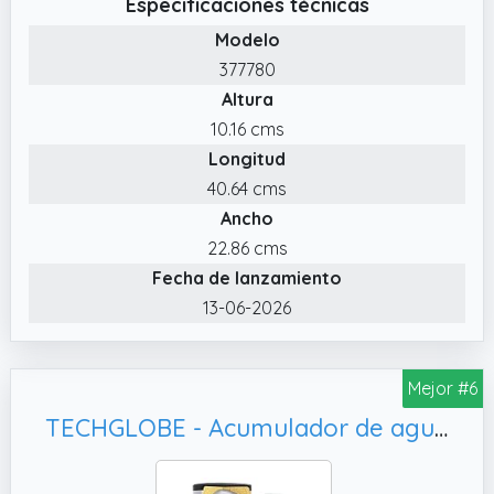
Especificaciones técnicas
Modelo
377780
Altura
10.16 cms
Longitud
40.64 cms
Ancho
22.86 cms
Fecha de lanzamiento
13-06-2026
Mejor #6
TECHGLOBE - Acumulador de agua caliente - 2 intercambiadores de calor (1,6 m²) - acer inoxidable - bajo consumo energético - aislamiento de 50 mm - Termo vertical (250 L)