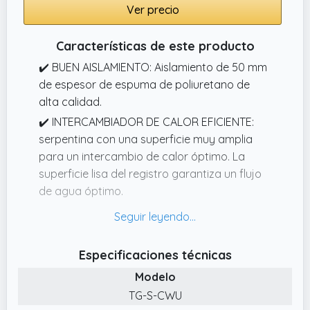
Ver precio
Características de este producto
✔️ BUEN AISLAMIENTO: Aislamiento de 50 mm
de espesor de espuma de poliuretano de
alta calidad.
✔️ INTERCAMBIADOR DE CALOR EFICIENTE:
serpentina con una superficie muy amplia
para un intercambio de calor óptimo. La
superficie lisa del registro garantiza un flujo
de agua óptimo.
✔️ ACERO INOXIDABLE: producto fabricado
íntegramente en acero inoxidable (tanto el
depósito como las serpentinas).
Especificaciones técnicas
✔️ MULTIFUNCIONALIDAD: Ideal en
Modelo
combinación con todas las fuentes de calor,
TG-S-CWU
por ejemplo: El acumulador se puede