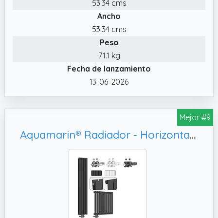
53.34 cms
superficie lisa del registro garantiza un flujo
Ancho
de agua óptimo.
53.34 cms
Peso
71.1 kg
Fecha de lanzamiento
13-06-2026
Mejor #9
Aquamarin® Radiador - Horizontal, Acumulador Calor