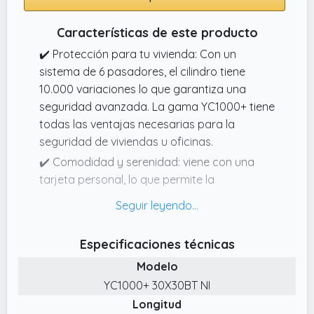
Características de este producto
✔️ Protección para tu vivienda: Con un
sistema de 6 pasadores, el cilindro tiene
10.000 variaciones lo que garantiza una
seguridad avanzada. La gama YC1000+ tiene
todas las ventajas necesarias para la
seguridad de viviendas u oficinas.
✔️ Comodidad y serenidad: viene con una
tarjeta personal, lo que permite la
reproducción en caso de pérdida de llaves.
Esto le garantiza más serenidad y
comodidad.
Especificaciones técnicas
✔️ SEGURIDAD REFORZADA: Protección del
Modelo
cilindro contra la perforación y el gancho
YC1000+ 30X30BT NI
que garantiza su seguridad frente a los
Longitud
intentos de robo.