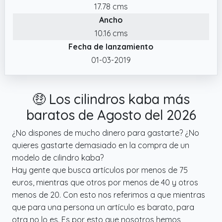
17.78 cms
✔️ COMPONENTES INCLUIDOS: 1 cilindro de
Ancho
cerradura acabado níquel satinado, 4 llaves
reversibles, 1 tarjeta personal, 1 tornillo de
10.16 cms
fijación
Fecha de lanzamiento
✔️ Dimensiones: longitud exterior 30 mm.
01-03-2019
Longitud interior 30 mm
🤑 Los cilindros kaba más
baratos de Agosto del 2026
¿No dispones de mucho dinero para gastarte? ¿No
quieres gastarte demasiado en la compra de un
modelo de cilindro kaba?
Hay gente que busca artículos por menos de 75
euros, mientras que otros por menos de 40 y otros
menos de 20. Con esto nos referimos a que mientras
que para una persona un artículo es barato, para
otra no lo es. Es por esto que nosotros hemos