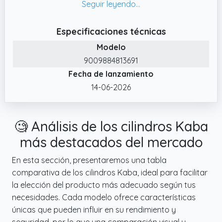
✔️ Incluye Cinco Llaves LK: Proporciona
comodidad y facilidad de acceso con cinco
llaves largas incluidas.
Especificaciones técnicas
✔️ Alta Compatibilidad: Ideal para cerraduras
Modelo
de perfil europeo y puertas exteriores e
9009884813691
interiores de alta seguridad.
Fecha de lanzamiento
14-06-2026
🧐 Análisis de los cilindros Kaba
más destacados del mercado
En esta sección, presentaremos una tabla
comparativa de los cilindros Kaba, ideal para facilitar
la elección del producto más adecuado según tus
necesidades. Cada modelo ofrece características
únicas que pueden influir en su rendimiento y
seguridad, por lo que una comparación visual y