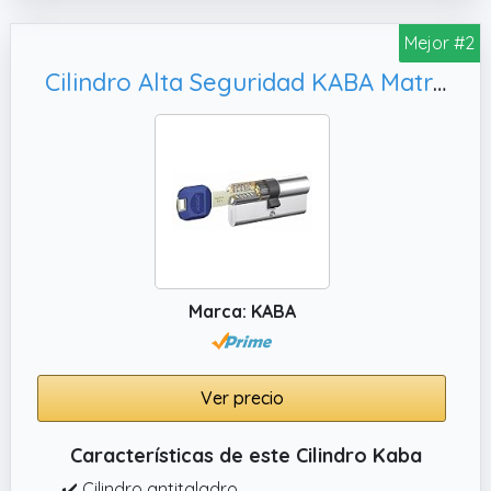
Mejor #2
Cilindro Alta Seguridad KABA Matrix 30X30 NIQUEL 5 Llaves LK Doble Embrague+Refuerzo Lam
Marca: KABA
Ver precio
Características de este Cilindro Kaba
✔️ Cilindro antitaladro