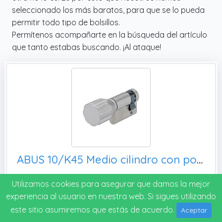
seleccionado los más baratos, para que se lo pueda
permitir todo tipo de bolsillos.
Permítenos acompañarte en la búsqueda del artículo
que tanto estabas buscando. ¡Al ataque!
ABUS 10/K45 Medio cilindro con pomo - semicilindro con pomo redondo para cerrar sin llave - para puertas de baño, armarios eléctricos o barras de seguridad - plateado - 67120
Marca: ABUS
Utilizamos cookies para asegurar que damos la mejor
experiencia al usuario en nuestra web. Si sigues utilizando
Ver precio
este sitio asumiremos que estás de acuerdo.
Aceptar