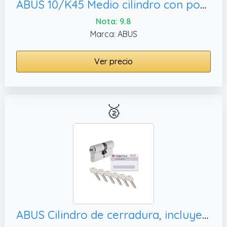
ABUS 10/K45 Medio cilindro con pomo - semicilindro con pomo redondo para cerrar sin llave - para puertas de baño, armarios eléctricos o barras de seguridad - plateado - 67120
Nota: 9.8
Marca: ABUS
Ver precio
🥈
ABUS Cilindro de cerradura, incluye ToniTec CodeCard