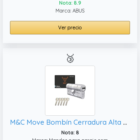
Nota: 8.9
Marca: ABUS
Ver precio
🥉
M&C Move Bombín Cerradura Alta Seguridad Anti Topolino Leva Larga Doble Embrague Seguridad Máxima SKG 3 Estrellas 32x32mm Anti Bumping Anti Taladro Níquel Pulido 5 Llaves Incluidas
Nota: 8