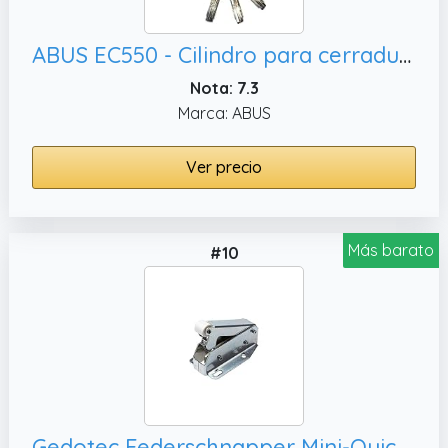
ABUS EC550 - Cilindro para cerradura (28 y 34 mm, incluye 5 llaves)
Nota: 7.3
Marca: ABUS
Ver precio
Más barato
#10
Gedotec Federschnapper Mini-Quick Automático Rápido Cerradura de Puerta Möbel-schnäpper | Acero Niquelado | Federschnapp-Verschluss para Atornillar | 1 Pieza - Druck-öffner para Cajones y Armarios