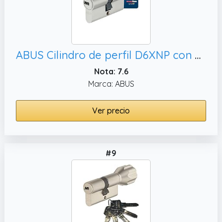
ABUS Cilindro de perfil D6XNP con 5 llaves y tarjeta de código - cerradura para puerta de entrada y de vivienda - cilindro doble con función de emergencia y seguridad - longitud del cilindro 30/30 mm
Nota: 7.6
Marca: ABUS
Ver precio
#9