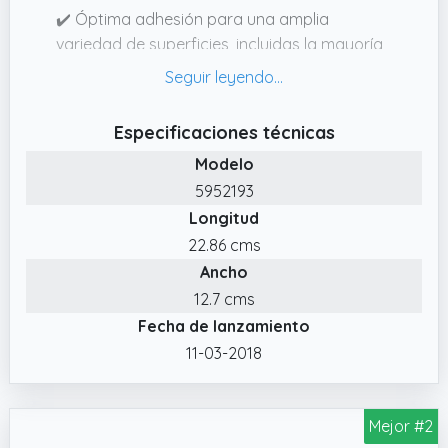
✔️ Óptima adhesión para una amplia
variedad de superficies, incluidas la mayoría
de pinturas electroestáticas, metales, vidrio,
madera lacada, acrílicos, policarbonato, ABS
✔️ Elimine la necesidad de perforar, lijar,
Especificaciones técnicas
acabar, atornillar, soldar y limpiar
Modelo
✔️ Unión invisible: mejore la apariencia de sus
5952193
diseños realizando uniones prácticamente
Longitud
invisibles
22.86 cms
Ancho
12.7 cms
Fecha de lanzamiento
11-03-2018
Mejor #2