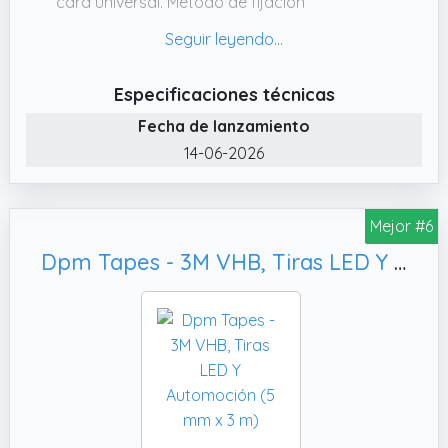
cara universal. Método de fijación
permanente, rápido y fácil de usar, garantiza
una alta resistencia y una larga durabilidad.
✔️ VHB TAPES Rápida y sencilla de aplicar,
Especificaciones técnicas
ideal para la unión de superficies difíciles y
Fecha de lanzamiento
garantiza la adhesión en diversas
14-06-2026
condiciones ambientales, incluso en las más
exigentes.
✔️ MULTIUSO Rollo de cinta adhesiva original,
Mejor #6
ideal para tiras LED, decoraciones y adornos
Dpm Tapes - 3M VHB, Tiras LED Y Automoción (5 mm x 3 m)
en superficies difíciles, con un núcleo
conformable de espuma acrílica.
✔️ SUSTITUTIVO Los adhesivos VHB pueden
reemplazar los sistemas de fijación
mecánicos (remaches, soldaduras, tornillos)
y los adhesivos líquidos, eliminando la
necesidad de taladrar, lijar, acabar, atornillar
y soldar.