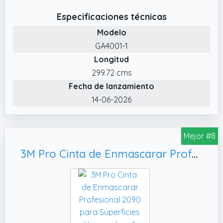
fácilmente al tamaño o longitud deseada
Especificaciones técnicas
para adaptarlo a tus necesidades
Modelo
✔️ Alta ductilidad: La cinta de doble cara
GA4001-1
tiene una fuerte fuerza de adhesión, puede
Longitud
fijar objetos fácilmente y no se caen
fácilmente. Si quieres fijar objetos pesados,
299.72 cms
aumenta la cantidad de cinta adhesiva de
Fecha de lanzamiento
doble cara
14-06-2026
✔️ Cinta invisible: Esta cinta adhesiva
removible transparente no es tóxica, es
Mejor #8
respetuosa con el medio ambiente y es
reciclable, es una necesidad para su vida
3M Pro Cinta de Enmascarar Profesional 2090 para Superficies Universales - 1 Rollo 48 mm × 50 m - Resistente a los Rayos UV y al Agua, para Pintar y Decorar Tanto Interiores como Exteriores
diaria
✔️ Removible y sin rastro: La cinta adhesiva
de doble cara se puede quitar fácilmente por
completo sin dañar la pared. Y no deja
residuos porque no hay pegamento