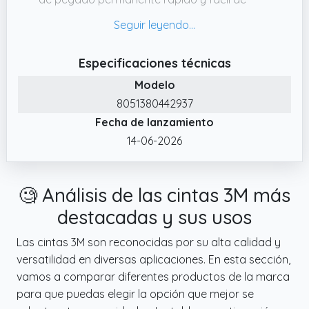
usar que ofrece resistencia y durabilidad a
largo plazo. La fijación prácticamente
invisible mantiene las superficies lisas.
Especificaciones técnicas
✔️ Producto original
Modelo
✔️ CINTA DE ESPUMA Esta cinta de espuma
8051380442937
de PE de doble cara tiene fines generales
Fecha de lanzamiento
como: cinta de montaje para la adhesión de
14-06-2026
objetos varios, cinta impermeable que se
puede utilizar en el baño. Cinta para colgar
cuadros para colgar marcos y pósteres.
🧐 Análisis de las cintas 3M más
✔️ Cinta adhesiva de doble cara Cinta de
destacadas y sus usos
espuma PE de la serie 1600T. Hecho de
polietileno de 9 mm x 3 m, 1,1 mm de grosor.
Las cintas 3M son reconocidas por su alta calidad y
versatilidad en diversas aplicaciones. En esta sección,
vamos a comparar diferentes productos de la marca
para que puedas elegir la opción que mejor se