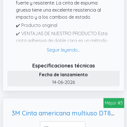
fuerte y resistente. La cinta de espuma
gruesa tiene una excelente resistencia al
impacto y a los cambios de estado.
✔️ Producto original
✔️ VENTAJAS DE NUESTRO PRODUCTO Esta
cinta adhesiva de doble cara es un método
de pegado permanente rápido y fácil de
usar que ofrece resistencia y durabilidad a
largo plazo. La fijación prácticamente
Especificaciones técnicas
invisible mantiene las superficies lisas.
Fecha de lanzamiento
✔️ CINTA DE ESPUMA Esta cinta de espuma
14-06-2026
de PE de doble cara tiene fines generales
como: cinta de montaje para la adhesión de
objetos varios, cinta impermeable que se
Mejor #3
puede utilizar en el baño. Cinta para colgar
3M Cinta americana multiuso DT8, envueltos individualmente
cuadros para colgar marcos y pósteres.
✔️ Cinta adhesiva de doble cara – Cinta de