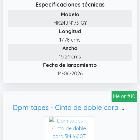
montaje de doble cara premium ofrece un
Especificaciones técnicas
fuerte poder adhesivo, fijando de forma
Modelo
confiable una amplia variedad de materiales
HK24JN173-GY
sin preocuparse por aflojamientos o
Longitud
desprendimientos.
17.78 cms
✔️ Impermeable y resistente a la
Ancho
temperatura. : La cinta de acrílico
modificado de FIXCHORD es resistente a la
15.24 cms
luz UV, humedad, solventes y químicos,
Fecha de lanzamiento
garantizando el sellado y la unión perfecta
14-06-2026
incluso en ambientes externos, haciéndola
apropiada para usar en espacios interiores y
al aire libre.
Mejor #10
✔️ Uso fácil. : Esta cinta de montura
Dpm tapes - Cinta de doble cara 3M 1600T Para Interiores y Exteriores, Aplicaciones Permanentes -
resistente de doble faz es fácil de usar;
simplemente pele la cinta y péguela a la
superficie deseada.
✔️ Cinta multipropósito. : La cinta resistente