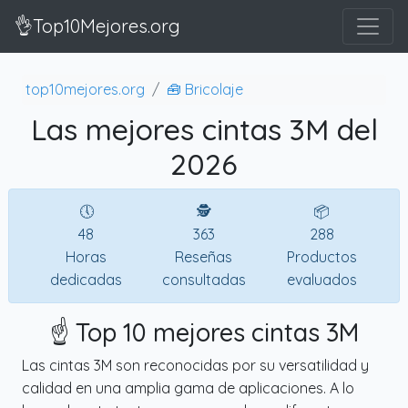
👌Top10Mejores.org
top10mejores.org
🧰 Bricolaje
Las mejores cintas 3M del
2026
🕔
🕵
📦
48
363
288
Horas
Reseñas
Productos
dedicadas
consultadas
evaluados
☝️ Top 10 mejores cintas 3M
Las cintas 3M son reconocidas por su versatilidad y
calidad en una amplia gama de aplicaciones. A lo