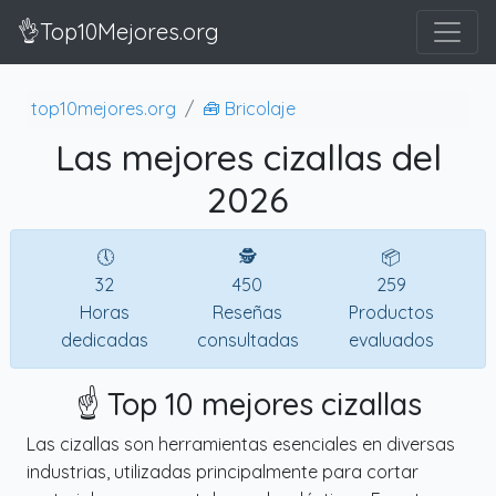
👌Top10Mejores.org
top10mejores.org
🧰 Bricolaje
Las mejores cizallas del
2026
🕔
🕵
📦
32
450
259
Horas
Reseñas
Productos
dedicadas
consultadas
evaluados
☝️ Top 10 mejores cizallas
Las cizallas son herramientas esenciales en diversas
industrias, utilizadas principalmente para cortar