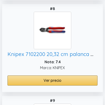
#8
Knipex 7102200 20,32 cm palanca mini-cizalla - agarre cómodo
Nota: 7.4
Marca: KNIPEX
Ver precio
#9