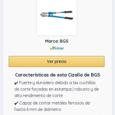
✔️ CORTE POTENTE Y PRECISO – Cizalla
profesional de 18 pulgadas diseñada para
cortar varillas, pernos, tornillos, cadenas,
alambrón, pasadores y otros elementos
metálicos con rapidez y menor esfuerzo.
✔️ Para uso con varillas roscadas y espiral
Marca: BGS
acero, de encofrado, alambres y todo tipo
de materiales de obra hasta 10mm.
✔️ USO PROFESIONAL
Ver precio
✔️ Cizalla de mano corta varillas fabricada
en acero.
Características de esta Cizalla de BGS
✔️ Fuerte y duradero debido a las cuchillas
de corte forjadas en estampa | robusto y de
alto rendimiento de corte
✔️ Capaz de cortar metales ferrosos de
hasta 6 mm de diámetro