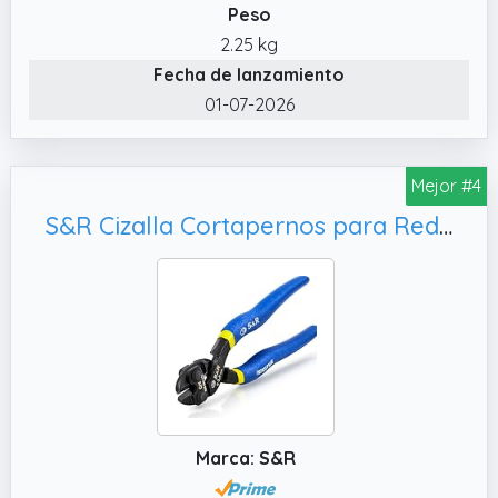
Peso
2.25 kg
Fecha de lanzamiento
01-07-2026
Mejor #4
S&R Cizalla Cortapernos para Redes y Pernos de Ø 3,6 mm. Cizalla de 20 cm en acero al Cromo Molibdeno. Bordes endurecidos por inducción HRC58-62. Profesional.
Marca: S&R