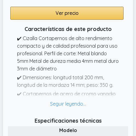
Ver precio
Características de este producto
✔️ Cizalla Cortapernos de alto rendimiento
compacto y de calidad profesional para uso
profesional. Perfil de corte: Metal blando
5mm Metal de dureza media 4mm metal duro
3mm de diámetro
✔️ Dimensiones: longitud total 200 mm,
longitud de la mordaza 14 mm; peso: 350 g.
✔️ Cortapernos de acero de cromo vanadio
60 forjado con bordes de corte endurecidos
por inducción HRC5862.
✔️ Asas con recubrimineto doble para
Especificaciones técnicas
proteger la manos con uso intenso
Modelo
✔️ Para cortar placas de acero, trenzas de