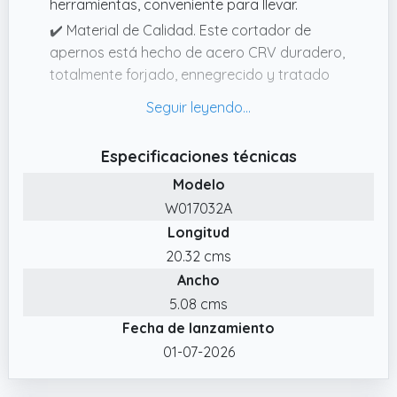
herramientas, conveniente para llevar.
✔️ Material de Calidad. Este cortador de
apernos está hecho de acero CRV duradero,
totalmente forjado, ennegrecido y tratado
térmicamente para mayor durabilidad.
✔️ Excelente Capacidad de Corte. Apertura
máxima: 9 mm; Diámetro máximo de corte: 6
Especificaciones técnicas
mm para alambre blando, 5 mm para
Modelo
alambre de dureza media, 4 mm para
W017032A
alambre duro, 4 mm para barras de refuerzo.
Longitud
✔️ Ahorro de Trabajo. Adopta un muelle
20.32 cms
telescópico para un uso más eficiente.
Ancho
✔️ Ergonómico. Mango de plástico de
5.08 cms
inmersión de alta calidad, diseño
Fecha de lanzamiento
ergonómico, antideslizante y cómodo de
sostener para garantizar la seguridad.
01-07-2026