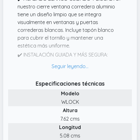
nuestro cierre ventana corredera aluminio
tiene un diseño limpio que se integra
visualmente en ventanas y puertas
correderas blancas. Incluye tapón blanco
para cubrir el tornillo y mantener una
estética más uniforme.
✔️ INSTALACIÓN GUIADA Y MÁS SEGURA:
Incluye instrucciones y enlace a vídeo de
montaje en el packaging para ayudarte
paso a paso antes de perforar. Se
Especificaciones técnicas
recomienda utilizar una broca de 8 mm.
Modelo
✔️ INCLUYE LLAVES DE SEGURIDAD: El sistema
WLOCK
viene con llaves para accionar el mecanismo
Altura
de bloqueo y desbloqueo de forma segura.
Mantén el control total del cierre y asegura
7.62 cms
que solo las personas autorizadas puedan
Longitud
abrir las ventanas o puertas correderas
5.08 cms