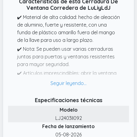
Características de esta Cerradura De
Ventana Corredera de LuLiyLdJ
✔️ Material de alta calidad: hecho de aleación
de aluminio, fuerte y resistente, con una
funda de plástico amarillo fuera del mango
de la llave para uso a largo plazo.
✔️ Nota: Se pueden usar varias cerraduras
juntas para puertas y ventanas resistentes
para mayor seguridad.
✔️ Artículos imprescindibles: abrir la ventana
mosquitera cuando hace calor en verano
puede promover la circulación del aire. Puede
usar un candado para fijar la ventana
Especificaciones técnicas
mosquitera, lo que puede evitar que los niños
Modelo
se caigan y los ladrones cometan delitos.
LJ2403II092
✔️ Fácil de instalar: cada cerradura está
Fecha de lanzamiento
equipada con una llave hexagonal, gire
05-08-2026
lentamente la llave desde el orificio,