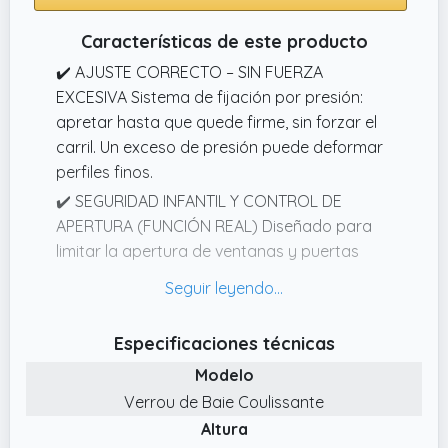
Características de este producto
✔️ AJUSTE CORRECTO – SIN FUERZA
EXCESIVA Sistema de fijación por presión:
apretar hasta que quede firme, sin forzar el
carril. Un exceso de presión puede deformar
perfiles finos.
✔️ SEGURIDAD INFANTIL Y CONTROL DE
APERTURA (FUNCIÓN REAL) Diseñado para
limitar la apertura de ventanas y puertas
correderas interiores, evitando aperturas
accidentales y mejorando la seguridad en
hogares con niños. No es una cerradura
Especificaciones técnicas
antirrobo profesional.
Modelo
✔️ ATENCIÓN AL CLIENTE PROFESIONAL Y
Verrou de Baie Coulissante
TRANSPARENTE Nuestro equipo te asesora
Altura
antes de la compra para resolver dudas de