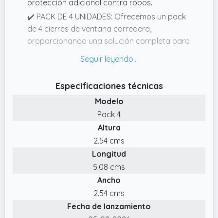
protección adicional contra robos.
✔️ PACK DE 4 UNIDADES: Ofrecemos un pack
de 4 cierres de ventana corredera,
proporcionando una solución completa para
la seguridad de tu hogar.
✔️ SEGURIDAD MÁXIMA PARA VENTANAS
CORREDERAS: Protege tu hogar con nuestro
Especificaciones técnicas
cierre de ventana corredera de aluminio,
Modelo
diseñado para evitar intrusiones y garantizar
Pack 4
la seguridad de tu familia.
Altura
✔️ FÁCIL INSTALACIÓN CON LLAVE
2.54 cms
INDIVIDUAL: Cada cerradura de puerta
Longitud
corredera incluye una llave individual,
facilitando la instalación y el uso diario sin
5.08 cms
complicaciones.
Ancho
✔️ CALIDAD SUPERIOR EN ACERO INOXIDABLE:
2.54 cms
Fabricado con materiales de alta calidad,
Fecha de lanzamiento
nuestro cerrojo para puerta corredera