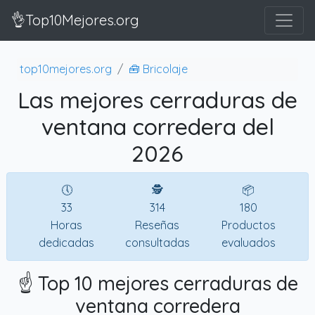
👌Top10Mejores.org
top10mejores.org
🧰 Bricolaje
Las mejores cerraduras de
ventana corredera del
2026
🕔
🕵
📦
33
314
180
Horas
Reseñas
Productos
dedicadas
consultadas
evaluados
☝️ Top 10 mejores cerraduras de
ventana corredera