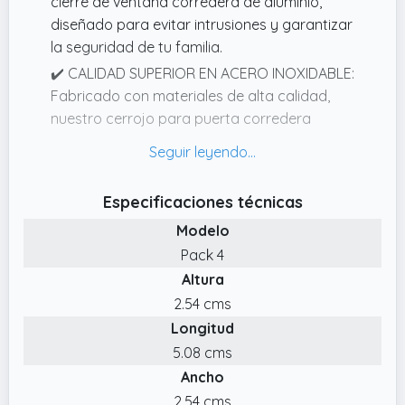
cierre de ventana corredera de aluminio,
diseñado para evitar intrusiones y garantizar
la seguridad de tu familia.
✔️ CALIDAD SUPERIOR EN ACERO INOXIDABLE:
Fabricado con materiales de alta calidad,
nuestro cerrojo para puerta corredera
ofrece durabilidad y resistencia a la
corrosión.
✔️ PACK DE 2 UNIDADES: Ofrecemos un pack
Especificaciones técnicas
de 2 cierres de ventana corredera,
Modelo
proporcionando una solución completa para
Pack 4
la seguridad de tu hogar.
Altura
✔️ FÁCIL INSTALACIÓN CON LLAVE
2.54 cms
INDIVIDUAL: Cada cerradura de puerta
Longitud
corredera incluye una llave individual,
facilitando la instalación y el uso diario sin
5.08 cms
complicaciones.
Ancho
✔️ BLOQUEO EFICAZ PARA VENTANAS Y
2.54 cms