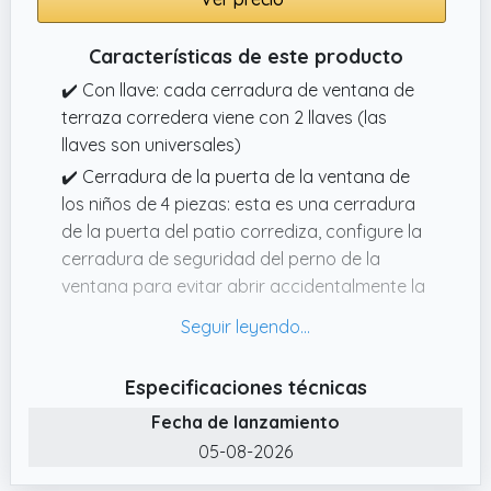
Características de este producto
✔️ Con llave: cada cerradura de ventana de
terraza corredera viene con 2 llaves (las
llaves son universales)
✔️ Cerradura de la puerta de la ventana de
los niños de 4 piezas: esta es una cerradura
de la puerta del patio corrediza, configure la
cerradura de seguridad del perno de la
ventana para evitar abrir accidentalmente la
ventana, brinde seguridad adicional para sus
hijos y ventanas, se recomienda instalar la
cerradura en la parte superior e inferior para
Especificaciones técnicas
máxima seguridad, actualización del sistema
Fecha de lanzamiento
de seguridad del hogar
05-08-2026
✔️ Ampliamente utilizado: este producto
Universal Sliding Patio Lock es adecuado