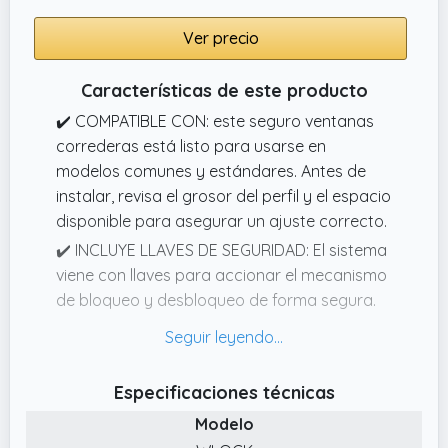
Ver precio
Características de este producto
✔️ COMPATIBLE CON: este seguro ventanas
correderas está listo para usarse en
modelos comunes y estándares. Antes de
instalar, revisa el grosor del perfil y el espacio
disponible para asegurar un ajuste correcto.
✔️ INCLUYE LLAVES DE SEGURIDAD: El sistema
viene con llaves para accionar el mecanismo
de bloqueo y desbloqueo de forma segura.
Mantén el control total del cierre y asegura
que solo las personas autorizadas puedan
abrir las ventanas o puertas correderas
Especificaciones técnicas
desde el interior
Modelo
✔️ ACABADO BLANCO CUIDADO Y DISCRETO: