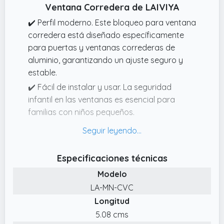
Ventana Corredera de LAIVIYA
✔️ Perfil moderno. Este bloqueo para ventana
corredera está diseñado específicamente
para puertas y ventanas correderas de
aluminio, garantizando un ajuste seguro y
estable.
✔️ Fácil de instalar y usar. La seguridad
infantil en las ventanas es esencial para
familias con niños pequeños.
✔️ Prevención de aperturas accidentales. El
seguro para ventanas corredera es un
elemento simple pero efectivo que restringe
Especificaciones técnicas
el movimiento de la hoja de la ventana,
Modelo
mientras que el cierre para ventana
LA-MN-CVC
corredera evita que se abra demasiado o
Longitud
que sea manipulada por niños sin
supervisión.
5.08 cms