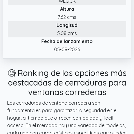
WLOCK
nuestro cierre ventana corredera aluminio
Altura
tiene un diseño limpio que se integra
visualmente en ventanas y puertas
7.62 cms
correderas blancas. Incluye tapón blanco
Longitud
para cubrir el tornillo y mantener una
5.08 cms
estética más uniforme.
Fecha de lanzamiento
✔️ MATERIAL RESISTENTE Y MEDIDAS CLARAS:
05-08-2026
Fabricada en acero para ofrecer un cierre
firme, duradero y preparado para la
seguridad ventanas correderas de tu casa.
🧐 Ranking de las opciones más
Sus medidas son 53x23x82mm, revisar
destacadas de cerraduras para
imágenes para comprobar mejor.
ventanas correderas
✔️ SEGURIDAD EXTRA PARA TU HOGAR:
Refuerza tu casa frente a los amigos de lo
Las cerraduras de ventana corredera son
ajeno. Nuestra cerradura puerta corredera
fundamentales para garantizar la seguridad en el
es adecuada para viviendas, balcones,
hogar, al tiempo que ofrecen comodidad y fácil
terrazas, segundas residencias o zonas
acceso. En el mercado hay una variedad de modelos,
accesibles.
cada uno con características específicas que pueden