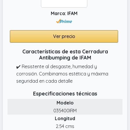
duradera, prometiendo resistencia contra el
Marca: IFAM
desgaste y roturas, asegurando una vida útil
más larga.(DIN EN 1303:2015, Classification:
16000C60)
Ver precio
✔️ Instalación sin esfuerzo: Nuestra
cerradura de cilindro viene con tornillos de
Características de esta Cerradura
hierro M5*65 y tres llaves para una
Antibumping de IFAM
instalación rápida y sencilla, ahorrando
tiempo y problemas. El mantenimiento
✔️ Resistente al desgaste, humedad y
sencillo del cilindro de la cerradura asegura
corrosión. Combinamos estética y máxima
un funcionamiento suave a lo largo de su
seguridad en cada detalle
vida útil.
Especificaciones técnicas
Modelo
035400IRM
Longitud
2.54 cms