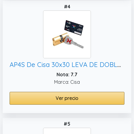
#4
AP4S De Cisa 30x30 LEVA DE DOBLE EMBRAGUE Bombin De Seguridad Color Laton Reforzado Antirotura Antibumping Antitaladro Antiextracción Cerradura Puerta 5 Llaves El Cilindro Tarjeta
Nota: 7.7
Marca: Cisa
Ver precio
#5