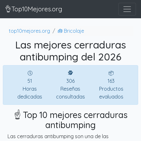
👌Top10Mejores.org
top10mejores.org
🧰 Bricolaje
Las mejores cerraduras
antibumping del 2026
🕔
🕵
📦
51
306
163
Horas
Reseñas
Productos
dedicadas
consultadas
evaluados
☝️ Top 10 mejores cerraduras
antibumping
Las cerraduras antibumping son una de las