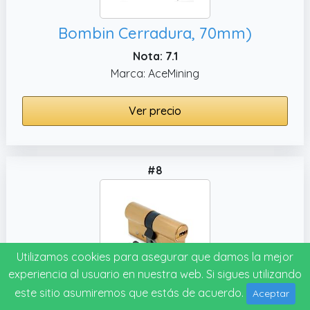
Bombin Cerradura, 70mm)
Nota: 7.1
Marca: AceMining
Ver precio
#8
Utilizamos cookies para asegurar que damos la mejor
experiencia al usuario en nuestra web. Si sigues utilizando
este sitio asumiremos que estás de acuerdo.
Aceptar
Amig - Cilindro de seguridad - Cerradura para puertas - Antiganzúa y Antibumping - Bombín Antiextracción y Antirotura - Incluye 5 llaves - Dorado mate - Medidas: 80 (30-50) mm