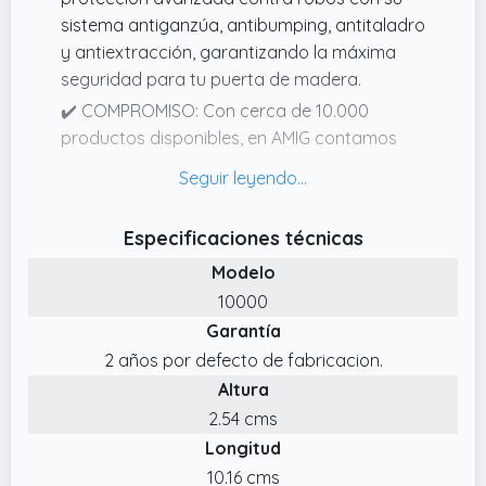
sistema antiganzúa, antibumping, antitaladro
y antiextracción, garantizando la máxima
seguridad para tu puerta de madera.
✔️ COMPROMISO: Con cerca de 10.000
productos disponibles, en AMIG contamos
con más de 80 años fabricando y
distribuyendo productos de cerrajería,
bricolaje, ferretería, herrajes, jardinería,
Especificaciones técnicas
menaje y hogar, electricidad, línea
Modelo
profesional y protección y seguridad laboral.
Todos de la más alta calidad y fiabilidad.
10000
Garantía
✔️ DETALLES: fabricado en latón de alta
calidad, este cilindro tiene muelles de acero
2 años por defecto de fabricacion.
inoxidable para una mayor durabilidad. La
Altura
medida de 70 (3535mm) asegura un ajuste
2.54 cms
perfecto en puertas estándar.
Longitud
✔️ MODO DE USO: instalar la cerradura es
10.16 cms