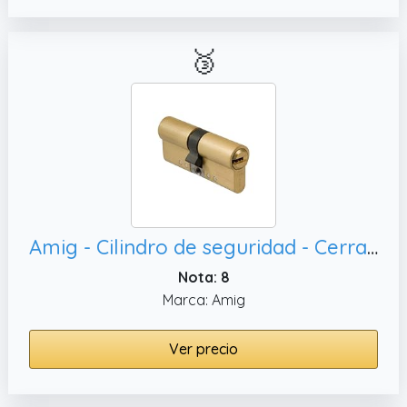
🥉
Amig - Cilindro de seguridad - Cerradura para puertas - Antiganzúa y Antibumping - Incluye 5 llaves - Dorado mate - Medidas: 70 (35-35 mm)
Nota: 8
Marca: Amig
Ver precio