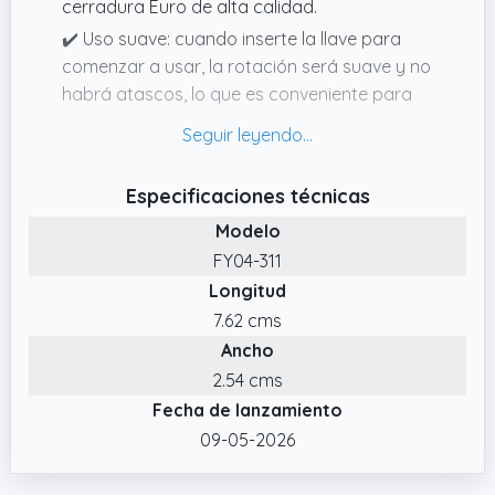
cerradura Euro de alta calidad.
✔️ Uso suave: cuando inserte la llave para
comenzar a usar, la rotación será suave y no
habrá atascos, lo que es conveniente para
abrir y cerrar el cilindro de la cerradura.
✔️ Diversas especificaciones:
proporcionamos varios tamaños de cilindros
Especificaciones técnicas
de bloqueo, puede elegir cilindros de bloqueo
Modelo
dobles o giratorios para satisfacer sus
FY04-311
diferentes necesidades de instalación y
Longitud
proteger la seguridad de su hogar.
7.62 cms
✔️ Alta seguridad: nuestro cilindro de bloqueo
Ancho
tiene una variedad de funciones de
seguridad estables, el cilindro de bloqueo y la
2.54 cms
llave hechos de cobre puro sólido tienen las
Fecha de lanzamiento
funciones de antirrobo, antitaladro,
09-05-2026
antigolpes, antigolpes y también
características ignífugas.