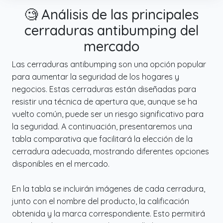
🧐 Análisis de las principales
✔️ Amplia gama de adaptaciones: el cilindro
de la cerradura se puede adaptar a la
cerraduras antibumping del
mayoría de los tipos de puertas, incluidas las
mercado
puertas de madera, las puertas metálicas,
las puertas de UPVC, las puertas interiores,
Las cerraduras antibumping son una opción popular
las puertas de entrada y la mayoría de las
para aumentar la seguridad de los hogares y
puertas con bocallave.
negocios. Estas cerraduras están diseñadas para
resistir una técnica de apertura que, aunque se ha
vuelto común, puede ser un riesgo significativo para
la seguridad. A continuación, presentaremos una
tabla comparativa que facilitará la elección de la
cerradura adecuada, mostrando diferentes opciones
disponibles en el mercado.
En la tabla se incluirán imágenes de cada cerradura,
junto con el nombre del producto, la calificación
obtenida y la marca correspondiente. Esto permitirá