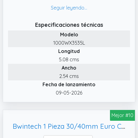
amaestrables, con millones de
combinaciones.
✔️ PRODUCTO| El cilindro WX1000 de IFAM es
Especificaciones técnicas
uno de los cilindros para puertas de mayor
Modelo
seguridad del mercado, gracias a su gran
1000WX3535L
protección antitaladro, un puente antirrotura
Longitud
especialmente resistente, el innovador triple
sistema antibumping.
5.08 cms
Ancho
✔️ RECOMENDADO| Su uso se recomienda
para aquellas personas que quieran la mejor
2.54 cms
de las protecciones. Se garantiza un máximo
Fecha de lanzamiento
nivel de seguridad gracias al innovador triple
09-05-2026
sistema antibumping desarrollado por IFAM.
✔️ DIMENSIONES| Este cilindro modelo
Mejor #10
1000WX3535L tiene una base de 35mm y una
altura de 35mm. El largo es de 70mm.
Bwintech 1 Pieza 30/40mm Euro Cilindro Latón,Acabado Cromado