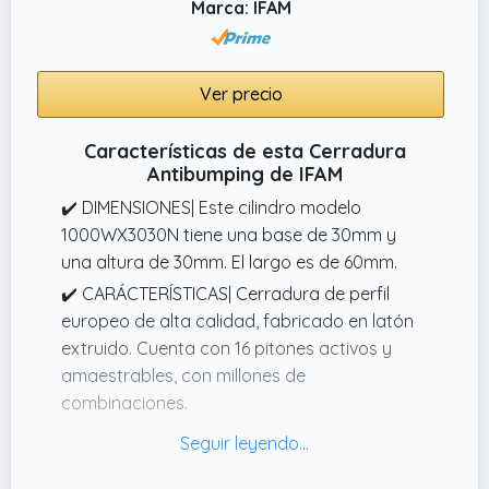
Marca: IFAM
Ver precio
Características de esta Cerradura
Antibumping de IFAM
✔️ DIMENSIONES| Este cilindro modelo
1000WX3030N tiene una base de 30mm y
una altura de 30mm. El largo es de 60mm.
✔️ CARÁCTERÍSTICAS| Cerradura de perfil
europeo de alta calidad, fabricado en latón
extruido. Cuenta con 16 pitones activos y
amaestrables, con millones de
combinaciones.
✔️ CONTENIDO | Este bombín europerfil
incluye tarjeta de propiedad con el sistema
de seguridad CDC (Control Code System). Se