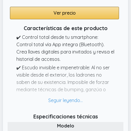
Ver precio
Características de este producto
✔️ Control total desde tu smartphone:
Control total vía App integra (Bluetooth).
Crea llaves digitales para invitados y revisa el
historial de accesos.
✔️ Escudo invisible e impenetrable: Al no ser
visible desde el exterior, los ladrones no
saben de su existencia. Imposible de forzar
mediante técnicas de bumping, ganzúa o
taladro, convirtiendo tu puerta en un muro
infranqueable.
✔️ Máxima fiabilidad total sin incidencias:
Especificaciones técnicas
Chasis de acero reforzado y sistema de
Modelo
alimentación redundante. Es la única