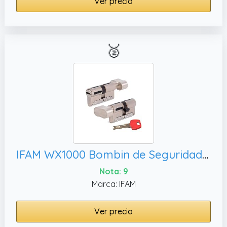
Ver precio
🥈
IFAM WX1000 Bombin de Seguridad 30x30 Color Niquel CON POMO Cilindro Bombillo Reforzado DOBLE EMBRAGUE Antirotura Antibumping Antitaladro Leva Antiextracción Cerradura para Puerta 5 Llaves y Tarjeta
Nota: 9
Marca: IFAM
Ver precio