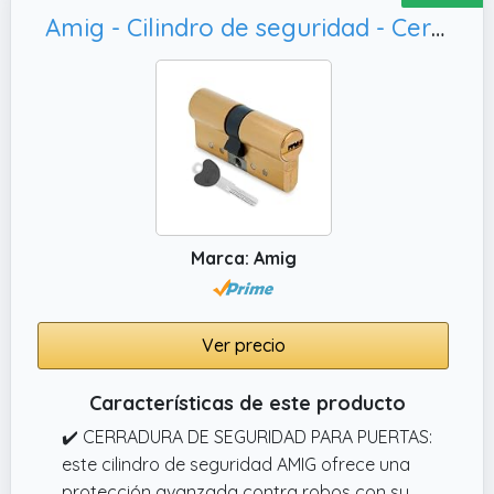
✔️ MODO DE USO: instalar la cerradura es
Amig - Cilindro de seguridad - Cerradura para puertas - Antiganzúa y Antibumping - Bombín Antiextracción y Antirotura - Incluye 5 llaves - Dorado mate - Medidas: 70 (35-35) mm
sencillo; basta con retirar el tornillo de
fijación, colocar el cilindro nuevo, alinear la
leva y fijarlo de nuevo. Todo el proceso se
puede realizar sin complicaciones.
Marca: Amig
Ver precio
Características de este producto
✔️ CERRADURA DE SEGURIDAD PARA PUERTAS:
este cilindro de seguridad AMIG ofrece una
protección avanzada contra robos con su