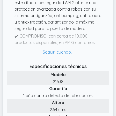
este cilindro de seguridad AMIG ofrece una
protección avanzada contra robos con su
sistema antiganzúa, antibumping, antitaladro
y antiextracción, garantizando la máxima
seguridad para tu puerta de madera.
✔️ COMPROMISO: con cerca de 10.000
productos disponibles, en AMIG contamos
con más de 80 años fabricando y
distribuyendo productos de cerrajería,
bricolaje, ferretería, herrajes, jardinería,
Especificaciones técnicas
menaje y hogar, electricidad, línea
Modelo
profesional y protección y seguridad laboral.
Todos de la más alta calidad y fiabilidad.
21538
Garantía
✔️ RESISTENCIA Y DURABILIDAD: el doble
embrague permite abrir el cilindro desde el
1 año contra defecto de fabricacion.
exterior sin importar si la llave se ha quedado
Altura
dentro, haciendo que esta cerradura para
2.54 cms
puerta sea ideal para mayores o situaciones