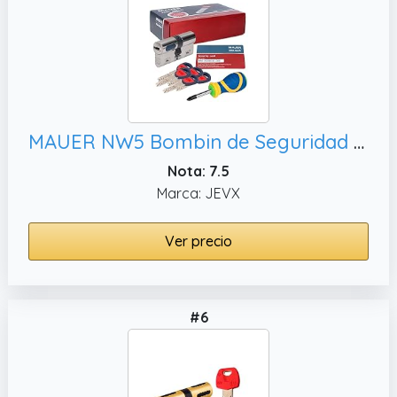
MAUER NW5 Bombin de Seguridad 31x31 DOBLE EMBRAGUE Color Niquel + Destornillador, Cilindro Bombillo Reforzado Anti Impresioning Anti Rotura AntiBumping Anti-Taladro Leva Anti-Extracción Cerradura
Nota: 7.5
Marca: JEVX
Ver precio
#6