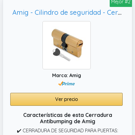
Mejor #2
desgaste, humedad y corrosión. Disponible
en acabado dorado o níquel mate, para
Amig - Cilindro de seguridad - Cerradura para puertas - Antiganzúa y Antibumping - Bombín Antiextracción y Antirotura - Incluye 5 llaves - Dorado mate - Medidas: 70 (30-40) mm
combinar con puertas clásicas o modernas.
Marca: Amig
Ver precio
Características de esta Cerradura
Antibumping de Amig
✔️ CERRADURA DE SEGURIDAD PARA PUERTAS: