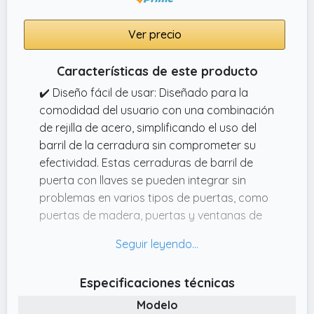
Ver precio
Características de este producto
✔️ Diseño fácil de usar: Diseñado para la
comodidad del usuario con una combinación
de rejilla de acero, simplificando el uso del
barril de la cerradura sin comprometer su
efectividad. Estas cerraduras de barril de
puerta con llaves se pueden integrar sin
problemas en varios tipos de puertas, como
puertas de madera, puertas y ventanas de
aleación de aluminio, puertas batientes,
puertas interiores, puertas antirrobo, etc.
✔️ Longevidad probada: Soporta más de
Especificaciones técnicas
200,000 ciclos en pruebas mecánicas, la
Modelo
cerradura euro proporciona operaciones