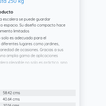
sta 250 kg
roducto
la escalera se puede guardar
co espacio. Su diseño compacto hace
miento limitados
no solo es adecuado para el
 diferentes lugares como jardines,
variedad de ocasiones. Gracias a sus
 una amplia gama de aplicaciones
alera plegable no solo es práctico, sino
a su bajo peso y diseño portátil, es
so diario en el trabajo y en casa
stencia, la escalera plegable adopta
stabilidad y durabilidad general.
58.42 cms
ar hasta 270 kg, lo que garantiza un
40.64 cms
10.16 cms
stá equipado con amortiguadores de