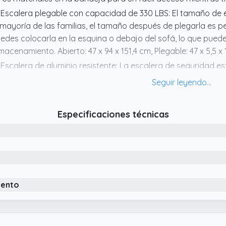
 Escalera plegable con capacidad de 330 LBS: El tamaño de 
 mayoría de las familias, el tamaño después de plegarla es 
edes colocarla en la esquina o debajo del sofá, lo que puede
macenamiento. Abierto: 47 x 94 x 151,4 cm, Plegable: 47 x 5,5 x
 Escalera de aluminio resistente: La escalera de seguridad e
roespacial súper resistente y liviano, fácil de transportar con
perior mide 30,5 x 18 cm, sus escalones anchos y antidesliz
tabilidad sin igual
Especificaciones técnicas
 Elegante y multiusos: la escalera XinSunho está disponible e
calera plegable puede manejar casi cualquier tarea, desde 
sta el trabajo industrial más pesado.
 Barandilla de seguridad retráctil: El mango extraíble en la p
ra escaleras altas. Se saca cuando lo necesitas y se retrae
iento