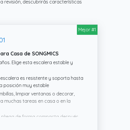
a revisión, descubrirás características
Mejor #1
01
 Para Casa de SONGMICS
ños. Elige esta escalera estable y
 escalera es resistente y soporta hasta
a posición muy estable
mbillas, limpiar ventanas o decorar,
ra muchas tareas en casa o en la
 se pliega de forma compacta después
mente detrás de las puertas, en