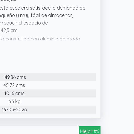
esta escalera satisface la demanda de
pequeño y muy fácil de almacenar,
 reducir el espacio de
 142,3 cm
stá construida con aluminio de grado
 un peso neto de solo 6,7 kg. El pedal
antes le proporcionan una comodidad y
n modelos de 3, 4 y 5 escalones. Esta
149.86 cms
las tareas domésticas más ligeras
45.72 cms
10.16 cms
arte superior es una gran estabilidad
 cuando no.
6.3 kg
19-05-2026
Mejor #6