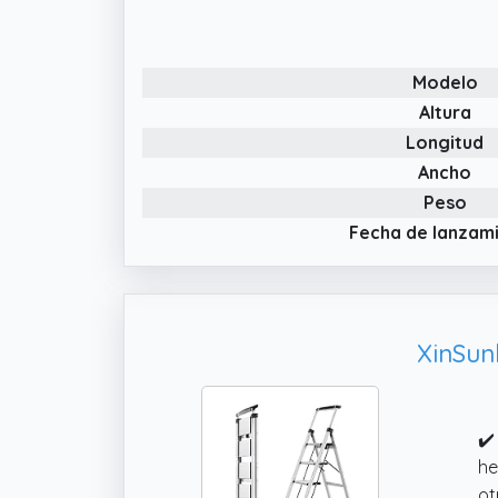
✔️
y 
Modelo
co
he
Altura
Longitud
✔️
oc
Ancho
po
Peso
al
Fecha de lanzam
XinSun
✔️
he
ot