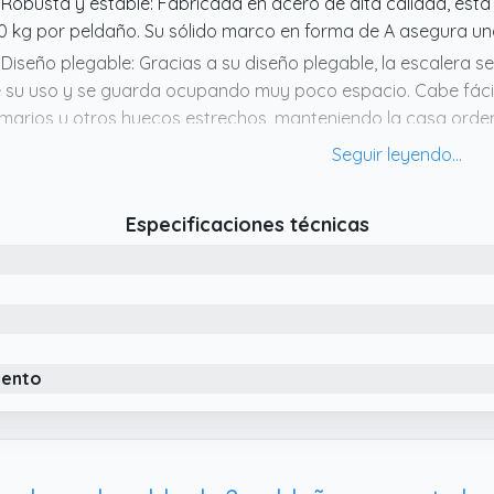
 Robusta y estable: Fabricada en acero de alta calidad, esta
0 kg por peldaño. Su sólido marco en forma de A asegura un
 Diseño plegable: Gracias a su diseño plegable, la escalera
 su uso y se guarda ocupando muy poco espacio. Cabe fácil
marios u otros huecos estrechos, manteniendo la casa ord
 Qué recibes: Un taburete multifuncional de acero con 3 pelda
canza mayores alturas con total seguridad
 Antideslizante y segura: Los peldaños antideslizantes y las 
Especificaciones técnicas
ducen el riesgo de resbalones y ofrecen un entorno de uso 
iento