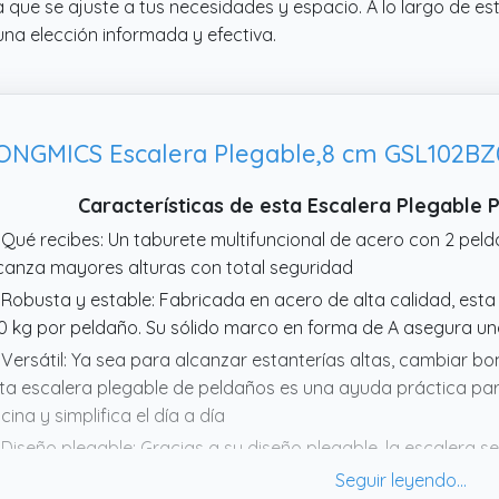
que se ajuste a tus necesidades y espacio. A lo largo de est
na elección informada y efectiva.
ONGMICS Escalera Plegable,8 cm GSL102BZ
Características de esta Escalera Plegable
 Qué recibes: Un taburete multifuncional de acero con 2 pelda
canza mayores alturas con total seguridad
 Robusta y estable: Fabricada en acero de alta calidad, esta
0 kg por peldaño. Su sólido marco en forma de A asegura un
 Versátil: Ya sea para alcanzar estanterías altas, cambiar bo
ta escalera plegable de peldaños es una ayuda práctica pa
icina y simplifica el día a día
 Diseño plegable: Gracias a su diseño plegable, la escalera
 su uso y se guarda ocupando muy poco espacio. Cabe fácil