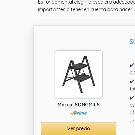
Es fundamental elegir la escalera adecuada 
importantes a tener en cuenta para hacer u
S
✔️
al
✔️
15
✔️
Marca: SONGMICS
es
of
✔️
Ver precio
de