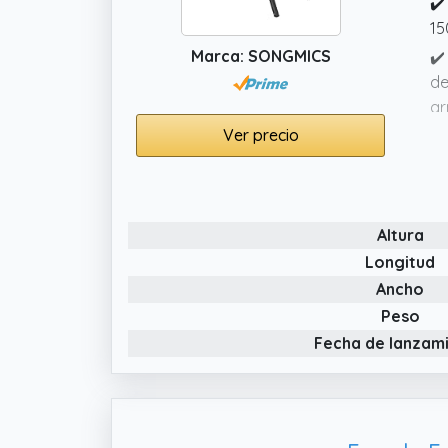
✔️
15
Marca: SONGMICS
✔️
de
ar
Ver precio
✔️
al
✔️
re
Altura
Longitud
Ancho
Peso
Fecha de lanzam