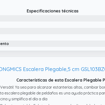
marios u otros huecos estrechos, manteniendo la casa ord
 Antideslizante y segura: Los peldaños antideslizantes y las 
Especificaciones técnicas
ducen el riesgo de resbalones y ofrecen un entorno de uso 
iento
ONGMICS Escalera Plegable,5 cm GSL103BZ
Características de esta Escalera Plegable
 Versátil: Ya sea para alcanzar estanterías altas, cambiar bo
ta escalera plegable de peldaños es una ayuda práctica pa
icina y simplifica el día a día