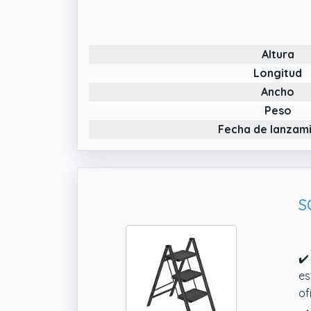
ar
✔️
re
Altura
Longitud
Ancho
Peso
Fecha de lanzam
S
✔️
es
of