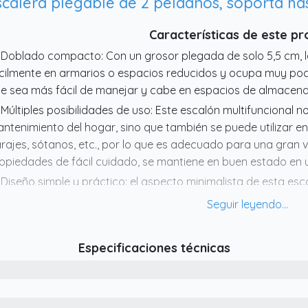
calera plegable de 2 peldaños, soporta ha
Características de este p
 Doblado compacto: Con un grosor plegada de solo 5,5 cm, 
cilmente en armarios o espacios reducidos y ocupa muy po
e sea más fácil de manejar y cabe en espacios de almacena
 Múltiples posibilidades de uso: Este escalón multifuncional 
ntenimiento del hogar, sino que también se puede utilizar en
rajes, sótanos, etc., por lo que es adecuado para una gran 
opiedades de fácil cuidado, se mantiene en buen estado en
 Diseño simple y práctico: el aspecto minimalista de esta esc
e también combina con estilos de vivienda modernos. Debido 
cil de transportar y de acceso, lo que la hace ideal para el u
 Construcción fuerte y duradera: hecha de metal de alta resi
Especificaciones técnicas
a estructura triangular estable que mejora enormemente la e
rece una excelente resistencia a la corrosión y puede soport
o seguro a largo plazo
 Diseño estable y antideslizante: El pedal grueso y ancho e