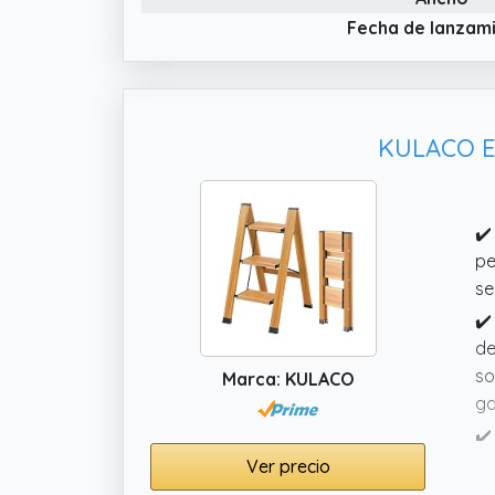
go
Fecha de lanzam
de
KULACO Es
✔️
pe
se
✔️
de
so
Marca: KULACO
ga
✔️
pr
Ver precio
es