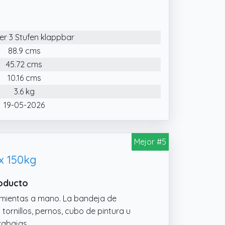
 tiene una superficie de veta de madera
 hogares modernos y se puede usar
iter 3 Stufen klappbar
 tareas al mismo tiempo y es una
u oficina, etc.
88.9 cms
45.72 cms
ede plegar y guardar en un segundo, no
on un grosor de plegado de 5 cm,
10.16 cms
n, ahorrando mucho espacio de
3.6 kg
19-05-2026
Mejor #5
x 150kg
roducto
amientas a mano. La bandeja de
tornillos, pernos, cubo de pintura u
trabajas