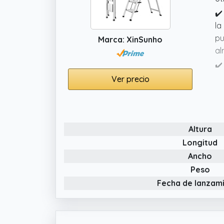
✔️
la
pu
Marca: XinSunho
al
✔️
ae
Ver precio
su
es
✔️
Altura
es
ha
Longitud
Ancho
✔️
pa
Peso
Fecha de lanzam