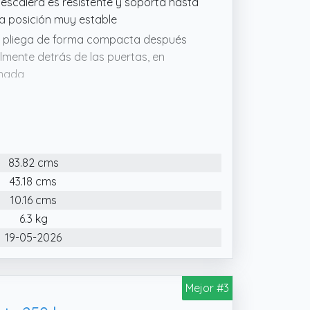
 escalera es resistente y soporta hasta
a posición muy estable
 se pliega de forma compacta después
mente detrás de las puertas, en
enada
ños. Elige esta escalera estable y
patas con protección antideslizante
seguro para esta escalera plegable
83.82 cms
43.18 cms
10.16 cms
6.3 kg
19-05-2026
Mejor #3