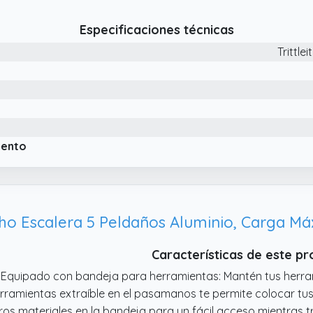
 Escalera multifuncional: la escalera plegable de 3 escalones
Especificaciones técnicas
una apariencia hermosa, está especialmente diseñada para
Trittle
mo escalera decorativa. Es adecuado para una variedad de
rramienta esencial para el hogar, jardín, patio, estudio, taller 
 Práctico y plegable: el peldaño plegable de 3 niveles se pu
upa espacio y facilita el almacenamiento y el transporte. C
drás guardarlo fácilmente debajo de la cama o en un rincó
macenamiento.
iento
ho Escalera 5 Peldaños Aluminio, Carga Má
Características de este p
 Equipado con bandeja para herramientas: Mantén tus herr
rramientas extraíble en el pasamanos te permite colocar tus 
ros materiales en la bandeja para un fácil acceso mientras 