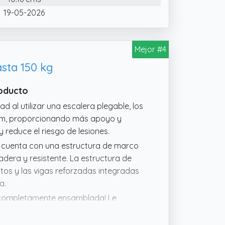
a seguridad confiable y evitan que se
19-05-2026
guro y sin preocupaciones
Mejor #4
sta 150 kg
roducto
d al utilizar una escalera plegable, los
 cm, proporcionando más apoyo y
 reduce el riesgo de lesiones.
es cuenta con una estructura de marco
adera y resistente. La estructura de
entos y las vigas reforzadas integradas
a.
a completamente ensamblada! Le
 algún problema de calidad con la