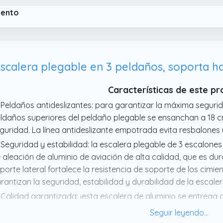
ma antideslizantes en las cuatro patas, que proporcionan un
iento
slice o se vuelque durante el uso, para que cada uso sea se
calera plegable en 3 peldaños, soporta ha
Características de este p
 Peldaños antideslizantes: para garantizar la máxima segurida
ldaños superiores del peldaño plegable se ensanchan a 18
guridad. La línea antideslizante empotrada evita resbalones y
 Seguridad y estabilidad: la escalera plegable de 3 escalon
 aleación de aluminio de aviación de alta calidad, que es dur
porte lateral fortalece la resistencia de soporte de los cimi
rantizan la seguridad, estabilidad y durabilidad de la escaler
 Calidad garantizada: ¡esta escalera de aluminio se entreg
ometemos un pedido completamente libre de riesgos. Si hay
calera plegable, no dude en contactarnos.