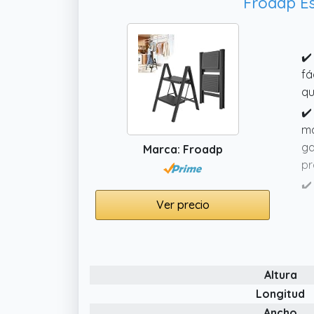
Froadp Es
✔️
fá
qu
✔️
ma
ga
Marca: Froadp
pr
✔️
qu
Ver precio
fá
✔️
un
Altura
Of
us
Longitud
Ancho
✔️