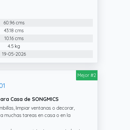
enada
patas con protección antideslizante
seguro para esta escalera plegable
60.96 cms
43.18 cms
10.16 cms
4.5 kg
19-05-2026
Mejor #2
01
 Para Casa de SONGMICS
mbillas, limpiar ventanas o decorar,
ra muchas tareas en casa o en la