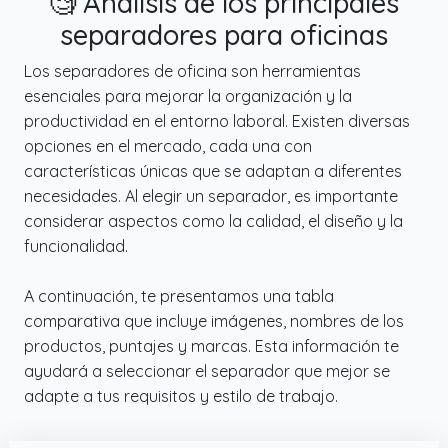
🧐 Análisis de los principales
partición es fácil de instalar y se puede
separadores para oficinas
colocar fácilmente en la superficie para
reducir las distracciones.
Los separadores de oficina son herramientas
✔️ Uso amplio. Adecuado para el hogar y la
esenciales para mejorar la organización y la
oficina.
productividad en el entorno laboral. Existen diversas
opciones en el mercado, cada una con
características únicas que se adaptan a diferentes
necesidades. Al elegir un separador, es importante
considerar aspectos como la calidad, el diseño y la
funcionalidad.
A continuación, te presentamos una tabla
comparativa que incluye imágenes, nombres de los
productos, puntajes y marcas. Esta información te
ayudará a seleccionar el separador que mejor se
adapte a tus requisitos y estilo de trabajo.