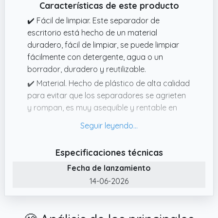
Características de este producto
✔️ Fácil de limpiar. Este separador de
escritorio está hecho de un material
duradero, fácil de limpiar, se puede limpiar
fácilmente con detergente, agua o un
borrador, duradero y reutilizable.
✔️ Material. Hecho de plástico de alta calidad
para evitar que los separadores se agrieten
y rompan, es muy asequible y rentable en
comparación con los separadores de
cartón.
✔️ Crea un entorno de aprendizaje. El
Especificaciones técnicas
separador de escritorio ayuda a crear un
Fecha de lanzamiento
espacio privado donde puedes concentrarte
14-06-2026
en estudiar y trabajar.
✔️ Diseño plegable. Con el diseño
desmontable y el diseño plegable, esta