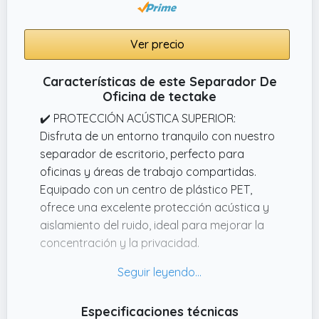
Ver precio
Características de este Separador De
Oficina de tectake
✔️ PROTECCIÓN ACÚSTICA SUPERIOR:
Disfruta de un entorno tranquilo con nuestro
separador de escritorio, perfecto para
oficinas y áreas de trabajo compartidas.
Equipado con un centro de plástico PET,
ofrece una excelente protección acústica y
aislamiento del ruido, ideal para mejorar la
concentración y la privacidad.
✔️ VERSATILIDAD Y CONVENIENCIA:
Aprovecha al máximo tu espacio con nuestro
separador de escritorio. Incluye 2 clips de
Especificaciones técnicas
fijación para una instalación fácil y segura, y