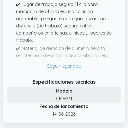
✔️ Lugar de trabajo seguro El clip para
mampara de oficina es una solución
agradable y elegante para garantizar una
distancia (de trabajo) segura entre
compañeros en oficinas, clínicas y lugares de
trabajo.
✔️ Material de aleación de aluminio de alta
resistencia: La escritorio divisor abrazadera
de escritorio está fabricada con material de
aleación de aluminio de alta calidad, que
tiene buena resistencia a la oxidación,
Especificaciones técnicas
resistencia al calor, resistencia a la presión,
Modelo
resistencia a la corrosión y alta resistencia.
Esto hace que sea muy duradera y tenga
CMH231
una larga vida útil.
Fecha de lanzamiento
✔️ Fácil instalación Alinee los orificios de los
14-06-2026
tornillos y fije la primera parte del soporte a
la placa base con un destornillador. Deslice