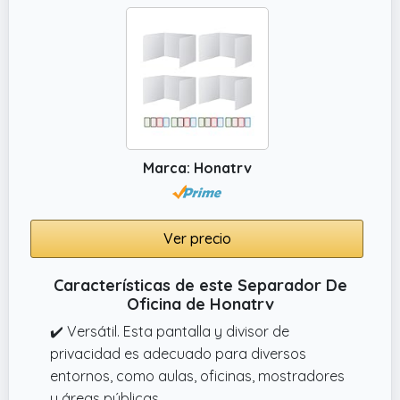
diseño ligero y fácil de mover permite
reconfigurar el espacio según las
necesidades del momento.
✔️ DISEÑO DURADERO Y FUNCIONAL: Nuestra
mampara separadora cuenta con una funda
de poliéster resistente y fácil de limpiar, ideal
para el uso diario. Además, incluye esquinas
redondeadas que combinan estilo y
Marca: Honatrv
seguridad, proporcionando un look moderno
y minimalista a cualquier espacio.
Ver precio
Características de este Separador De
Oficina de Honatrv
✔️ Versátil. Esta pantalla y divisor de
privacidad es adecuado para diversos
entornos, como aulas, oficinas, mostradores
y áreas públicas.