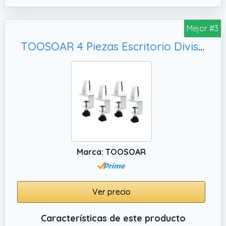
satisfacer sus necesidades individuales.
✔️ Diseño moderno y opciones de color: con
Mejor #3
un diseño minimalista y contemporáneo en
color gris oscuro y blanco crema, el
TOOSOAR 4 Piezas Escritorio Divisor Abrazadera, Pantalla Abrazadera Oficina Escritorio para Centros De Llamadas De Estudiantes Oficinas(Blanco)
separador de habitaciones combina
armoniosamente con cualquier decoración.
Perfecto para entornos empresariales y
domésticos.
✔️ Ahorrador de espacio y flexible: gracias al
diseño plegable de 360 grados, el biombo se
puede colocar de manera flexible y, cuando
no se use, se puede guardar de forma
Marca: TOOSOAR
compacta sin ocupar espacio adicional, una
solución ideal para habitaciones pequeñas.
Ver precio
Características de este producto