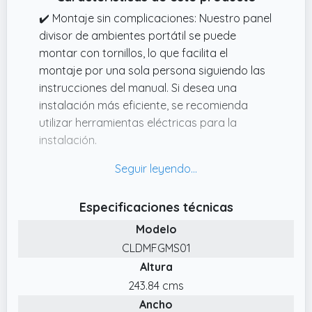
✔️ Montaje sin complicaciones: Nuestro panel
divisor de ambientes portátil se puede
montar con tornillos, lo que facilita el
montaje por una sola persona siguiendo las
instrucciones del manual. Si desea una
instalación más eficiente, se recomienda
utilizar herramientas eléctricas para la
instalación.
✔️ Un espacio privado perfecto: Nuestro
divisor para separar habitaciones está
hecho de tela de poliéster de 180 g con
Especificaciones técnicas
revestimiento de PA. Proporciona protección
Modelo
de la privacidad, es impermeable y bloquea
el sol.
CLDMFGMS01
Altura
✔️ Perfecto para cualquier habitación:
Nuestro biombo se puede utilizar en diversos
243.84 cms
entornos, como dormitorios, salas de estar,
Ancho