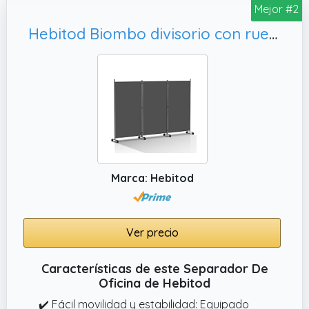
separador no solo mejora la acústica sino
Mejor #2
que también actúa como un elemento
Hebitod Biombo divisorio con ruedas, terraza | Antracita
decorativo en tu oficina. Su diseño elegante
complementa cualquier configuración de
escritorio, especialmente escritorios en L y
paneles de escritorio, aportando un toque de
elegancia y funcionalidad.
✔️ ADAPTABILIDAD A CUALQUIER ESPACIO:
Perfecto para crear divisiones en ambientes
abiertos, nuestro separador de escritorio se
Marca: Hebitod
adapta a diversos tipos de mobiliario, ya sea
como biombo o mampara para oficinas. Su
diseño ligero y fácil de mover permite
reconfigurar el espacio según las
Ver precio
necesidades del momento.
Características de este Separador De
Oficina de Hebitod
✔️ Fácil movilidad y estabilidad: Equipado