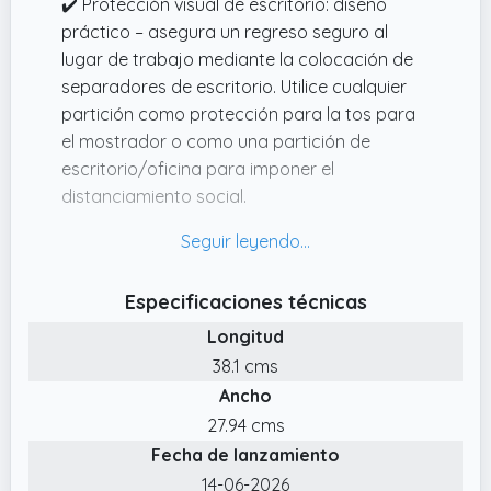
✔️ Protección visual de escritorio: diseño
partición con mayor firmeza para evitar que
práctico – asegura un regreso seguro al
la partición se deslice.
lugar de trabajo mediante la colocación de
separadores de escritorio. Utilice cualquier
partición como protección para la tos para
el mostrador o como una partición de
escritorio/oficina para imponer el
distanciamiento social.
✔️ Tabique de escritorio: una gran manera de
aumentar su productividad es ocultar las
distracciones no deseadas. Estos divisores
Especificaciones técnicas
están ahí para ti
Longitud
✔️ Tabique de oficina: protección de la
38.1 cms
privacidad: los separadores de escritorio son
Ancho
ideales para dividir espacios de trabajo
abiertos y limitar las distracciones, lo que te
27.94 cms
permite estar con tus compañeros mientras
Fecha de lanzamiento
disfrutas de los tuyos.
14-06-2026