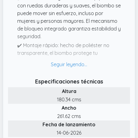
con ruedas duraderas y suaves, el biombo se
puede mover sin esfuerzo, incluso por
mujeres y personas mayores. El mecanismo
de bloqueo integrado garantiza estabilidad y
seguridad.
✔️ Montaje rápido: hecho de poliéster no
transparente, el biombo protege tu
privacidad y cuenta con un práctico cierre
de velcro que permite un montaje y
desmontaje sin esfuerzo. Disfrute de las
Especificaciones técnicas
ventajas y la estética de nuestro producto
Altura
en cuestión de minutos: la elección perfecta
para uso inmediato.
180.34 cms
Ancho
✔️ Biombo flexible y versátil: nuestro biombo
es la solución ideal para crear espacios
261.62 cms
privados en salas de estar u oficinas. Elija
Fecha de lanzamiento
entre variantes de una y cinco piezas para
14-06-2026