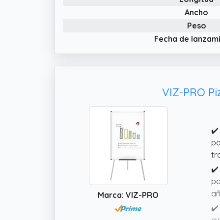
Ancho
Peso
Fecha de lanzam
VIZ-PRO Pi
✔️
po
tr
✔️
pa
añ
Marca: VIZ-PRO
✔️