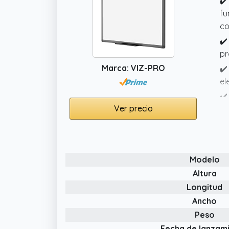
✔️
fu
co
✔️
pr
Marca: VIZ-PRO
✔️
el
✔️
Ver precio
ba
✔️
cm
pe
Modelo
Altura
Longitud
Ancho
Peso
Fecha de lanzam