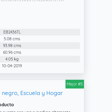
 Esta pizarra blanca magnética con
s como para actividades educativas y
 tiene unas dimensiones de 90 x 60 cm
m. Su superficie suave y duradera es
EB2436TL
 una escritura y borrado fáciles y
5.08 cms
93.98 cms
table entre 116.8 cm y 162.5 cm, puedes
Esto la convierte en una herramienta
60.96 cms
 que necesiten ajustar la altura para
4.05 kg
10-04-2019
Mejor #5
 negro, Escuela y Hogar
roducto