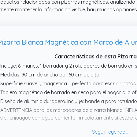
productos relacionados con pizarras magnéticas, analizando s
mente mantener la información visible, hay muchas opciones 
izarra Blanca Magnética con Marco de Alu
Características de esta Pizarr
 Incluye: 6 imanes, 1 borrador y 2 rotuladores de borrado en 
 Medidas: 90 cm de ancho por 60 cm de alto.
 Superficie suave y magnética – perfecto para escribir notas
 Tablero magnético de borrado en seco para el hogar o la ofi
 Diseño de aluminio duradero. Incluye: bandeja para rotulad
 ADVERTENCIA para los marcadores de pizarra blanca: INFLAM
 piel; enjuague con agua corriente inmediatamente si este p
la piel
 También incluye 6 imanes, 1 borrador y 2 rotuladores de bor