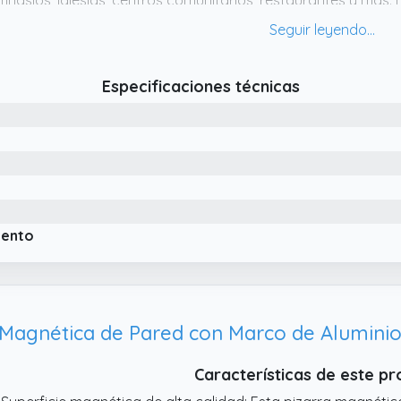
mnasios, iglesias, centros comunitarios, restaurantes y más.
ballete es perfecta tanto para presentaciones profesionale
uniones
 Superficie magnética premium: La pizarra blanca magnética
Especificaciones técnicas
on marco incluido) y una superficie de escritura de 86 x 56 c
eal para usar con rotuladores borrables en seco, permitiendo
ectivos
 Altura Ajustable para Mayor Comodidad: Con una altura ajus
rsonalizar la pizarra para que se adapte a tus necesidades. 
eal para profesionales de negocios, estudiantes y profesores
yor comodidad durante el uso
iento
 Magnética de Pared con Marco de Aluminio
Características de este p