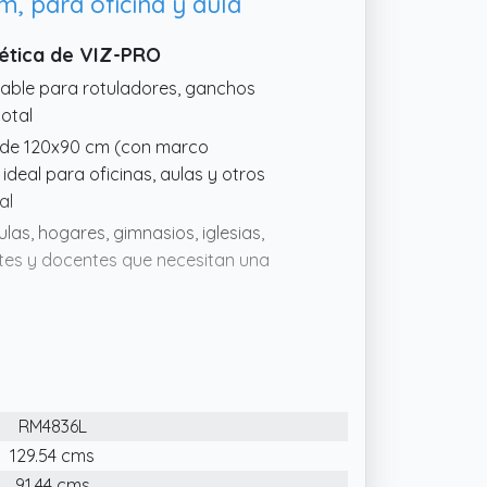
, para oficina y aula
nética de VIZ-PRO
table para rotuladores, ganchos
total
s de 120x90 cm (con marco
 ideal para oficinas, aulas y otros
al
las, hogares, gimnasios, iglesias,
ntes y docentes que necesitan una
a una postura ergonómica y bloqueo
a calidad, permite escribir y borrar
 caras para mayor funcionalidad
RM4836L
129.54 cms
91.44 cms