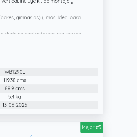
vertical. Incluye kit de montaje y
(bares, gimnasios) y más. Ideal para
 no dude en contactarnos por correo
ápidamente.
ca cuenta con una superficie altamente
 excelente borrado en seco, lo que la
WB1290L
119.38 cms
88.9 cms
5.4 kg
13-06-2026
Mejor #3