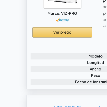
✔️
ba
Marca: VIZ-PRO
✔️
pr
✔️
Ver precio
el
✔️
fu
co
Modelo
Longitud
Ancho
Peso
Fecha de lanzam