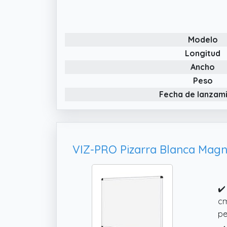
Modelo
Longitud
Ancho
Peso
Fecha de lanzam
✔️
cm
pe