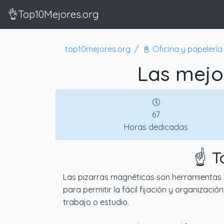
👌Top10Mejores.org
top10mejores.org
📓 Oficina y papelería
Las mejo
🕔
67
Horas dedicadas
☝️ 
Las pizarras magnéticas son herramientas v
para permitir la fácil fijación y organizac
trabajo o estudio.