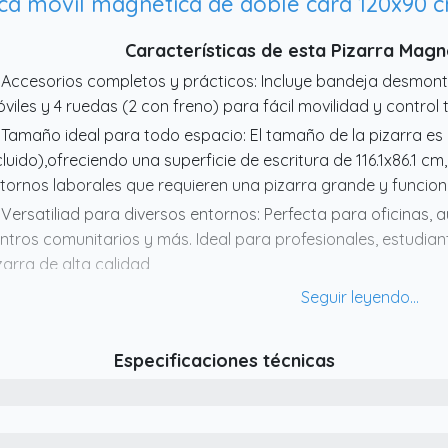
ca móvil magnética de doble cara 120x90 cm
Características de esta Pizarra Mag
 Accesorios completos y prácticos: Incluye bandeja desmon
viles y 4 ruedas (2 con freno) para fácil movilidad y control 
 Tamaño ideal para todo espacio: El tamaño de la pizarra e
cluido),ofreciendo una superficie de escritura de 116.1x86.1 cm,
tornos laborales que requieren una pizarra grande y funcion
 Versatiliad para diversos entornos: Perfecta para oficinas, au
ntros comunitarios y más. Ideal para profesionales, estudia
zarra de alta calidad
 Ajuste de ángulo de 360 grados: Ajuste de ángulo 360° par
guro para mayor estabilidad
 Pizarra magnética de doble cara: Superficie magnética de alt
Especificaciones técnicas
cilmente con rotuladores de borrado en seco. Uso en ambas