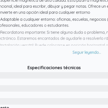
 Superficie magnética de alta calidad: Esta pizarra magnéti
ncional, ideal para escribir, dibujar y pegar notas. Ofrece un
nvierte en una opción ideal para cualquier entorno
 Adaptable a cualquier entorno: oficinas, escuelas, negocios 
ofesionales, educadores o estudiantes.
 Recordatorio importante: Si tiene alguna duda o problema,
ectrónico. Estaremos encantados de ayudarle a resolverlo 
 Instalación versátil: Puede colocarse en posición horizontal o 
ndeja para rotuladores, con un montaje rápido y sencillo
 Tamaño ideal para todo espacio: La pizarra magnética VIZP
 (incluido el marco) y una superficie de escritura de 86.1 X 56
Especificaciones técnicas
rfecta para cualquier entorno, ya sea en el hogar, la oficina 
iento