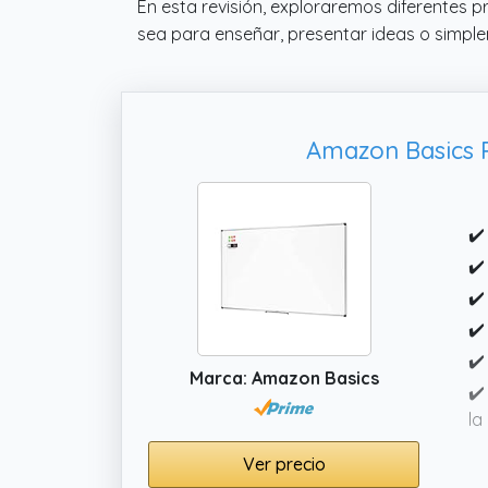
En esta revisión, exploraremos diferentes 
sea para enseñar, presentar ideas o simple
Amazon Basics P
✔️
✔️
✔️
✔️
✔️
Marca: Amazon Basics
✔️
la
o 
Ver precio
✔️