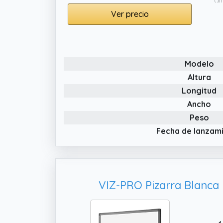
gi
ca
Ver precio
re
✔️
(c
Modelo
id
ef
Altura
Longitud
✔️
pe
Ancho
id
Peso
ma
Fecha de lanzam
VIZ-PRO Pizarra Blanca