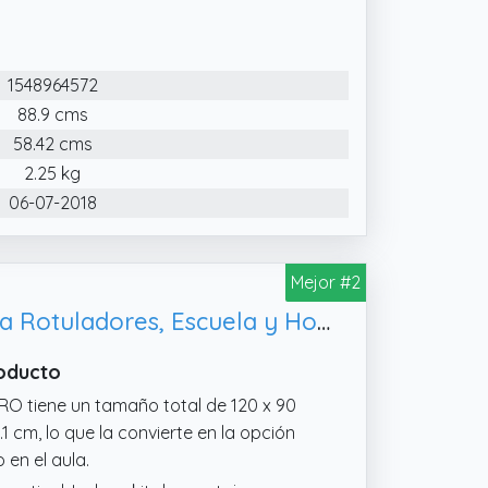
1548964572
88.9 cms
58.42 cms
2.25 kg
06-07-2018
Mejor #2
VIZ-PRO Pizarra Blanca Magnética con Marco de Aluminio y Bandeja para Rotuladores, Escuela y Hogar
roducto
RO tiene un tamaño total de 120 x 90
.1 cm, lo que la convierte en la opción
 en el aula.