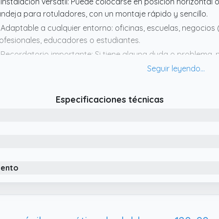
 Instalación versátil: Puede colocarse en posición horizontal o 
ndeja para rotuladores, con un montaje rápido y sencillo.
 Adaptable a cualquier entorno: oficinas, escuelas, negocios 
ofesionales, educadores o estudiantes.
 Recordatorio importante: Si tiene alguna duda o problema,
ectrónico. Estaremos encantados de ayudarle a resolverlo r
 Superficie magnética de alta calidad: Esta pizarra magnéti
ncional, ideal para escribir, dibujar y pegar notas. Ofrece un
Especificaciones técnicas
nvierte en una opción ideal para cualquier entorno.
iento