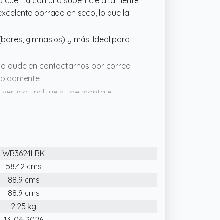
ca cuenta con una superficie altamente
 excelente borrado en seco, lo que la
(bares, gimnasios) y más. Ideal para
 no dude en contactarnos por correo
rápidamente
vertical. Incluye kit de montaje y
RO tiene un tamaño total de 90 x 60
.1 cm, lo que la convierte en la opción
o en el aula
WB3624LBK
58.42 cms
88.9 cms
88.9 cms
2.25 kg
13-06-2026