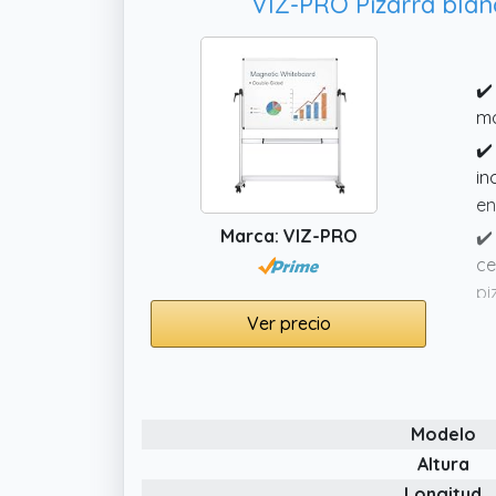
VIZ-PRO Pizarra blan
✔️
mó
✔️
in
en
Marca: VIZ-PRO
✔️
ce
pi
Ver precio
✔️
se
✔️
fá
Modelo
Altura
Longitud