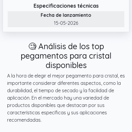
piezas reparadas. Con su rápido
Especificaciones técnicas
endurecimiento en cuestión de segundos, te
Fecha de lanzamiento
ahorra un valioso tiempo.
15-05-2026
✔️ Aplicación precisa sin gotas: con la punta
dosificadora fina, el adhesivo para metal se
puede aplicar de forma extremadamente
🧐 Análisis de los top
precisa sin gotear ni manchar. Esto garantiza
una aplicación limpia y evita el desperdicio
pegamentos para cristal
de pegamento.
disponibles
✔️ Resistente al agua y resistente al calor:
A la hora de elegir el mejor pegamento para cristal, es
este pegamento instantáneo está
importante considerar diferentes aspectos, como la
especialmente diseñado para su uso. Ofrece
durabilidad, el tiempo de secado y la facilidad de
propiedades tanto impermeables como
aplicación. En el mercado hay una variedad de
resistentes al calor, lo que lo convierte en un
productos disponibles que destacan por sus
socio confiable para reparaciones en
características específicas y sus aplicaciones
diferentes entornos.
recomendadas.
✔️ Adhesivo de metal extra fuerte: El
adhesivo de metal ofrece una adhesión