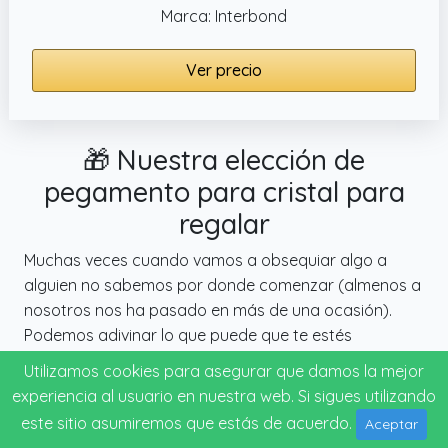
Marca: Interbond
Ver precio
🎁 Nuestra elección de
pegamento para cristal para
regalar
Muchas veces cuando vamos a obsequiar algo a
alguien no sabemos por donde comenzar (almenos a
nosotros nos ha pasado en más de una ocasión).
Podemos adivinar lo que puede que te estés
preguntando: Se acerca el cumpleaños, y tengo poco
Utilizamos cookies para asegurar que damos la mejor
tiempo para pensar en un regalo, ¿cual es el mejor de
experiencia al usuario en nuestra web. Si sigues utilizando
estos pegamentos para cristal para regalar?
este sitio asumiremos que estás de acuerdo.
Aceptar
¿Escogeré lo mejor para regalar?