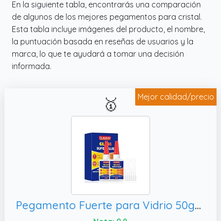
En la siguiente tabla, encontrarás una comparación
extremadamente fuerte para metal, aluminio,
de algunos de los mejores pegamentos para cristal.
acero inoxidable y muchos otros materiales.
Esta tabla incluye imágenes del producto, el nombre,
Ideal para reparaciones y proyectos de
la puntuación basada en reseñas de usuarios y la
bricolaje.
marca, lo que te ayudará a tomar una decisión
informada.
Mejor calidad/precio
🥇
Pegamento Fuerte para Vidrio 50gx2, resistente al calor