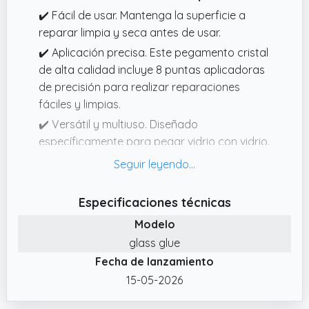
✔️ Fácil de usar. Mantenga la superficie a
reparar limpia y seca antes de usar.
✔️ Aplicación precisa. Este pegamento cristal
de alta calidad incluye 8 puntas aplicadoras
de precisión para realizar reparaciones
fáciles y limpias.
✔️ Versátil y multiuso. Diseñado
específicamente para pegar vidrio con vidrio.
✔️ Pegamento específico para vidrio. El
pegamento vidrio LAWEZX está diseñado
con una fórmula de calidad profesional que
Especificaciones técnicas
crea uniones invisibles y muy resistentes
Modelo
para reparaciones de vidrio con vidrio y
glass glue
otros materiales.
Fecha de lanzamiento
✔️ Secado rápido y impermeable. ¡Termina el
15-05-2026
trabajo en un instante! Nuestro pegamento
para vidrio cuenta con una fórmula de