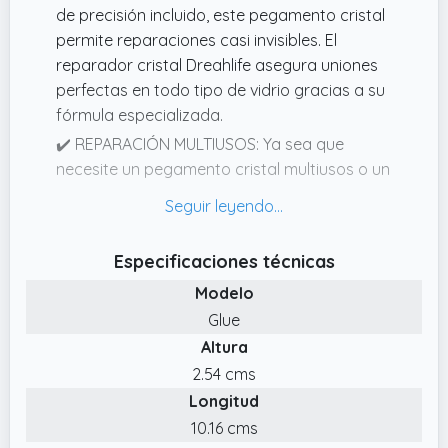
de precisión incluido, este pegamento cristal
permite reparaciones casi invisibles. El
reparador cristal Dreahlife asegura uniones
perfectas en todo tipo de vidrio gracias a su
fórmula especializada.
✔️ REPARACIÓN MULTIUSOS: Ya sea que
necesite un pegamento cristal multiusos o un
reparador cristal profesional, este producto
es ideal. Adecuado para vasos, platos,
espejos y más, nuestro pegamento cristal es
Especificaciones técnicas
esencial para cualquier reparación.
Modelo
✔️ ADHESIÓN INSTANTÁNEA Y RESISTENTE:
Glue
Nuestro reparador cristal ofrece un fijado
Altura
rápido con adhesión robusta, secando en
solo 1030 segundos. Este pegamento cristal
2.54 cms
está formulado para crear una unión
Longitud
duradera, garantizando reparaciones
10.16 cms
confiables en cada uso.