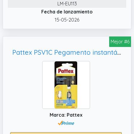
LM-EU113
se seca rápidamente. Fragua rápidamente
Fecha de lanzamiento
tras la aplicación, reduce el tiempo de
espera, mejora la eficiencia del trabajo y se
15-05-2026
aplica con precisión con una herramienta
puntiaguda, lo que facilita la unión
Mejor #6
✔️ Excelentes Características: Posee buenas
propiedades impermeables y a prueba de
Pattex PSV1C Pegamento instantáneo, líquido 3 g
humedad. Incluso en ambientes húmedos, no
se ve afectado fácilmente por la humedad
después de la unión y se mantiene estable
durante mucho tiempo, impermeable y
sellado.
✔️ Firme y Duradero: WEILAOK Pegamento
para Plastico ofrece alta resistencia
adhesiva, resistencia al impacto y al
Marca: Pattex
envejecimiento. Es duradero y firme, apto
para la unión de diversos materiales, no se
desprende ni agrieta fácilmente y se