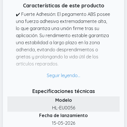
Características de este producto
✔️ Fuerte Adhesión: El pegamento ABS posee
una fuerza adhesiva extremadamente alta,
lo que garantiza una unión firme tras su
aplicación. Su rendimiento estable garantiza
una estabilidad a largo plazo en la zona
adherida, evitando desprendimientos o
grietas y prolongando la vida útil de los
artículos reparados.
✔️ Secado Rápido y Eficiente: El pegamento
para metacrilato logra un rápido secado y
curado de la superficie en tan solo 10
Especificaciones técnicas
minutos tras su aplicación, alcanzando el
Modelo
tiempo de curado óptimo en 24 horas. Esto
reduce el tiempo de espera, mejorando la
HL-EU0056
eficiencia en proyectos de reparación o
Fecha de lanzamiento
bricolaje y satisfaciendo las necesidades de
15-05-2026