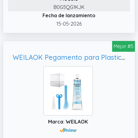
requiere mezcla, lo que permite una rápida
B0G5QG1KJK
adhesión inicial.
Fecha de lanzamiento
✔️ ADHESIVO PROFESIONAL PEGAMENTO
15-05-2026
PANTALLA MOVIL . Este adhesivo ofrece una
excelente capacidad de adhesión
multimaterial, proporcionando una conexión
Mejor #5
clara y transparente, especialmente
diseñado para reparar pantallas de
WEILAOK Pegamento para Plastico, 100ml
celulares.
✔️ MATERIAL DE ALTA CALIDAD. El pegamento
pantalla movil adhesivo es transparente y no
se blanquea fácilmente después del curado.
Marca: WEILAOK