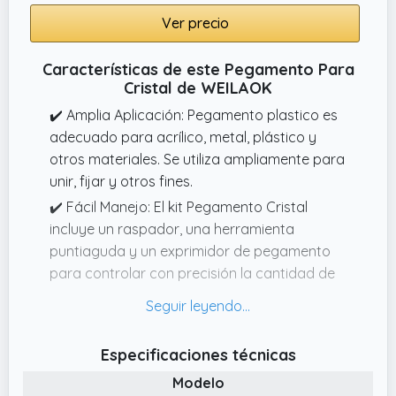
Ver precio
Características de este Pegamento Para
Cristal de WEILAOK
✔️ Amplia Aplicación: Pegamento plastico es
adecuado para acrílico, metal, plástico y
otros materiales. Se utiliza ampliamente para
unir, fijar y otros fines.
✔️ Fácil Manejo: El kit Pegamento Cristal
incluye un raspador, una herramienta
puntiaguda y un exprimidor de pegamento
para controlar con precisión la cantidad de
pegamento, aplicarlo uniformemente y evitar
desperdicios, lo que facilita el inicio de
principiantes
Especificaciones técnicas
✔️ Pegamento de Secado Rápido:
Modelo
Pegamento para Cristal cura rápidamente y