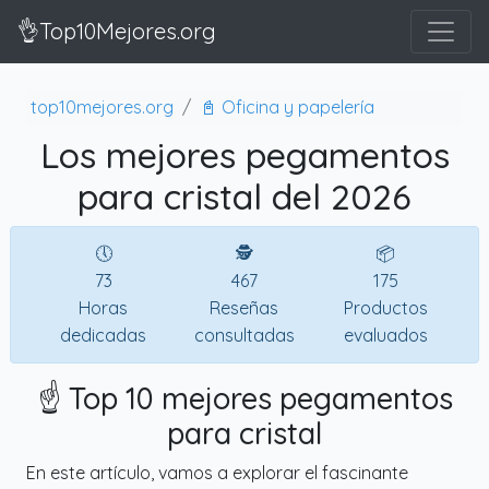
👌Top10Mejores.org
top10mejores.org
📓 Oficina y papelería
Los mejores pegamentos
para cristal del 2026
🕔
🕵
📦
73
467
175
Horas
Reseñas
Productos
dedicadas
consultadas
evaluados
☝️ Top 10 mejores pegamentos
para cristal
En este artículo, vamos a explorar el fascinante