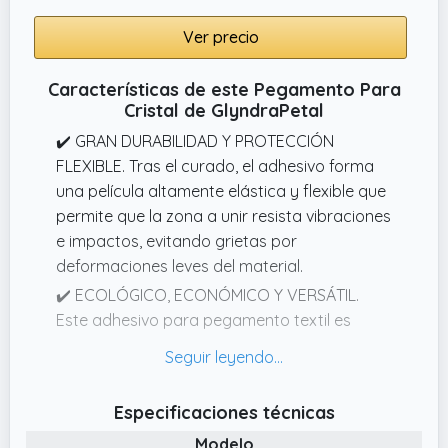
Ver precio
Características de este Pegamento Para
Cristal de GlyndraPetal
✔️ GRAN DURABILIDAD Y PROTECCIÓN
FLEXIBLE. Tras el curado, el adhesivo forma
una película altamente elástica y flexible que
permite que la zona a unir resista vibraciones
e impactos, evitando grietas por
deformaciones leves del material.
✔️ ECOLÓGICO, ECONÓMICO Y VERSÁTIL.
Este adhesivo para pegamento textil es
multifuncional y potente, con una amplia
gama de aplicaciones.
✔️ FÁCIL DE USAR. Este pegamento pantalla
Especificaciones técnicas
movil está listo para usar al abrirlo y no
Modelo