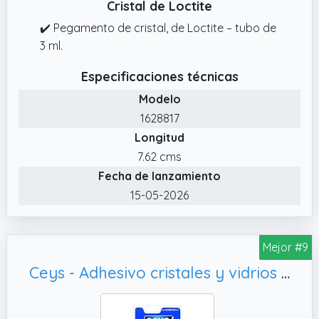
Cristal de Loctite
Simplemente aplique el pegamento en la
✔️ Pegamento de cristal, de Loctite – tubo de
zona a unir y deje que se endurezca.
3 ml.
Especificaciones técnicas
Modelo
1628817
Longitud
7.62 cms
Fecha de lanzamiento
15-05-2026
Mejor #9
Ceys - Adhesivo cristales y vidrios - Pegamento para clistal con uniones invisibles - 30GR