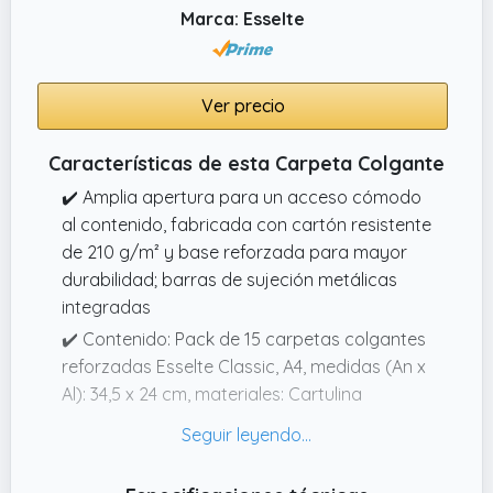
31,5 x 24,5 cm (LxA) y puede contener hasta
Marca: Esselte
200 hojas de papel A4, ideal para almacenar
grandes cantidades de documentos.
Ver precio
Características de esta Carpeta Colgante
✔️ Amplia apertura para un acceso cómodo
al contenido, fabricada con cartón resistente
de 210 g/m² y base reforzada para mayor
durabilidad; barras de sujeción metálicas
integradas
✔️ Contenido: Pack de 15 carpetas colgantes
reforzadas Esselte Classic, A4, medidas (An x
Al): 34,5 x 24 cm, materiales: Cartulina
reciclada, 15 pestañas y etiquetas, varios
colores, referencia 628808.
✔️ Compatible con archivadores estándar de