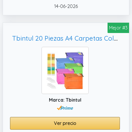
14-06-2026
de alta calidad, que es más respetuoso con
el medio ambiente que otros carpetas de
plástico y no daña el medio ambiente.
Mejor #3
✔️ Lista de Productos. El juego contiene 15
Tbintul 20 Piezas A4 Carpetas Colgantes,Archivadores Colgantes para Escuela Hogar Trabajo Oficina
carpetas colgantes A4.
Marca: Tbintul
Ver precio