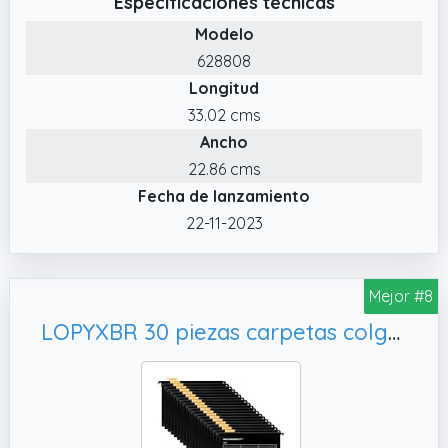
Especificaciones técnicas
tamaño A4; pestañas reposicionables para
Modelo
facilitar la visualización del contenido en el
628808
cajón
Longitud
✔️ Cartón 100% reciclado, certificado por
33.02 cms
Blue Angel. Fabricadas en Europa.
Ancho
✔️ Pack de 15 carpetas colgantes reforzadas;
22.86 cms
cada carpeta dispone de una capacidad de
Fecha de lanzamiento
hasta 150 hojas A4; ideal para organizar y
almacenar informes, revistas, archivos y
22-11-2023
folletos en casa o la oficina
Mejor #8
LOPYXBR 30 piezas carpetas colgantes A4, Oficina