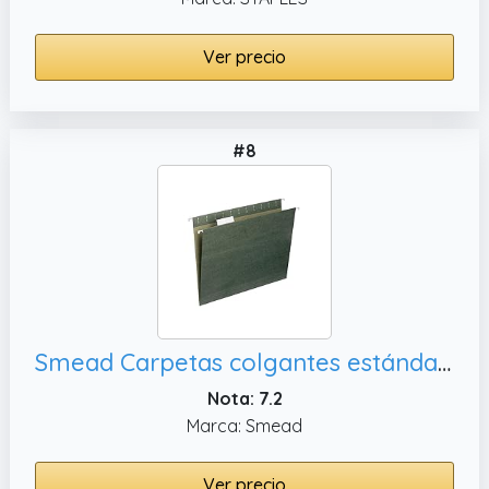
Ver precio
#8
Smead Carpetas colgantes estándar, tamaño carta (64029)
Nota: 7.2
Marca: Smead
Ver precio