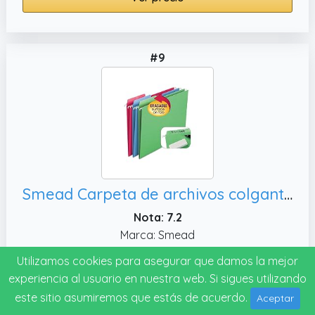
#9
Smead Carpeta de archivos colgante FasTab borrable, 18 por caja (64031)
Nota: 7.2
Marca: Smead
Utilizamos cookies para asegurar que damos la mejor
Ver precio
experiencia al usuario en nuestra web. Si sigues utilizando
este sitio asumiremos que estás de acuerdo.
Aceptar