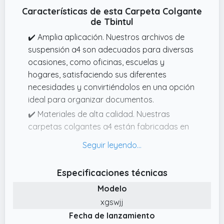
Características de esta Carpeta Colgante
de Tbintul
✔️ Amplia aplicación. Nuestros archivos de
suspensión a4 son adecuados para diversas
ocasiones, como oficinas, escuelas y
hogares, satisfaciendo sus diferentes
necesidades y convirtiéndolos en una opción
ideal para organizar documentos.
✔️ Materiales de alta calidad. Nuestras
carpetas colgantes a4 están fabricadas en
material de polipropileno de alta calidad,
garantizando durabilidad y uso a largo
plazo.
Especificaciones técnicas
✔️ Materiales de alta calidad. Nuestras
Modelo
carpetas colgantes a4 están fabricadas en
xgswjj
material de polipropileno de alta calidad,
Fecha de lanzamiento
garantizando durabilidad y uso a largo