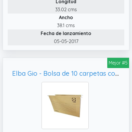
Longitud
✔️ CONTENIDO: Caja de 50 carpetas
colgantes Esselte Classic reforzadas
33.02 cms
formato folio; color natural; peso unitario 73
Ancho
g; referencia 93291; fabricadas en 100%
38.1 cms
cartón kraft reciclado
Fecha de lanzamiento
✔️ FORMATO FOLIO: Dimensiones 382 x 240
05-05-2017
mm diseñadas para archivos de suspensión
en cajones y armarios compatibles; pensada
para almacenar facturas expedientes
Mejor #5
contratos y documentación de mayor
Elba Gio - Bolsa de 10 carpetas colgantes para cajón, bicolor
tamaño que A4
✔️ RESISTENCIA MEJORADA: Cinta de
refuerzo en la parte inferior que aporta una
resistencia hasta 10 veces mayor respecto a
carpetas estándar; adecuada para archivos
de uso frecuente en entornos
administrativos y educativos