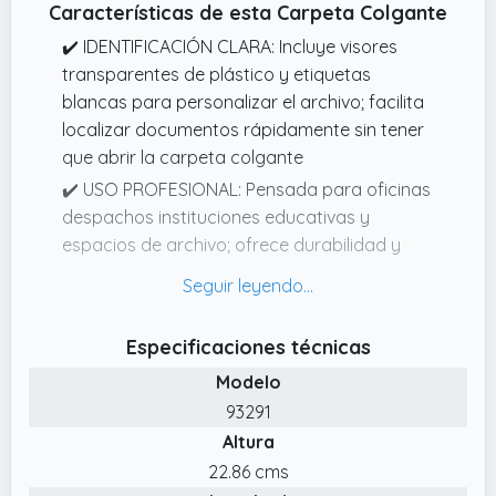
Características de esta Carpeta Colgante
✔️ IDENTIFICACIÓN CLARA: Incluye visores
transparentes de plástico y etiquetas
blancas para personalizar el archivo; facilita
localizar documentos rápidamente sin tener
que abrir la carpeta colgante
✔️ USO PROFESIONAL: Pensada para oficinas
despachos instituciones educativas y
espacios de archivo; ofrece durabilidad y
una superficie resistente al desgaste por
manipulación continuada
✔️ MATERIAL RECICLADO: Fabricada con
Especificaciones técnicas
cartón kraft 100% reciclado de 230 g que
Modelo
favorece una gestión responsable de
93291
recursos; estructura rígida y estable para
Altura
mantener documentos folio alineados y
protegidos
22.86 cms