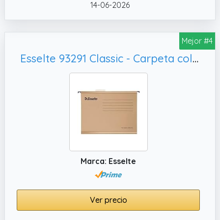
plazo.
14-06-2026
✔️ Acabado eficiente. Utilizando archivo
carpetas colgantes polipropileno a4, puede
Mejor #4
organizar sus documentos de manera
eficiente, ayudándole a mantener su espacio
Esselte 93291 Classic - Carpeta colgante reforzada, Caja de 50
de trabajo ordenado y encontrando
rápidamente los documentos necesarios,
aumentando así su productividad.
✔️ Almacenamiento conveniente. Cada
carpeta colgante a4 está diseñada de
manera conveniente, facilitando el colgado y
almacenamiento de documentos, lo que
permite aprovechar eficazmente el espacio
Marca: Esselte
en el cajón y mantener su entorno de trabajo
limpio.
Ver precio