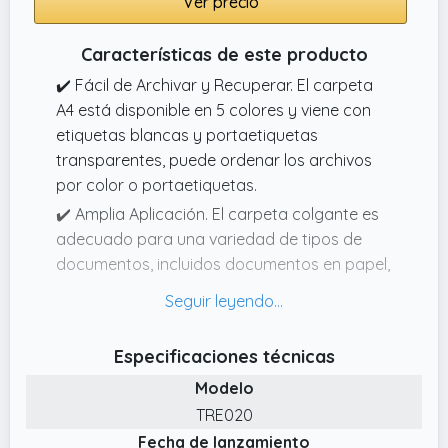
Ver precio
Características de este producto
✔️ Fácil de Archivar y Recuperar. El carpeta
A4 está disponible en 5 colores y viene con
etiquetas blancas y portaetiquetas
transparentes, puede ordenar los archivos
por color o portaetiquetas.
✔️ Amplia Aplicación. El carpeta colgante es
adecuado para una variedad de tipos de
documentos, incluidos documentos en papel,
informes, contratos, dibujos, etc.
✔️ Gran Capacidad. El tamaño del carpetas
colgantes es de 31,4 × 23,9 cm, que es un
Especificaciones técnicas
archivo colgante ideal para almacenar
Modelo
documentos de tamaño A4.
TRE020
✔️ Material Respetuoso con el Medio
Fecha de lanzamiento
Ambiente. El carpetas está hecho de cartón