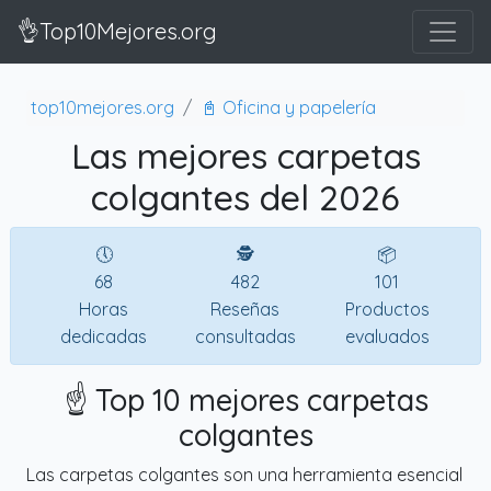
👌Top10Mejores.org
top10mejores.org
📓 Oficina y papelería
Las mejores carpetas
colgantes del 2026
🕔
🕵
📦
68
482
101
Horas
Reseñas
Productos
dedicadas
consultadas
evaluados
☝️ Top 10 mejores carpetas
colgantes
Las carpetas colgantes son una herramienta esencial