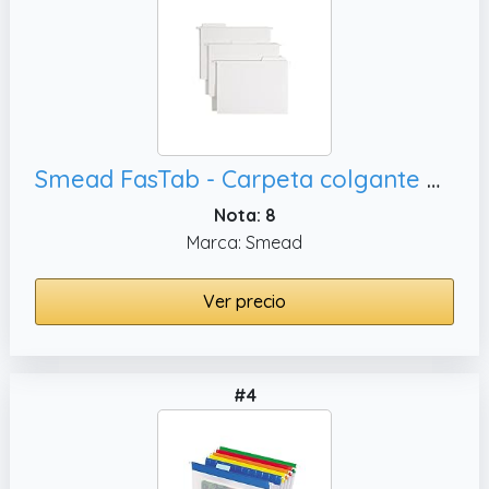
Smead FasTab - Carpeta colgante para archivos, 20 por caja (64002)
Nota: 8
Marca: Smead
Ver precio
#4