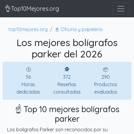
👌Top10Mejores.org
top10mejores.org
📓 Oficina y papelería
Los mejores bolígrafos
parker del 2026
🕔
🕵
📦
56
372
290
Horas
Reseñas
Productos
dedicadas
consultadas
evaluados
☝️ Top 10 mejores bolígrafos
parker
Los bolígrafos Parker son reconocidos por su