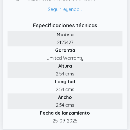
fabricado en Francia con los más altos
estándares de calidad, se recarga con
recambios de bolígrafo o gel QUINK de
Especificaciones técnicas
Parker
Modelo
✔️ Disfrute del estilo sencillo de líneas limpias
2123427
del diseño emblemático de Parker Jotter
Garantía
✔️ Emblemático diseño retráctil; la apertura y
Limited Warranty
el cierre se realizan con un agradable clic;
Altura
Estructura de plástico que no se araña,
2.54 cms
ultrarresistente
Longitud
2.54 cms
Ancho
2.54 cms
Fecha de lanzamiento
25-09-2025