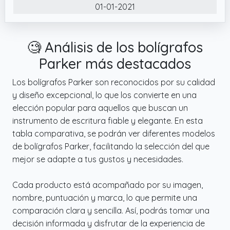
01-01-2021
para evocar el valioso legado de la marca
✔️ producto 2: La tinta PARKER QUINK ofrece
una escritura fluida y fiable sobre el papel
🧐 Análisis de los bolígrafos
Parker más destacados
Los bolígrafos Parker son reconocidos por su calidad
y diseño excepcional, lo que los convierte en una
elección popular para aquellos que buscan un
instrumento de escritura fiable y elegante. En esta
tabla comparativa, se podrán ver diferentes modelos
de bolígrafos Parker, facilitando la selección del que
mejor se adapte a tus gustos y necesidades.
Cada producto está acompañado por su imagen,
nombre, puntuación y marca, lo que permite una
comparación clara y sencilla. Así, podrás tomar una
decisión informada y disfrutar de la experiencia de