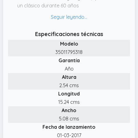
un clásico durante 60 años
✔️ Clic característico de apertura y cierre
✔️ Cuerpo de acero inoxidable en acabado
azul realzado con adornos brillantes y un clip
Especificaciones técnicas
con forma de punta de flecha
Modelo
✔️ Estuchado en un distintivo estuche de
35011795318
regalo de Parker
Garantía
Año
Altura
2.54 cms
Longitud
15.24 cms
Ancho
5.08 cms
Fecha de lanzamiento
01-03-2017