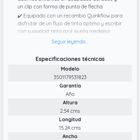
un clip con forma de punta de flecha
✔️ Equipado con un recambio Quinkflow para
disfrutar de un flujo de tinta óptimo y escribir
con suavidad; tinta azul, punta mediana;
también compatible con recambios de tinta
de gel Parker
✔️ Clic característico de apertura y cierre
Especificaciones técnicas
✔️ Una nueva interpretación de nuestro
Modelo
diseño Jotter icónico y elegante, que ha sido
3501179531823
un clásico durante 60 años
Garantía
Año
Altura
2.54 cms
Longitud
15.24 cms
Ancho