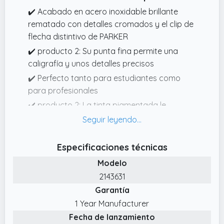
✔️ Acabado en acero inoxidable brillante
rematado con detalles cromados y el clip de
flecha distintivo de PARKER
✔️ producto 2: Su punta fina permite una
caligrafía y unos detalles precisos
✔️ Perfecto tanto para estudiantes como
para profesionales
✔️ producto 2: La tinta pigmentada le
permite plasmar sus pensamientos
✔️ Diseños consolidados, refinados y
elegantes combinados con una silueta
Especificaciones técnicas
estilizada y moderna
Modelo
✔️ Punta de bolígrafo clickaction y tinta
2143631
QuinkFlow de gran fiabilidad para un trazado
Garantía
uniforme y fluido dondequiera que escriba
1 Year Manufacturer
✔️ Forma cómoda y ergonómica combinada
Fecha de lanzamiento
con el trabajo artesanal superior de PARKER