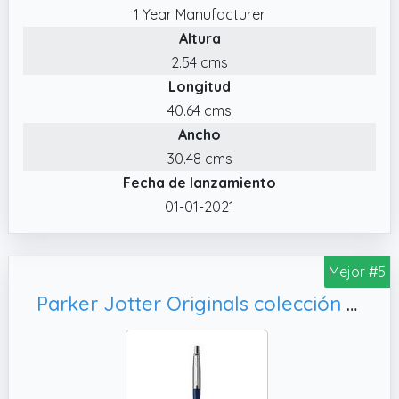
para profesionales
1 Year Manufacturer
✔️ Acabado en laca de color negro mate
Altura
rematado con detalles cromados y el clip de
2.54 cms
flecha distintivo de PARKER
Longitud
✔️ producto 2: La tinta pigmentada le
40.64 cms
permite plasmar sus pensamientos
Ancho
30.48 cms
Fecha de lanzamiento
01-01-2021
Mejor #5
Parker Jotter Originals colección de bolígrafos | azul marino | punta mediana | tinta azul