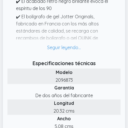
✔️ El acabado retro negro brillante evoca el
espíritu de los 90
✔️ El bolígrafo de gel Jotter Originals,
fabricado en Francia con los más altos
estándares de calidad, se recarga con
recambios de bolígrafo o gel QUINK de
Parker
✔️ La nueva tecnología de gel Quinkflow de
Parker se ha diseñado para ofrecer una
Especificaciones técnicas
experiencia de escritura fluida, un flujo
Modelo
constante de tinta y un tiempo de secado
2096873
rápido para reducir los borrones
Garantía
✔️ Emblemático diseño retráctil; la apertura y
De dos años del fabricante
el cierre se realizan con un agradable clic;
Longitud
Estructura de plástico que no se araña,
20.32 cms
ultrarresistente
Ancho
5.08 cms