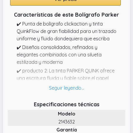
Características de este Bolígrafo Parker
✔️ Punta de bolígrafo clickaction y tinta
QuinkFlow de gran fiabilidad para un trazado
uniforme y fluido dondequiera que escriba
✔️ Diseños consolidados, refinados y
elegantes combinados con una silueta
estilizada y moderna
✔️ producto 2: La tinta PARKER QUINK ofrece
una escritura fluida y fiable sobre el papel
✔️ Forma cómoda y ergonómica combinada
con el trabajo artesanal superior de PARKER
para evocar el valioso legado de la marca
Especificaciones técnicas
✔️ producto 2: Su punta fina permite una
Modelo
caligrafía y unos detalles precisos
2143632
✔️ Perfecto tanto para estudiantes como
Garantía