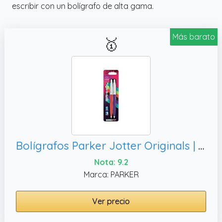
escribir con un bolígrafo de alta gama.
Más barato
🥇
Bolígrafos Parker Jotter Originals | Colección Retrowave | Rojo bermellón y morado añil | Tinta azul | Blíster | 2 unidades
Nota: 9.2
Marca: PARKER
Ver precio