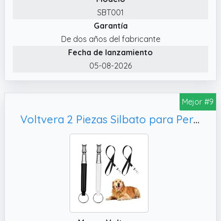
MOMENTO: Cada silbato incluye una correa
SBT001
para colgar, brindándote comodidad para
Garantía
llevarlo a todas partes. El pack incluye dos
colores: verde y blanco, fáciles de distinguir.
De dos años del fabricante
Fecha de lanzamiento
✔️ SILBATO PARA ADIESTRAMIENTO DE
PERROS: Utiliza el silbato para el
05-08-2026
adiestramiento de perros, fomentando una
comunicación clara y precisa. Perfecto para
Mejor #9
corregir comportamientos no deseados y
enseñar comandos.
Voltvera 2 Piezas Silbato para Perros De Alta Frecuencia Silencioso, Frecuencia Ajustable con Cordón Y Llavero para Perros para Todas Las Razas
✔️ SILBATO ANTILADRIDOS Y ANTIPIPI: Ayuda a
controlar el comportamiento de ladridos
excesivos y evita que los perros orinen en
lugares no deseados. Perfecto para entrenar
a tu mascota en su comportamiento en casa
o al aire libre.