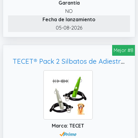
entrenamientos, caminatas o situaciones de
Garantía
ultrasonidos para perros, ultrasonido +
emergencia.
sonido, ultrasonido + luz, ultrasonido + sonido
NO
+ luz. La estimulación combinada mejora la
Fecha de lanzamiento
eficacia frente a perros activos o testarudos
05-08-2026
que ignoran señales únicas.
✔️ Antiladridos Para Perros Con Detección AI
Mejor #8
– Activación Automática Inteligente: Este
dispositivo antiladridos para perros integra
TECET®️ Pack 2 Silbatos de Adiestramiento para Perros | Ahuyentador de Perros Potente, Verde y Blanco
chip AI que analiza patrones de sonido y
reconoce ladridos reales, reduciendo falsas
activaciones por voces, TV o ruidos. Se
activa automáticamente solo cuando el
perro ladra.
✔️ Anti Ladridos Para Perros Con 6 Niveles Y 3
Intensidades Ajustables: Incluye 6 niveles de
sensibilidad y 3 modos de intensidad para
Marca: TECET
adaptar el dispositivo antiladridos para
perros según distancia, volumen del ladrido,