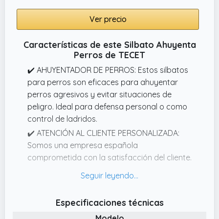
tamaño y carácter del perro. Permite evitar
Ver precio
activaciones innecesarias mientras mantiene
una respuesta eficaz y equilibrada.
Características de este Silbato Ahuyenta
Perros de TECET
✔️ AHUYENTADOR DE PERROS: Estos silbatos
para perros son eficaces para ahuyentar
perros agresivos y evitar situaciones de
peligro. Ideal para defensa personal o como
control de ladridos.
✔️ ATENCIÓN AL CLIENTE PERSONALIZADA:
Somos una empresa española
comprometida con la satisfacción del cliente.
Ofrecemos atención personalizada y
eficiente, garantizando la mejor experiencia
de compra y uso.
Especificaciones técnicas
✔️ PRACTICIDAD Y COMODIDAD EN TODO
Modelo