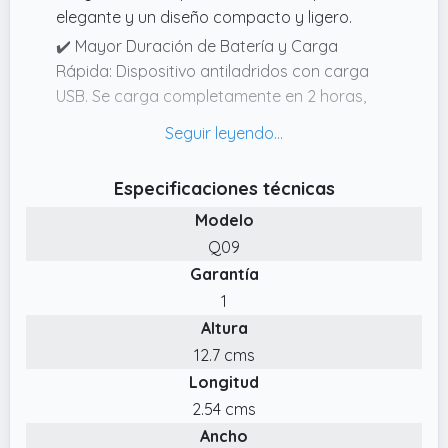
elegante y un diseño compacto y ligero.
✔️ Mayor Duración de Batería y Carga
Rápida: Dispositivo antiladridos con carga
USB. Se carga completamente en 2 horas,
con un uso aproximado de 60 días y un
tiempo en espera de hasta 180 días.
✔️ Entrenamiento 100% Seguro y
Especificaciones técnicas
Humanitario: Nuestro antiladridos para
Modelo
perros utiliza frecuencias ultrasónicas duales
Q09
(fija de 25kHz y variable de 2530kHz) que
Garantía
emiten señales de sonido de alta frecuencia
para captar efectivamente la atención del
1
perro. Este corrector de ladridos no genera
Altura
descargas eléctricas, vibraciones ni ruido, no
12.7 cms
hace contacto con la piel y no daña la
Longitud
audición canina.
2.54 cms
✔️ Fácil de Usar y Educador para Mascotas:
Ancho