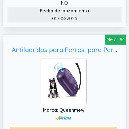
siendo un ahuyentador de perros ideal para
NO
diferentes temperamentos y entornos.
Fecha de lanzamiento
✔️ Diseño Portátil con Linterna LED Integrada
05-08-2026
Compacto y ligero, este ahuyentador perros
puede manejarse fácilmente con una sola
mano. Incluye una linterna LED incorporada,
Mejor #4
perfecta para paseos nocturnos o
Antiladridos para Perros, para PerrosPequeños Grandes
situaciones con poca luz, combinando
funcionalidad y comodidad en un solo
dispositivo.
✔️ Dispositivo Seguro, Humano y Sin Dolor
para Detener Ladridos Este dispositivo
antiladridos para perros utiliza tecnología
ultrasónica inaudible para los humanos, sin
descargas eléctricas ni castigos físicos. Es
Marca: Queenmew
una solución segura y respetuosa para
corregir conductas no deseadas como
ladrar, morder, cavar o saltar, fomentando