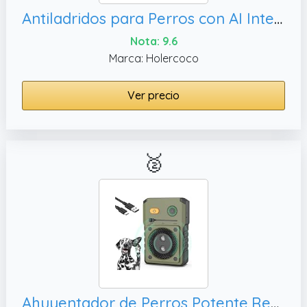
Antiladridos para Perros con AI Inteligente Ultrasonidos IPX6 Recargable
Nota: 9.6
Marca: Holercoco
Ver precio
🥈
Ahuyentador de Perros Potente,Repelente PerrosInterior/exterior