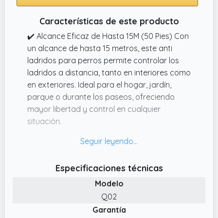
Características de este producto
✔️ Alcance Eficaz de Hasta 15M (50 Pies) Con
un alcance de hasta 15 metros, este anti
ladridos para perros permite controlar los
ladridos a distancia, tanto en interiores como
en exteriores. Ideal para el hogar, jardín,
parque o durante los paseos, ofreciendo
mayor libertad y control en cualquier
situación.
✔️ Ahuyentador de Perros Ultrasónico con 3
Modos Ajustable Este antiladridos para
perros ultrasónicos cuenta con 3 modos /
Especificaciones técnicas
frecuencias ajustables, diseñados para
Modelo
adaptarse a perros pequeños, medianos y
grandes. Ayuda a controlar eficazmente los
Q02
ladridos excesivos sin causar estrés ni daño,
Garantía