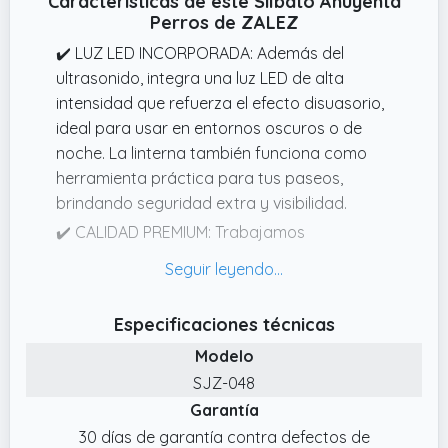
Características de este Silbato Ahuyenta
Perros de ZALEZ
antiladridos efecto del dispositivo de ladrido,
También se puede utilizar cuando el perro
✔️ LUZ LED INCORPORADA: Además del
está lejos de ti.
ultrasonido, integra una luz LED de alta
✔️ Antiladridos Portátil de Mano para
intensidad que refuerza el efecto disuasorio,
Perros¿Cómo utilizar este ahuyentador
ideal para usar en entornos oscuros o de
portátil de mano de perros? Después de
noche. La linterna también funciona como
recibir este silbato ahuyenta perros, por
herramienta práctica para tus paseos,
favor, cárguelo primero, sólo tiene que pulsar
brindando seguridad extra y visibilidad.
el botón, usted será capaz de escuchar el
✔️ CALIDAD PREMIUM: Trabajamos
pitido, este es el antiladridos perro vecino
arduamente para garantizar que cada
está transmitiendo ondas ultrasónicas a su
producto sea tan hermoso, funcional y
amado perro para enviar el comando para
confiable como decimos que es, la
Especificaciones técnicas
dejar de ladrar, el uso continuo y eficaz
satisfacción de nuestros clientes es nuestra
puede producir un efecto más duradero.
Modelo
máxima prioridad. Si tiene alguna pregunta o
✔️ Antiladridos para Perros 2 Modos
inquietud, no dude en contactarnos y
SJZ-048
Ultrasónicos para perros gruñendo,
estaremos encantados de ayudarle.
Garantía
cavando, peleando y otros malos
✔️ ENTRENAMIENTO Y SEGURIDAD HUMANA:
30 días de garantía contra defectos de