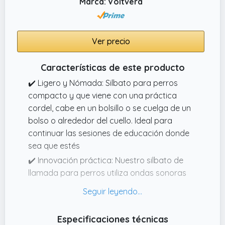
Marca: Voltvera
Ver precio
Características de este producto
✔️ Ligero y Nómada: Silbato para perros
compacto y que viene con una práctica
cordel, cabe en un bolsillo o se cuelga de un
bolso o alrededor del cuello. Ideal para
continuar las sesiones de educación donde
sea que estés
✔️ Innovación práctica: Nuestro silbato de
llamada para perros utiliza ondas sonoras
de alta frecuencia, especialmente diseñadas
para comunicarse con tu perro de manera
clara y rápida. Silbato para perros de uso
Especificaciones técnicas
sencillo, facilita su educación diaria