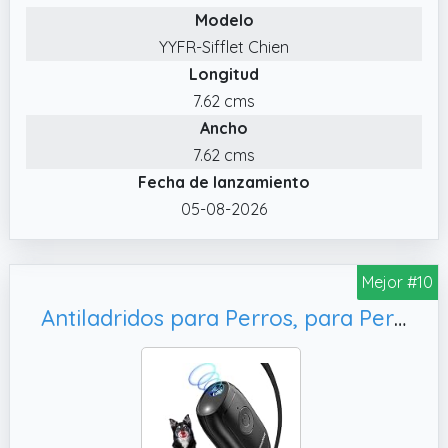
Modelo
✔️ Educación Eficaz: Gracias a su señal
YYFR-Sifflet Chien
sonora, este ultrasonido para perros ayuda
Longitud
a guiar el comportamiento de tu perro y
corregir sus malos hábitos con suavidad. Un
7.62 cms
método respetuoso con su bienestar
Ancho
✔️ Silencio para Todos: El silbato ultrasónico
7.62 cms
para perros antiladridos utiliza la tecnología
Fecha de lanzamiento
ultrasónica para emitir un sonido inaudible
05-08-2026
para los humanos, pero perfectamente
percibido por los perros. Así, trabajas sin
molestar a tu entorno, mientras obtienes una
Mejor #10
respuesta rápida de tu compañero
Antiladridos para Perros, para PerrosPequeños Grandes
✔️ Materiales premium: Este silbato
ultrasónico para perros combina plástico y
metal ecológicos, mientras que la correa de
nylon resiste el desgaste y mantiene su
forma de manera duradera. Un accesorio