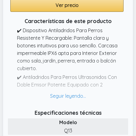
Ver precio
bolsillo o se transporta cómodamente con
su correa de muñeca incluida. Su diseño
Características de este producto
ergonómico permite un agarre firme y
cómodo, ideal para paseos diarios, viajes o
✔️ Dispositivo Antiladridos Para Perros
entrenamientos.
Resistente Y Recargable: Pantalla clara y
botones intuitivos para uso sencillo. Carcasa
✔️ 3 MODOS DE FRECUENCIA AJUSTABLES: El
impermeable IPX6 apta para Interior Exterior
dispositivo ZALEZ ofrece 3 modos (suave,
como sala, jardín, perrera, entrada o balcón
intenso, continuo) de ultrasonido para
cubierto.
personalizar la intensidad según el
comportamiento del animal. Alcance hasta
✔️ Antiladridos Para Perros Ultrasonidos Con
(10m).
Doble Emisor Potente: Equipado con 2
emisores mejorados de ultrasonidos para
✔️ BATERÍA RECARGABLE Y DURADERA:
perros, equivalentes a 6 emisores estándar.
Incluye batería de litio de larga duración
Proporciona mayor alcance y difusión
recargable por USB, lo que evita gastos en
Especificaciones técnicas
uniforme, reduciendo zonas muertas.
pilas y contribuye al cuidado del medio
Modelo
ambiente. Con una sola carga ofrece horas
✔️ Ahuyentador De Perros Con 4 Modos
Q13
de autonomía, lista para usar en
Combinados De Respuesta: Ofrece 4 modos: