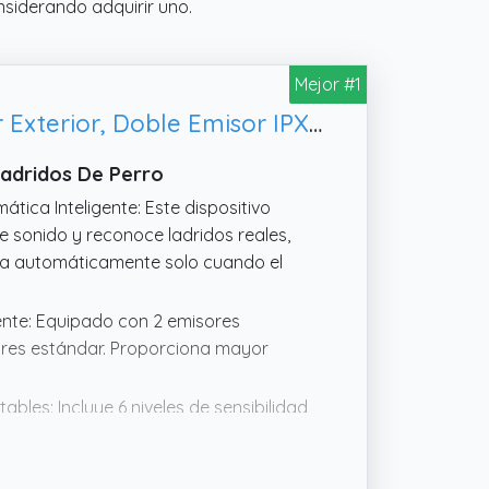
nsiderando adquirir uno.
Mejor #1
Holercoco Antiladridos para Perros Dispositivo con AI Inteligente Interior Exterior, Doble Emisor IPX6 Recargable
Ladridos De Perro
ática Inteligente: Este dispositivo
e sonido y reconoce ladridos reales,
iva automáticamente solo cuando el
ente: Equipado con 2 emisores
ores estándar. Proporciona mayor
ables: Incluye 6 niveles de sensibilidad
os para perros según distancia,
ar activaciones innecesarias mientras