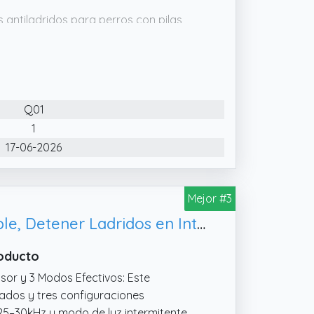
 antiladridos para perros con pilas,
 USB. Con solo 2 horas de carga, ofrece
rro muestre un comportamiento no
él junto con órdenes claras como “No”
Q01
refuerzo positivo.
1
trasonidos para perros utiliza doble
17-06-2026
e forma eficaz. Este anti ladridos para
o entra en contacto con la piel ni
Mejor #3
Antiladridos para Perros - Ahuyentador de Perros Ultrasonidos Recargable, Detener Ladridos en Interiores y Exteriores
roducto
sor y 3 Modos Efectivos: Este
ados y tres configuraciones
 25–30kHz y modo de luz intermitente.