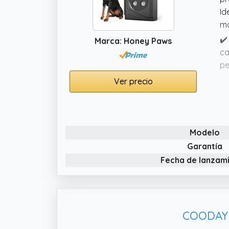
Id
mo
✔️
Marca: Honey Paws
ca
pe
un
Ver precio
✔️
ul
dr
pe
Modelo
pa
Garantía
co
Fecha de lanzam
✔️
se
ul
fi
COODAY A
pe