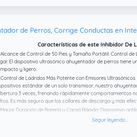
seos nocturnos o en condiciones de poca luz. Simplemente p
nterna, lo que garantiza una visibilidad clara incluso con poca 
ador de Perros, Corrige Conductas en Inter
Características de este Inhibidor De 
 Alcance de Control de 50 Pies y Tamaño Portátil: Control d
gar. El dispositivo ultrasónico ahuyentador de perros tiene 
mpacto y ligero.
 Control de Ladridos Más Potente con Emisores Ultrasónicos 
spositivos estándar de un solo transmisor, nuestro ahuyent
bertura 3 veces, frenando rápidamente comportamientos n
ltos. Es más seguro que los collares de descarga y más efect
 Mayor Duración de Batería y Carga Rápida: Dispositivo anti
mpletamente en 2 horas, con un uso aproximado de 60 días 
as.
 Entrenamiento 100% Seguro y Humanitario: Nuestro antiladri