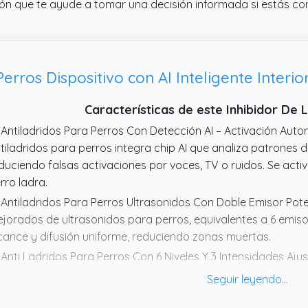
ión que te ayude a tomar una decisión informada si estás co
Características de este Inhibidor De 
 Antiladridos Para Perros Con Detección AI – Activación Autom
tiladridos para perros integra chip AI que analiza patrones d
duciendo falsas activaciones por voces, TV o ruidos. Se act
rro ladra.
 Antiladridos Para Perros Ultrasonidos Con Doble Emisor Pot
jorados de ultrasonidos para perros, equivalentes a 6 emis
cance y difusión uniforme, reduciendo zonas muertas.
 Anti Ladridos Para Perros Con 6 Niveles Y 3 Intensidades Ajust
3 modos de intensidad para adaptar el dispositivo antiladrid
lumen del ladrido, tamaño y carácter del perro. Permite evit