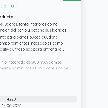
de Tail
roducto
os lugares, tanto interiores como
nción del perro y detiene sus ladridos.
ente para perros puede ayudar a
a comportamientos indeseables como
ositivo ultrasónico para entrenarlo y
 litio integrada de 800 mAh admite
ente 30 minutos. El bajo consumo de
rmite una respuesta inmediata en caso
 Este dispositivo utiliza ondas
ra el oído humano pero altamente
4220
á a su mascota.
17-06-2026
os potentes LED, es perfecta para