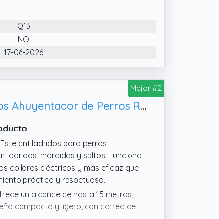
 Pantalla clara y botones intuitivos
Q13
Exterior como sala, jardín, perrera,
NO
17-06-2026
sta: Ofrece 4 modos: ultrasonidos
 + sonido + luz. La estimulación
udos que ignoran señales únicas.
Mejor #2
Honey Paws Antiladridos para Perros Ultrasonidos Dispositivo Antiladridos Ahuyentador de Perros Repelente Canino Portátil Recargable 15m Seguro y Humano Anti Ladridos Interior Exterior
roducto
 Este antiladridos para perros
r ladridos, mordidas y saltos. Funciona
s collares eléctricos y más eficaz que
iento práctico y respetuoso.
ofrece un alcance de hasta 15 metros,
iseño compacto y ligero, con correa de