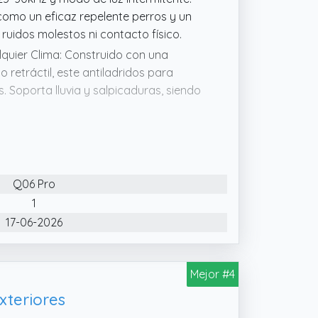
como un eficaz repelente perros y un
uidos molestos ni contacto físico.
lquier Clima: Construido con una
o retráctil, este antiladridos para
. Soporta lluvia y salpicaduras, siendo
.
s sin Zonas Muertas: Los 3 cabezales
e hasta 15 metros, reduciendo
able incluso en perros de ladrido
a excepcionalmente como antiladridos
Q06 Pro
es, proporcionando un control de
1
17-06-2026
ntenimiento Manual: Equipado con un
erros detecta el ladrido y activa el
s el ahuyentador perros definitivo con
Mejor #4
jas y su pantalla e interfaz intuitiva
xteriores
rute de una experiencia sencilla desde