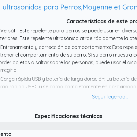
 ultrasonidos para Perros,Moyenne et Gran
Características de este p
 Versátil: Este repelente para perros se puede usar en divers
teriores. Este repelente ultrasónico atrae rápidamente la ate
 Entrenamiento y corrección de comportamiento: Este repel
trenar el comportamiento de su perro. Si su perro muestr
rder objetos o saltar sobre las personas, puede usar el disp
rregirlo.
 Carga rápida USB y batería de larga duración: La batería de
rga rápida USBC y se carga completamente en aproximadam
ergía garantiza un tiempo de espera prolongado, lo que pe
 emergencia, brindando mayor seguridad y comodidad.
 Dispositivo antiladridos ultrasónico ajustable de tres niveles:
Especificaciones técnicas
trasónicas potentes de entre 25 kHz y 40 kHz, inaudibles pa
ectivas en perros. La frecuencia de sonido segura no dañar
iento
 Linterna LED de alta luminosidad integrada: Equipada con d