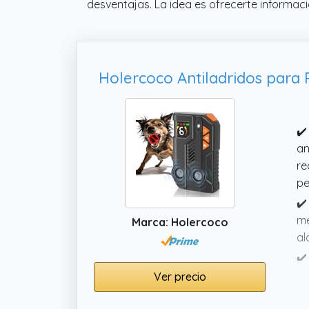
desventajas. La idea es ofrecerte informac
✔️
an
re
pe
✔️
me
Marca: Holercoco
al
✔️
y 
Ver precio
vo