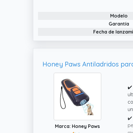
ma
✔️
Modelo
pa
en
Garantía
Fecha de lanzam
✔️
pa
co
✔️
ul
co
un
✔️
pe
Marca: Honey Paws
ma