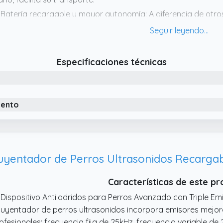
 Batería recargable y mayor autonomía: A diferencia de otros
te dispositivo antiladridos para perros se recarga mediante
sta 60 días de uso y hasta 180 días en espera.
 Fácil de usar con enfoque de entrenamiento: Cuando el pe
Especificaciones técnicas
seado, utilice este ahuyentador de perros apuntando hacia 
“Stop”. Este repelente perros funciona mejor combinado con 
 Entrenamiento seguro con doble frecuencia ultrasónica: El ul
iento
ecuencia (fija y variable) para captar la atención del perro d
rros no produce descargas, vibraciones ni ruidos molestos, n
ecta al oído.
Características de este p
 Dispositivo Antiladridos para Perros Avanzado con Triple Emi
uyentador de perros ultrasonidos incorpora emisores mejor
ofesionales: frecuencia fija de 25kHz, frecuencia variable de