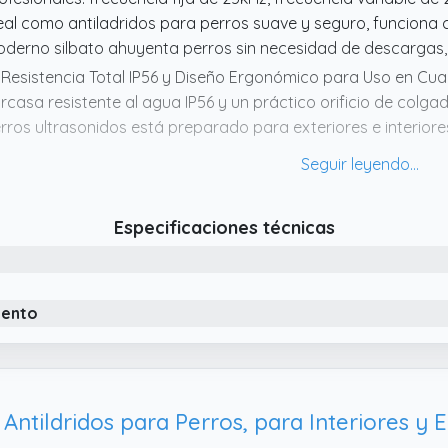
eal como antiladridos para perros suave y seguro, funciona 
derno silbato ahuyenta perros sin necesidad de descargas, r
 Resistencia Total IP56 y Diseño Ergonómico para Uso en Cua
rcasa resistente al agua IP56 y un práctico orificio de colgad
rros ultrasonidos está preparado para exteriores e interiores
 repelente perros fiable para jardín, terraza, entrada o pasillo
 Cobertura Amplia de 15 Metros – Ideal para Espacios Grande
trasónicos reforzados proyectan un amplio rango efectivo d
Especificaciones técnicas
ásticamente los ángulos ciegos y mostrando una eficacia not
rsistente. Este ahuyentador de perros ultrasonidos funcion
ra perros tanto en patios abiertos como en pasillos interior
mportamiento constante y sin barreras físicas.
iento
 Detección Inteligente Automática – Totalmente Libre de Ma
nsor de alta sensibilidad, este dispositivo antiladridos para p
trasonidos para perros al instante sin intervención manual. E
losofía "instalar y olvidar"; no requiere configuraciones comple
ntildridos para Perros, para Interiores y E
rmiten que cualquier usuario, incluso personas mayores, disf