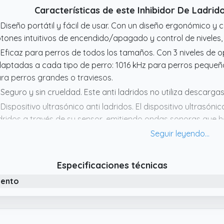
 primer momento.
Características de este Inhibidor De Ladr
 Batería Recargable de Larga Autonomía – Hasta 60 Días con
 Diseño portátil y fácil de usar. Con un diseño ergonómico y 
siduos de las pilas desechables. Este dispositivo antiladrido
tones intuitivos de encendido/apagado y control de niveles
an capacidad totalmente recargable vía TypeC, ofreciendo h
 Eficaz para perros de todos los tamaños. Con 3 niveles de o
rga completa.
aptadas a cada tipo de perro: 1016 kHz para perros pequeño
ra perros grandes o traviesos.
 Seguro y sin crueldad. Este anti ladridos no utiliza descarga
 Dispositivo ultrasónico anti ladridos. El dispositivo ultrasóni
dridos a través de su sensor, emitiendo ondas sonoras que ha
usarle daño.
 Uso versátil en interiores y exteriores. Puedes colocar el disp
rro o incluso colgarlo en la valla para controlar los ladridos 
Especificaciones técnicas
iento