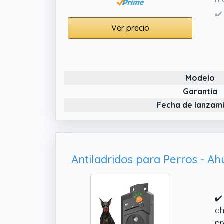
✔️
es
Ver precio
ha
✔️
de
Modelo
o 
Garantía
✔️
Fecha de lanzam
fr
pe
af
✔️
ah
pr