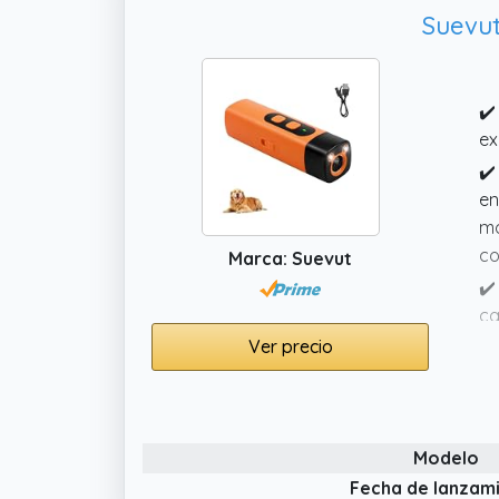
Suevut
✔️
ex
✔️
en
mo
co
Marca: Suevut
✔️
ca
en
Ver precio
de
✔️
ul
Modelo
ef
Fecha de lanzam
✔️