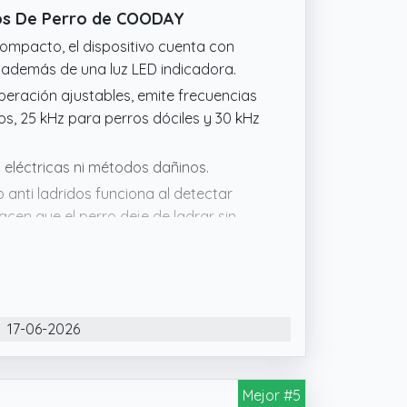
idos De Perro de COODAY
 Carga USBC: Olvídese de los gastos y
compacto, el dispositivo cuenta con
s para perros integra una batería de
, además de una luz LED indicadora.
asta 60 días de uso con una sola
peración ajustables, emite frecuencias
s, 25 kHz para perros dóciles y 30 kHz
s eléctricas ni métodos dañinos.
co anti ladridos funciona al detectar
cen que el perro deje de ladrar sin
ositivo en tu sala, jardín, caseta de
de vecinos.
17-06-2026
Mejor #5