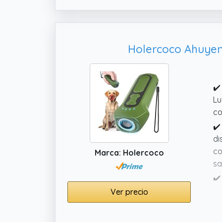
pa
li
Holercoco Ahuyent
✔️
Lu
co
✔️
di
co
Marca: Holercoco
sa
✔️
co
Ver precio
dí
✔️