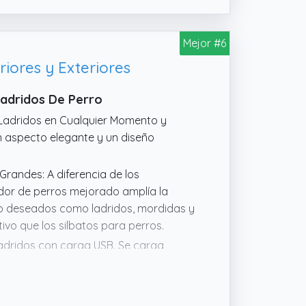
resione un botón para activar la
luz.
Mejor #6
iores y Exteriores
Ladridos De Perro
e Ladridos en Cualquier Momento y
un aspecto elegante y un diseño
Grandes: A diferencia de los
ador de perros mejorado amplía la
o deseados como ladridos, mordidas y
ivo que los silbatos para perros.
ladridos con carga USB. Se carga
y un tiempo en espera de hasta 180
dos para perros utiliza frecuencias