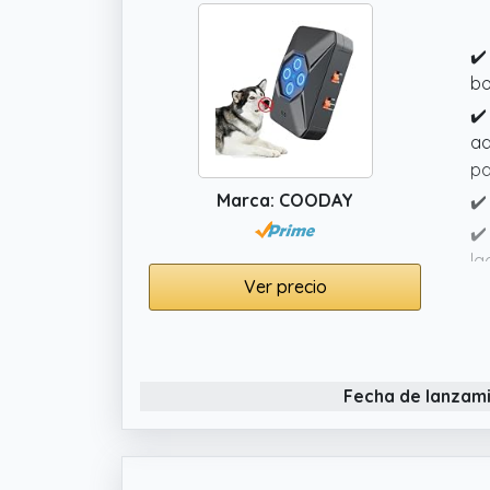
el
✔️
✔️
re
bo
gr
✔️
ca
ad
pa
Marca: COODAY
✔️
✔️
la
Ver precio
ca
✔️
pe
Fecha de lanzam