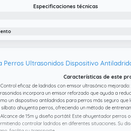
ntiene una respuesta eficaz y equilibrada.
Especificaciones técnicas
 Dispositivo Antiladridos Para Perros Resistente Y Recargable:
ra uso sencillo. Carcasa impermeable IPX6 apta para Interior 
trada o balcón cubierto.
iento
 Ahuyentador De Perros Con 4 Modos Combinados De Respue
ra perros, ultrasonido + sonido, ultrasonido + luz, ultrasonido
mbinada mejora la eficacia frente a perros activos o testar
Características de este p
 Control eficaz de ladridos con emisor ultrasónico mejorado:
trasonidos incorpora un emisor reforzado que ayuda a reduci
mo un dispositivo antiladridos para perros más seguro que lo
 silbato ahuyenta perros, ofreciendo un método de entrenam
 Alcance de 15m y diseño portátil: Este ahuyentador perros 
rmitiendo controlar ladridos en diferentes situaciones. Su d
no, facilita su transporte.