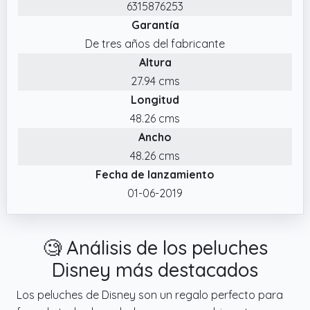
6315876253
convertirá en el compañero inseparable de
Garantía
los más pequeños
De tres años del fabricante
✔️ Solo se envía una unidad del surtido, no
Altura
pudiéndose seleccionar el modelo que se
27.94 cms
envía. Se envía un modelo de manera
Longitud
aleatoria.
48.26 cms
✔️ Peluche de 17 cm de los adorables
Ancho
personajes de las películas de Disney, apto
para niños y niñas desde los primeros meses
48.26 cms
de vida, una réplica exacta de los populares
Fecha de lanzamiento
personajes infantiles
01-06-2019
🧐 Análisis de los peluches
Disney más destacados
Los peluches de Disney son un regalo perfecto para