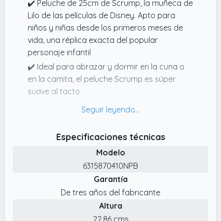
✔️ Peluche de 25cm de Scrump, la muñeca de
Lilo de las películas de Disney. Apto para
niños y niñas desde los primeros meses de
vida, una réplica exacta del popular
personaje infantil
✔️ Ideal para abrazar y dormir en la cuna o
en la camita, el peluche Scrump es súper
suave al tacto.
✔️ Este tierno peluche blandito es perfecto
para jugar durante horas. Además, al
simpático muñeco le encantan los abrazos y
Especificaciones técnicas
los mimos
Modelo
✔️ El relleno de este peluche está hecho con
6315870410NPB
materiales 100% reciclados. ¡Comprometidos
Garantía
con el medioambiente!
De tres años del fabricante
✔️ Si hay un juguete importante en la vida de
Altura
cualquier peque, es su primer peluche.
22.86 cms
Scrump se convertirá en el compañero