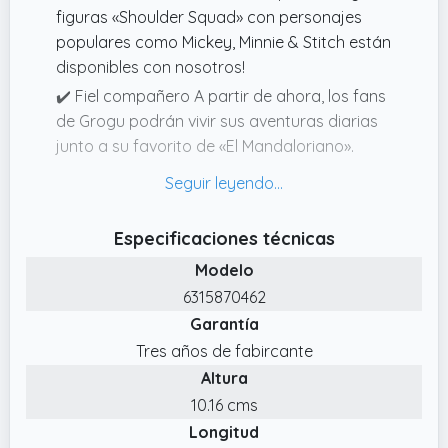
figuras «Shoulder Squad» con personajes
populares como Mickey, Minnie & Stitch están
disponibles con nosotros!
✔️ Fiel compañero A partir de ahora, los fans
de Grogu podrán vivir sus aventuras diarias
junto a su favorito de «El Mandaloriano».
¡Porque el peluche magnético a partir de 0
años se sienta cómodamente en su hombro!
✔️ Simba Toys ¡Diversión de elefantes para
Especificaciones técnicas
grandes y pequeños! Como uno de los
Modelo
mayores fabricantes de juguetes de
6315870462
Alemania, desarrollamos emocionantes
Garantía
juguetes infantiles que entusiasman a niñas y
niños.
Tres años de fabircante
Altura
✔️ Figura icónica de Disney De alta calidad y
con todo lujo de detalles: El peluche de felpa
10.16 cms
suave ambienta a la perfección al adorable
Longitud