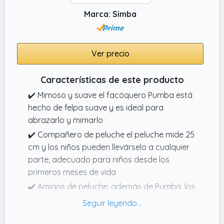
Marca: Simba
Ver precio
Características de este producto
✔️ Mimoso y suave el facóquero Pumba está
hecho de felpa suave y es ideal para
abrazarlo y mimarlo
✔️ Compañero de peluche el peluche mide 25
cm y los niños pueden llevárselo a cualquier
parte; adecuado para niños desde los
primeros meses de vida
✔️ Amigos de peluche: además de Pumba, los
leones Simba y Mufasa, así como el suricato
Timón, también están disponibles como
suaves amigos de peluche