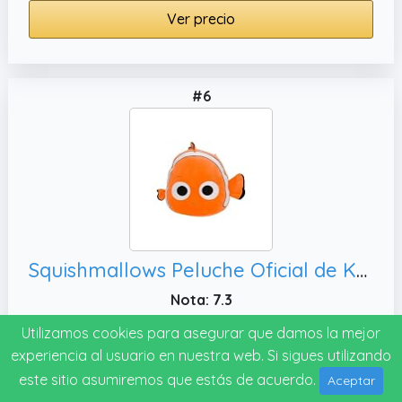
Ver precio
#6
Squishmallows Peluche Oficial de Kellytoy Nemo de 14 Pulgadas - Disney Pixar Ultrasoft Peluche de Peluche
Nota: 7.3
Marca: Squishmallows
Utilizamos cookies para asegurar que damos la mejor
experiencia al usuario en nuestra web. Si sigues utilizando
Ver precio
este sitio asumiremos que estás de acuerdo.
Aceptar