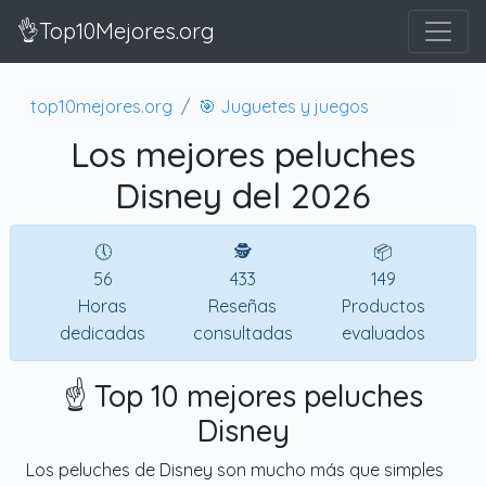
👌Top10Mejores.org
top10mejores.org
🎯 Juguetes y juegos
Los mejores peluches
Disney del 2026
🕔
🕵
📦
56
433
149
Horas
Reseñas
Productos
dedicadas
consultadas
evaluados
☝️ Top 10 mejores peluches
Disney
Los peluches de Disney son mucho más que simples