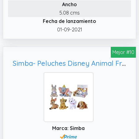
rosa y un lazo, le encantan la abrazos y los
Ancho
mimos
5.08 cms
Fecha de lanzamiento
01-09-2021
Mejor #10
Simba- Peluches Disney Animal Friends 17cm, Adecuado para Todas Las Edades (6315876253)
Marca: Simba