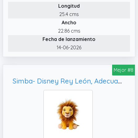
Longitud
encantador que se convertirá en el favorito
de los más pequeños
25.4 cms
Ancho
✔️ Juguete de Stitch para los aficionados
más jóvenes de Disney: confeccionado en un
22.86 cms
tejido de poliéster texturizado, hasta los
Fecha de lanzamiento
bebés más pequeños pueden abrazar a
14-06-2026
Stitch. No incluye partes sueltas o plásticos
duros que puedan arañar pieles delicadas
Mejor #8
Simba- Disney Rey León, Adecuado Desde los Primeros Meses de Vida (6315870073)