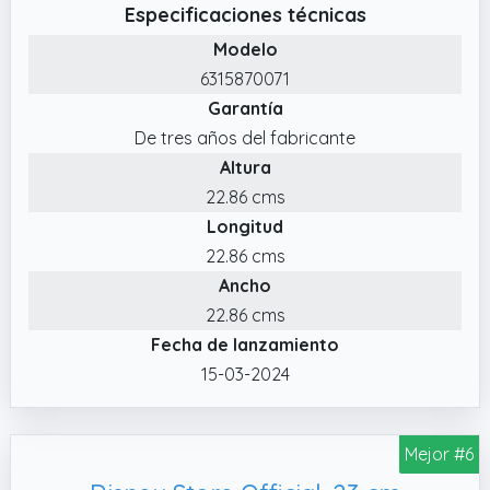
Especificaciones técnicas
✔️ 30 años El Rey León Con motivo del 30
Modelo
aniversario del clásico de Disney "El Rey
6315870071
León", llega el adorable Pumba en forma de
Garantía
peluche blandito y achuchable
De tres años del fabricante
✔️ Peluches Disney de Simba Toys: Colección
Altura
de peluches con licencia Disney 100% oficial,
22.86 cms
aptos para niños de todas las edades
Longitud
22.86 cms
Ancho
22.86 cms
Fecha de lanzamiento
15-03-2024
Mejor #6