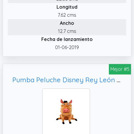
Longitud
inseparable de los más pequeños
7.62 cms
✔️ Peluches Disney de Simba Toys: Colección
Ancho
de peluches con licencia Disney 100%
originales, aptos para niños de todas las
12.7 cms
edades
Fecha de lanzamiento
01-06-2019
Mejor #5
Pumba Peluche Disney Rey León 25 cm 6315870071 Simba