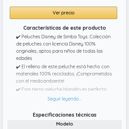
Ver precio
Características de este producto
✔️ Peluches Disney de Simba Toys: Colección
de peluches con licencia Disney 100%
originales, aptos para niños de todas las
edades
✔️ El relleno de este peluche está hecho con
materiales 100% reciclados. ¡Comprometidos
con el medioambiente!
✔️ Este tierno peluche blandito es perfecto
para jugar durante horas. Ideal para abrazar
y dormir en la cuna o en la camita, es súper
suave al tacto
Especificaciones técnicas
✔️ Si hay un juguete importante en la vida de
Modelo
cualquier peque, es su primer peluche. Se