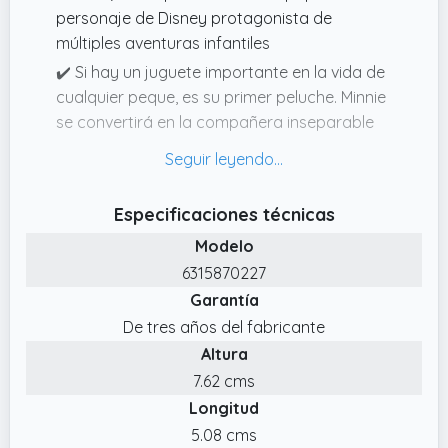
personaje de Disney protagonista de
múltiples aventuras infantiles
✔️ Si hay un juguete importante en la vida de
cualquier peque, es su primer peluche. Minnie
se convertirá en la compañera inseparable
de los más pequeños
✔️ Peluches Disney de Simba Toys: Colección
de peluches con licencia Disney 100 %
Especificaciones técnicas
originales, aptos para niños de todas las
Modelo
edades
6315870227
✔️ Ideal para abrazar y dormir en la cuna o
Garantía
en la camita, el peluche de Minnie es súper
De tres años del fabricante
suave al tacto. No podrás dejar de
Altura
acariciarlo
7.62 cms
✔️ Este tierno peluche blandito es perfecto
Longitud
para jugar durante horas. Además, la
simpática ratona lleva su clásico vestidito
5.08 cms