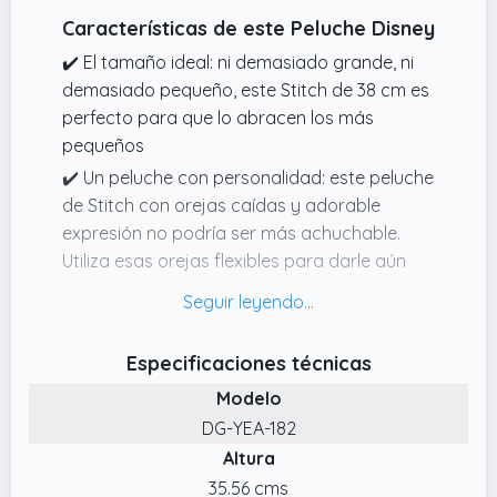
Características de este Peluche Disney
✔️ El tamaño ideal: ni demasiado grande, ni
demasiado pequeño, este Stitch de 38 cm es
perfecto para que lo abracen los más
pequeños
✔️ Un peluche con personalidad: este peluche
de Stitch con orejas caídas y adorable
expresión no podría ser más achuchable.
Utiliza esas orejas flexibles para darle aún
más personalidad a tu juguete de Stitch
✔️ Uno de los peluches oficiales de Disney:
asegúrate de que tu peluche de Stitch sea un
Especificaciones técnicas
juguete de Disney auténtico al obtenerlo a
Modelo
través de la Disney Store
DG-YEA-182
✔️ Peluche de Stitch de fuera de este mundo:
Altura
¡este invasor espacial ha bajado a la Tierra
35.56 cms
para que le des un abrazo! Un peluche