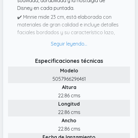
suavidad, durabilidad y la nostalgia de
Disney en cada puntada.
✔️ Minnie mide 23 cm, está elaborada con
materiales de gran calidad e incluye detalles
faciales bordados y su característico lazo,
por lo que ofrece suavidad y confort en
cada caricia.
✔️ Celebra la magia y el encanto de Minnie
Especificaciones técnicas
Mouse, con su estilo y personalidad únicos
Modelo
con este peluche, ideal para regalar a fans
5057966296461
de Disney de todas las edades.
Altura
✔️ Este peluche pequeño de la icónica Minnie
22.86 cms
Mouse lleva su atemporal vestido rojo de
Longitud
lunares, con el clásico lazo a juego y una
alegre expresión bordada.
22.86 cms
Ancho
✔️ Suave, achuchable y ligero, el peluche es
ideal para jugar, viajar o exponer en el
22.86 cms
dormitorio, una habitación de juegos o
Fecha de lanzamiento