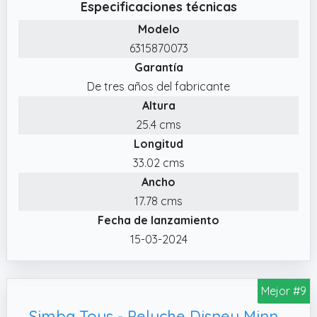
Especificaciones técnicas
parte; adecuado para niños desde los
Modelo
primeros meses de vida
6315870073
✔️ 30 años El Rey León Con motivo del 30
Garantía
aniversario del clásico de Disney "El Rey
De tres años del fabricante
León", llega el poderoso Mufasa en peluche
Altura
blandito y achuchable
25.4 cms
Longitud
33.02 cms
Ancho
17.78 cms
Fecha de lanzamiento
15-03-2024
Mejor #9
Simba Toys - Peluche Disney Minnie Mouse, Apto para Niños y Niñas de Todas Las Edades - 25 cm (6315870227)