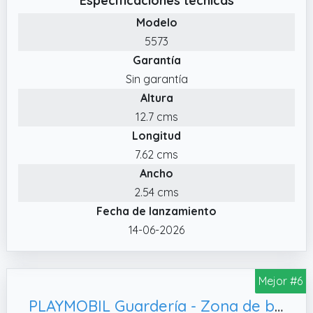
Especificaciones técnicas
juguete vaca, cabra, gallina y cerdo, 1 nido
Modelo
para la gallina, 1 carretilla, 1 mujer del
5573
granjero, 1 granjero, comida y más
Garantía
Sin garantía
Altura
12.7 cms
Longitud
7.62 cms
Ancho
2.54 cms
Fecha de lanzamiento
14-06-2026
Mejor #6
PLAYMOBIL Guardería - Zona de bebés, playset (5570)