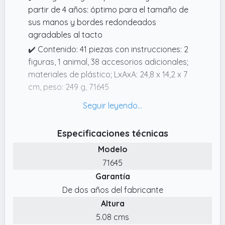
partir de 4 años: óptimo para el tamaño de
sus manos y bordes redondeados
agradables al tacto
✔️ Contenido: 41 piezas con instrucciones: 2
figuras, 1 animal, 38 accesorios adicionales;
materiales de plástico; LxAxA: 24,8 x 14,2 x 7
cm, peso: 249 g, 71645
✔️ Para jugar a diario: incluye instrucciones
para montarlo con ayuda de un adulto, alta
calidad y diseño robusto, limpieza de las
Especificaciones técnicas
piezas (sin pegatinas) con agua corriente y
Modelo
sin químicos
71645
✔️ Accesorios Versátiles: El set incluye todo lo
Garantía
necesario para emocionantes batallas: dos
De dos años del fabricante
caballeros, un caballo flameante, una cañón
Altura
con proyectiles, así como varias armas y
piezas de armadura. Ideal para juegos de rol
5.08 cms