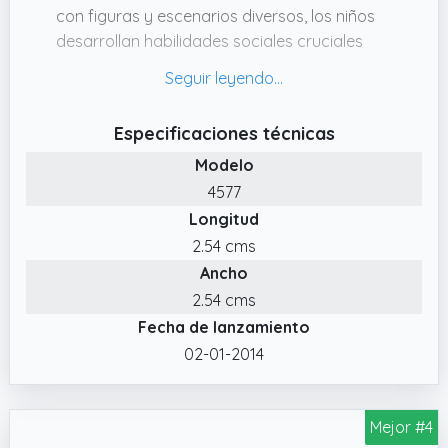
con figuras y escenarios diversos, los niños
desarrollan habilidades sociales cruciales
como compartir, comunicarse y colaborar.
Los juguetes Playmobil ofrecen un entorno
lúdico para que los niños exploren estas
Especificaciones técnicas
habilidades mientras se divierten.
Modelo
✔️ Creatividad sin Límites: El set Playmobil
4577
ofrece un lienzo en blanco para la
Longitud
creatividad de tus pequeños, permitiéndoles
crear y recrear aventuras ilimitadas con sus
2.54 cms
propias historias y personajes.
Ancho
✔️ Set incluye 2 Figuras y accesorios
2.54 cms
Fecha de lanzamiento
✔️ Juegetes para niños de 4 años en
adelante
02-01-2014
Mejor #4