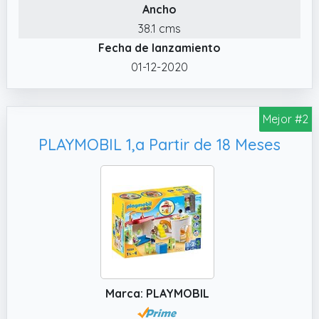
pilas de 1,5 V),Material: plástico, LxDxH:
Ancho
50,5x27x19,5 cm, 70280
38.1 cms
Fecha de lanzamiento
01-12-2020
Mejor #2
PLAYMOBIL 1,a Partir de 18 Meses
Marca: PLAYMOBIL