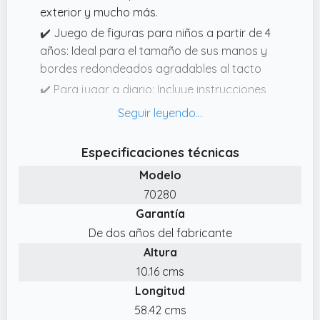
exterior y mucho más.
✔️ Juego de figuras para niños a partir de 4
años: Ideal para el tamaño de sus manos y
bordes redondeados agradables al tacto
✔️ Para jugar a diario: Incluye instrucciones
para montarlo con ayuda de los padres, Alta
calidad y diseño robusto, Limpieza de las
piezas (sin pegatinas) con agua corriente y
Especificaciones técnicas
sin químicos
Modelo
✔️ Diversión de principio a fin: la guardería
70280
PLAYMOBIL "Arco Iris" con la maestra de la
Garantía
guardería, 3 niños, así como juguetes y
De dos años del fabricante
accesorios para recrear la vida real
Altura
✔️ Contenido: 1x PLAYMOBIL City Life
10.16 cms
Guardería Arcoíris, Set de figuras de juego de
Longitud
180 piezas con instrucciones: 1 KiTa, 4 figuras,
175 accesorios (suministrados sin 2 micro
58.42 cms