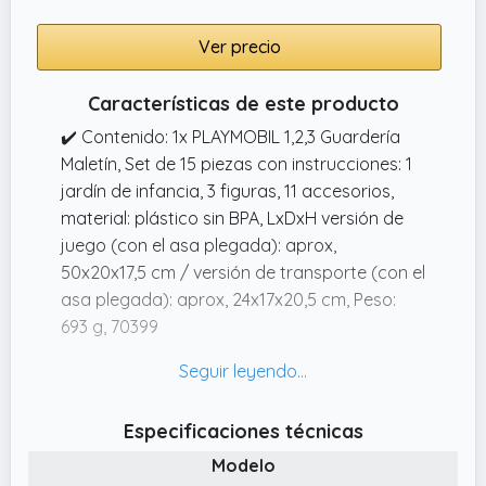
Ver precio
Características de este producto
✔️ Contenido: 1x PLAYMOBIL 1,2,3 Guardería
Maletín, Set de 15 piezas con instrucciones: 1
jardín de infancia, 3 figuras, 11 accesorios,
material: plástico sin BPA, LxDxH versión de
juego (con el asa plegada): aprox,
50x20x17,5 cm / versión de transporte (con el
asa plegada): aprox, 24x17x20,5 cm, Peso:
693 g, 70399
✔️ Fácil de llevar: Suficiente espacio para
guardar las piezas individuales (2 niños, 1
educador, mobiliario),Pestillo de
Especificaciones técnicas
funcionamiento suave y práctica asa
Modelo
✔️ Diversión en casa y fuera de ella: